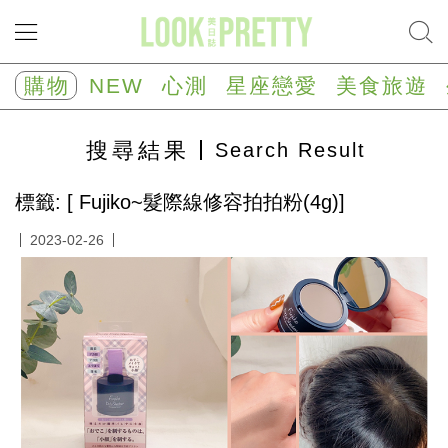
NEW
心
購物
NEW
心測
星座戀愛
美食旅遊
測
塔
羅
搜尋
結果
Search Result
占
卜
心
標籤: [ Fujiko~髮際線修容拍拍粉(4g)]
理
測
2023-02-26
驗
星
座/
生
肖
運
勢
星
座
戀