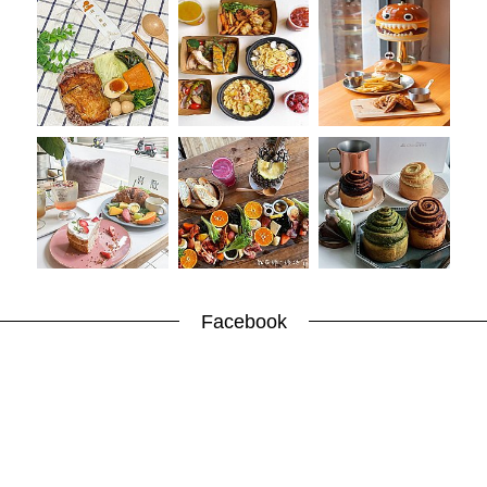
帶
你
玩
帶
你
吃
帶
你
住
出
國
趣
網
美
打
Facebook
卡
景
點
生
活
清
潔