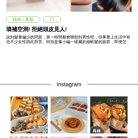
愛
戀
愛
時尚 / 美妝
77
指
南
填補空洞! 拒絕頭皮見人!
害
說到髮量偏少的問題，第一時間都會聯想到男性吧，但事實上生活中有
羞
也不少女性因此而苦。特別是像小編一樣屬於細軟髮的族群，即便怎麼
話
吹澎還是會覺得髮際線很明顯，甚至綁頭
題
關
於
你
自
己
Instagram
星
座
愛
情
美
食
旅
遊