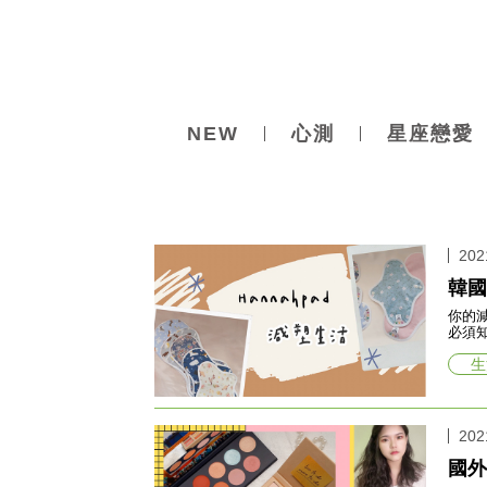
NEW
心測
星座戀愛
202
韓國
你的減
必須
生
202
國外