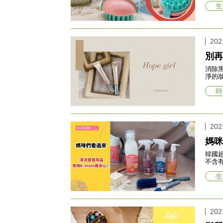
生
202
別再
消除
淨的
時
202
媽咪
韓國超人
不含
生
202