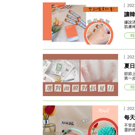
202
讓韓
據說
肌膚
時
202
夏日
節節
時
202
每天
不管
靈的