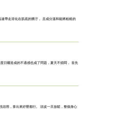
迅速帶走溶化在肌底的髒汙， 且成分溫和能將粗糙的
度日曬造成的不適感也成了問題，夏天不煩悶， 首先
！
洗頭用，拿出來紓壓都行。 頭皮一旦放鬆，整個身心