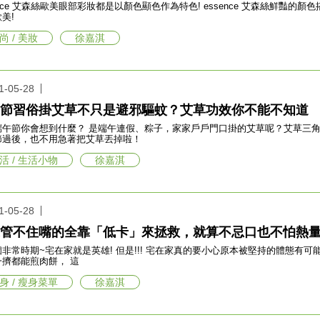
 艾森絲歐美眼部彩妝都是以顏色顯色作為特色! essence 艾森絲鮮豔的顏色搭配帶有氣場的眼神真的很能駕馭~ 不過日韓風格慢慢
美!
尚 / 美妝
徐嘉淇
1-05-28
節習俗掛艾草不只是避邪驅蚊？艾草功效你不能不知道
端午節你會想到什麼？ 是端午連假、粽子，家家戶戶門口掛的艾草呢？艾草三
節過後，也不用急著把艾草丟掉啦！
活 / 生活小物
徐嘉淇
1-05-28
管不住嘴的全靠「低卡」來拯救，就算不忌口也不怕熱
在家就是英雄! 但是!!! 宅在家真的要小心原本被堅持的體態有可能被怠惰影響 肚子上的、腿上的還有臉上的肉肉，現在
一擠都能煎肉餅， 這
身 / 瘦身菜單
徐嘉淇