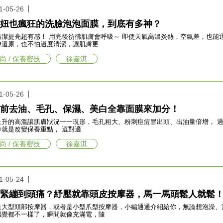
1-05-26
妞也瘋狂的洗臉泡泡面膜，到底有多神？
清潔提亮超有感！ 用完後彷彿肌膚會呼吸～ 即使天氣高溫炎熱，空氣差，也能
神還原，也不怕過度清潔，讓肌膚更
尚 / 保養密技
徐嘉淇
1-05-26
前去油、毛孔、保濕、美白全靠面膜來加分！
上升的高溫讓肌膚狀況一一現形，毛孔粗大、粉刺痘痘冒出頭、出油量倍增， 過
第一步就是改變保養重點， 選對適
尚 / 保養密技
徐嘉淇
1-05-24
緊繃到頭痛？紓壓就靠頭皮按摩器，馬一馬頭鬆人就鬆
是大型頭部按摩器，或者是小型爪型按摩器，小編通通介紹給你，無論想泡澡、
感覺都不一樣了，瞬間就像充滿電，隨