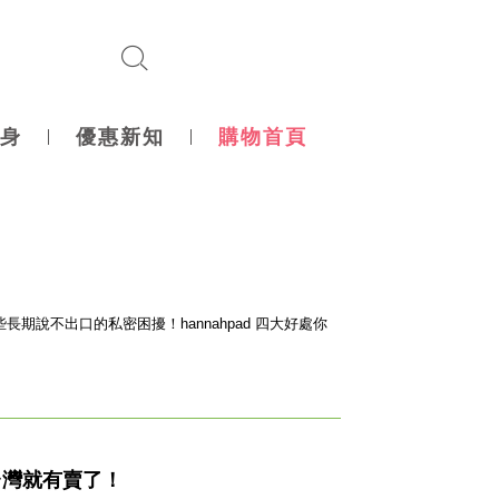
身
優惠新知
購物首頁
些長期說不出口的私密困擾！hannahpad 四大好處你
台灣就有賣了！