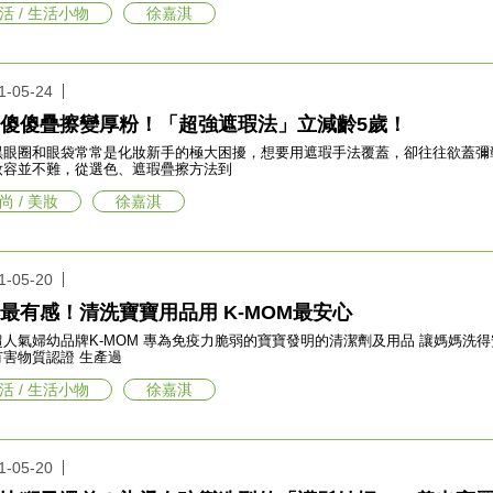
活 / 生活小物
徐嘉淇
1-05-24
傻傻疊擦變厚粉！「超強遮瑕法」立減齡5歲！
黑眼圈和眼袋常常是化妝新手的極大困擾，想要用遮瑕手法覆蓋，卻往往欲蓋彌
妝容並不難，從選色、遮瑕疊擦方法到
尚 / 美妝
徐嘉淇
1-05-20
最有感！清洗寶寶用品用 K-MOM最安心
氣婦幼品牌K-MOM 專為免疫力脆弱的寶寶發明的清潔劑及用品 讓媽媽洗得安心用的放心 通過韓國官方品質
有害物質認證 生產過
活 / 生活小物
徐嘉淇
1-05-20