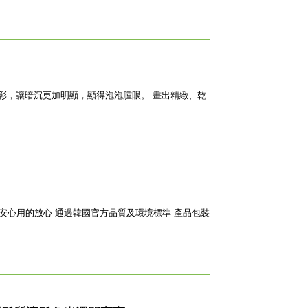
彰，讓暗沉更加明顯，顯得泡泡腫眼。 畫出精緻、乾
及環境標準 產品包裝