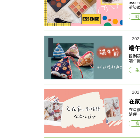
essence
渲染歐
時
202
端午
提到
端午
生
202
在家
在這個非常時期~宅
隨便
瘦