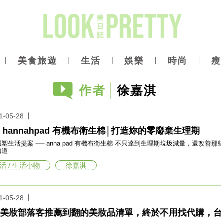
美食旅遊
生活
娛樂
時尚
瘦
作者
徐嘉淇
1-05-28
 hannahpad 有機布衛生棉│打造妳的零廢棄生理期
塑生活提案 ── anna pad 有機布衛生棉 不只達到生理期垃圾減量，還改善那
知道
活 / 生活小物
徐嘉淇
1-05-28
美妝部落客推薦到翻的美妝品清單，終於不用找代購，