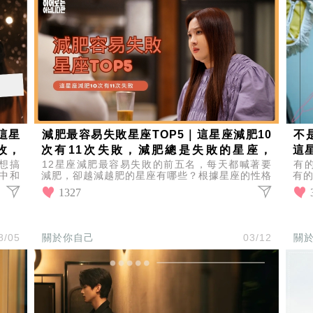
這星
減肥最容易失敗星座TOP5｜這星座減肥10
不
收，
次有11次失敗，減肥總是失敗的星座，
這
想搞
12星座減肥最容易失敗的前五名，每天都喊著要
有
TOP1一輩子也瘦不下來
易
中和
減肥，卻越減越肥的星座有哪些？根據星座的性格
有
瓶座
分析，來看看12星座中減肥最難成功的星座有哪
不是
1327
些？
8/05
關於你自己
03/12
關