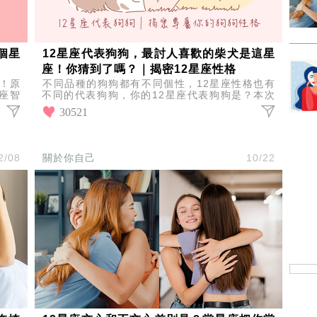
個星
12星座代表狗狗，最討人喜歡的柴犬是這星
座！你猜到了嗎？｜揭密12星座性格
座！原
不同品種的狗狗都有不同個性，12星座性格也有
座智
不同的代表狗狗，你的12星座代表狗狗是？本次
吧~
將揭曉你的12星座代表狗狗，快來猜猜看你的星
30521
座狗狗，最討人喜歡的柴犬狗狗
2/08
關於你自己
10/22