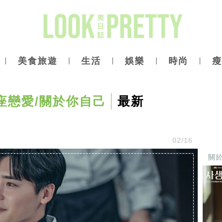
美食旅遊
生活
娛樂
時尚
瘦
座戀愛/關於你自己
最新
02/16
關