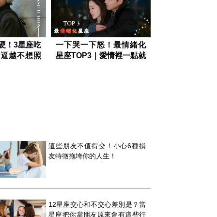
硬！3星座吃
一下哭一下怒！最情緒化
越逼越不想照
星座TOP3｜愛情裡一點就
生叛逆愛唱反
爆，第一名直接封鎖搞消
失！？
這些朋友不值得交！小心6種損
友特徵拖垮你的人生！
12星座交心和不交心差別是？當
星座把你當朋友原來會有這些行