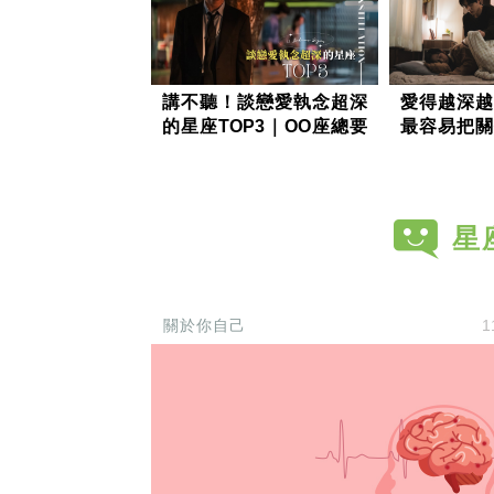
講不聽！談戀愛執念超深
愛得越深越
的星座TOP3｜OO座總要
最容易把關
狠狠受傷才願意死心
TOP3｜
其實超敏感
星
關於你自己
1