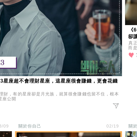
《
卻
真
而
達
有
這3星座超不會理財星座，這星座很會賺錢，更會花錢
錢理財，有的星座卻是月光族，就算很會賺錢也留不住，根本
星座公開
3/09
關於你自己
02/19
關