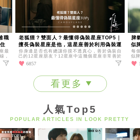
離職
老狐狸？雙面人？最懂得偽裝星座TOP5｜
脾
不住
擅長偽裝星座是他，這星座善於利用偽裝運
似
座最
你身邊是否也有總讓你摸不透真心，善於偽裝自
每
籌帷幄！
善
底線，
己的12星座朋友？12星座中這幾個星座非常善於
似
偽裝，感覺就像戴上了假面一般，快來看看有哪幾
的
6857
個12星座上榜吧
氣
看更多
人氣Top5
POPULAR ARTICLES IN LOOK PRETTY