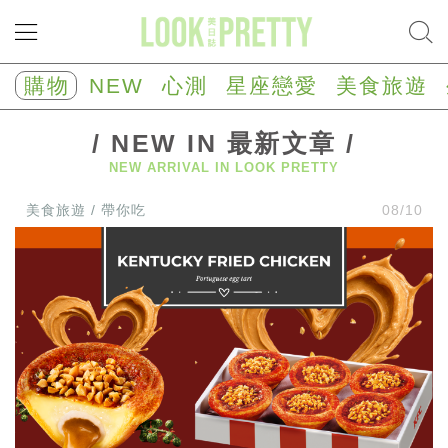
NEW
心
購物
NEW
心測
星座戀愛
美食旅遊
測
塔
羅
/ NEW IN 最新文章 /
占
NEW ARRIVAL IN LOOK PRETTY
卜
心
美食旅遊 / 帶你吃
08/10
理
測
驗
星
座/
生
肖
運
勢
星
座
戀