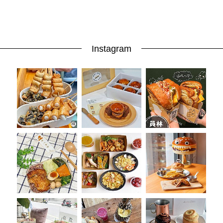
投
稿
聲
明
版
Instagram
權
提
報