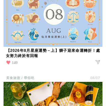
味
玩
具
手
機
桌
布
娛
樂
明
【2026年8月星座運勢－上】獅子迎來命運轉折！處
星
女努力終於有回報
焦
點
149
韓
流
報
美食旅遊 / 帶你吃
08/07
到
熱
播
夯
劇
電