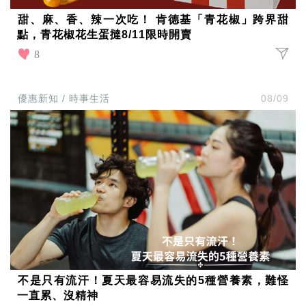
愛
甜、麻、香、辣一次吃！ 肯德基「青花椒」跨界甜
戀
愛
點，青花椒花生蛋撻8/11限時開賣
指
8
南
害
羞
優惠新知 / 時事生活
08/09
話
題
關
於
你
自
己
星
座
愛
情
美
食
旅
不是只有流汗！夏天最容易流失的5種營養素，難怪
遊
一直累、沒精神