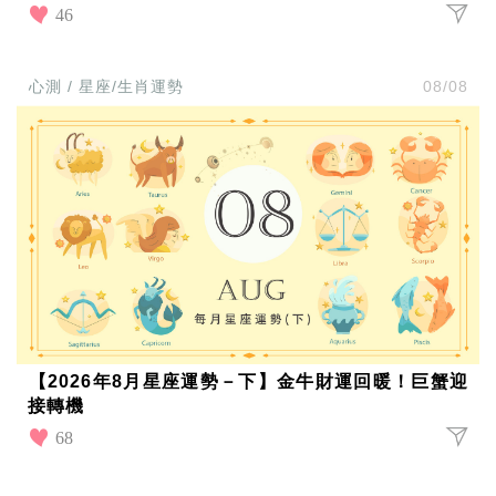
帶
46
你
玩
帶
心測 / 星座/生肖運勢
08/08
你
吃
帶
你
住
出
國
趣
網
美
打
卡
景
點
【2026年8月星座運勢－下】金牛財運回暖！巨蟹迎
接轉機
生
活
68
清
潔