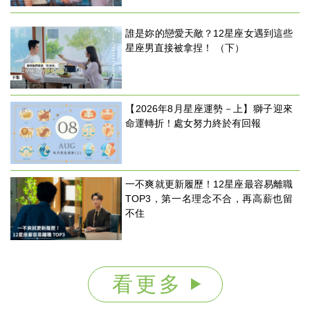
事
生
誰是妳的戀愛天敵？12星座女遇到這些
活
星座男直接被拿捏！ （下）
熱
門
新
鮮
事
【2026年8月星座運勢－上】獅子迎來
優
命運轉折！處女努力終於有回報
惠
懶
人
包
一不爽就更新履歷！12星座最容易離職
TOP3，第一名理念不合，再高薪也留
購
物
不住
首
頁
關
於
看更多
歡
迎