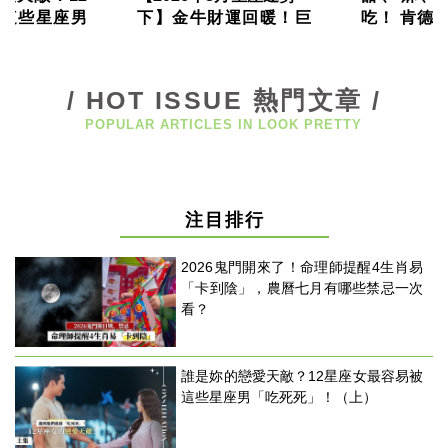
瘦
這些星座男
下】金牛財運回暖！巨
吃！ 肯德
身
！ （下）
蟹迎接轉機
跨界甜點，
運
蛋撻8/11
動
健
/ HOT ISSUE 熱門文章 /
身
名
POPULAR ARTICLES IN LOOK PRETTY
人
教
學
瘦
注目排行
身
菜
單
2026鬼門開來了！命理師提醒4生肖易
窈
「卡到陰」，農曆七月有哪些禁忌一次
窕
看？
計
畫
優
誰是妳的戀愛天敵？12星座女最容易被
惠
這些星座男「吃死死」！（上）
新
知
時