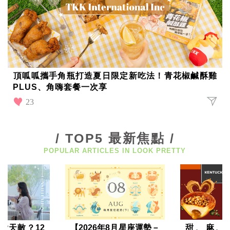
影
推
薦
時
尚
流
行
頂呱呱攜手角瓶打造夏日限定新吃法！青花椒鹹酥雞
穿
PLUS、角嗨套餐一次享
搭
23
美
妝
髮
型
/ TOP5 最新焦點 /
拍
POPULAR ARTICLES IN LOOK PRETTY
照
技
巧
保
養
密
技
愛天敵？12
【2026年8月星座運勢－
甜、麻、