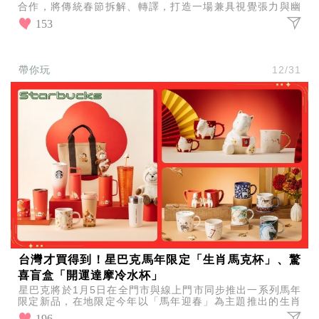
帶
合作，將傳統春節拆解、轉譯，打造一場兼具視覺張力與幽
你
默感的時髦新春慶典，為春節帶來全新的參與體驗。
153
玩
帶
你
帶你玩
12/31
吃
帶
你
住
出
國
趣
網
美
打
卡
景
點
台灣才買得到！星巴克馬年限定「生肖馬克杯」、驚
生
喜盲盒「開運達摩冷水杯」
活
星巴克將於1月5日在全門市與線上門市同步推出一系列馬年
清
限定新品，在地限定今年以「馬年迎春」為主題推出的生肖
潔
馬系列杯款，還有6款開運達摩冷水杯等你收集！
196