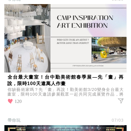
影
推
薦
時
尚
流
行
穿
搭
美
妝
髮
型
全台最大畫室！台中勤美術館春季展—先「畫」再
拍
說，限時100天邀萬人作畫
照
你缺藝術家嗎？先「畫」再說！勤美術館3/20變身全台最大
技
畫室，限時100天邀請參展觀眾一起共同完成展覽作品，將
巧
傳統美術館的白盒子空間，轉化為全民共創的藝術練習室
120
保
養
密
帶你玩
07/03
技