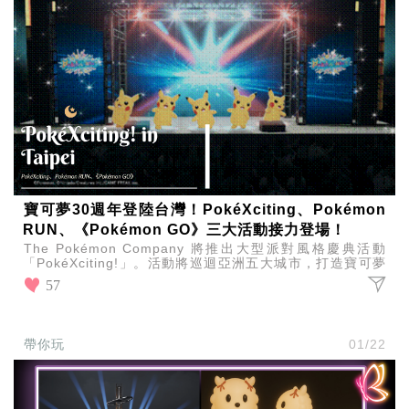
瘦
身
運
動
健
身
名
人
教
學
瘦
身
寶可夢30週年登陸台灣！PokéXciting、Pokémon
菜
RUN、《Pokémon GO》三大活動接力登場！
單
The Pokémon Company 將推出大型派對風格慶典活動
窈
「PokéXciting!」。活動將巡迴亞洲五大城市，打造寶可夢
窕
歷來最具規模的慶祝活動之一。
57
計
畫
優
帶你玩
01/22
惠
新
知
時