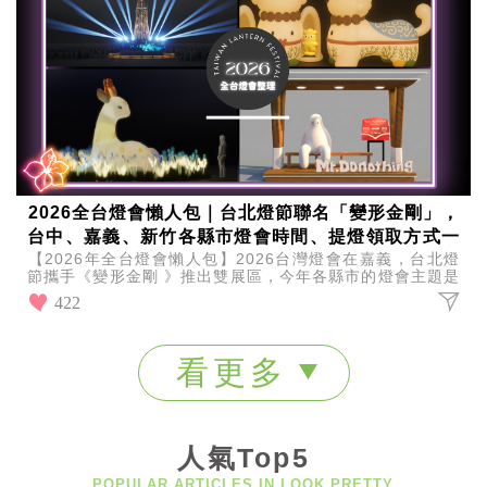
事
生
活
熱
門
新
鮮
事
優
惠
2026全台燈會懶人包｜台北燈節聯名「變形金剛」，
懶
台中、嘉義、新竹各縣市燈會時間、提燈領取方式一
人
【2026年全台燈會懶人包】2026台灣燈會在嘉義，台北燈
次看！
包
節攜手《變形金剛 》推出雙展區，今年各縣市的燈會主題是
什麼？要去哪裡賞燈？馬上往下看！
422
購
物
首
看更多
頁
關
於
歡
人氣Top5
迎
POPULAR ARTICLES IN LOOK PRETTY