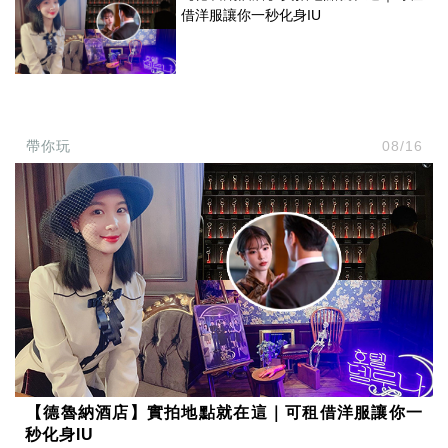
借洋服讓你一秒化身IU
帶你玩
08/16
【德魯納酒店】實拍地點就在這｜可租借洋服讓你一
秒化身IU