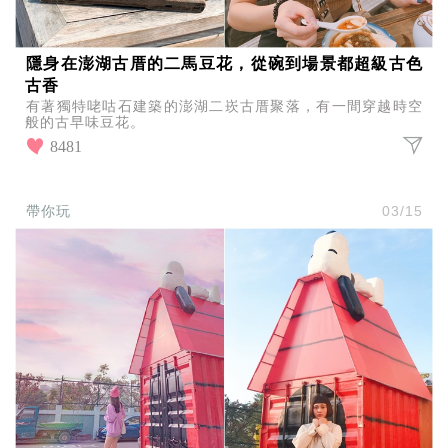
隱身在澎湖古厝的二馬豆花，從碗到場景都超級古色
古香
有著獨特咾咕石建築的澎湖二崁古厝聚落，有一間穿越時空
般的古早味豆花。
8481
帶你玩
03/15