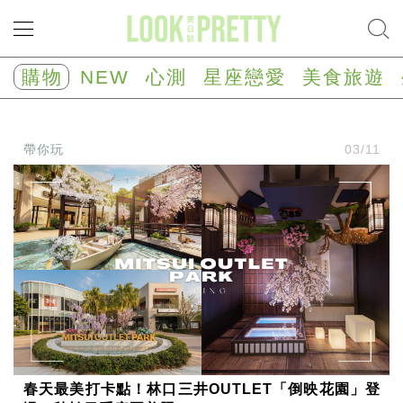
NEW
心
購物
NEW
心測
星座戀愛
美食旅遊
測
塔
羅
占
帶你玩
03/11
卜
心
理
測
驗
星
座/
生
肖
運
勢
星
座
春天最美打卡點！林口三井OUTLET「倒映花園」登
戀