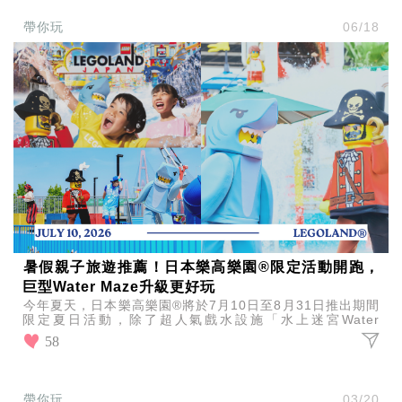
味
玩
帶你玩
06/18
具
手
機
桌
布
娛
樂
明
星
焦
點
韓
流
暑假親子旅遊推薦！日本樂高樂園®限定活動開跑，
報
巨型Water Maze升級更好玩
到
今年夏天，日本樂高樂園®將於7月10日至8月31日推出期間
熱
限定夏日活動，除了超人氣戲水設施「水上迷宮Water
Maze」全面升級回歸。
播
58
夯
劇
電
帶你玩
03/20