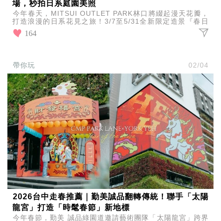
愛
場，秒拍日系庭園美照
今年春天，MITSUI OUTLET PARK林口將綴起漫天花瓣，
戀
打造浪漫的日系花見之旅！3/7至5/31全新限定造景『春日
愛
倒映‧遇見美好』正式登場。
164
指
南
害
羞
帶你玩
02/04
話
題
關
於
你
自
己
星
座
愛
情
美
食
2026台中走春推薦｜勤美誠品翻轉傳統！聯手「太陽
旅
龍宮」打造「時髦春節」新地標
遊
今年春節，勤美 誠品綠園道邀請藝術團隊「太陽龍宮」跨界