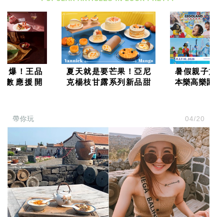
投
稿
聲
明
版
權
提
報
引爆！王品
夏天就是要芒果！亞尼
暑假親子旅
點數應援開
克楊枝甘露系列新品甜
本樂高樂園
1,888點＋
爆登場，每一口都是幸
跑，巨型Wat
大禮包
福的滋味
級更好玩
帶你玩
04/20