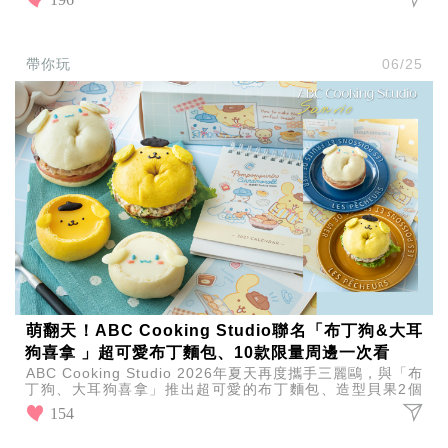
收
納
生
活
帶你玩
06/25
小
物
口
罩
推
薦
居
家
料
理
職
場
生
萌翻天！ABC Cooking Studio聯名「布丁狗&大耳
活
狗喜拿 」超可愛布丁麵包、10款限量周邊一次看
美
食
ABC Cooking Studio 2026年夏天再度攜手三麗鷗，與「布
丁狗、大耳狗喜拿」推出超可愛的布丁麵包、造型貝果2個
開
手作烘焙課程，即日起開放預約！
箱
154
趣