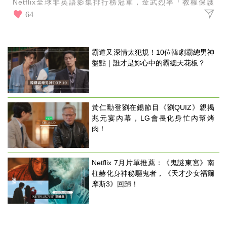
Netflix全球非英語影集排行榜冠軍，金武烈率「教權保護
局」出擊爽度破表，網友直喊：「大快人心」！
64
霸道又深情太犯規！10位韓劇霸總男神
盤點｜誰才是妳心中的霸總天花板？
黃仁勳登劉在錫節目《劉QUIZ》親揭
兆元宴內幕，LG會長化身忙內幫烤
肉！
Netflix 7月片單推薦：《鬼謎東宮》南
柱赫化身神秘驅鬼者，《天才少女福爾
摩斯3》回歸！