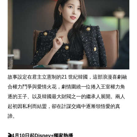
收
納
生
活
小
物
口
罩
推
薦
居
家
料
故事設定在君主立憲制的21 世紀韓國，這部浪漫喜劇融
理
職
合權力鬥爭與愛情火花，劇情圍繞一位捲入王室權力角
場
生
逐的王子、以及韓國最大財閥之一的繼承人展開。兩人
活
起初因私利而結盟，卻在計謀交織中逐漸領悟愛的真
美
食
諦。
開
箱
趣
🎬4月10日起Disney+獨家熱播