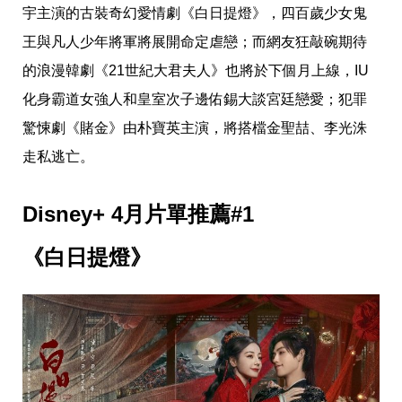
愛
宇主演的古裝奇幻愛情劇《白日提燈》，四百歲少女鬼
戀
王與凡人少年將軍將展開命定虐戀；而網友狂敲碗期待
愛
指
的浪漫韓劇《21世紀大君夫人》也將於下個月上線，IU
南
害
化身霸道女強人和皇室次子邊佑錫大談宮廷戀愛；犯罪
羞
驚悚劇《賭金》由朴寶英主演，將搭檔金聖喆、李光洙
話
題
走私逃亡。
關
於
你
Disney+ 4月片單推薦#1
自
己
《白日提燈》
星
座
愛
情
美
食
旅
遊