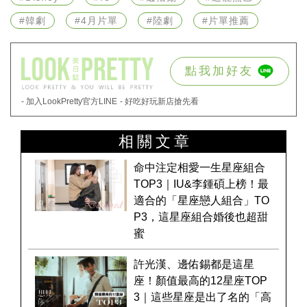
#韓劇
#4月片單
#陸劇
#片單推薦
點我加好友
- 加入LookPretty官方LINE
- 好吃好玩新店搶先看
相關文章
命中注定相愛一生星座組合
TOP3｜IU&李鍾碩上榜！最
適合的「星座戀人組合」TO
P3，這星座組合婚後也超甜
蜜
許光漢、邊佑錫都是這星
座！顏值最高的12星座TOP
3｜這些星座是出了名的「高