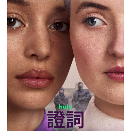
瘦
身
運
動
健
身
名
人
教
學
瘦
身
菜
單
窈
窕
計
畫
優
惠
新
知
時