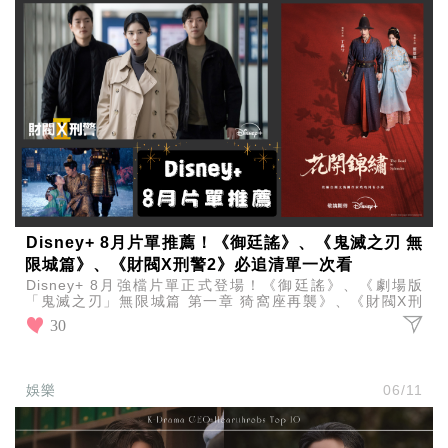
Disney+ 8月片單推薦！《御廷謠》、《鬼滅之刃 無
限城篇》、《財閥X刑警2》必追清單一次看
Disney+ 8月強檔片單正式登場！《御廷謠》、《劇場版
「鬼滅之刃」無限城篇 第一章 猗窩座再襲》、《財閥X刑
警》第二季、《青春碎片》及《花開錦繡》等人氣新作
30
娛樂
06/11