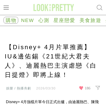
NEW
心
購物
NEW
心測
星座戀愛
美食旅遊
測
塔
羅
占
卜
【Disney+ 4月片單推薦】
心
理
測
IU&邊佑錫《21世紀大君夫
驗
人》、迪麗熱巴主演虐戀《白
星
座/
生
日提燈》即將上線！
肖
運
勢
186
娛樂 / 熱播夯劇
2026/03/30
星
座
Disney+ 4月強檔片單今日正式出爐，由迪麗熱巴、陳飛
戀