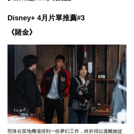
味
玩
具
Disney+ 4月片單推薦#3
手
機
桌
《賭金》
布
娛
樂
明
星
焦
點
韓
流
報
到
熱
播
夯
劇
電
熙珠在當地機場得到一份夢幻工作，終於得以逃離她從