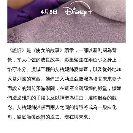
事
生
活
熱
門
新
鮮
事
《證詞》是《使女的故事》續章，一部以基列國為背
優
惠
景，扣人心弦的成長故事。影集聚焦在兩位少女身上：
懶
人
恪守本分、虔誠至極的艾格妮絲麥肯齊，以及從外地加
包
入基列國的黛西。她們進入莉迪亞嬤嬤為培養未來妻子
購
而設立的婚前預備學院，在這座金碧輝煌的殿堂，嬤嬤
物
首
們透過殘忍的手段以及以神聖為理由，灌輸服從的觀
頁
念。艾格妮絲與黛西兩人之間的情誼將成為一股催化
關
於
劑，徹底顛覆她們的過去、現在與未來。
歡
迎