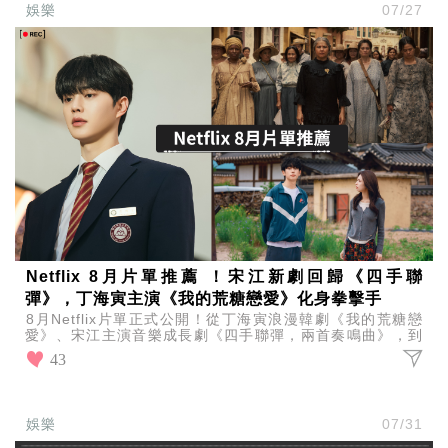
娛樂
07/27
Netflix 8月片單推薦 ！宋江新劇回歸《四手聯
彈》，丁海寅主演《我的荒糖戀愛》化身拳擊手
8月Netflix片單正式公開！從丁海寅浪漫韓劇《我的荒糖戀
愛》、宋江主演音樂成長劇《四手聯彈，兩首奏鳴曲》，到
《百年孤寂：第2部》、《耳語人》等熱門影集與電影
43
娛樂
07/31