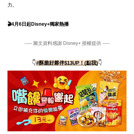
力。
🎬4月6日起Disney+獨家熱播
----- 圖文資料感謝 Disney+ 授權提供 -----
👇
#酥脆好夥伴$13UP！(點我)
👇