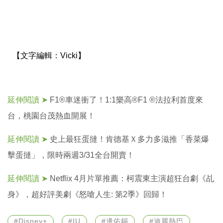
【文字編輯：
Vicki】
延伸閱讀 ➤
F1®車迷衝了！1:1樂高®F1 ®法拉利首度來
台，桃園台茂熱血開展！
延伸閱讀 ➤
史上最狂蛋撻！肯德基Ｘ多力多滋推「香菜爆
擊蛋撻」，限時兩週3/31全台開賣！
延伸閱讀 ➤
Netflix 4月片單推薦：柯震東主演超狂台劇《乩
身》，超好評美劇《怒嗆人生: 第2季》回歸！
#Disney+
#IU
#邊佑錫
#迪麗熱巴