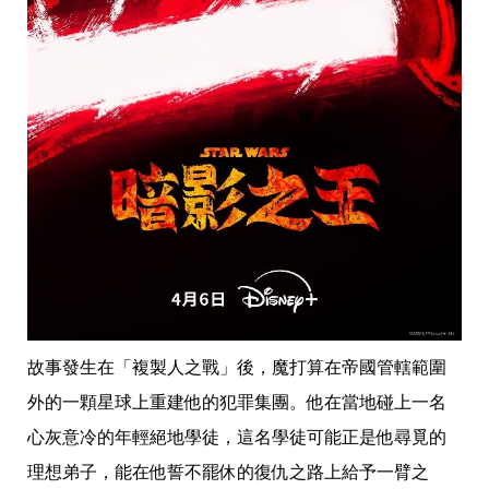
故事發生在「複製人之戰」後，魔打算在帝國管轄範圍
外的一顆星球上重建他的犯罪集團。他在當地碰上一名
心灰意冷的年輕絕地學徒，這名學徒可能正是他尋覓的
理想弟子，能在他誓不罷休的復仇之路上給予一臂之