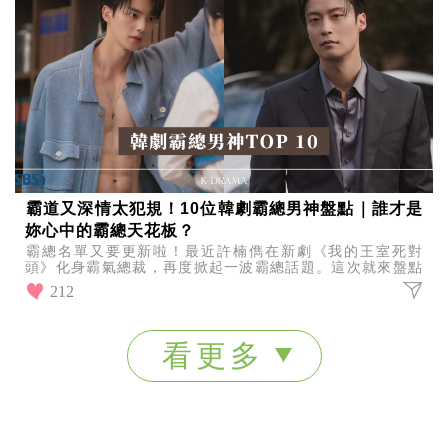
霸道又深情太犯規！10位韓劇霸總男神盤點｜誰才是
妳心中的霸總天花板？
霸總名單又要更新啦！最近許楠儁在新劇《我的王室死對
頭》化身霸氣總裁，再度掀起一波霸總話題。這次就來盤點
10位韓劇經典霸總男神，看看誰才是你心中的霸總天花板！
212
看更多