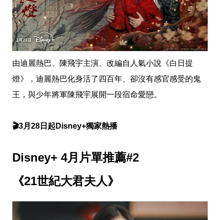
帶
你
玩
帶
你
吃
帶
由迪麗熱巴、陳飛宇主演、改編自人氣小說《白日提
你
住
燈》，迪麗熱巴化身活了四百年、卻沒有感官感受的鬼
出
王，與少年將軍陳飛宇展開一段宿命愛戀。
國
趣
網
🎬3月28日起Disney+獨家熱播
美
打
卡
景
Disney+ 4月片單推薦#2
點
《21世紀大君夫人》
生
活
清
潔