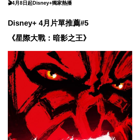
投
🎬4月8日起Disney+獨家熱播
稿
聲
明
Disney+ 4月片單推薦#5
版
權
《星際大戰：暗影之王》
提
報