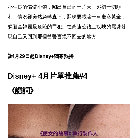
影
推
小生長的偏僻小鎮，闖出自己的一片天。起初一切順
薦
利，情況卻突然急轉直下，熙珠要載著一車走私黃金，
時
躲避全韓國最危險的罪犯。在高速公路上疾駛的熙珠發
尚
現自己又回到那個曾誓言絕不回去的地方。
流
行
穿
搭
🎬4月29日起Disney+獨家熱播
美
妝
髮
Disney+ 4月片單推薦#4
型
拍
《證詞》
照
技
巧
保
養
密
技