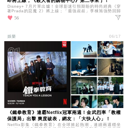
即將上線，《殺人者的購物中心》第二季來了！
Disney+ 7月片單出爐！全球影迷引頸期盼的時尚經典《穿
著Prada的惡魔 2》將上線；「最強叔叔」李棟旭強勢回歸
《殺人者的購物中心》第二季於7月22日登場
56
娛樂
06/17
《鐵拳教育》連霸Netflix冠軍兩週！金武烈率「教權
保護局」出擊 爽度破表，網友：「大快人心」！
Netflix影集《鐵拳教育》在全球掀起熱潮，連續兩週穩坐