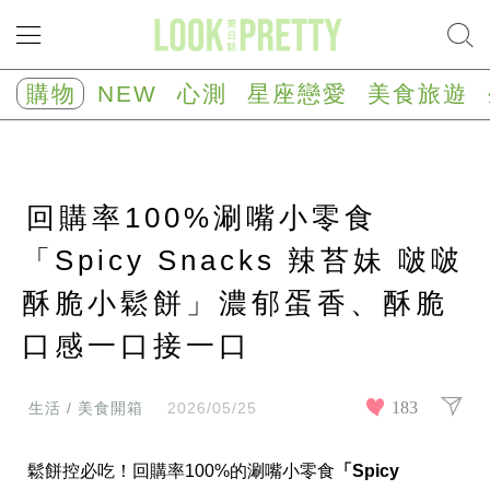
NEW
心
購物
NEW
心測
星座戀愛
美食旅遊
測
塔
羅
占
卜
回購率100%涮嘴小零食
心
理
測
「Spicy Snacks 辣苔妹 啵啵
驗
酥脆小鬆餅」濃郁蛋香、酥脆
星
座/
生
口感一口接一口
肖
運
勢
183
生活 / 美食開箱
2026/05/25
星
座
鬆餅控必吃！回購率100%的涮嘴小零食
「Spicy 
戀