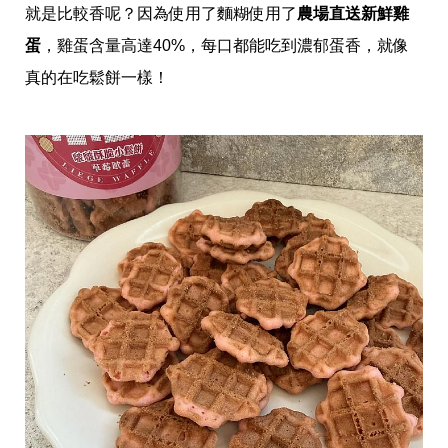
影
就是比較香呢？因為使用了麵糊使用了
農場直送新鮮雞
推
薦
蛋
，雞蛋含量高達40%，每口都能吃到濃郁蛋香，就像
真的在吃鬆餅一樣！
時
尚
流
行
穿
搭
美
妝
髮
型
拍
照
技
巧
保
養
密
技