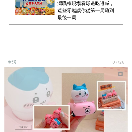
灣職棒現場看球邊吃邊喊，
這些零嘴讓你從第一局嗨到
最後一局
生活
07/26