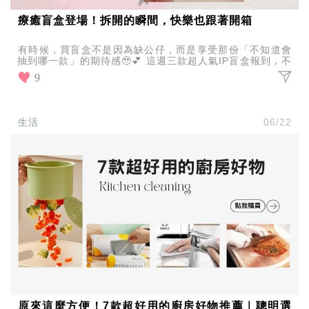
療癒盲盒登場！拆開的瞬間，快樂也跟著開箱
有時候，買盲盒不是因為缺公仔，而是享受那份「不知道會
抽到哪一款」的期待感🥹💕 這週三款超人氣IP盲盒報到，不
管你是哪一派，都有機會抽到你的命定收藏！
9
生活
06/22
原來這麼方便！7款超好用的廚房好物推薦｜聰明選