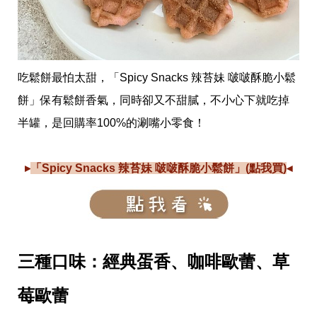
瘦
身
運
動
健
身
吃鬆餅最怕太甜，「Spicy Snacks 辣苔妹 啵啵酥脆小鬆
名
人
餅」保有鬆餅香氣，同時卻又不甜膩，不小心下就吃掉
教
半罐，是回購率100%的涮嘴小零食！
學
瘦
身
▸
「Spicy Snacks 辣苔妹 啵啵酥脆小鬆餅」(點我買)
◂
菜
單
窈
窕
計
畫
三種口味：經典蛋香、咖啡歐蕾、草
優
惠
新
莓歐蕾
知
時