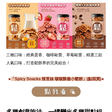
事
生
活
熱
門
新
鮮
事
優
惠
懶
三種口味：經典蛋香、咖啡歐蕾、草莓歐蕾，精選三款
人
包
人氣口味，打造鬆餅界的完美組合！
購
物
▸
「Spicy Snacks 辣苔妹 啵啵酥脆小鬆餅」(點我買)
◂
首
頁
關
於
歡
迎
多種創意吃法，一罐變出多種甜點組