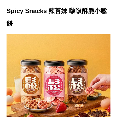
帶
你
Spicy Snacks 辣苔妹 啵啵酥脆小鬆
玩
帶
你
餅
吃
帶
你
住
出
國
趣
網
美
打
卡
景
點
生
活
清
潔