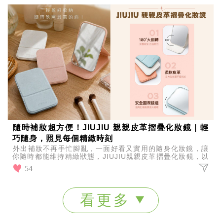
隨時補妝超方便！JIUJIU 親親皮革摺疊化妝鏡｜輕
巧隨身，照見每個精緻時刻
外出補妝不再手忙腳亂，一面好看又實用的隨身化妝鏡，讓
你隨時都能維持精緻狀態，JIUJIU親親皮革摺疊化妝鏡，以
輕巧設計結合質感外型，陪你照見每個細節。
54
看更多