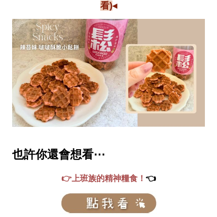
看)
◂
也許你還會想看⋯
👉上班族的精神糧食！
👈