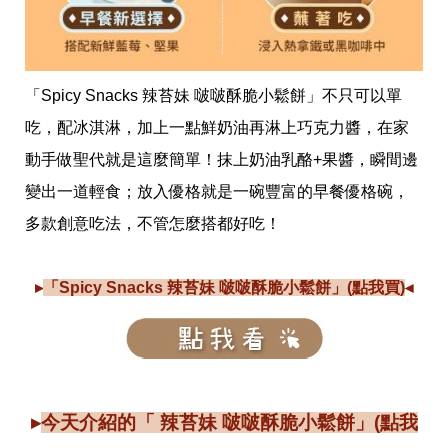
「Spicy Snacks 辣苔妹 啵啵酥脆小鬆餅」不只可以單
吃，配冰淇淋，加上一點鮮奶油再淋上巧克力醬，在家
動手做聖代就是這麼簡單！抹上奶油乳酪+果醬，瞬間邊
變出一道輕食；放入優格就是一碗豐富的早餐優格碗，
多款創意吃法，不管怎麼搭都好吃！
▸
「Spicy Snacks 辣苔妹 啵啵酥脆小鬆餅」(點我買)
◂
▸
今天介紹的「 辣苔妹 啵啵酥脆小鬆餅」(點我