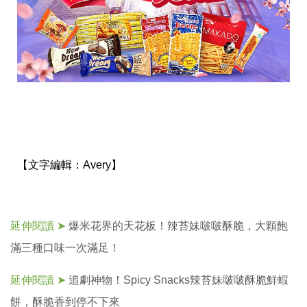
【文字編輯：
Avery】
延伸閱讀 ➤
爆米花界的天花板！辣苔妹啵啵酥脆，大顆飽
滿三種口味一次滿足！
延伸閱讀 ➤
追劇神物！Spicy Snacks辣苔妹啵啵酥脆鮮蝦
餅，酥脆香到停不下來