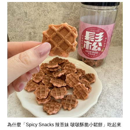
味
玩
具
手
機
桌
布
娛
樂
明
星
焦
點
韓
流
報
到
熱
播
夯
劇
為什麼「Spicy Snacks 辣苔妹 啵啵酥脆小鬆餅」吃起來
電