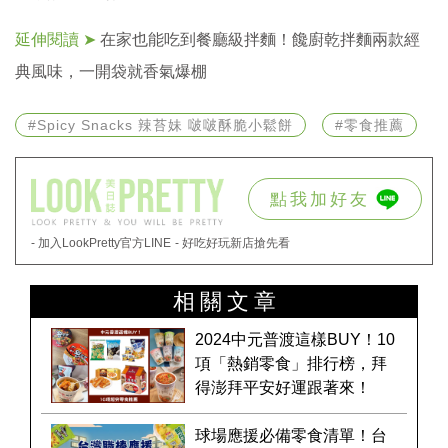
延伸閱讀 ➤
在家也能吃到餐廳級拌麵！饞廚乾拌麵兩款經
典風味，一開袋就香氣爆棚
#Spicy Snacks 辣苔妹 啵啵酥脆小鬆餅
#零食推薦
點我加好友
- 加入LookPretty官方LINE
- 好吃好玩新店搶先看
相關文章
2024中元普渡這樣BUY！10
項「熱銷零食」排行榜，拜
得澎拜平安好運跟著來！
球場應援必備零食清單！台