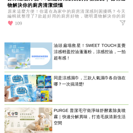
物解決你的廚房清潔煩惱
原來這麼方便！你還在為家中的廚房清潔感到困擾嗎？今天
編輯就整理了7款超好用的廚房好物，聰明選物解決你的廚
房清潔煩惱，輕鬆維護廚房的乾淨整潔！
109
油頭扁塌救星！SWEET TOUCH直覺
涼感輕盈控油蓬蓬粉，涼感控油，一拍
超有感！
同是涼感濕巾，三款人氣濕巾各自強在
哪？一次搞清楚!
PURGE 普潔毛守衛淨味舒酵素除臭噴
霧｜快速分解異味，打造毛孩清新生活
空間