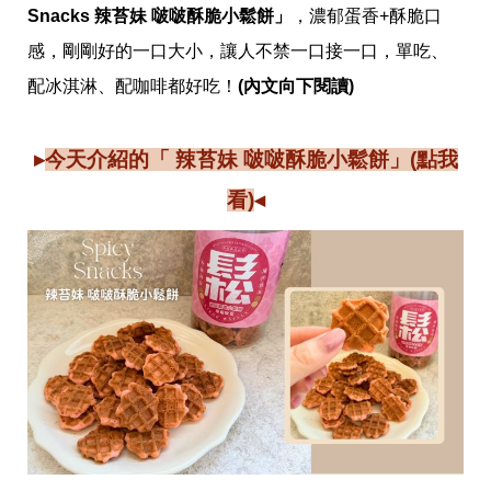
愛
Snacks 辣苔妹 啵啵酥脆小鬆餅」
，濃郁蛋香+酥脆口
戀
感，剛剛好的一口大小，讓人不禁一口接一口，單吃、
愛
指
配冰淇淋、配咖啡都好吃！
(內文向下閱讀)
南
害
羞
▸
今天介紹的「 辣苔妹 啵啵酥脆小鬆餅」(點我
話
題
看)
◂
關
於
你
自
己
星
座
愛
情
美
食
旅
遊