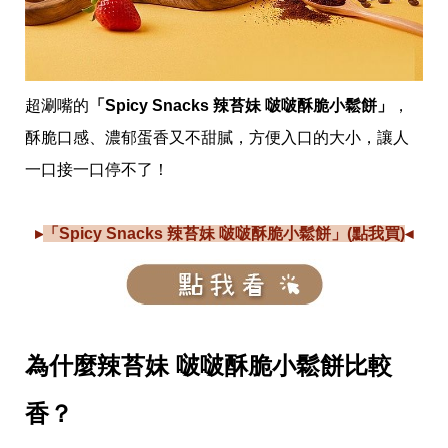
收
納
生
活
小
物
超涮嘴的
「Spicy Snacks 辣苔妹 啵啵酥脆小鬆餅」
，
口
酥脆口感、濃郁蛋香又不甜膩，方便入口的大小，讓人
罩
推
一口接一口停不了！
薦
居
家
▸
「Spicy Snacks 辣苔妹 啵啵酥脆小鬆餅」(點我買)
◂
料
理
職
場
生
活
美
為什麼辣苔妹 啵啵酥脆小鬆餅比較
食
開
香？
箱
趣