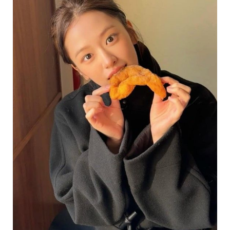
味
玩
具
手
機
桌
布
娛
樂
明
星
焦
點
韓
流
報
到
熱
播
夯
劇
電