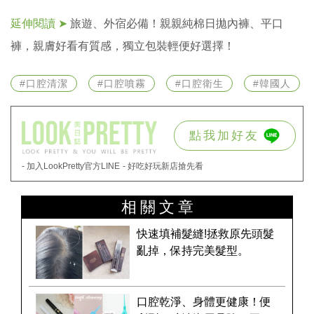
延伸閱讀 ➤
旅遊、外宿必備！親親純棉日拋內褲、平口
褲，親膚好看有質感，獨立包裝輕便好選擇！
#口腔清潔
#口腔噴霧
#口腔衛生
#韓國人
點我加好友
- 加入LookPretty官方LINE
- 好吃好玩新店搶先看
相關文章
快速填補髮縫!拯救原先頭髮
亂掉，保持完美髮型。
口腔乾淨、身體更健康！便