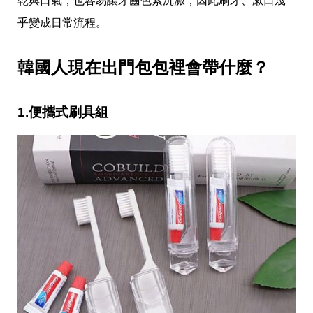
乾與口氣，也容易讓牙齒色素沉澱，因此刷牙、漱口幾
事
乎變成日常流程。
生
活
熱
韓國人現在出門包包裡會帶什麼？ 
門
新
鮮
事
1.便攜式刷具組
優
惠
懶
人
包
購
物
首
頁
關
於
歡
迎