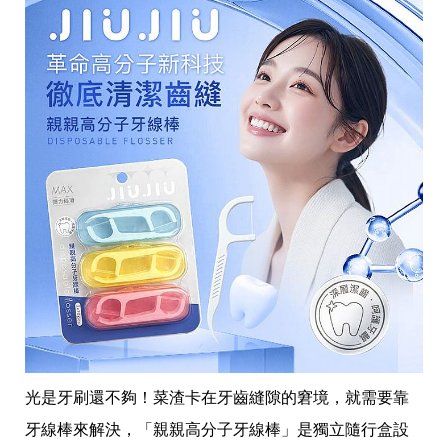
光是牙刷還不夠！菜渣卡在牙齒縫隙的窘境，就需要靠
牙線棒來解決，「親親高分子牙線棒」是獨立隨行盒設