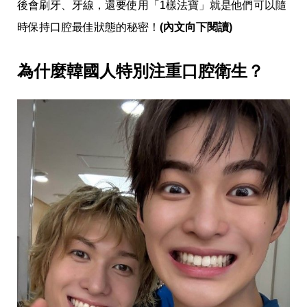
愛
後會刷牙、牙線，還要使用「1樣法寶」就是他們可以隨
戀
時保持口腔最佳狀態的秘密！
(內文向下閱讀)
愛
指
南
為什麼韓國人特別注重口腔衛生？
害
羞
話
題
關
於
你
自
己
星
座
愛
情
美
食
旅
遊