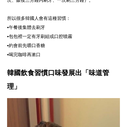
次、飯後三分鐘內刷牙、一次刷三分鐘）。
收
納
生
活
所以很多韓國人會有這種習慣： 
小
▪️午餐後集體去刷牙
物
口
▪️包包裡一定有牙刷組或口腔噴霧
罩
推
▪️約會前先嚼口香糖
薦
▪️喝完咖啡再漱口
居
家
料
韓國飲食習慣口味發展出「味道管
理
職
場
理」
生
活
美
食
開
箱
趣