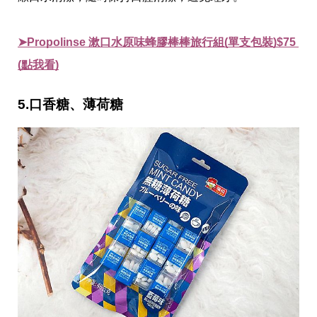
➤Propolinse 漱口水原味蜂膠棒棒旅行組(單支包裝)$75 
(點我看)
5.口香糖、薄荷糖