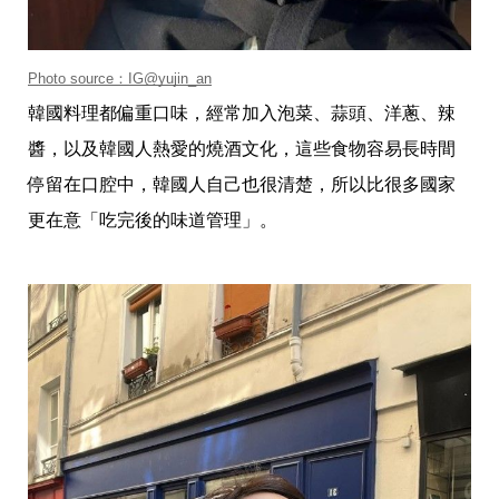
影
推
薦
Photo source：IG@yujin_an
時
尚
韓國料理都偏重口味，經常加入泡菜、蒜頭、洋蔥、辣
流
醬，以及韓國人熱愛的燒酒文化，這些食物容易長時間
行
穿
停留在口腔中，韓國人自己也很清楚，所以比很多國家
搭
更在意「吃完後的味道管理」。
美
妝
髮
型
拍
照
技
巧
保
養
密
技