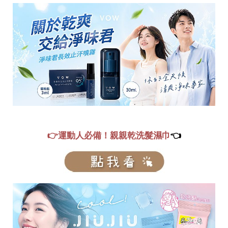
👉運動人必備！親親乾洗髮濕巾
👈