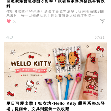
世足賽聚會這樣辦才對味！跟著國家隊風格挑零食飲
料
依照各國隊伍特色設計聚會零食飲料清單，從南美辣味到歐
系薯片，每一口都是話題！世足賽聚會這樣辦才對味～
56
生活
07/21
夏日可愛出擊！御衣坊×Hello Kitty 曬黑系聯名登
場，從雨傘、文具到髮飾一次收藏