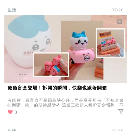
生活
07/26
療癒盲盒登場！拆開的瞬間，快樂也跟著開箱
有時候，買盲盒不是因為缺公仔，而是享受那份「不知道會
抽到哪一款」的期待感🥹💕 這週三款超人氣IP盲盒報到，不
管你是哪一派，都有機會抽到你的命定收藏！
3
生活
06/15