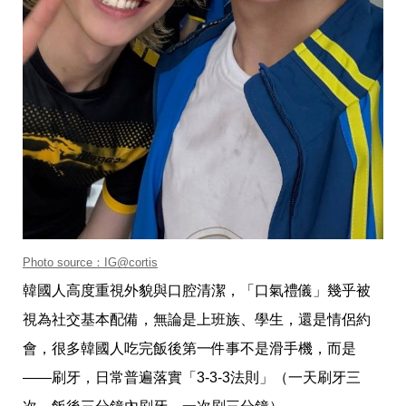
帶
你
玩
帶
你
吃
帶
你
住
出
國
趣
網
美
打
Photo source：IG@cortis
卡
景
韓國人高度重視外貌與口腔清潔，「口氣禮儀」幾乎被
點
視為社交基本配備，無論是上班族、學生，還是情侶約
生
會，很多韓國人吃完飯後第一件事不是滑手機，而是
活
清
——刷牙，日常普遍落實「3-3-3法則」（一天刷牙三
潔