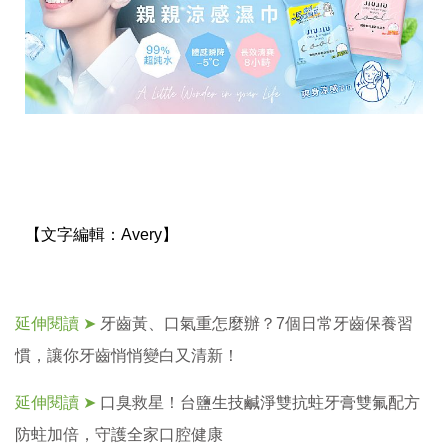
【文字編輯：
Avery】
延伸閱讀 ➤
牙齒黃、口氣重怎麼辦？7個日常牙齒保養習
慣，讓你牙齒悄悄變白又清新！
延伸閱讀 ➤
口臭救星！台鹽生技鹹淨雙抗蛀牙膏雙氟配方
防蛀加倍，守護全家口腔健康