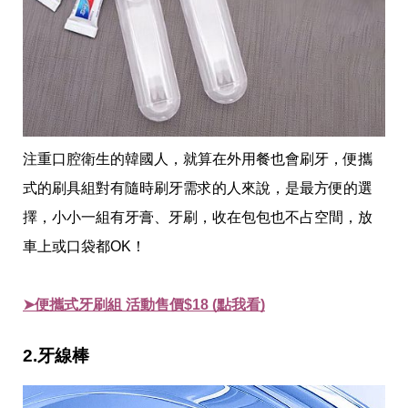
投
稿
聲
明
版
權
提
報
注重口腔衛生的韓國人，就算在外用餐也會刷牙，便攜
式的刷具組對有隨時刷牙需求的人來說，是最方便的選
擇，小小一組有牙膏、牙刷，收在包包也不占空間，放
車上或口袋都OK！
➤便攜式牙刷組 活動售價$18 (點我看)
2.牙線棒