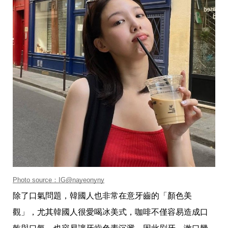
瘦
身
運
動
健
身
名
人
教
學
瘦
身
菜
單
窈
窕
計
畫
Photo source
：
IG@nayeonyny
優
除了口氣問題，韓國人也非常在意牙齒的「顏色美
惠
新
觀」，尤其韓國人很愛喝冰美式，咖啡不僅容易造成口
知
時