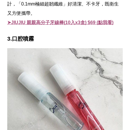
計，
「0.1mm極細超韌纖維」好清潔、不卡牙，
既衛生
又方便攜帶。
➤JIUJIU 親親高分子牙線棒(10入x3盒) $69 (點我看)
3.口腔噴霧