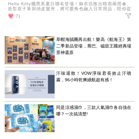
Hello Kitty曬黑系夏日聯名登場！御衣坊推出晴雨兩用傘、
造型原子筆與俏皮髮夾，將可愛角色融入日常用品，陪你從
外出遮陽、工作學習到造型搭配，打造充滿少女心
71
草帽海賊團再出航！樂高《航海王》第
二季新品登場，喬巴、磁鼓王國經典場
景神還原
汗味退散！VOW淨味君長效止汗噴
霧，96小時乾爽續航超有感！
同是涼感濕巾，三款人氣濕巾各自強在
哪？一次搞清楚!