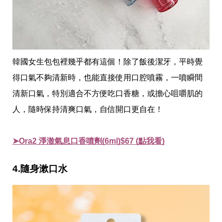
韓國女生包包裡幾乎都有這個！除了飯後潔牙，平時覺
得口氣不夠清新時，也能直接使用口腔噴霧，一噴瞬間
清新口氣，特別適合不方便吃口香糖，或擔心咀嚼肌的
人，隨時保持清爽口氣，自信開口更自在！
➤Ora2 淨澈氣息口香噴劑(6ml)$67 (點我看)
4.隨身漱口水