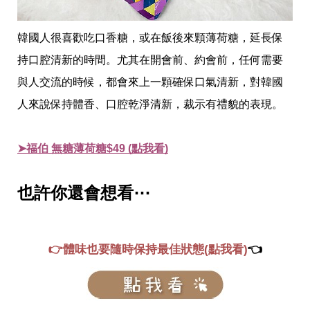
韓國人很喜歡吃口香糖，或在飯後來顆薄荷糖，延長保
持口腔清新的時間。尤其在開會前、約會前，任何需要
與人交流的時候，都會來上一顆確保口氣清新，對韓國
人來說保持體香、口腔乾淨清新，裁示有禮貌的表現。
➤福伯 無糖薄荷糖$49 (點我看)
也許你還會想看⋯
👉體味也要隨時保持最佳狀態(點我看)
👈