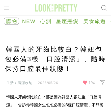
NEW
心
購物
NEW
心測
星座戀愛
美食旅遊
測
塔
羅
占
卜
韓國人的牙齒比較白？韓妞包
心
理
測
包必備3樣「口腔清潔」、隨時
驗
保持口腔最佳狀態！
星
座/
生
肖
194
生活 / 清潔收納
2026/05/26
運
勢
韓國人牙齒都比較白？那是因為韓國人很注重「口腔清
星
座
潔」！告訴你韓國女生包包必備的3樣口腔清潔，不只餐
戀