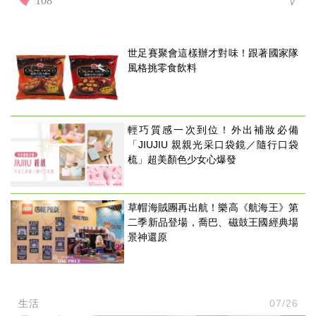
世足賽聚會這樣辦才對味！跟著國家隊
風格挑零食飲料
輕巧質感一次到位！外出補妝必備
「JIUJIU 親親光采口袋鏡／隨行口袋
梳」超美顏色少女心爆發
草帽海賊團再出航！樂高《航海王》第
二季新品登場，喬巴、磁鼓王國經典場
景神還原
生活
07/26