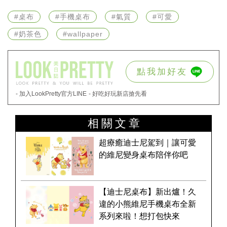
#桌布
#手機桌布
#氣質
#可愛
#奶茶色
#wallpaper
點我加好友
- 加入LookPretty官方LINE
- 好吃好玩新店搶先看
相關文章
超療癒迪士尼駕到｜讓可愛
的維尼變身桌布陪伴你吧
【迪士尼桌布】新出爐！久
違的小熊維尼手機桌布全新
系列來啦！想打包快來