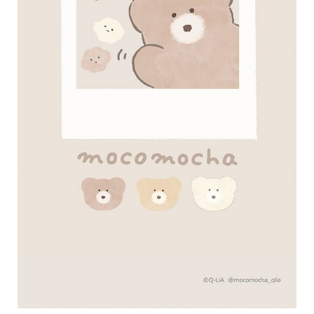
味
玩
具
手
機
桌
布
娛
樂
明
星
焦
點
韓
流
報
到
熱
播
夯
劇
電