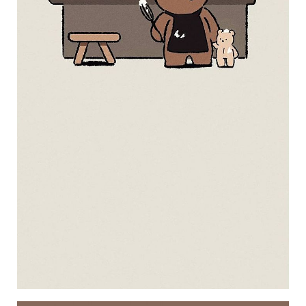
瘦
身
運
動
健
身
名
人
教
學
瘦
身
菜
單
窈
窕
計
畫
優
惠
新
知
時