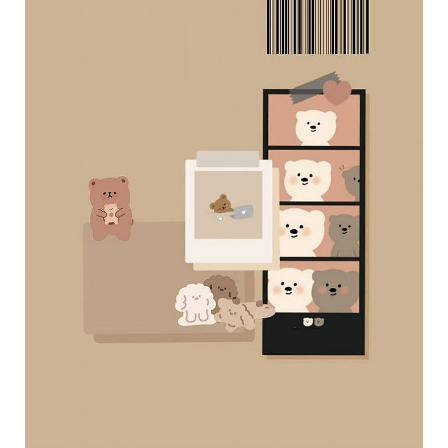
帶
你
玩
帶
你
吃
帶
你
住
出
國
趣
網
美
打
卡
景
點
生
活
清
潔