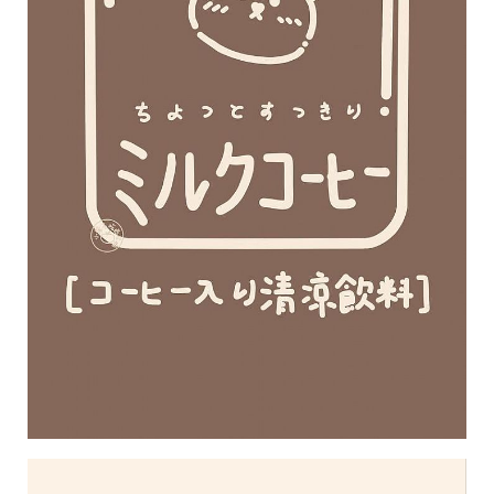
投
稿
聲
明
版
權
提
報