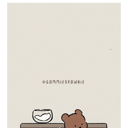
影
推
薦
時
尚
流
行
穿
搭
美
妝
髮
型
拍
照
技
巧
保
養
密
技