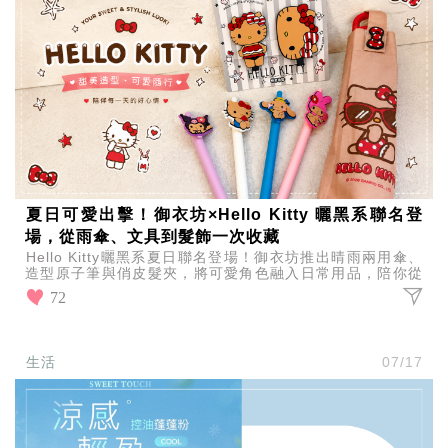
夏日可愛出擊！御衣坊×Hello Kitty 曬黑系聯名登
場，從雨傘、文具到髮飾一次收藏
Hello Kitty曬黑系夏日聯名登場！御衣坊推出晴雨兩用傘、
造型原子筆與俏皮髮夾，將可愛角色融入日常用品，陪你從
外出遮陽、工作學習到造型搭配，打造充滿少女心
72
生活
07/17