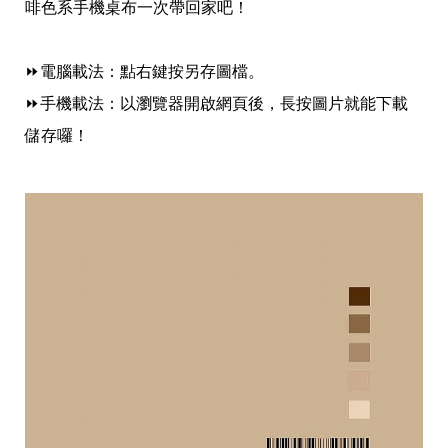
愛
啡色系手機桌布一次帶回家吧！
戀
愛
指
⏩電腦載法：點右鍵按另存圖檔。
南
⏩手機載法：以瀏覽器開啟網頁後，長按圖片就能下載
害
羞
儲存囉！
話
題
關
於
你
自
己
星
座
愛
情
美
食
旅
遊