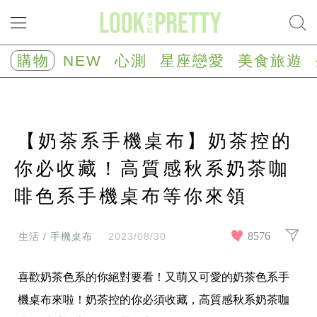
NEW
心
購物
NEW
心測
星座戀愛
美食旅遊
測
塔
羅
占
卜
【奶茶系手機桌布】奶茶控的
心
理
測
你必收藏！高質感秋系奶茶咖
驗
啡色系手機桌布等你來領
星
座/
生
肖
8576
生活 / 手機桌布
2023/08/30
運
勢
喜歡奶茶色系的你絕對要看！又萌又可愛的奶茶色系手
星
座
機桌布來啦！奶茶控的你必須收藏，高質感秋系奶茶咖
戀