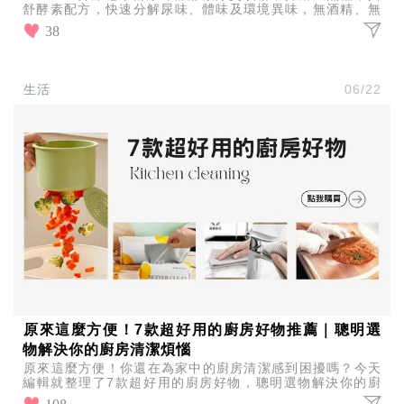
舒酵素配方，快速分解尿味、體味及環境異味，無酒精、無
香精，貓狗皆適用，打造毛孩安心又清新的居家生活。
38
生活
06/22
原來這麼方便！7款超好用的廚房好物推薦｜聰明選
物解決你的廚房清潔煩惱
原來這麼方便！你還在為家中的廚房清潔感到困擾嗎？今天
編輯就整理了7款超好用的廚房好物，聰明選物解決你的廚
房清潔煩惱，輕鬆維護廚房的乾淨整潔！
108