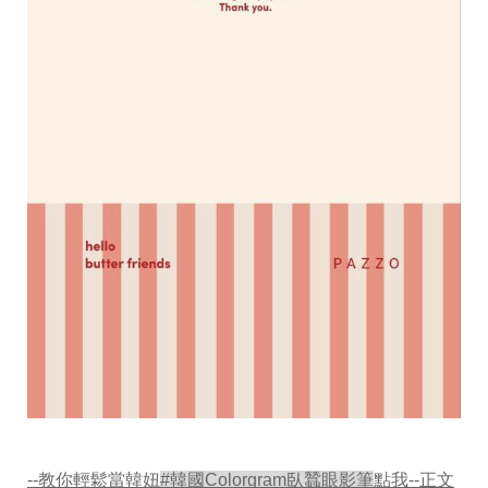
--教你輕鬆當韓妞
#韓國Colorgram臥蠶眼影筆
點我--正文