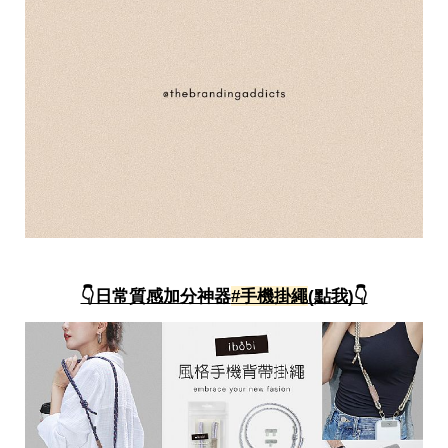
👇日常質感加分神器
#手機掛繩
(點我)👇