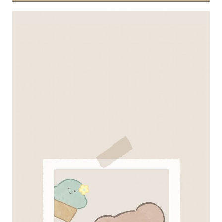
收
納
生
活
小
物
口
罩
推
薦
居
家
料
理
職
場
生
活
美
食
開
箱
趣