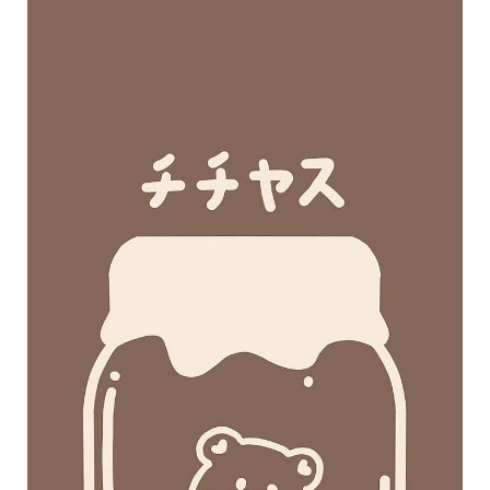
事
生
活
熱
門
新
鮮
事
優
惠
懶
人
包
購
物
首
頁
關
於
歡
迎