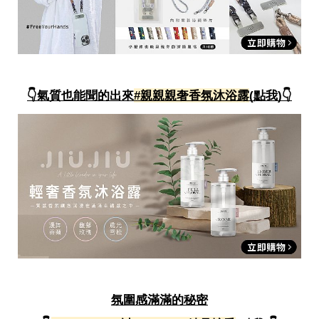
👇氣質也能聞的出來
#親親親奢香氛沐浴露
(點我)👇
氛圍感滿滿的秘密