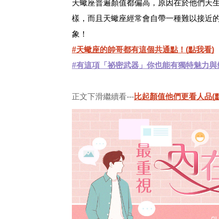
天蠍座普遍顏值都偏高，原因在於他們天
樣，而且天蠍座經常會自帶一種難以接近
象！
#天蠍座的帥哥都有這個共通點！(點我看)
#有這項「祕密武器」你也能有獨特魅力與氣
正文下滑繼續看---
比起顏值他們更看人品(點