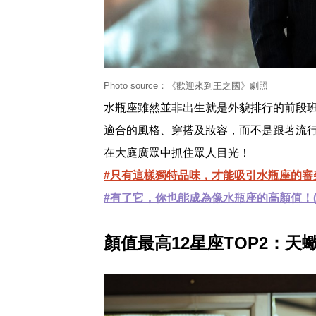
Photo source：《歡迎來到王之國》劇照
水瓶座雖然並非出生就是外貌排行的前段
適合的風格、穿搭及妝容，而不是跟著流
在大庭廣眾中抓住眾人目光！
#只有這樣獨特品味，才能吸引水瓶座的審美
#有了它，你也能成為像水瓶座的高顏值！(
顏值最高12星座TOP2：天