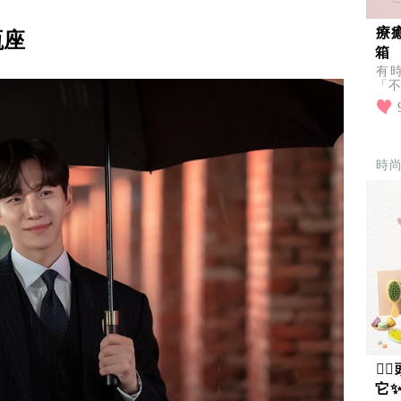
療
瓶座
箱
有
「不
超人
到
時

它