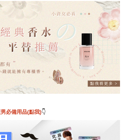
男必備用品(點我)
👇