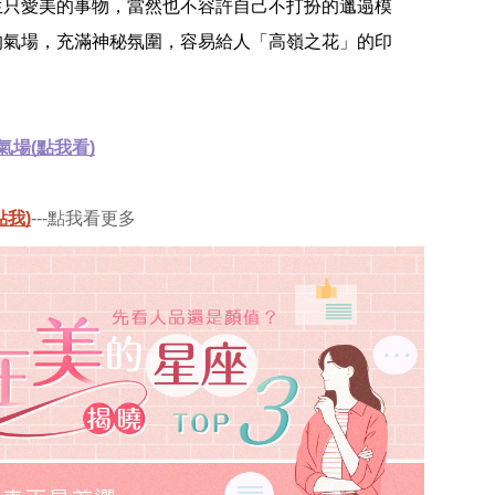
生只愛美的事物，當然也不容許自己不打扮的邋遢模
的氣場，充滿神秘氛圍，容易給人「高嶺之花」的印
場(點我看)
我)
---點我看更多