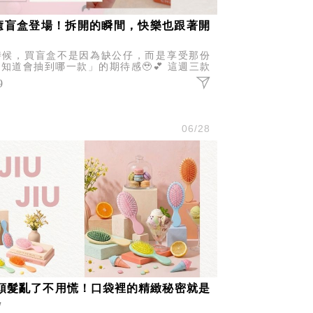
癒盲盒登場！拆開的瞬間，快樂也跟著開
時候，買盲盒不是因為缺公仔，而是享受那份
知道會抽到哪一款」的期待感🥹💕 這週三款
氣IP盲盒報到，不管你是哪一派，都有機會抽
9
你的命定收藏！
尚
06/28
‍♀️頭髮亂了不用慌！口袋裡的精緻秘密就是
✨