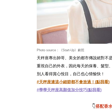
Photo source：《Start-Up》劇照
天秤座專出帥哥、美女的都市傳說絕對不
重視自己的外表，因此每天的保養、髮型
別人看得賞心悅目，自己也心情愉快！
#天秤座連這小細節都不會放過！(點我看)
#學學天秤座高顏值加分技巧(點我看)
👇
搭配香水