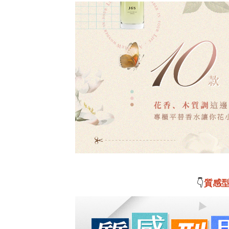
👇
質感型