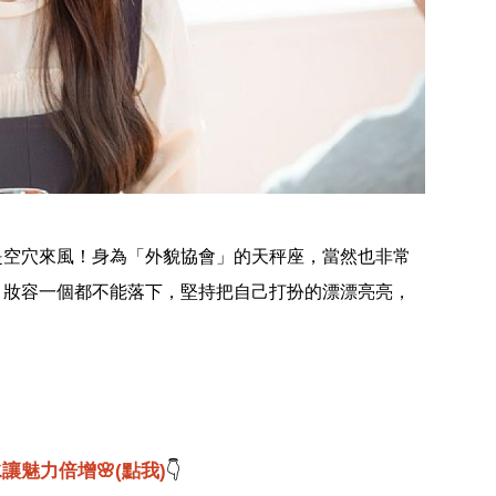
是空穴來風！身為「外貌協會」的天秤座，當然也非常
、妝容一個都不能落下，堅持把自己打扮的漂漂亮亮，
讓魅力倍增🌸(點我)
👇