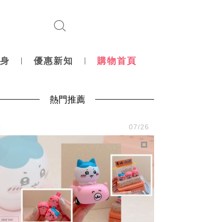
身
優惠新知
購物首頁
熱門推薦
活
07/26