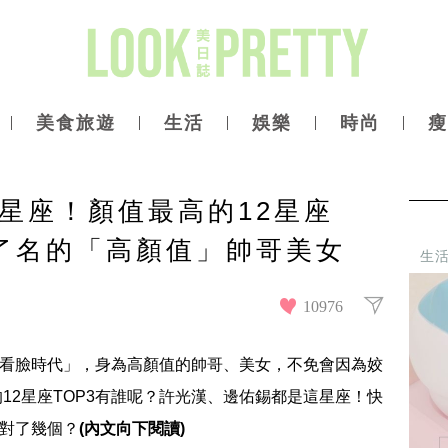
美食旅遊
生活
娛樂
時尚
瘦
星座！顏值最高的12星座
出了名的「高顏值」帥哥美女
生
10976
個「看臉時代」，身為高顏值的帥哥、美女，不免會因為姣
12星座TOP3有誰呢？許光漢、邊佑錫都是這星座！快
猜對了幾個？
(內文向下閱讀)