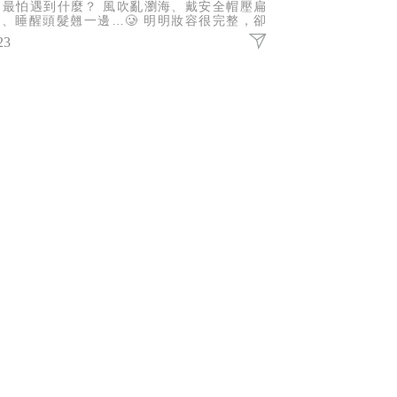
門最怕遇到什麼？ 風吹亂瀏海、戴安全帽壓扁
、睡醒頭髮翹一邊…🥲 明明妝容很完整，卻
為頭髮亂了，整體精緻感瞬間扣分。 這時候，
23
把方便攜帶的梳子真的超