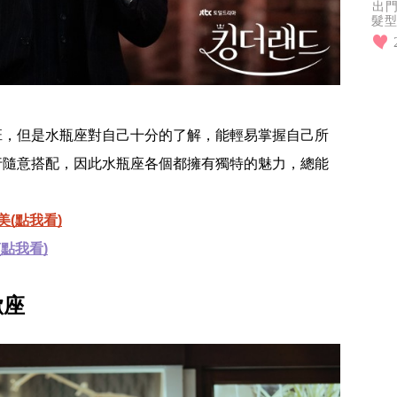
出
髮型
因
一
班，但是水瓶座對自己十分的了解，能輕易掌握自己所
行隨意搭配，因此水瓶座各個都擁有獨特的魅力，總能
(點我看)
點我看)
蠍座