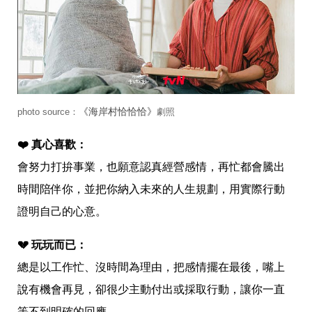
投
稿
聲
明
版
權
提
報
《海岸村恰恰恰》
photo source：
劇照
❤️ 真心喜歡：
會努力打拚事業，也願意認真經營感情，再忙都會騰出
時間陪伴你，並把你納入未來的人生規劃，用實際行動
證明自己的心意。
💔 玩玩而已：
總是以工作忙、沒時間為理由，把感情擺在最後，嘴上
說有機會再見，卻很少主動付出或採取行動，讓你一直
等不到明確的回應。