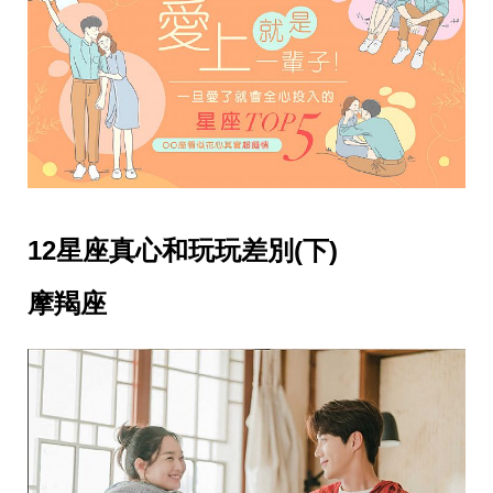
事
生
活
熱
門
新
鮮
事
優
惠
懶
12星座真心和玩玩差別(下)
人
包
摩羯座
購
物
首
頁
關
於
歡
迎