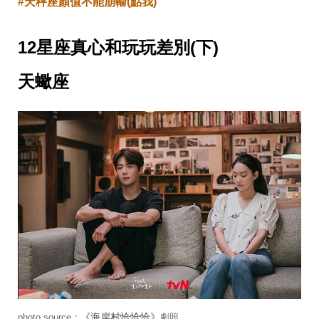
#天秤座顏值不能崩輸(點我)
收
納
生
12星座真心和玩玩差別(下)
活
小
物
天蠍座
口
罩
推
薦
居
家
料
理
職
場
生
活
美
食
開
箱
趣
《海岸村恰恰恰》
photo source：
劇照