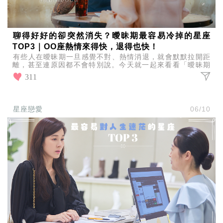
聊得好好的卻突然消失？曖昧期最容易冷掉的星座
TOP3｜OO座熱情來得快，退得也快！
有些人在曖昧期一旦感覺不對、熱情消退，就會默默拉開距
離，甚至連原因都不會特別說。今天就一起來看看「曖昧期
最容易冷掉的星座TOP3」，看看誰最容易讓人措手不及！
311
星座戀愛
06/10