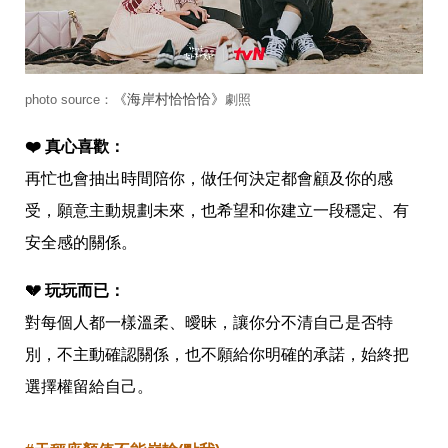
帶
你
玩
帶
你
《海岸村恰恰恰》
吃
photo source：
劇照
帶
你
❤️ 真心喜歡：
住
再忙也會抽出時間陪你，做任何決定都會顧及你的感
出
國
受，願意主動規劃未來，也希望和你建立一段穩定、有
趣
網
安全感的關係。 
美
打
💔 玩玩而已：
卡
景
對每個人都一樣溫柔、曖昧，讓你分不清自己是否特
點
別，不主動確認關係，也不願給你明確的承諾，始終把
生
選擇權留給自己。
活
清
潔