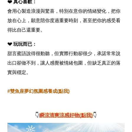
❤️ 真心喜歡：
會用心製造浪漫與驚喜，特別在意你的情緒變化，把你
放在心上，願意陪你度過重要時刻，甚至把你的感受看
得比自己還重要。
💔 玩玩而已：
甜言蜜語說得很動聽，但實際行動卻很少，承諾常常說
出口卻做不到，讓人感覺被情緒包圍，但缺乏真正的落
實與穩定。
#雙魚座夢幻氛圍感養成(點我)
👇
瞬涼清爽涼感好物(點我)
👇