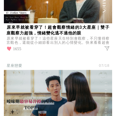
原來早就被看穿了！超會觀察情緒的3大星座｜雙子
座觀察力超強，情緒變化逃不過他的眼
原來早就被看穿了！這些星座天生特別會觀察，不只懂得察
言觀色，還能從小細節看出別人的心情變化。快來看看超會
觀察情緒的3大星座，你或朋友上榜了嗎？
1655
星座戀愛
07/18