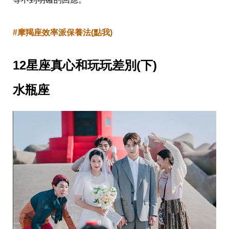
#摩羯座效率派保養法(點我)
12星座真心和玩玩差別(下)
水瓶座