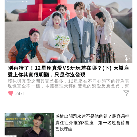
別再猜了！12星座真愛VS玩玩差在哪？(下) 天蠍座
愛上你其實很明顯，只是你沒發現
曖昧與真愛之間其實差很多，12星座在不同心態下的行為表
現也完全不一樣，本篇整理天秤到雙魚的戀愛反應差異，幫
你快速看懂誰是真心投入、誰只是玩玩而已。
2471
感情出問題永遠不是他的錯？最容易把
責任往外推的3星座｜第一名超會替自
己找理由