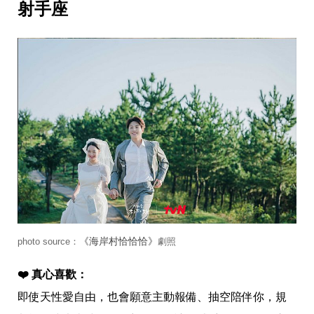
影
射手座
推
薦
時
尚
流
行
穿
搭
美
妝
髮
型
拍
照
技
巧
《海岸村恰恰恰》
photo source：
劇照
保
養
❤️ 真心喜歡：
密
技
即使天性愛自由，也會願意主動報備、抽空陪伴你，規