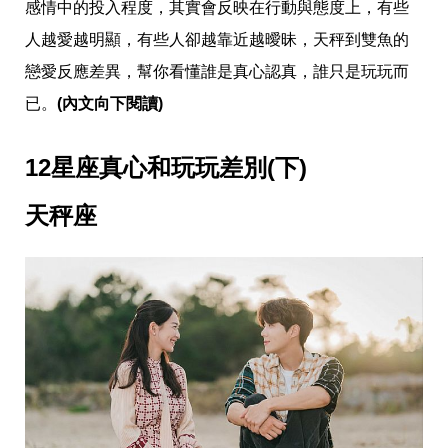
愛
感情中的投入程度，其實會反映在行動與態度上，有些
戀
人越愛越明顯，有些人卻越靠近越曖昧，天秤到雙魚的
愛
指
戀愛反應差異，幫你看懂誰是真心認真，誰只是玩玩而
南
已。
(內文向下閱讀)
害
羞
話
12星座真心和玩玩差別(下)
題
關
於
天秤座
你
自
己
星
座
愛
情
美
食
旅
遊