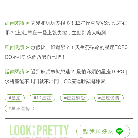
延伸閱讀 ➤
真愛和玩玩差很多！12星座真愛VS玩玩差在
哪？(上)牡羊座一愛上就失控，主動到讓人嚇到
延伸閱讀 ➤
放假比上班還累？！天生勞碌命的星座TOP3｜
OO座拜託你們放過自己吧！
延伸閱讀 ➤
遇到麻煩事就想逃？ 最怕麻煩的星座TOP3｜
水瓶座能不出門就不出門，OO座連吵架都嫌累
#星座
#12星座
#星座戀愛
#星座愛情
#星座運勢
點我加好友