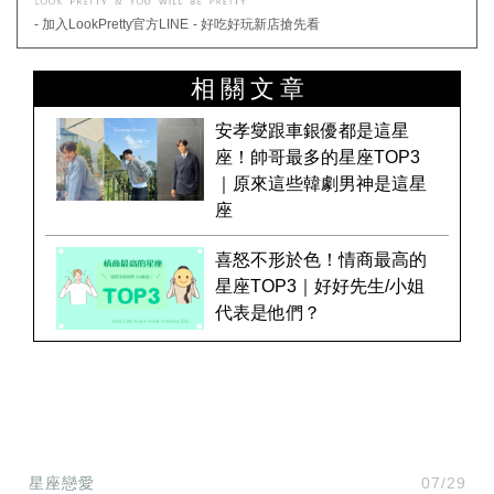
- 加入LookPretty官方LINE
- 好吃好玩新店搶先看
相關文章
安孝燮跟車銀優都是這星
座！帥哥最多的星座TOP3
｜原來這些韓劇男神是這星
座
喜怒不形於色！情商最高的
星座TOP3｜好好先生/小姐
代表是他們？
星座戀愛
07/29