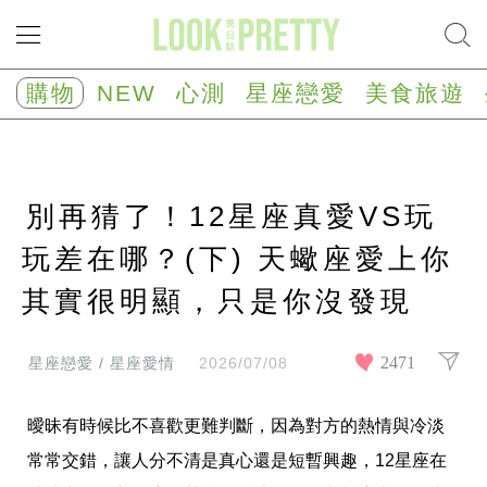
NEW
心
購物
NEW
心測
星座戀愛
美食旅遊
測
塔
羅
占
卜
別再猜了！12星座真愛VS玩
心
理
測
玩差在哪？(下) 天蠍座愛上你
驗
其實很明顯，只是你沒發現
星
座/
生
肖
2471
星座戀愛 / 星座愛情
2026/07/08
運
勢
曖昧有時候比不喜歡更難判斷，因為對方的熱情與冷淡
星
座
常常交錯，讓人分不清是真心還是短暫興趣，12星座在
戀