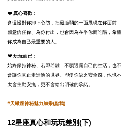
味
玩
具
❤️ 真心喜歡：
手
會慢慢對你卸下心防，把最脆弱的一面展現在你面前，
機
桌
願意信任你、為你付出，也會因為在乎你而吃醋，希望
布
你成為自己最重要的人。
娛
樂
💔 玩玩而已：
明
星
始終保持神秘、若即若離，不願透露自己的生活，也不
焦
會讓你真正走進他的世界。即使你缺乏安全感，他也不
點
韓
太會主動安撫，更不會給出明確的承諾。
流
報
到
#天蠍座神秘魅力加乘(點我)
熱
播
夯
12星座真心和玩玩差別(下)
劇
電