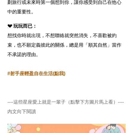
瘦
劃旅行或未來時第一個想到你，讓你感受到自己在他心
身
中的重要性。
運
動
健
💔 玩玩而已：
身
想找你時就出現，不想聯絡就突然消失，不喜歡被約
名
人
束，也不願定義彼此的關係，總是用「順其自然」當作
教
學
不承諾的理由。
瘦
身
菜
#射手座輕盈自在生活(點我)
單
窈
窕
計
畫
----這些星座愛上就是一輩子（點擊下方圖片馬上看）----
優
內文向下閱讀
惠
新
知
時