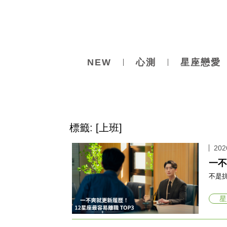
NEW
心測
星座戀愛
標籤: [上班]
202
一不
不是
星