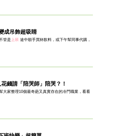
變成吊飾超吸睛
不管是
上班
途中順手買杯飲料，或下午幫同事代購，
人花錢請「陪哭師」陪哭？！
幫大家整理10個最奇葩又真實存在的冷門職業，看看
下班快樂」超簡單