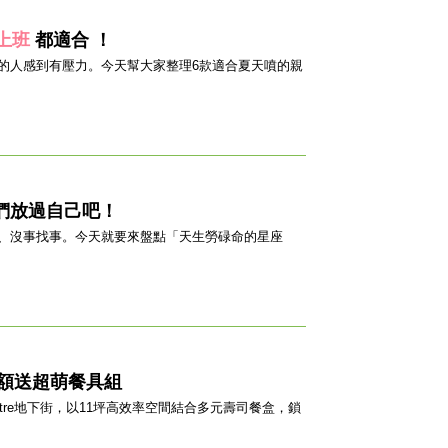
上班
都適合 ！
的人感到有壓力。今天幫大家整理6款適合夏天噴的親
們放過自己吧！
、沒事找事。今天就要來盤點「天生勞碌命的星座
滿額送超萌餐具組
站atre地下街，以11坪高效率空間結合多元壽司餐盒，鎖