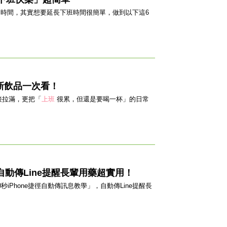
的時間，其實想要延長下班時間很簡單，做到以下這6
豆新飲品一次看！
接拉滿，更把「
上班
很累，但還是要喝一杯」的日常
自動傳Line提醒長輩用藥超實用！
iPhone捷徑自動傳訊息教學」，自動傳Line提醒長