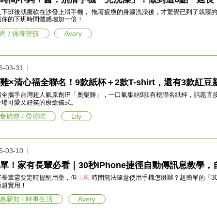
人下班後就癱軟在沙發上滑手機， 拖著疲憊的身軀洗澡後，才驚覺已到了就寢
讓你的下班時間體感增加一倍！
尚 / 保養密技
Avery
6-03-31
雞×清心福全聯名！9款紙杯＋2款T-shirt，還有3款紅
福全攜手台灣超人氣原創IP「奧樂雞」，一口氣集結9款有梗聯名紙杯，話題直
一場可愛又好笑的療癒儀式。
食旅遊 / 帶你吃
Lily
6-03-10
單！家有長輩必看｜30秒iPhone捷徑自動傳訊息教學，
有長輩需要定時提醒用藥，但
上班
時間無法隨意使用手機怎麼辦？超簡單的「30秒
藥超實用！
惠新知 / 時事生活
Avery