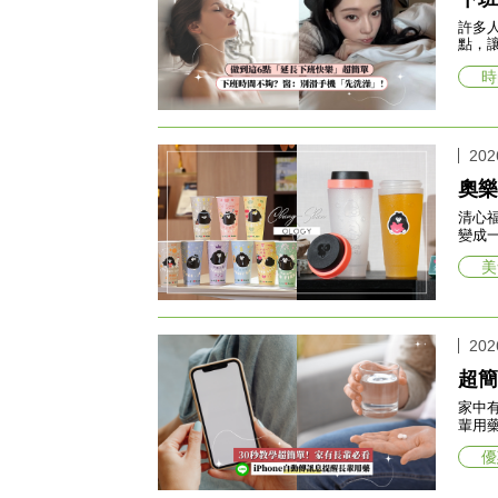
許多
點，
時
202
奧樂
清心
變成
美
202
超簡
家中
輩用
優