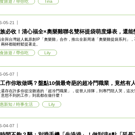
食旅遊 / 帶你吃
Tina
6-05-21
族必收！清心福全×奧樂雞聯名雙杯提袋萌度爆表，還能
福全與台灣超人氣原創IP「奧樂雞」合作，推出全新周邊「奧樂雞提袋系列」，
、兩杯都能輕鬆提著走。
食旅遊 / 帶你吃
Lily
6-05-07
工作你敢做嗎？盤點10個最奇葩的超冷門職業，竟然有
上還存在許多你從沒聽過的「超冷門職業」，從替人排隊，到專門陪人哭，這次
「意想不到的工作」到底都在做什麼！
惠新知 / 時事生活
Lily
6-04-07
時間不夠？醫：別滑手機「先洗澡」！做到這6點「延長