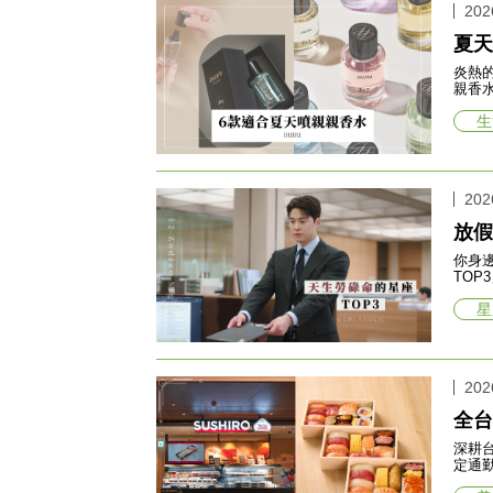
202
夏天
炎熱
親香
生
202
放假
你身
TO
星
202
全台
深耕台
定通