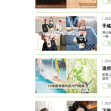
美
202
手搖
清心
一杯
美
202
這些
世界
這些
優
202
下班