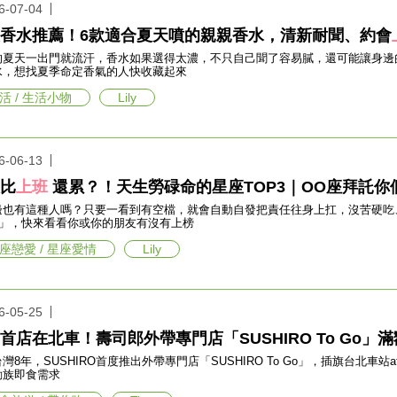
6-07-04
香水推薦！6款適合夏天噴的親親香水，清新耐聞、約會
的夏天一出門就流汗，香水如果選得太濃，不只自己聞了容易膩，還可能讓身邊
水，想找夏季命定香氣的人快收藏起來
活 / 生活小物
Lily
6-06-13
比
上班
還累？！天生勞碌命的星座TOP3｜OO座拜託你
邊也有這種人嗎？只要一看到有空檔，就會自動自發把責任往身上扛，沒苦硬吃
P3」，快來看看你或你的朋友有沒有上榜
座戀愛 / 星座愛情
Lily
6-05-25
首店在北車！壽司郎外帶專門店「SUSHIRO To Go」
灣8年，SUSHIRO首度推出外帶專門店「SUSHIRO To Go」，插旗台北車
勤族即食需求