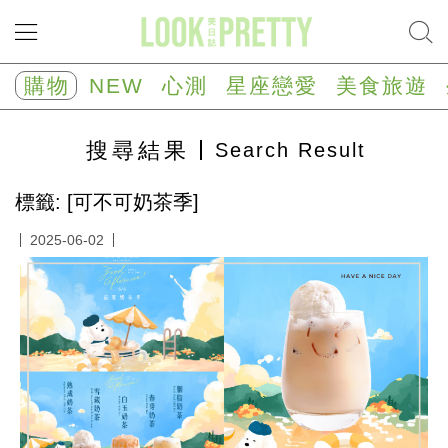
NEW
心
購物
NEW
心測
星座戀愛
美食旅遊
測
塔
羅
搜尋
結果
Search Result
占
卜
心
標籤: [可不可奶茶季]
理
測
2025-06-02
驗
星
座/
生
肖
運
勢
星
座
戀