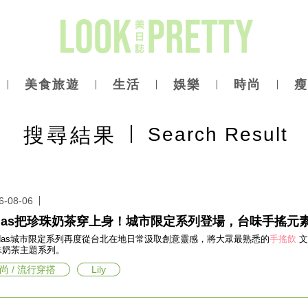
美食旅遊
生活
娛樂
時尚
瘦
搜尋
結果
Search Result
6-08-06
idas把珍珠奶茶穿上身！城市限定系列登場，台味手搖元
idas城市限定系列再度從台北在地日常汲取創意靈感，將大眾最熟悉的
手搖飲
文
珠奶茶主題系列。
尚 / 流行穿搭
Lily