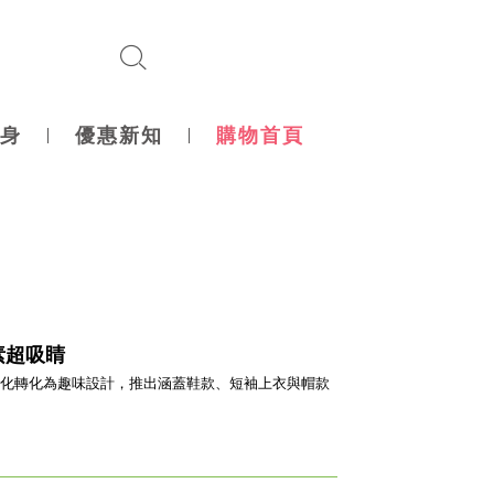
身
優惠新知
購物首頁
素超吸睛
化轉化為趣味設計，推出涵蓋鞋款、短袖上衣與帽款