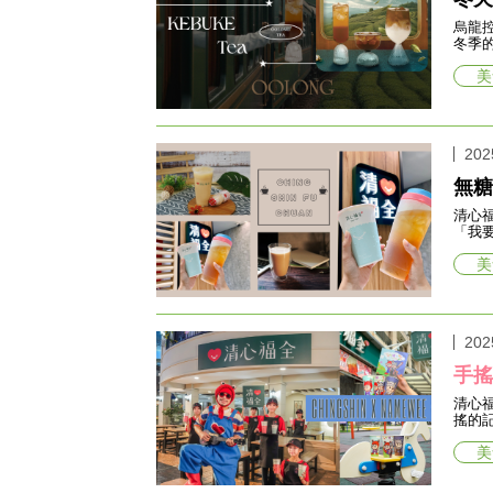
烏龍
冬季
美
202
無糖
清心
「我
美
202
手
清心
搖的
美