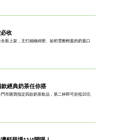
控必收
味全新上架，主打細緻綿密、如初雪般輕盈的奶蓋口
四款經典奶茶任你搭
全台門市購買指定四款奶茶飲品，第二杯即可折抵10元
郁登場11/4開喝！