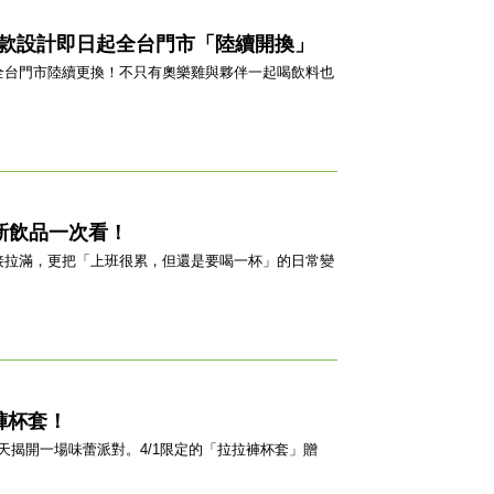
9款設計即日起全台門市「陸續開換」
全台門市陸續更換！不只有奧樂雞與夥伴一起喝飲料也
豆新飲品一次看！
接拉滿，更把「上班很累，但還是要喝一杯」的日常變
褲杯套！
揭開一場味蕾派對。4/1限定的「拉拉褲杯套」贈