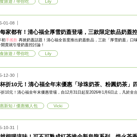
食旅遊 / 帶你吃
Lily
6-01-08
每家都有！清心福全厚雪奶蓋登場，三款限定飲品奶蓋
年初
手搖飲
再掀奶蓋話題！清心福全首度推出奶蓋飲品，三款「厚雪奶蓋」口
一開賣就引發奶蓋控討論！
食旅遊 / 帶你吃
Lily
5-12-30
杯折10元！清心福全年末優惠「珍珠奶茶、粉圓奶茶」
折10元！清心福全年末優惠登場，自12月31日起至2026年1月6日止，凡於
惠新知 / 優惠懶人包
Vicki
5-10-31
就想喝這味！可不可熟成紅茶推全新烏龍系列，焙火茶香濃