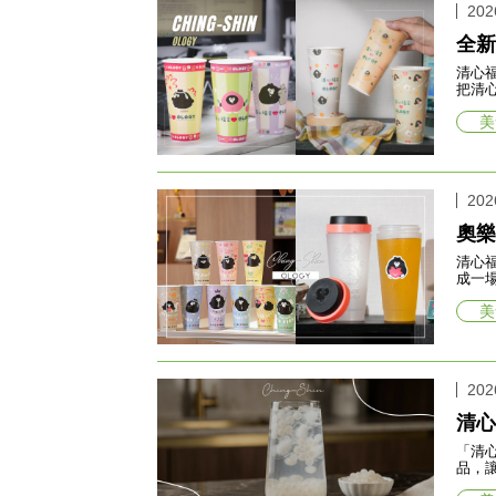
202
全新
清心
把清
美
202
奧樂
清心
成一
美
202
清心
「清
品，