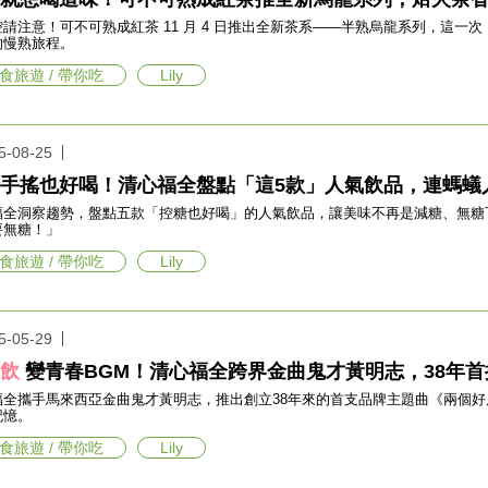
控請注意！可不可熟成紅茶 11 月 4 日推出全新茶系——半熟烏龍系列，這
的慢熟旅程。
食旅遊 / 帶你吃
Lily
5-08-25
手搖也好喝！清心福全盤點「這5款」人氣飲品，連螞蟻
福全洞察趨勢，盤點五款「控糖也好喝」的人氣飲品，讓美味不再是減糖、無糖
要無糖！」
食旅遊 / 帶你吃
Lily
5-05-29
搖飲
變青春BGM！清心福全跨界金曲鬼才黃明志，38年
福全攜手馬來西亞金曲鬼才黃明志，推出創立38年來的首支品牌主題曲《兩個
記憶。
食旅遊 / 帶你吃
Lily