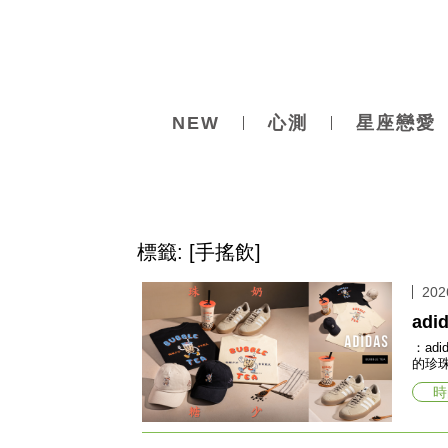
NEW
心測
星座戀愛
標籤: [手搖飲]
202
ad
：ad
的珍
時