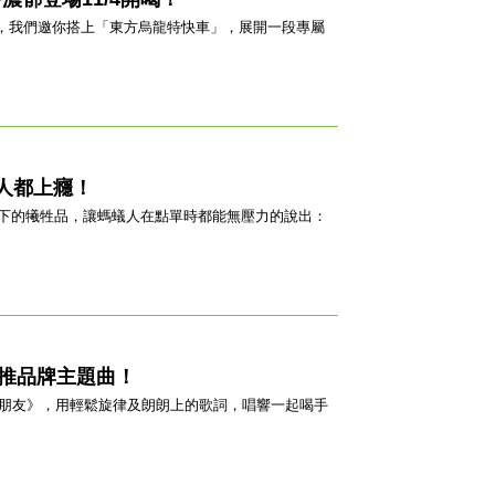
一次，我們邀你搭上「東方烏龍特快車」，展開一段專屬
人都上癮！
下的犧牲品，讓螞蟻人在點單時都能無壓力的說出：
首推品牌主題曲！
好朋友》，用輕鬆旋律及朗朗上的歌詞，唱響一起喝手