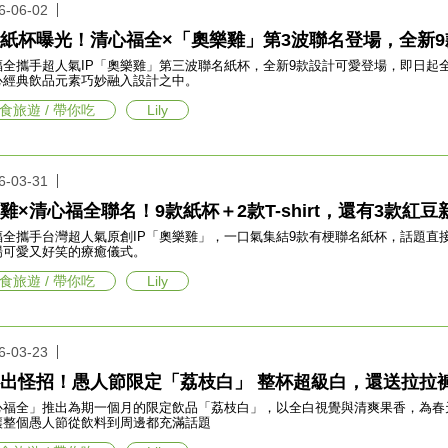
6-06-02
紙杯曝光！清心福全×「奧樂雞」第3波聯名登場，全新
福全攜手超人氣IP「奧樂雞」第三波聯名紙杯，全新9款設計可愛登場，即日起
心經典飲品元素巧妙融入設計之中。
食旅遊 / 帶你吃
Lily
6-03-31
雞×清心福全聯名！9款紙杯＋2款T-shirt，還有3款紅
福全攜手台灣超人氣原創IP「奧樂雞」，一口氣集結9款有梗聯名紙杯，話題直
場可愛又好笑的療癒儀式。
食旅遊 / 帶你吃
Lily
6-03-23
出怪招！愚人節限定「荔枝白」 整杯超級白，還送拉拉
心福全」推出為期一個月的限定飲品「荔枝白」，以全白視覺與清爽果香，為春天
讓整個愚人節從飲料到周邊都充滿話題