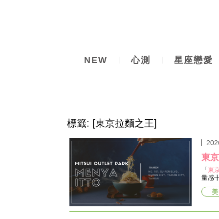
NEW
心測
星座戀愛
標籤: [東京拉麵之王]
202
東
「
東
量感
美