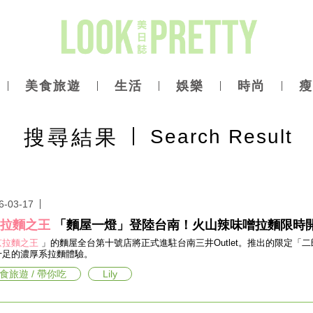
美食旅遊
生活
娛樂
時尚
瘦
搜尋
結果
Search Result
6-03-17
京拉麵之王
「麵屋一燈」登陸台南！火山辣味噌拉麵限時
京拉麵之王
」的麵屋全台第十號店將正式進駐台南三井Outlet。推出的限定
十足的濃厚系拉麵體驗。
食旅遊 / 帶你吃
Lily