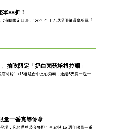
整單88折！
出海味限定口味，12/24 至 1/2 現場用餐還享整單「
 、搶吃限定「奶白菌菇培根拉麵」
號店將於11/15進駐台中文心秀泰，連續5天買一送一
限量一番賞等你拿
場，凡預購尊榮套餐即可享參與 15 週年限量一番