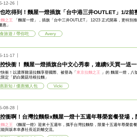
5-12-26
也吃得到！麵屋一燈插旗「台中港三井OUTLET」1/2前
拉麵之王
「麵屋一燈」，插旗「台中三井OUTLET」 12/23 正式開幕，更特別推
折優惠」
食旅遊 / 帶你吃
Avery
5-11-17
控快衝！ 麵屋一燈插旗台中文心秀泰，連續5天買一送一
控快衝！以濃厚雞湯拉麵享譽國際、被譽為「
東京拉麵之王
」的 麵屋一燈，八
吃限定「奶白菌菇培根拉麵」
惠新知 / 優惠懶人包
Vicki
5-08-28
控衝啊！台灣拉麵祭x麵屋一燈十五週年尊榮套餐登場，
拉麵之王
《麵屋一燈》迎來十五週年，攜手台灣拉麵祭，限量十五週年尊榮套餐登
還能與坂本幸彥社長近距離交流。