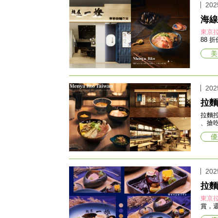
202
海線
東京
88 
美
202
拉麵
拉麵
、搶
優
202
拉麵
東京
賞，