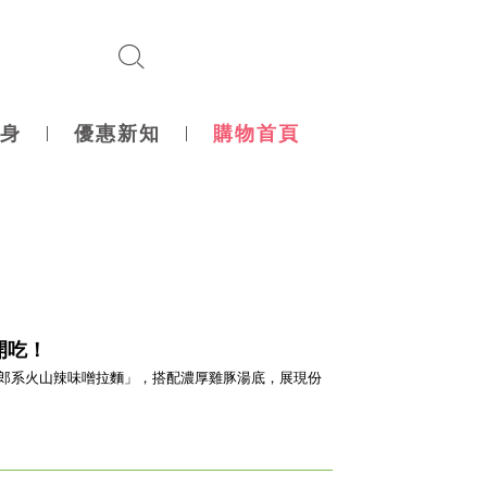
身
優惠新知
購物首頁
開吃！
「二郎系火山辣味噌拉麵」，搭配濃厚雞豚湯底，展現份