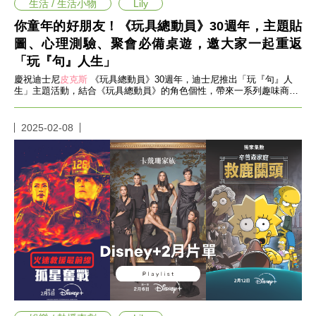
收
生活 / 生活小物
Lily
納
你童年的好朋友！《玩具總動員》30週年，主題貼
生
圖、心理測驗、聚會必備桌遊，邀大家一起重返
活
小
「玩『句』人生」
物
慶祝迪士尼
皮克斯
《玩具總動員》30週年，迪士尼推出「玩『句』人
口
生」主題活動，結合《玩具總動員》的角色個性，帶來一系列趣味商品
罩
與活動，讓粉絲在歡笑中重溫經典！
推
薦
2025-02-08
居
家
料
理
職
場
生
活
美
食
開
箱
趣