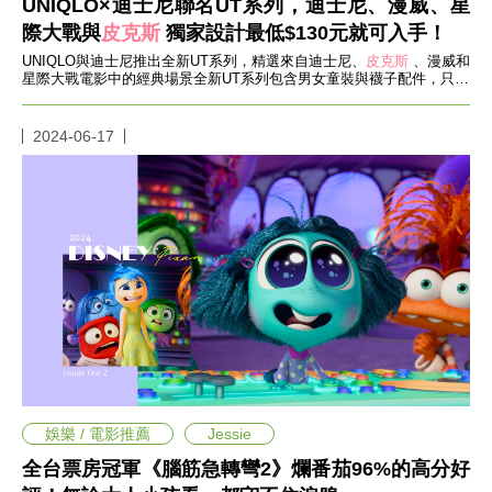
UNIQLO×迪士尼聯名UT系列，迪士尼、漫威、星
事
際大戰與
皮克斯
獨家設計最低$130元就可入手！
生
活
UNIQLO與迪士尼推出全新UT系列，精選來自迪士尼、
皮克斯
、漫威和
星際大戰電影中的經典場景全新UT系列包含男女童裝與襪子配件，只要
熱
NT$130起就可入手！
門
新
2024-06-17
鮮
事
優
惠
懶
人
包
購
物
首
頁
關
於
娛樂 / 電影推薦
Jessie
歡
全台票房冠軍《腦筋急轉彎2》爛番茄96%的高分好
迎