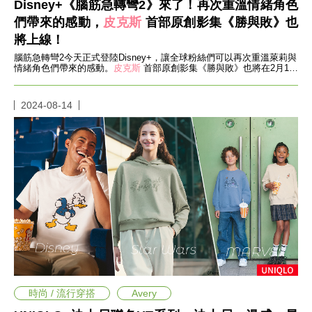
瘦
Disney+《腦筋急轉彎2》來了！再次重溫情緒角色
身
們帶來的感動，
皮克斯
首部原創影集《勝與敗》也
運
將上線！
動
健
腦筋急轉彎2今天正式登陸Disney+，讓全球粉絲們可以再次重溫萊莉與
情緒角色們帶來的感動。
皮克斯
首部原創影集《勝與敗》也將在2月19
身
日獨家登陸Disney+！
名
人
2024-08-14
教
學
瘦
身
菜
單
窈
窕
計
畫
優
惠
新
時尚 / 流行穿搭
Avery
知
時