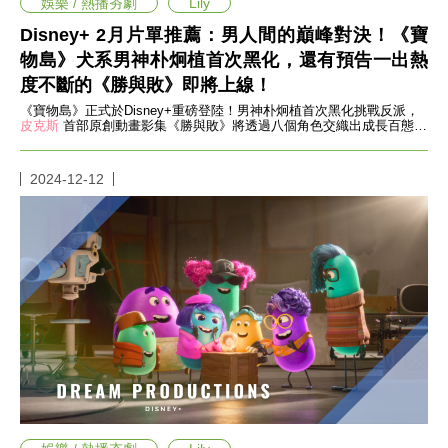
味
娛樂 / 熱播夯劇
Lily
玩
Disney+ 2月片單推薦：男人間的巔峰對決！《寶
具
物島》犬系男神朴炯植首次黑化，還有預告一出熱
手
機
度不斷的《勝與敗》即將上線！
桌
《寶物島》正式於Disney+重磅登陸！男神朴炯植首次黑化挑戰反派，
布
皮克斯
首部原創動畫影集《勝與敗》將透過八個角色交織出成長百態，
絕對有一條故事線讓你超有共鳴！
娛
樂
2024-12-12
明
星
焦
點
韓
流
報
到
熱
播
夯
劇
電