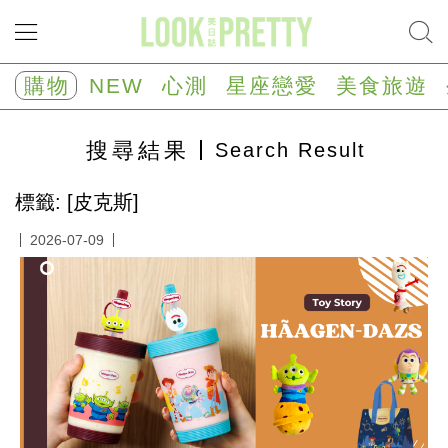
NEW
心
購物
NEW
心測
星座戀愛
美食旅遊
測
塔
羅
搜尋
結果
Search Result
占
卜
心
標籤: [皮克斯]
理
測
2026-07-09
驗
星
座/
生
肖
運
勢
星
座
戀