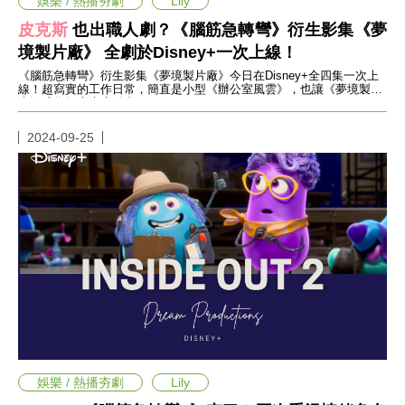
娛樂 / 熱播夯劇
Lily
影
推
皮克斯
也出職人劇？《腦筋急轉彎》衍生影集《夢
薦
境製片廠》 全劇於Disney+一次上線！
時
《腦筋急轉彎》衍生影集《夢境製片廠》今日在Disney+全四集一次上
尚
線！超寫實的工作日常，簡直是小型《辦公室風雲》，也讓《夢境製片
廠》成為年底療癒動畫。
流
行
2024-09-25
穿
搭
美
妝
髮
型
拍
照
技
巧
保
養
密
技
娛樂 / 熱播夯劇
Lily