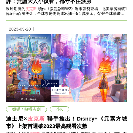
評！無論大人小孩看，都守不住淚腺
投
稿
眾所期待的
皮克斯
續作《腦筋急轉彎2》週末強勢登場，北美票房衝破1
聲
億5千5百萬美金，全球票房更高達2億9千5百萬美金。榮登全球動畫影
史最佳開片票房亞軍，僅次由本家
明
版
2023-09-20
權
提
報
娛樂 / 熱播夯劇
小K
迪士尼×
皮克斯
聯手推出！Disney+《元素方城
市》上架首週破2023最高觀看次數