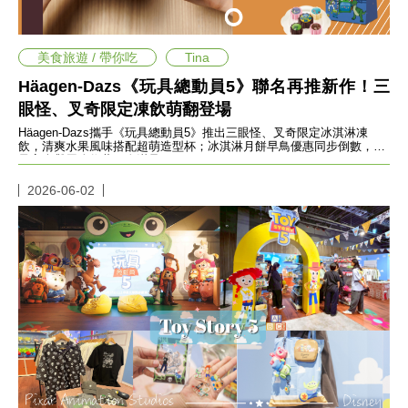
愛
戀
愛
美食旅遊 / 帶你吃
Tina
指
南
Häagen-Dazs《玩具總動員5》聯名再推新作！三
害
眼怪、叉奇限定凍飲萌翻登場
羞
話
Häagen-Dazs攜手《玩具總動員5》推出三眼怪、叉奇限定冰淇淋凍
飲，清爽水果風味搭配超萌造型杯；冰淇淋月餅早鳥優惠同步倒數，限
題
量盲盒與周邊收藏一次滿足。
關
於
2026-06-02
你
自
己
星
座
愛
情
美
食
旅
遊