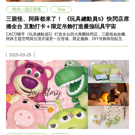
帶
你
時尚 / 流行穿搭
Tina
玩
帶
三眼怪、阿薛都來了！ 《玩具總動員5》快閃店席
你
捲全台 互動打卡＋限定吊飾打造最強玩具宇宙
吃
CACO聯手《玩具總動員5》打造全台四大商圈快閃店，三眼怪娃娃機、
帶
阿薛主題空間與沉浸式場景一次登場，限定服飾、DIY吊飾與拍貼互動
你
全面引爆今夏童年回憶殺與打卡熱
住
出
2025-03-25
國
趣
網
美
打
卡
景
點
生
活
清
潔