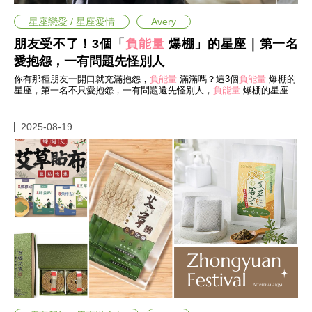
帶
你
星座戀愛 / 星座愛情
Avery
玩
帶
朋友受不了！3個「
負能量
爆棚」的星座｜第一名
你
愛抱怨，一有問題先怪別人
吃
你有那種朋友一開口就充滿抱怨，
負能量
滿滿嗎？這3個
負能量
爆棚的
帶
星座，第一名不只愛抱怨，一有問題還先怪別人，
負能量
爆棚的星座誰
你
上榜，一起來看看！
住
出
2025-08-19
國
趣
網
美
打
卡
景
點
生
活
清
潔