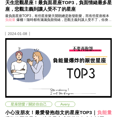
味
天生悲觀星座！最負面星座TOP3，負面情緒最多星
玩
座，悲觀主義到讓人受不了的星座
具
最負面星座TOP3，有些星座樂天開朗總是散發歡樂，而有些星座根本
手
負能量
爆棚！隨時都有滿滿負面情緒，悲觀主義到讓人受不了，你身邊
機
有這些星座嗎？
桌
布
2024-01-08
娛
樂
明
星
焦
點
韓
流
報
到
熱
播
夯
星座戀愛 / 關於你自己
Avery
劇
小心沒朋友！最愛發抱怨文的星座TOP3｜
負能量
電