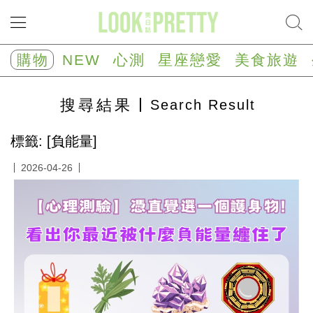
NEW
心
購物
NEW
心測
星座戀愛
美食旅遊
測
塔
羅
搜尋
結果
Search Result
占
卜
心
標籤: [負能量]
理
測
2026-04-26
驗
星
座/
生
肖
運
勢
星
座
戀