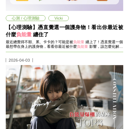
愛
戀
愛
心測 / 心理測驗
Vicki
指
南
【心理測驗】憑直覺選一個護身物！看出你最近被
害
什麼
負能量
纏住了
羞
話
最近總覺得不順、累、卡卡的？可能是被
負能量
纏上了！憑直覺選一個
最想帶在身上的護身物，看看你最近被什麼
負能量
影響，該怎麼化解才
題
能重新順起來！
關
於
2026-04-03
你
自
己
星
座
愛
情
美
食
旅
遊