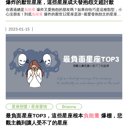
影
爆炸的厭世星座，這些星座成天發抱怨文超討厭
推
你遇過總是
負能量
爆炸又愛抱怨的朋友嗎？如果你恰巧是這種類型，小
薦
心沒朋友！到底
負能量
爆炸的厭世12星座是誰~最愛發抱怨文的星座
TOP3你有沒有上榜？一起來看看！
時
尚
2023-01-15
流
行
穿
搭
美
妝
髮
型
拍
照
技
巧
保
星座戀愛 / 星座愛情
Brianna
養
密
最負面星座TOP3，這些星座根本
負能量
爆棚，悲
技
觀主義到讓人受不了的星座