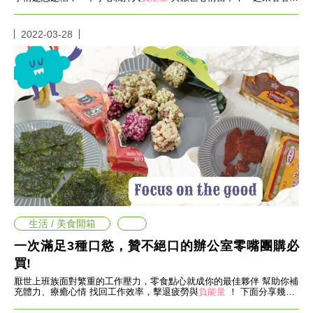
哪幾個12星座上榜吧！
事
生
2022-03-28
活
熱
門
新
鮮
事
優
惠
懶
人
包
購
物
生活 / 美食開箱
首
頁
一次滿足3種口慾，贊不絕口的辦公室零嘴團購必
關
買!
於
厭世上班族面對繁重的工作壓力，零食點心就成你的最佳夥伴 幫助你補
歡
充體力、療癒心情 找回工作效率，擊退疲勞與
負能量
！ 下面分享幾款
迎
熱門的辦公室零食推薦，以及挑選要