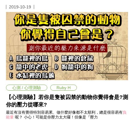
投
稿
2019-10-19
聲
明
版
權
提
報
心測 / 心理測驗
Ruby H
【心理測驗】若你是隻被囚禁的動物你覺得會是?測
你的壓力從哪來?
最近有沒有覺得特別容易累、做什麼好像都不太順利，總是很容易有
負
能量
呢？ 小心！可能是你壓力太大囉！但像是『壓力