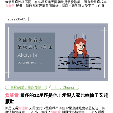
瘦
每個星座性格不同，有些星座樂天開朗總是散發歡樂，而有些星座根本
身
負能量
爆棚！隨時都有滿滿負面情緒，悲觀主義到讓人受不了，你身邊
有這些星座嗎？
運
動
2022-05-05
健
身
名
人
教
學
瘦
身
菜
單
窈
窕
計
畫
星座戀愛 / 星座愛情
Ting Chiang
優
負能量
最多的12星座是他！愛跟人家比較輸了又超
惠
厭世
新
知
你是充滿
負能量
又厭世的12星座嗎？有些12星座總是會胡思亂想，將
事情越想越糟，一不小心就掉入
負能量
與厭世心情當中，一起來看看有
時