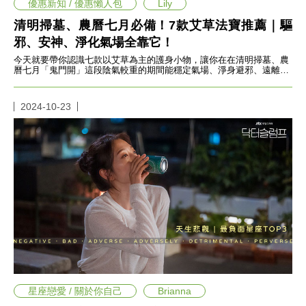
收
優惠新知 / 優惠懶人包
Lily
納
清明掃墓、農曆七月必備！7款艾草法寶推薦｜驅
生
邪、安神、淨化氣場全靠它！
活
小
今天就要帶你認識七款以艾草為主的護身小物，讓你在在清明掃墓、農
物
曆七月「鬼門開」這段陰氣較重的期間能穩定氣場、淨身避邪、遠離
負
能量
，一起平安度過這段時光！
口
罩
2024-10-23
推
薦
居
家
料
理
職
場
生
活
美
食
開
箱
星座戀愛 / 關於你自己
Brianna
趣