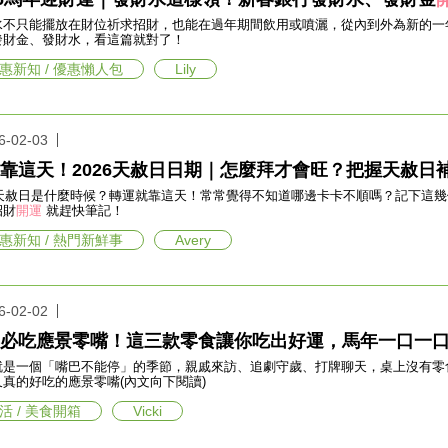
水不只能擺放在財位祈求招財，也能在過年期間飲用或噴灑，從內到外為新的一年
發財金、發財水，看這篇就對了！
惠新知 / 優惠懶人包
Lily
6-02-03
靠這天！2026天赦日日期｜怎麼拜才會旺？把握天赦日
26天赦日是什麼時候？轉運就靠這天！常常覺得不知道哪邊卡卡不順嗎？記下這幾
招財
開運
就趕快筆記！
惠新知 / 熱門新鮮事
Avery
6-02-02
必吃應景零嘴！這三款零食讓你吃出好運，馬年一口一
就是一個「嘴巴不能停」的季節，親戚來訪、追劇守歲、打牌聊天，桌上沒有零
又真的好吃的應景零嘴(內文向下閱讀)
活 / 美食開箱
Vicki