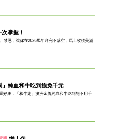
一次掌握！
、禁忌，讓你在2026馬年拜完不落空，馬上收穫美滿
涮」純血和牛吃到飽免千元
重好康，「和牛涮」澳洲金牌純血和牛吃到飽不用千
開運
懶人包