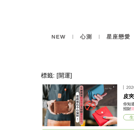
NEW
心測
星座戀愛
標籤: [開運]
202
皮夾
你知
招財
生