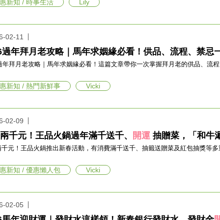
惠新知 / 時事生活
Lily
6-02-11
26過年拜月老攻略｜馬年求姻緣必看！供品、流程、禁忌
26過年拜月老攻略｜馬年求姻緣必看！這篇文章帶你一次掌握拜月老的供品、流程
。
惠新知 / 熱門新鮮事
Vicki
6-02-09
兩千元！王品火鍋過年滿千送千、
開運
抽贈菜，「和牛
兩千元！王品火鍋推出新春活動，有消費滿千送千、抽籤送贈菜及紅包抽獎等多
惠新知 / 優惠懶人包
Vicki
6-02-05
26馬年迎財運｜發財水這樣領！新春銀行發財水、發財金