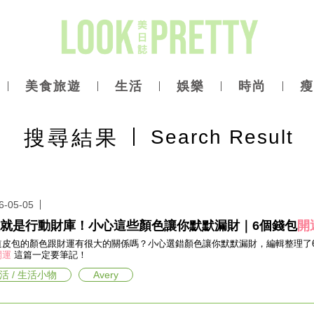
美食旅遊
生活
娛樂
時尚
瘦
搜尋
結果
Search Result
6-05-05
就是行動財庫！小心這些顏色讓你默默漏財｜6個錢包
開
道皮包的顏色跟財運有很大的關係嗎？小心選錯顏色讓你默默漏財，編輯整理了
開運
這篇一定要筆記！
活 / 生活小物
Avery