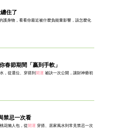
量纏住了
的護身物，看看你最近被什麼負能量影響，該怎麼化
讓你春節期間「贏到手軟」
風水，從選位、穿搭到
開運
祕訣一次公開，讓財神爺初
與禁忌一次看
招桃花懶人包，從
開運
穿搭、居家風水到常見禁忌一次