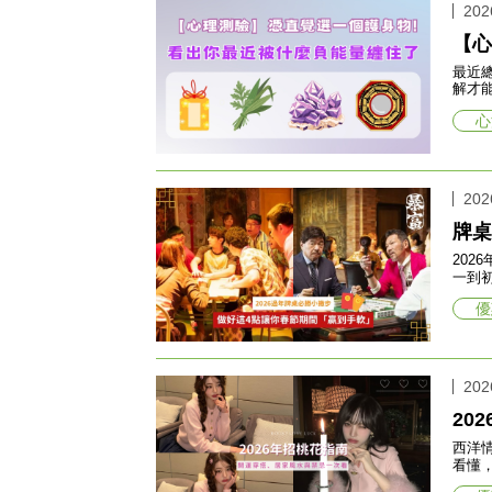
202
【心
最近
解才
心
202
牌桌
20
一到
優
202
20
西洋
看懂，