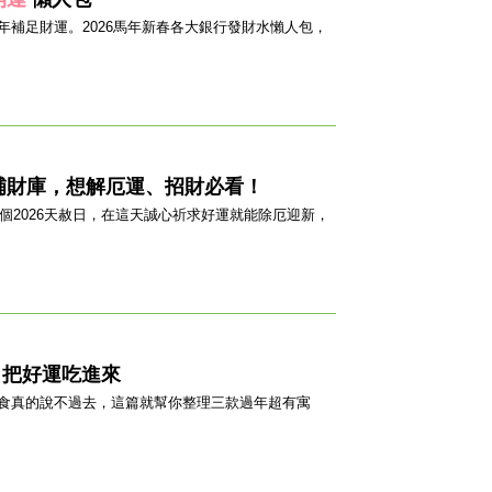
補足財運。2026馬年新春各大銀行發財水懶人包，
補財庫，想解厄運、招財必看！
個2026天赦日，在這天誠心祈求好運就能除厄迎新，
口把好運吃進來
食真的說不過去，這篇就幫你整理三款過年超有寓