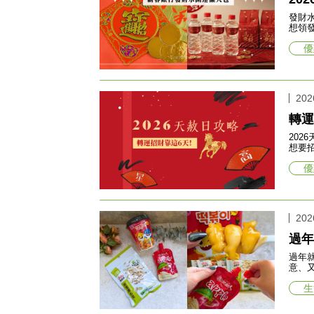
發財
想領
優
202
轉運
20
想要
優
202
過年
過年
意、
生