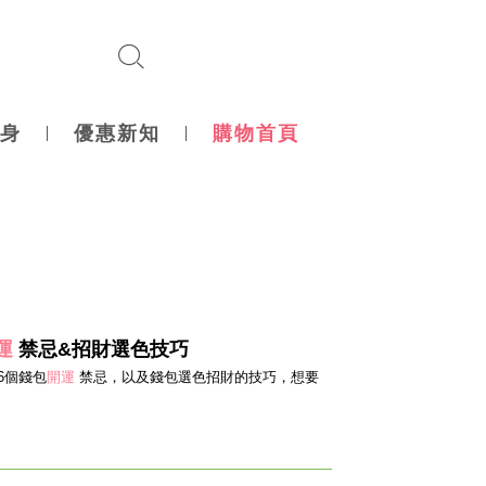
身
優惠新知
購物首頁
運
禁忌&招財選色技巧
6個錢包
開運
禁忌，以及錢包選色招財的技巧，想要