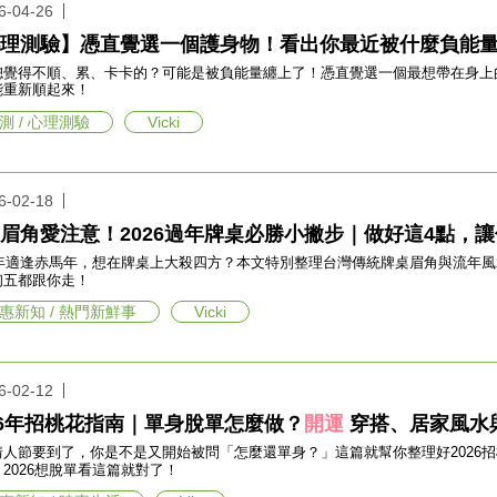
6-04-26
理測驗】憑直覺選一個護身物！看出你最近被什麼負能
總覺得不順、累、卡卡的？可能是被負能量纏上了！憑直覺選一個最想帶在身上
能重新順起來！
測 / 心理測驗
Vicki
6-02-18
眉角愛注意！2026過年牌桌必勝小撇步｜做好這4點，
26年適逢赤馬年，想在牌桌上大殺四方？本文特別整理台灣傳統牌桌眉角與流年
初五都跟你走！
惠新知 / 熱門新鮮事
Vicki
6-02-12
26年招桃花指南｜單身脫單怎麼做？
開運
穿搭、居家風水
情人節要到了，你是不是又開始被問「怎麼還單身？」這篇就幫你整理好2026
2026想脫單看這篇就對了！