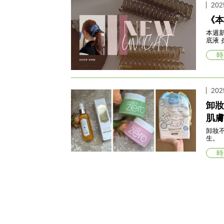
202
《本
本週新品
底液 
時
202
卸
肌膚
卸妝
生。
時