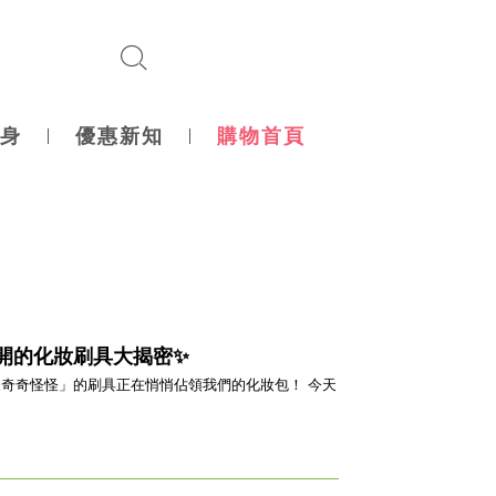
身
優惠新知
購物首頁
開的化妝刷具大揭密✨
奇怪怪」的刷具正在悄悄佔領我們的化妝包！ 今天