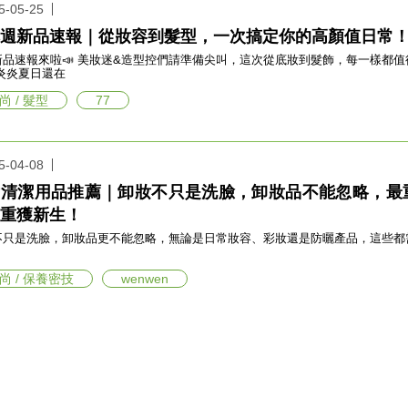
5-05-25
週新品速報｜從妝容到髮型，一次搞定你的高顏值日常
速報來啦📣 美妝迷&造型控們請準備尖叫，這次從底妝到髮飾，每一樣都值得列入清單！ 💄 韓國 Banila C
炎炎夏日還在
尚 / 髮型
77
5-04-08
妝清潔用品推薦｜卸妝不只是洗臉，卸妝品不能忽略，最
重獲新生！
不只是洗臉，卸妝品更不能忽略，無論是日常妝容、彩妝還是防曬產品，這些都
尚 / 保養密技
wenwen