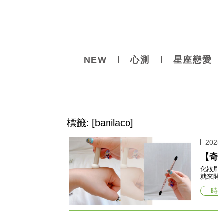
NEW
心測
星座戀愛
標籤: [banilaco]
202
【奇
化妝
就來
時