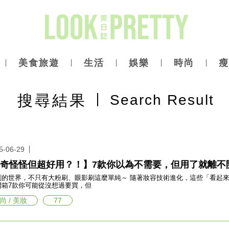
美食旅遊
生活
娛樂
時尚
瘦
搜尋
結果
Search Result
5-06-29
奇怪怪但超好用？！】7款你以為不需要，但用了就離不
刷的世界，不只有大粉刷、眼影刷這麼單純～ 隨著妝容技術進化，這些「看起來奇
開箱7款你可能從沒想過要買，但
尚 / 美妝
77