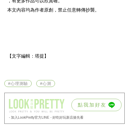
，有更多作品可以欣賞喔。
事
本文內容均為作者原創，禁止任意轉傳抄襲。
生
活
熱
門
新
鮮
事
優
惠
【文字編輯：
塔提】
懶
人
包
購
#心理測驗
#心測
物
首
頁
點我加好友
關
於
- 加入LookPretty官方LINE
- 好吃好玩新店搶先看
歡
迎