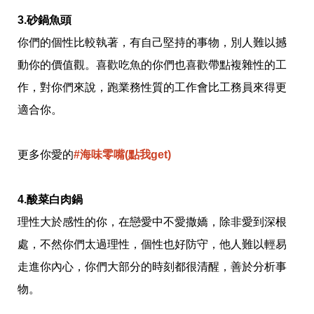
影
推
3.砂鍋魚頭
薦
你們的個性比較執著，有自己堅持的事物，別人難以撼
時
動你的價值觀。喜歡吃魚的你們也喜歡帶點複雜性的工
尚
流
作，對你們來說，跑業務性質的工作會比工務員來得更
行
適合你。
穿
搭
美
妝
更多你愛的
#海味零嘴(點我get)
髮
型
拍
4.酸菜白肉鍋
照
理性大於感性的你，在戀愛中不愛撒嬌，除非愛到深根
技
巧
處，不然你們太過理性，個性也好防守，他人難以輕易
保
養
走進你內心，你們大部分的時刻都很清醒，善於分析事
密
物。
技