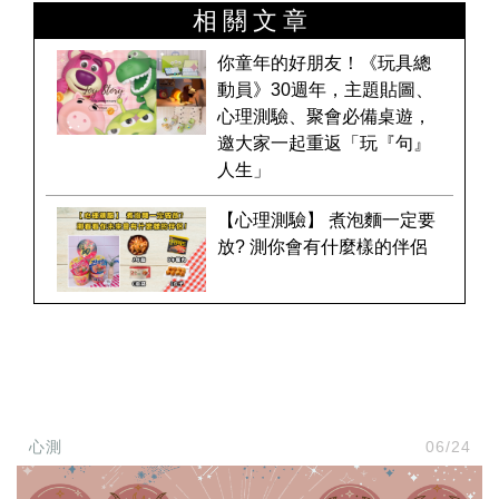
投
相關文章
稿
聲
你童年的好朋友！《玩具總
明
動員》30週年，主題貼圖、
版
權
心理測驗、聚會必備桌遊，
提
邀大家一起重返「玩『句』
報
人生」
【心理測驗】 煮泡麵一定要
放? 測你會有什麼樣的伴侶
心測
06/24