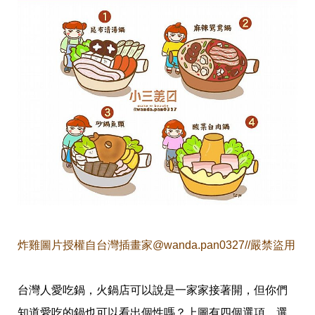
愛
戀
愛
指
南
害
羞
話
題
關
於
你
自
己
星
座
愛
情
炸雞
圖片授權自台灣插畫家@wanda.pan0327
//嚴禁盜用
美
食
旅
台灣人愛吃鍋，火鍋店可以說是一家家接著開，但你們
遊
知道愛吃的鍋也可以看出個性嗎？上圖有四個選項，選