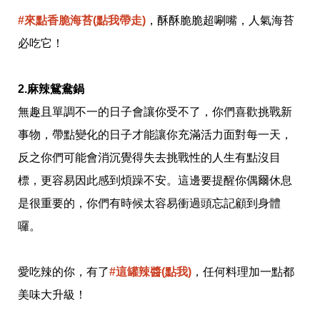
味
玩
#來點香脆海苔(點我帶走)
，酥酥脆脆超唰嘴，人氣海苔
具
必吃它！
手
機
桌
布
2.麻辣鴛鴦鍋
無趣且單調不一的日子會讓你受不了，你們喜歡挑戰新
娛
樂
事物，帶點變化的日子才能讓你充滿活力面對每一天，
明
星
反之你們可能會消沉覺得失去挑戰性的人生有點沒目
焦
標，更容易因此感到煩躁不安。這邊要提醒你偶爾休息
點
韓
是很重要的，你們有時候太容易衝過頭忘記顧到身體
流
報
囉。
到
熱
播
愛吃辣的你，有了
#這罐辣醬(點我)
，任何料理加一點都
夯
劇
美味大升級！
電