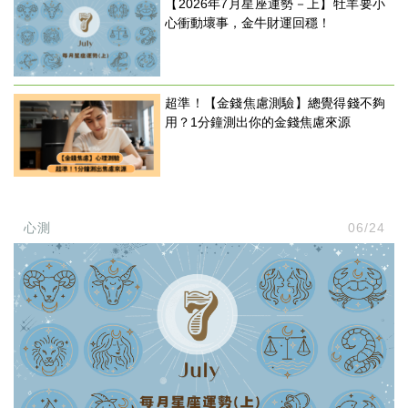
【2026年7月星座運勢－上】牡羊要小
心衝動壞事，金牛財運回穩！
超準！【金錢焦慮測驗】總覺得錢不夠
用？1分鐘測出你的金錢焦慮來源
心測
06/24