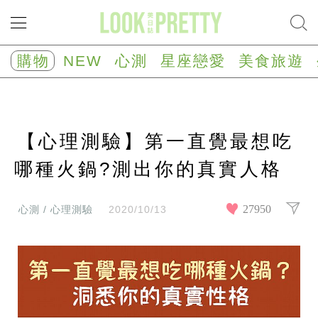
NEW
心
購物
NEW
心測
星座戀愛
美食旅遊
測
塔
羅
占
卜
【心理測驗】第一直覺最想吃
心
理
測
哪種火鍋?測出你的真實人格
驗
星
座/
27950
心測 / 心理測驗
2020/10/13
生
肖
運
勢
星
座
戀