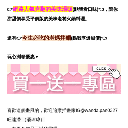
瘦
身
網路人氣夯翻的美味湯頭
👉
(點我看口味)👈，讓你
運
動
甜甜價享受平價版的美味老饕火鍋料理。
健
身
名
今生必吃的老媽拌麵
還有👉
(點我享爆甜價)👈
人
教
學
玩心測領優惠▼
瘦
身
菜
單
窈
窕
計
畫
優
喜歡這個畫風的，歡迎追蹤插畫家
IG@wanda.pan0327
惠
新
旺達潘 （潘瑋瑋）
知
時