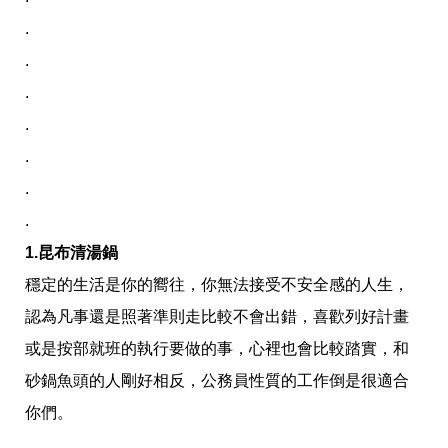
收
納
.
生
.
活
小
.
物
口
.
罩
.
推
薦
.
居
家
.
料
1.昆布清湯鍋
理
職
穩定的生活是你的嚮往，你無法接受不安全感的人生，
場
生
認為凡事還是照著準則走比較不會出錯，喜歡列好計畫
活
或是按部就班的執行要做的事，心裡也會比較踏實，和
美
食
砂鍋魚頭的人剛好相反，公務員性質的工作倒是很適合
開
箱
你們。
趣