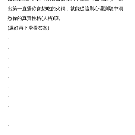
帶
你
出第一直覺你會想吃的火鍋，就能從這則心理測驗中洞
玩
悉你的真實性格(人格)囉。
帶
你
(選好再下滑看答案)
吃
帶
.
你
.
住
出
.
國
趣
.
網
.
美
打
.
卡
景
.
點
.
生
.
活
.
清
潔
.