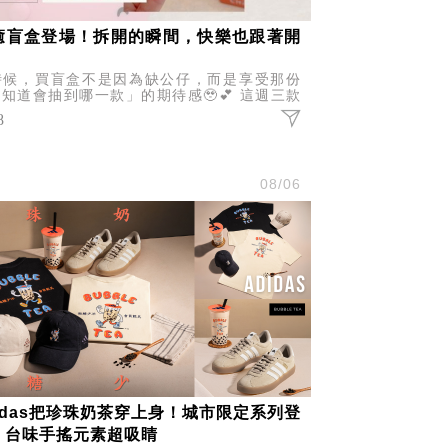
癒盲盒登場！拆開的瞬間，快樂也跟著開
時候，買盲盒不是因為缺公仔，而是享受那份
知道會抽到哪一款」的期待感🥹💕 這週三款
氣IP盲盒報到，不管你是哪一派，都有機會抽
8
你的命定收藏！
尚
08/06
didas把珍珠奶茶穿上身！城市限定系列登
，台味手搖元素超吸睛