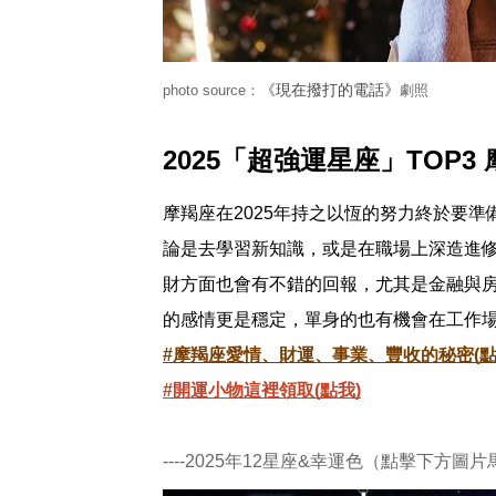
《現在撥打的電話》
photo source：
劇照
2025「超強運星座」TOP3
摩羯座在2025年持之以恆的努力終於要
論是去學習新知識，或是在職場上深造進
財方面也會有不錯的回報，尤其是金融與房
的感情更是穩定，單身的也有機會在工作
#摩羯座愛情、財運、事業、豐收的秘密(點
#開運小物這裡領取(點我)
----2025年12星座&幸運色（點擊下方圖片