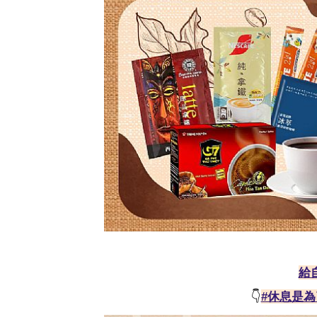
給
👇
#休息是為