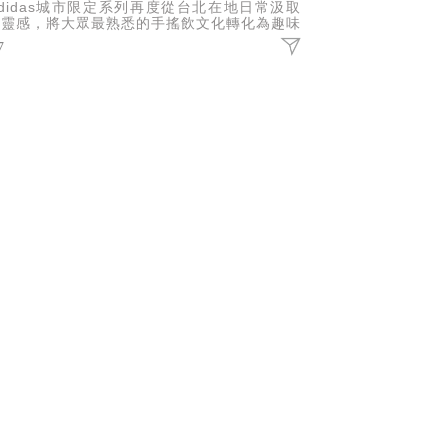
didas城市限定系列再度從台北在地日常汲取
意靈感，將大眾最熟悉的手搖飲文化轉化為趣味
計，推出涵蓋鞋款、短袖上衣與帽款的珍珠奶茶
7
題系列。