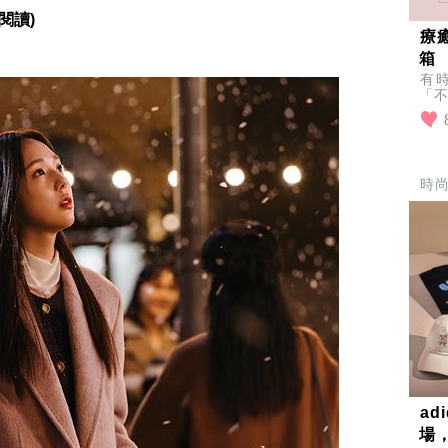
閱讀)
療
箱
有
「不
超人
到
時
a
場