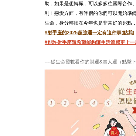
助，如果是想轉職，可以多多往國際合作
利！戀愛方面，有伴侶的你們可以開始準
生命，身分轉換在今年也是非常好的起點
#射手座的2025超強運一定有這件事(點我)
#也許射手座還希望能夠讓生活質感更上一層
----從生命靈數看你的財運&貴人運（點擊下