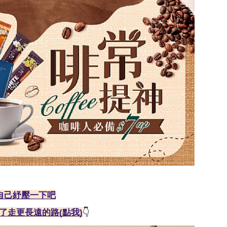
自己紓壓一下吧
了走更長遠的路(點我)
👇