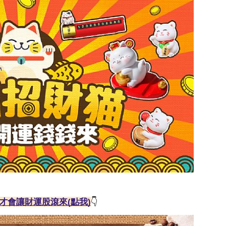
才會讓財運股滾來(點我)
👇