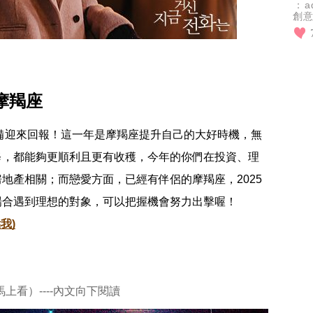
：a
創
設
主
 摩羯座
準備迎來回報！這一年是摩羯座提升自己的大好時機，無
修，都能夠更順利且更有收穫，今年的你們在投資、理
地產相關；而戀愛方面，已經有伴侶的摩羯座，2025
場合遇到理想的對象，可以把握機會努力出擊喔！
我)
馬上看）----內文向下閱讀