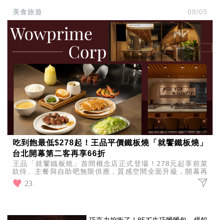
美食旅遊
08/05
吃到飽最低$278起！王品平價鐵板燒「就饗鐵板燒」
台北開幕第二客再享66折
王品「就饗鐵板燒」首間概念店正式登場！278元起享前菜
款待、主餐與自助吧無限供應，質感空間全面升級，開幕再
祭出全品項9折、第二客66折優惠。
23
巧克力控衝了！85℃生巧髒髒包、爆餡