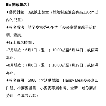
投
6日開放報名】
稿
聲
✦參與對象：3歲以上兒童（體驗制服適合身高120cm以
明
版
內的兒童）
權
✦報名辦法：請至麥當勞APP內「麥麥童樂會親子活動
提
報
網」查詢。 
✦線上報名時間：
–7月場次：6月1日（週一）10:00起至6月14日，或額滿
為止。
–8月場次：7月6日（週一）10:00起至7月19日，或額滿
為止。
✦報名費用：$988（含活動體驗、Happy Meal麥麥盒四
件組、小麥麥證書、小麥麥專屬名牌、全新「迷你麥當
勞組」全套共八款）