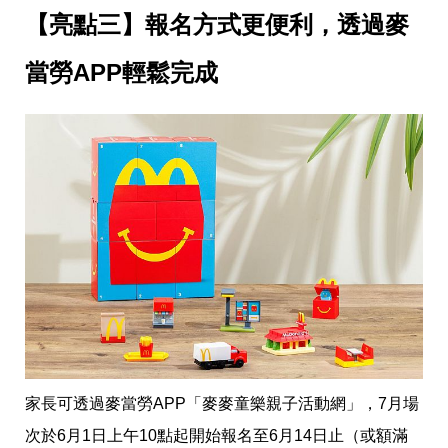
瘦
【亮點三】報名方式更便利，透過麥
身
運
動
當勞APP輕鬆完成
健
身
名
人
教
學
瘦
身
菜
單
窈
窕
計
畫
優
惠
家長可透過麥當勞APP「麥麥童樂親子活動網」，7月場
新
知
次於6月1日上午10點起開始報名至6月14日止（或額滿
時