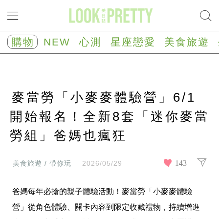
NEW
心
購物
NEW
心測
星座戀愛
美食旅遊
測
塔
羅
占
卜
麥當勞「小麥麥體驗營」6/1
心
理
測
開始報名！全新8套「迷你麥當
驗
勞組」爸媽也瘋狂
星
座/
生
肖
143
美食旅遊 / 帶你玩
2026/05/29
運
勢
爸媽每年必搶的親子體驗活動！麥當勞「小麥麥體驗
星
座
營」從角色體驗、關卡內容到限定收藏禮物，持續增進
戀