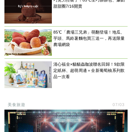
甜甜圈7/16開賣
85℃「農場三兄弟」萌翻登場！地瓜、
芋頭、馬鈴薯麵包買三送一，再送限量
農場網袋
清心福全×貓貓蟲咖波聯名回歸！9款限
定紙杯、超萌周邊＋全新葡萄柚系列飲
品一次看
美食旅遊
07/03