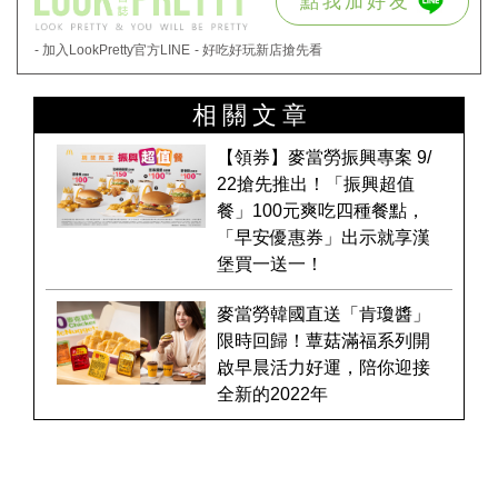
點我加好友
- 加入LookPretty官方LINE
- 好吃好玩新店搶先看
相關文章
【領券】麥當勞振興專案 9/
22搶先推出！「振興超值
餐」100元爽吃四種餐點，
「早安優惠券」出示就享漢
堡買一送一！
麥當勞韓國直送「肯瓊醬」
限時回歸！蕈菇滿福系列開
啟早晨活力好運，陪你迎接
全新的2022年