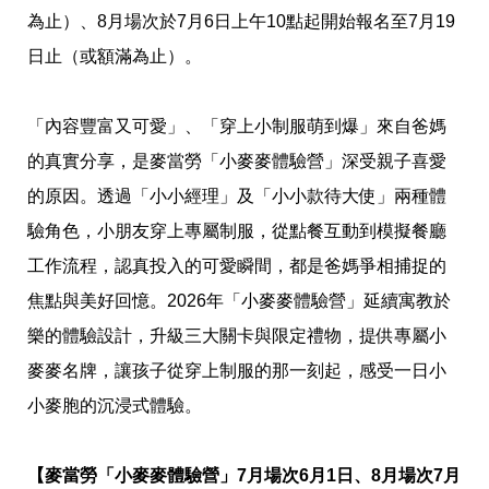
事
為止）、8月場次於7月6日上午10點起開始報名至7月19
生
日止（或額滿為止）。
活
熱
門
新
「內容豐富又可愛」、「穿上小制服萌到爆」來自爸媽
鮮
的真實分享，是麥當勞「小麥麥體驗營」深受親子喜愛
事
優
的原因。透過「小小經理」及「小小款待大使」兩種體
惠
懶
驗角色，小朋友穿上專屬制服，從點餐互動到模擬餐廳
人
工作流程，認真投入的可愛瞬間，都是爸媽爭相捕捉的
包
焦點與美好回憶。2026年「小麥麥體驗營」延續寓教於
購
物
樂的體驗設計，升級三大關卡與限定禮物，提供專屬小
首
頁
麥麥名牌，讓孩子從穿上制服的那一刻起，感受一日小
小麥胞的沉浸式體驗。
關
於
歡
迎
【麥當勞「小麥麥體驗營」7月場次6月1日、8月場次7月