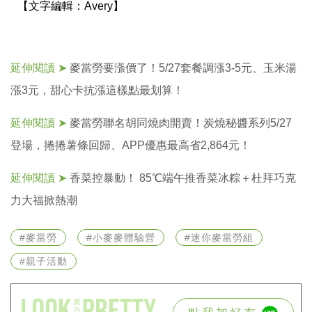
【文字編輯：
Avery】
延伸閱讀 ➤
麥當勞要漲價了！5/27套餐調漲3-5元、玉米湯
漲3元，甜心卡抗漲這樣點最划算！
延伸閱讀 ➤
麥當勞聯名胡同燒肉開賣！炭燒秘醬系列5/27
登場，捲捲薯條回歸、APP優惠最高省2,864元！
延伸閱讀 ➤
香菜控暴動！ 85℃端午推香菜冰粽＋杜拜巧克
力大福掀熱潮
#麥當勞
#小麥麥體驗營
#迷你麥當勞組
#親子活動