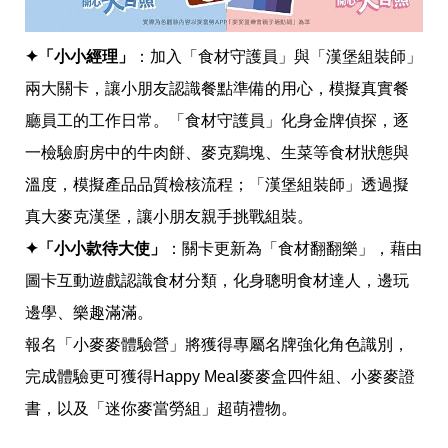
影
推
薦
✦「小小經理」
：加入「食材守護員」與「漢堡組裝師」
時
兩大關卡，讓小朋友認識餐點準備的用心，模擬真實餐
尚
廳員工的工作日常。「食材守護員」化身金牌偵探，逐
流
行
一檢驗廚房中的牛肉餅、麥克鷄塊、生菜等食材狀態與
穿
搭
溫度，模擬產品品質檢核流程；「漢堡組裝師」透過擬
美
真大麥克漢堡，讓小朋友親手挑戰組裝。
妝
髮
✦「小小款待大使」
：關卡更新為「食材翻翻樂」，藉由
型
拍
圖卡互動遊戲認識食材分類，化身聰明食材達人，邊玩
照
邊學、樂趣滿滿。
技
巧
報名「小麥麥體驗營」將獲得專屬名牌強化角色識別，
保
養
完成體驗更可獲得Happy Meal麥麥盒四件組、小麥麥證
密
書，以及「迷你麥當勞組」超萌禮物。
技