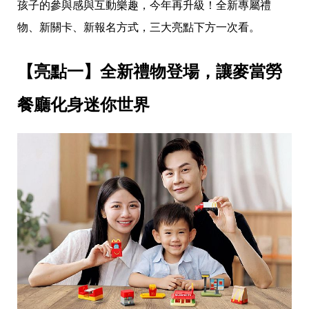
愛
孩子的參與感與互動樂趣，今年再升級！全新專屬禮
戀
物、新關卡、新報名方式，三大亮點下方一次看。
愛
指
南
【亮點一】全新禮物登場，讓麥當勞
害
羞
話
餐廳化身迷你世界
題
關
於
你
自
己
星
座
愛
情
美
食
旅
遊