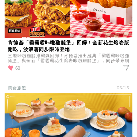
肯德基「霸霸霸咔啦雞腿堡」回歸！全新花生熔岩版
開吃，波浪薯同步限時登場
三層咔啦雞腿排霸氣回歸！肯德基推出經典「霸霸霸咔啦雞
腿堡」與全新「霸霸霸花生熔岩咔啦雞腿堡」，同步帶來網
友敲碗回歸的勁脆波浪薯，7/28起限時開賣。
60
美食旅遊
06/15