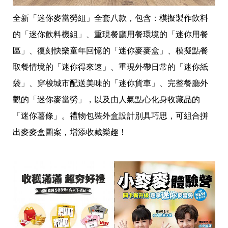
帶
你
全新「迷你麥當勞組」全套八款，包含：模擬製作飲料
玩
帶
的「迷你飲料機組」、重現餐廳用餐環境的「迷你用餐
你
區」、復刻快樂童年回憶的「迷你麥麥盒」、模擬點餐
吃
帶
取餐情境的「迷你得來速」、重現外帶日常的「迷你紙
你
住
袋」、穿梭城市配送美味的「迷你貨車」、完整餐廳外
出
觀的「迷你麥當勞」，以及由人氣點心化身收藏品的
國
趣
「迷你薯條」。禮物包裝外盒設計別具巧思，可組合拼
網
美
出麥麥盒圖案，增添收藏樂趣！
打
卡
景
點
生
活
清
潔