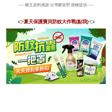
-----圖文資料感謝 台灣麥當勞 授權提供-----
👉
夏天保護寶貝防蚊大作戰(點我)
👈