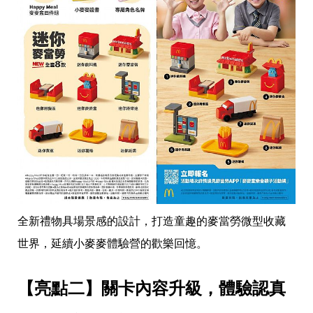
收
納
生
活
小
物
口
罩
推
薦
居
家
料
理
職
場
生
全新禮物具場景感的設計，打造童趣的麥當勞微型收藏
活
世界，延續小麥麥體驗營的歡樂回憶。
美
食
開
【亮點二】關卡內容升級，體驗認真
箱
趣