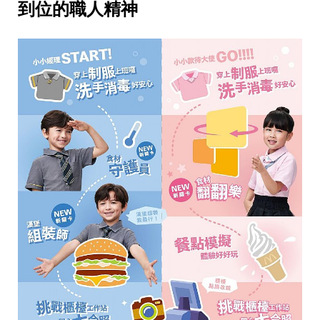
味
到位的職人精神
玩
具
手
機
桌
布
娛
樂
明
星
焦
點
韓
流
報
到
熱
播
夯
劇
電