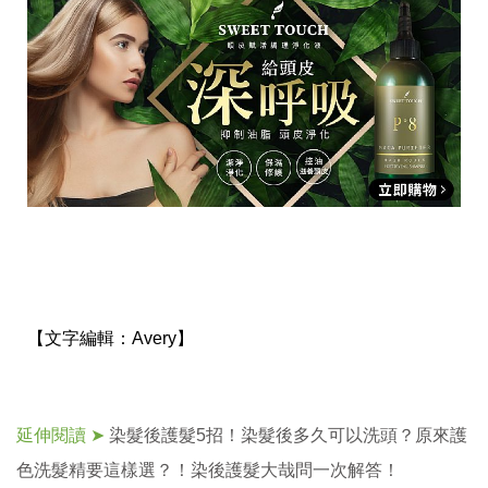
【文字編輯：
Avery】
延伸閱讀 ➤
染髮後護髮5招！染髮後多久可以洗頭？原來護
色洗髮精要這樣選？！染後護髮大哉問一次解答！