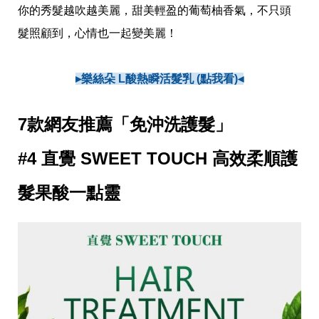
你的秀髮越吹越美麗，甜美輕盈的葡萄柚香氣，不只頭
髮照顧到，心情也一起變美麗！
▸樂絲朵 L酸熱瞬活髮乳 (點我看)◂
7款網友推薦「免沖洗護髮」
#4 直覺 SWEET TOUCH 高效柔順護
髮果酸一點靈