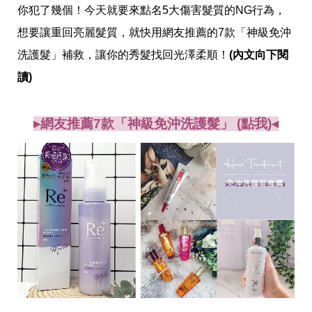
愛
你犯了幾個！今天就要來點名5大傷害髮質的NG行為，
戀
想要讓重回亮麗髮質，就快用網友推薦的7款「神級免沖
愛
指
洗護髮」補救，讓你的秀髮找回光澤柔順！
(內文向下閱
南
害
讀)
羞
話
題
▸網友推薦7款「神級免沖洗護髮」 (點我)◂
關
於
你
自
己
星
座
愛
情
美
食
旅
遊