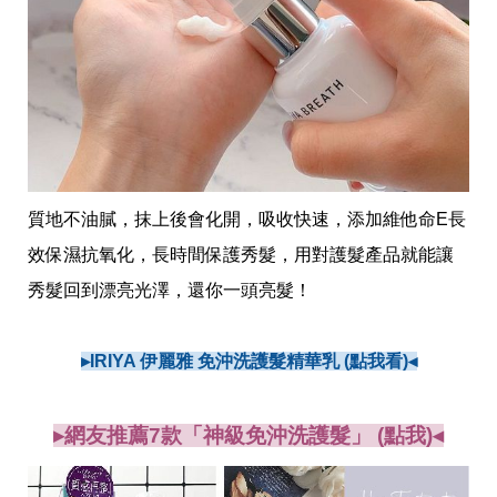
質地不油膩，抹上後會化開，吸收快速，添加維他命E長
效保濕抗氧化，長時間保護秀髮，用對護髮產品就能讓
秀髮回到漂亮光澤，還你一頭亮髮！
▸IRIYA 伊麗雅 免沖洗護髮精華乳 (點我看)◂
▸網友推薦7款「神級免沖洗護髮」 (點我)◂