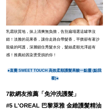
乳霜狀質地，抹上清爽無負擔，告別扁塌選這罐準沒
錯！淡雅的花果香，讓你走路自帶髮香，平價卻有著沙
龍級的呵護，深層鎖住秀髮水分，髮絲柔順光澤超有
感！推薦給因染燙受損的你！
▸直覺 SWEET TOUCH 高效柔順護髮果酸一點靈 (點我
看)◂
7款網友推薦「免沖洗護髮」
#5 L'OREAL 巴黎萊雅 金緻護髮精油