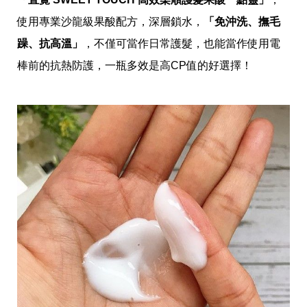
使用專業沙龍級果酸配方，深層鎖水，
「免沖洗、撫毛
躁、抗高溫」
，不僅可當作日常護髮，也能當作使用電
棒前的抗熱防護，一瓶多效是高CP值的好選擇！