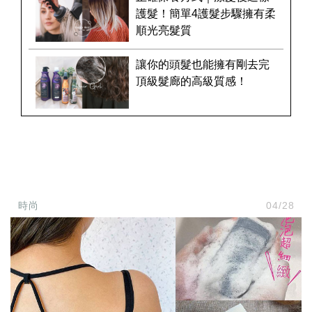
護髮！簡單4護髮步驟擁有柔
順光亮髮質
讓你的頭髮也能擁有剛去完
頂級髮廊的高級質感！
時尚
04/28