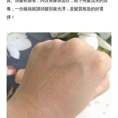
質、頭髮乾燥者，內含角膠原蛋白，給予秀髮流失的營
事
養，一分鐘就能讓頭髮回復光澤，是髮質救急的好選
生
活
擇！
熱
門
新
鮮
事
優
惠
懶
人
包
購
物
首
頁
關
於
歡
迎