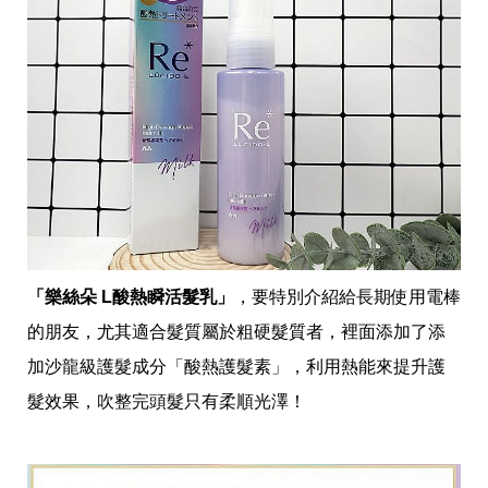
「樂絲朵 L酸熱瞬活髮乳」
，要特別介紹給長期使用電棒
的朋友，尤其適合髮質屬於粗硬髮質者，裡面添加了添
加沙龍級護髮成分「酸熱護髮素」，利用熱能來提升護
髮效果，吹整完頭髮只有柔順光澤！