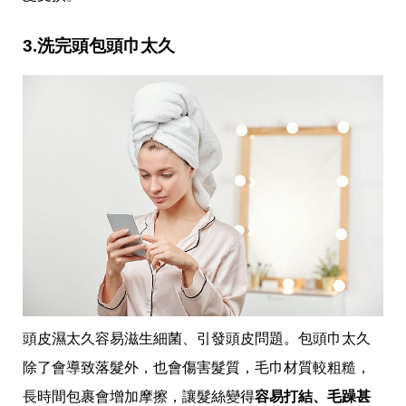
收
納
生
3.洗完頭包頭巾太久
活
小
物
口
罩
推
薦
居
家
料
理
職
場
生
活
美
頭皮濕太久容易滋生細菌、引發頭皮問題。包頭巾太久
食
開
除了會導致落髮外，也會傷害髮質，毛巾材質較粗糙，
箱
趣
長時間包裹會增加摩擦，讓髮絲變得
容易打結、毛躁甚