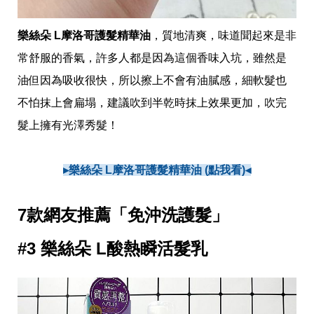
樂絲朵 L摩洛哥護髮精華油
，質地清爽，味道聞起來是非
常舒服的香氣，許多人都是因為這個香味入坑，雖然是
油但因為吸收很快，所以擦上不會有油膩感，細軟髮也
不怕抹上會扁塌，建議吹到半乾時抹上效果更加，吹完
髮上擁有光澤秀髮！
▸樂絲朵 L摩洛哥護髮精華油 (點我看)◂
7款網友推薦「免沖洗護髮」
#3 樂絲朵 L酸熱瞬活髮乳