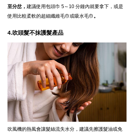
味
至分岔，
建議使用包頭巾 5～10 分鐘內就要拿下，或是
玩
具
使用比較柔軟的超細纖維毛巾或吸水毛巾
。
手
機
桌
4.吹頭髮不抹護髮產品
布
娛
樂
明
星
焦
點
韓
流
報
到
熱
播
夯
劇
吹風機的熱風會讓髮絲流失水分，建議先擦護髮油或免
電