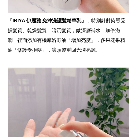
「IRIYA 伊麗雅 免沖洗護髮精華乳」
，特別針對染燙受
損髮質、乾燥髮質、暗沉髮質，做深層補水，加倍滋
潤，裡面添加有機摩洛哥油「增加亮度」，多果花果精
油「修護受損髮」，讓頭髮重回光澤亮麗。