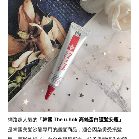
瘦
身
運
動
健
身
名
人
教
學
瘦
身
菜
單
窈
窕
計
畫
優
網路超人氣的
「韓國 The u-hok 高絲蛋白護髮安瓶」
，
惠
新
是韓國美髮沙龍專用的護髮商品，適合因染燙受損髮
知
時