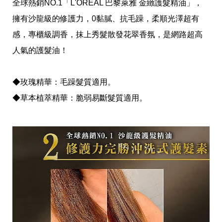
全球熱銷NO.1「L'OREAL 巴黎萊雅 金緻護髮精油」，
擁有沙龍級的修護力，0黏膩、抗毛躁，柔順光澤超有
感，專櫃級調香，抹上秀髮散發花翠香氛，是網路超高
人氣的護髮油！
◆玫瑰精華：毛躁髮質適用。
◆草本植萃精華：脆弱易斷髮質適用。