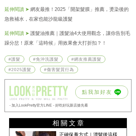
延伸閱讀 ➤
網友最推！2025「開架髮膜」推薦，燙染後的
急救補水，在家也能沙龍級護髮
延伸閱讀 ➤
護髮油推薦｜護髮油4大使用觀念，讓你告別毛
躁分岔！原來「這時候」用效果會大打折扣？！
#護髮
#免沖洗護髮
#網友推薦護髮
#2025護髮
#傷害髮質行為
點我加好友
- 加入LookPretty官方LINE
- 好吃好玩新店搶先看
相關文章
正確保養方式｜漂髮後這樣