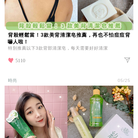
背殺輕鬆當！3款美背清潔皂推薦，再也不怕痘痘背
嚇人啦！
特別推薦以下3款背部清潔皂，每天需要好好清潔
5110
時尚
05/25