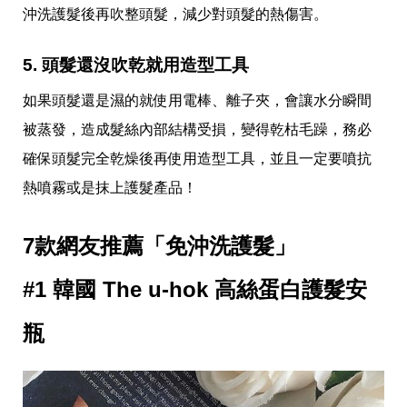
影
沖洗護髮後再吹整頭髮，減少對頭髮的熱傷害。
推
薦
5. 頭髮還沒吹乾就用造型工具
時
尚
如果頭髮還是濕的就使用電棒、離子夾，會讓水分瞬間
流
行
被蒸發，造成髮絲內部結構受損，變得乾枯毛躁，務必
穿
確保頭髮完全乾燥後再使用造型工具，並且一定要噴抗
搭
美
熱噴霧或是抹上護髮產品！
妝
髮
型
7款網友推薦「免沖洗護髮」
拍
照
#1 韓國 The u-hok 高絲蛋白護髮安
技
巧
保
瓶
養
密
技