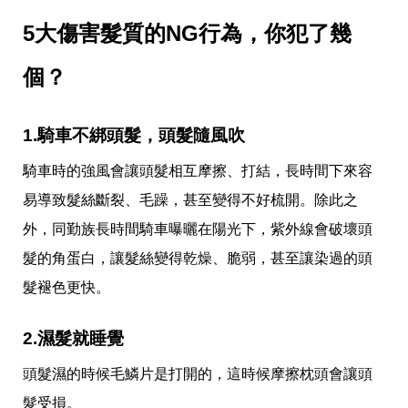
帶
你
5大傷害髮質的NG行為，你犯了幾
玩
帶
個？
你
吃
帶
你
1.騎車不綁頭髮，頭髮隨風吹
住
出
騎車時的強風會讓頭髮相互摩擦、打結，長時間下來容
國
趣
易導致髮絲斷裂、毛躁，甚至變得不好梳開。除此之
網
外，同勤族長時間騎車曝曬在陽光下，紫外線會破壞頭
美
打
髮的角蛋白，讓髮絲變得乾燥、脆弱，甚至讓染過的頭
卡
景
髮褪色更快。
點
2.濕髮就睡覺
生
活
頭髮濕的時候毛鱗片是打開的，這時候摩擦枕頭會讓頭
清
潔
髮受損。