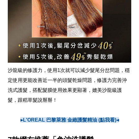
沙龍級的修護力，使用1次就可以減少髮尾分岔問題，穩
定使用更能改善近一半的頭髮乾燥問題，修護力完善沖
洗式護髮，搭配髮膜使用效果更顯著，媲美沙龍級護
髮，跟稻草髮說掰掰！
▸L'OREAL 巴黎萊雅 金緻護髮精油 (點我看)◂