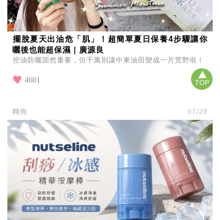
擺脫夏天出油危「肌」！超簡單夏日保養4步驟讓你
曬後也能超保濕｜廣源良
控油防曬固然重要，但千萬別讓中東油田變成一片荒野啦！
4601
TOP
時尚
07/28