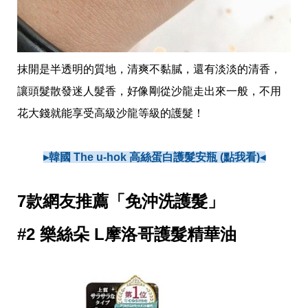
投
稿
聲
明
版
抹開是半透明的質地，清爽不黏膩，還有淡淡的清香，
權
提
讓頭髮散發迷人髮香，好像剛從沙龍走出來一般，不用
報
花大錢就能享受高級沙龍等級的護髮！
▸韓國 The u-hok 高絲蛋白護髮安瓶 (點我看)◂
7款網友推薦「免沖洗護髮」
#2 樂絲朵 L摩洛哥護髮精華油