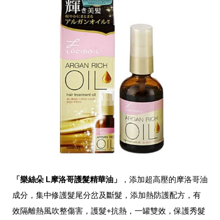
「樂絲朵 L摩洛哥護髮精華油」
，
添加超高壓的摩洛哥油
成分，集中修護髮尾分岔及斷髮，添加熱防護配方，有
效隔離熱風吹整傷害，護髮+抗熱，一罐雙效，保護秀髮