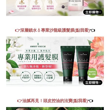
👉深層鎖水💧專業沙龍級護髮膜(點我看)
👈
👉油膩再見！頭皮控油的法寶(點我看)
👈