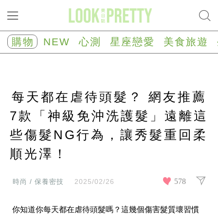
NEW
心
購物
NEW
心測
星座戀愛
美食旅遊
測
塔
羅
占
卜
每天都在虐待頭髮？ 網友推薦
心
理
測
7款「神級免沖洗護髮」遠離這
驗
些傷髮NG行為，讓秀髮重回柔
星
座/
生
順光澤！
肖
運
勢
578
時尚 / 保養密技
2025/02/26
星
座
你知道你每天都在虐待頭髮嗎？這幾個傷害髮質壞習慣
戀