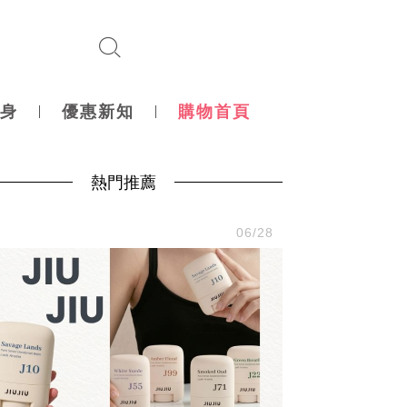
身
優惠新知
購物首頁
熱門推薦
尚
06/28