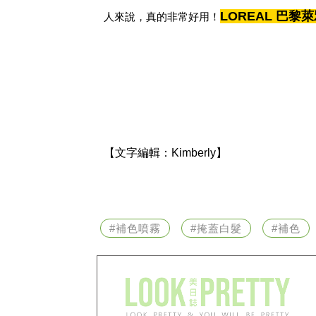
LOREAL 巴
人來說，真的非常好用！
【文字編輯：
Kimberly】
#補色噴霧
#掩蓋白髮
#補色