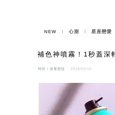
NEW
心測
星座戀愛
補色神噴霧！1秒蓋深
時尚 / 保養密技
2018/03/10