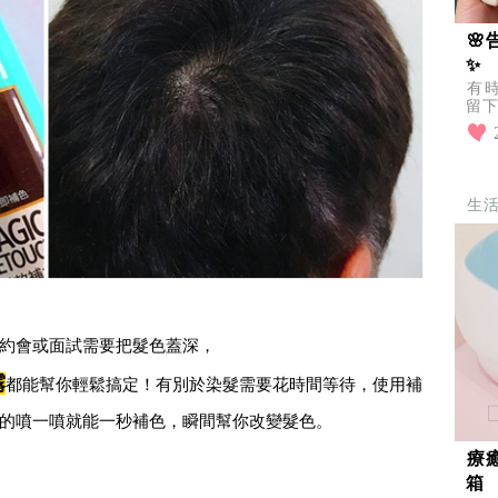

✨
有
留下
後
其
生
約會或面試需要把髮色蓋深，
霧
都能幫你輕鬆搞定！有別於染髮需要花時間等待，使用補
的噴一噴就能一秒補色，瞬間幫你改變髮色。
療
箱