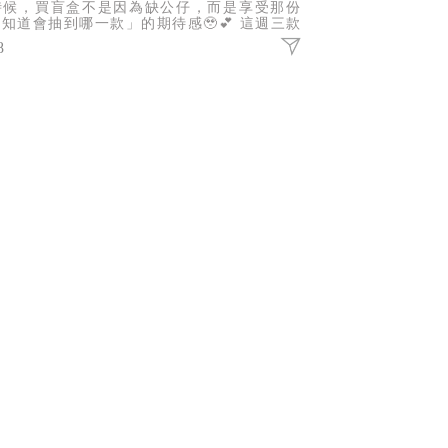
時候，買盲盒不是因為缺公仔，而是享受那份
知道會抽到哪一款」的期待感🥹💕 這週三款
氣IP盲盒報到，不管你是哪一派，都有機會抽
8
你的命定收藏！