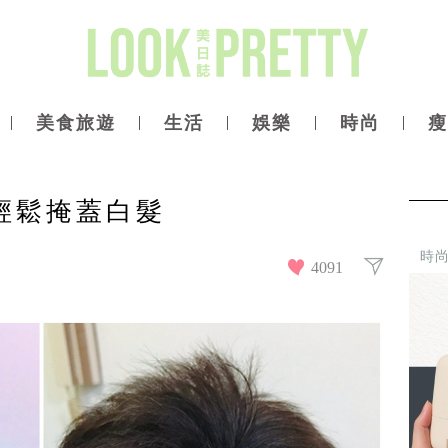
美食旅遊
生活
娛樂
時尚
瘦
輕鬆掩蓋白髮
時
4091