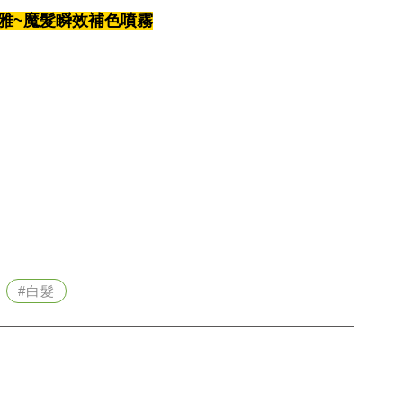
黎萊雅~魔髮瞬效補色噴霧
#白髮