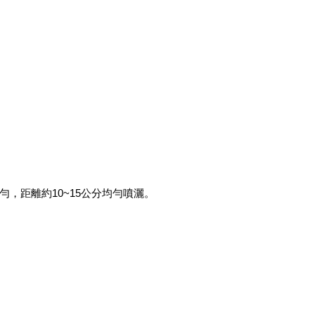
，距離約10~15公分均勻噴灑。