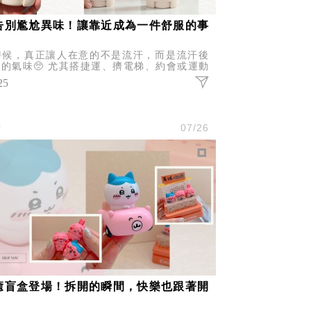
告別尷尬異味！讓靠近成為一件舒服的事
時候，真正讓人在意的不是流汗，而是流汗後
的氣味🥺 尤其搭捷運、擠電梯、約會或運動
，總會忍不住擔心：「我身上會不會有味道？」
25
實，維持清新香氣不一定
活
07/26
癒盲盒登場！拆開的瞬間，快樂也跟著開