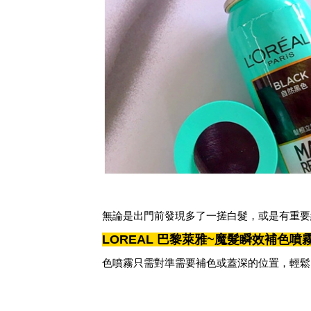
無論是出門前發現多了一搓白髮，或是有重要
LOREAL 巴黎萊雅~魔髮瞬效補色噴
色噴霧只需對準需要補色或蓋深的位置，輕鬆