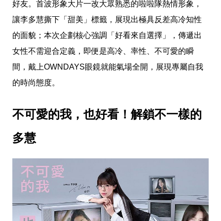
愛
好友。首波形象大片一改大眾熟悉的啦啦隊熱情形象，
戀
讓李多慧撕下「甜美」標籤，展現出極具反差高冷知性
愛
指
的面貌；本次企劃核心強調「好看來自選擇」，傳遞出
南
女性不需迎合定義，即便是高冷、率性、不可愛的瞬
害
羞
間，戴上OWNDAYS眼鏡就能氣場全開，展現專屬自我
話
題
的時尚態度。
關
於
你
不可愛的我，也好看！解鎖不一樣的
自
己
多慧
星
座
愛
情
美
食
旅
遊