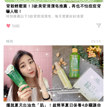
背殺輕鬆當！3款美背清潔皂推薦，再也不怕痘痘背
嚇人啦！
特別推薦以下3款背部清潔皂，每天需要好好清潔
5102
時尚
05/25
擺脫夏天出油危「肌」！超簡單夏日保養4步驟讓你