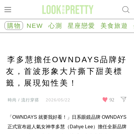
NEW
心
購物
NEW
心測
星座戀愛
美食旅遊
測
塔
羅
占
卜
李多慧擔任OWNDAYS品牌好
心
理
測
友，首波形象大片撕下甜美標
驗
籤，展現知性美！
星
座/
生
肖
92
時尚 / 流行穿搭
2026/05/22
運
勢
「OWNDAYS 就要我好看！」日系眼鏡品牌 OWNDAYS 
星
座
正式宣布超人氣女神李多慧（Dahye Lee）擔任全新品牌
戀