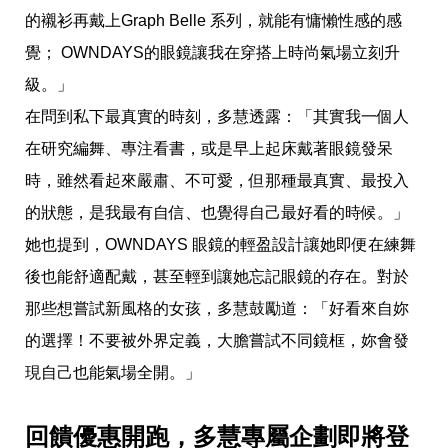
瘦
身
的襯衫再戴上Graph Belle 系列，就能有慵懶性感的感
運
覺； OWNDAYS的眼鏡讓我在穿搭上時尚氣場立刻升
動
健
級。」
身
在問到私下最真實的時刻，多慧透露：「其實我一個人
名
人
在研究編舞、專注看書，或是早上起床戴著眼鏡發呆
教
學
時，雖然看起來嚴肅、不可愛，但那種最真實、最投入
瘦
的狀態，是我最有自信、也覺得自己最好看的時候。」
身
菜
她也提到，OWNDAYS 眼鏡的輕盈設計讓她即便在練舞
單
後也能舒適配戴，甚至輕到讓她忘記眼鏡的存在。對於
窈
窕
那些想嘗試新風格的女孩，多慧鼓勵道：「好看來自妳
計
畫
的選擇！不要被外界定義，大膽嘗試不同鏡框，妳會發
現自己也能氣場全開。」
優
惠
新
知
回饋優惠開跑，多慧專屬企劃即將登
時