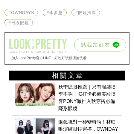
#OWNDAYS
#李多慧
#眼鏡推薦
#日系眼鏡
點我加好友
- 加入LookPretty官方LINE
- 好吃好玩新店搶先看
相關文章
秋季隱眼推薦｜只有服裝換
季不夠！IG打卡必備美妝博
客PONY激推入秋穿搭必備
隱形眼鏡
眼鏡挑對一秒變時尚！林映
唯演繹眼鏡穿搭，OWNDAY