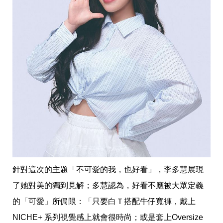
影
推
薦
時
尚
流
行
穿
搭
美
妝
髮
型
拍
照
技
巧
針對這次的主題「不可愛的我，也好看」，李多慧展現
保
了她對美的獨到見解；多慧認為，好看不應被大眾定義
養
密
的「可愛」所侷限：「只要白Ｔ搭配牛仔寬褲，戴上
技
NICHE+ 系列視覺感上就會很時尚；或是套上Oversize