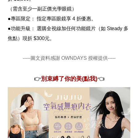
（需含至少一副正價光學眼鏡）
●專區限定： 指定專區眼鏡享 4 折優惠。
●功能升級： 選購全視線加任何功能鏡片（如 Steady 多
焦點）現折 $300元。
-----圖文資料感謝 OWNDAYS 授權提供-----
👉
別束縛了你的美(點我)
👈