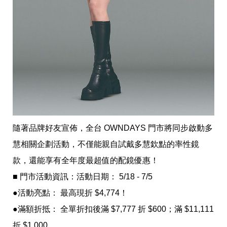
投
稿
聲
明
版
權
提
報
隨著品牌好友宣佈，全台 OWNDAYS 門市將同步啟動多
慧相關企劃活動，不僅能親自試戴多慧欽點的率性鏡
款，還能享有全年度最超值的配鏡優惠！
■ 門市活動資訊：活動日期： 5/18 - 7/5 
●活動亮點： 最高現折 $4,774！
●滿額折抵： 全單折扣後滿 $7,777 折 $600；滿 $11,111 
折 $1,000。