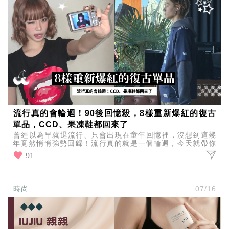
流行真的會輪迴！90後回憶殺，8樣重新爆紅的復古
單品，CCD、果凍鞋都回來了
曾經以為早就退流行、只會出現在童年回憶裡，沒想到這幾
年竟然悄悄強勢回歸！流行真的就是一個輪迴，今天就帶你
一起看看，哪些曾經風靡一時的神物，如今又重新爆紅！
91
時尚
07/16