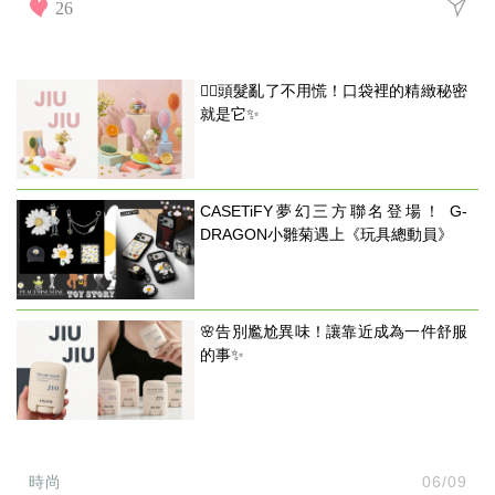
26
💇‍♀️頭髮亂了不用慌！口袋裡的精緻秘密
就是它✨
CASETiFY夢幻三方聯名登場！ G-
DRAGON小雛菊遇上《玩具總動員》
🌸告別尷尬異味！讓靠近成為一件舒服
的事✨
時尚
06/09