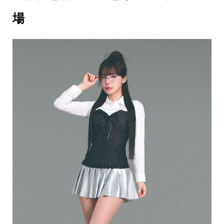
事
場
生
活
熱
門
新
鮮
事
優
惠
懶
人
包
購
物
首
頁
關
於
歡
迎