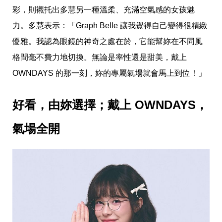
味
彩，則襯托出多慧另一種溫柔、充滿空氣感的女孩魅
玩
具
力。多慧表示：「Graph Belle 讓我覺得自己變得很精緻
手
機
優雅。我認為眼鏡的神奇之處在於，它能幫妳在不同風
桌
格間毫不費力地切換。無論是率性還是甜美，戴上 
布
OWNDAYS 的那一刻，妳的專屬氣場就會馬上到位！」
娛
樂
明
好看，由妳選擇；戴上 OWNDAYS，
星
焦
氣場全開
點
韓
流
報
到
熱
播
夯
劇
電