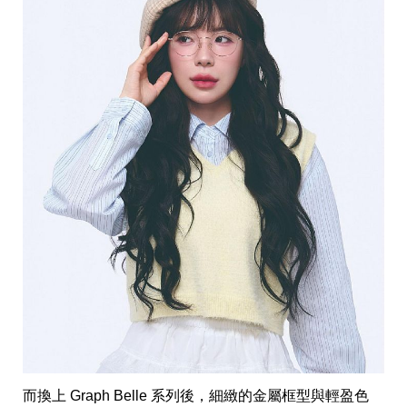
收
納
生
活
小
物
口
罩
推
薦
居
家
料
理
職
場
生
活
美
食
開
箱
趣
而換上 Graph Belle 系列後，細緻的金屬框型與輕盈色