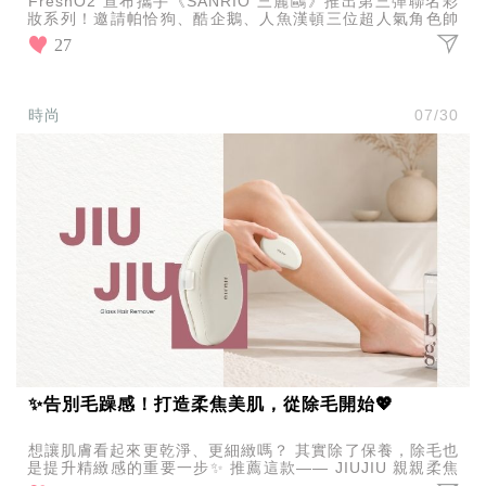
FreshO2 宣布攜手《SANRIO 三麗鷗》推出第三彈聯名彩
妝系列！邀請帕恰狗、酷企鵝、人魚漢頓三位超人氣角色帥
氣領軍，美樂蒂與雙星仙子也甜美加入盛夏派對。
27
時尚
07/30
✨告別毛躁感！打造柔焦美肌，從除毛開始💖
想讓肌膚看起來更乾淨、更細緻嗎？ 其實除了保養，除毛也
是提升精緻感的重要一步✨ 推薦這款—— JIUJIU 親親柔焦
淨膚除毛器 不只是除毛，更是讓肌膚看起來