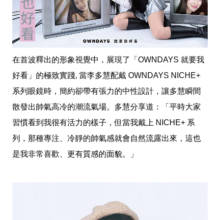
帶
你
玩
帶
你
吃
帶
在首波釋出的形象視覺中，展現了「OWNDAYS 就要我
你
好看」的極致實踐, 當李多慧配戴 OWNDAYS NICHE+ 
住
出
系列眼鏡時，簡約卻帶有張力的中性設計，讓多慧瞬間
國
趣
散發出帥氣高冷的潮流氣場。多慧分享道：「平時大家
網
習慣看到我很有活力的樣子，但當我戴上 NICHE+ 系
美
打
列，那種專注、冷靜的帥氣感就會自然流露出來，這也
卡
是我非常喜歡、更有質感的面貌。」
景
點
生
活
清
潔