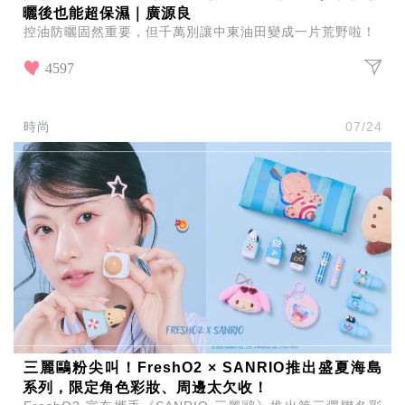
曬後也能超保濕｜廣源良
控油防曬固然重要，但千萬別讓中東油田變成一片荒野啦！
4597
時尚
07/24
三麗鷗粉尖叫！FreshO2 × SANRIO推出盛夏海島
系列，限定角色彩妝、周邊太欠收！