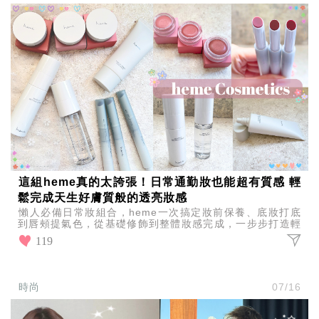
這組heme真的太誇張！日常通勤妝也能超有質感 輕
鬆完成天生好膚質般的透亮妝感
懶人必備日常妝組合，heme一次搞定妝前保養、底妝打底
到唇頰提氣色，從基礎修飾到整體妝感完成，一步步打造輕
透水光妝容，讓素顏也能自然擁有好氣色與精緻感。
119
時尚
07/16