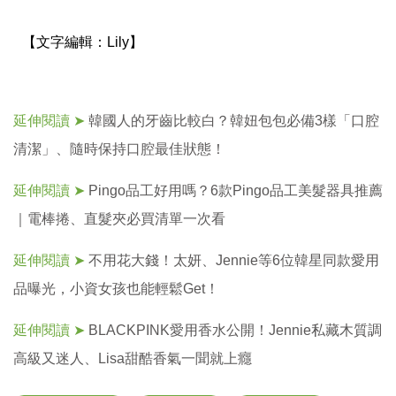
【文字編輯：
Lily】
延伸閱讀 ➤
韓國人的牙齒比較白？韓妞包包必備3樣「口腔
清潔」、隨時保持口腔最佳狀態！
延伸閱讀 ➤
Pingo品工好用嗎？6款Pingo品工美髮器具推薦
｜電棒捲、直髮夾必買清單一次看
延伸閱讀 ➤
不用花大錢！太妍、Jennie等6位韓星同款愛用
品曝光，小資女孩也能輕鬆Get！
延伸閱讀 ➤
BLACKPINK愛用香水公開！Jennie私藏木質調
高級又迷人、Lisa甜酷香氣一聞就上癮