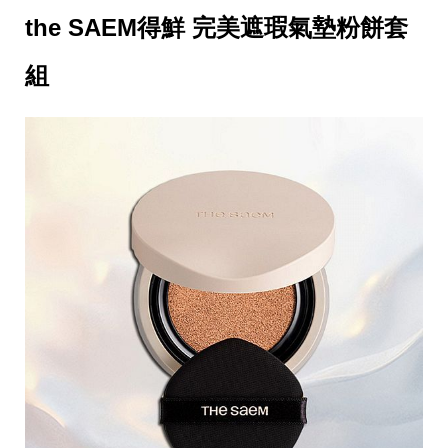
the SAEM得鮮 完美遮瑕氣墊粉餅套
組