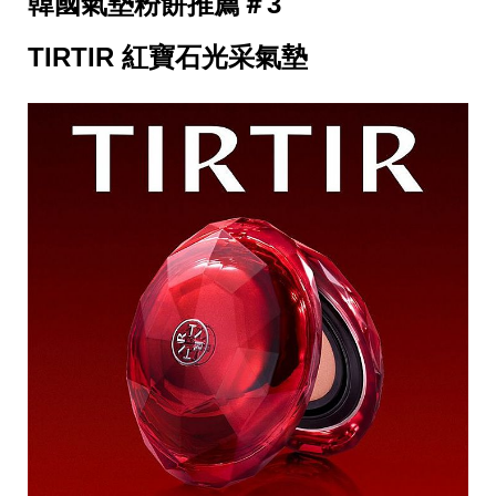
韓國氣墊粉餅推薦＃3
影
推
薦
TIRTIR 紅寶石光采氣墊
時
尚
流
行
穿
搭
美
妝
髮
型
拍
照
技
巧
保
養
密
技