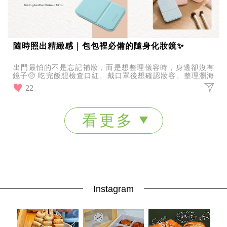
隨時照出精緻感｜包包裡必備的隨身化妝鏡✨
出門最怕的不是忘記補妝，而是想整理儀容時，身邊卻沒有
鏡子🥺 吃完飯想檢查口紅、戴口罩後想確認妝容、整理瀏海
或補擦防曬，有一面隨身鏡真的方便很多！ JIUJ
22
看更多
Instagram