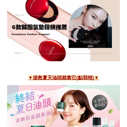
▼拯救夏天油頭就靠它(點我領)▼