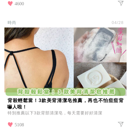
4600
時尚
04/28
背殺輕鬆當！3款美背清潔皂推薦，再也不怕痘痘背
嚇人啦！
特別推薦以下3款背部清潔皂，每天需要好好清潔
5108