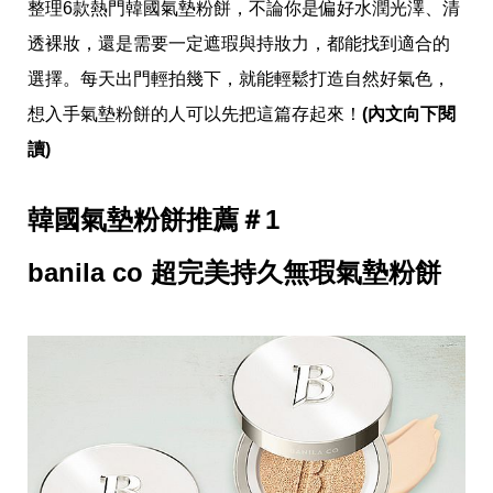
愛
整理6款熱門韓國氣墊粉餅，不論你是偏好水潤光澤、清
戀
透裸妝，還是需要一定遮瑕與持妝力，都能找到適合的
愛
指
選擇。每天出門輕拍幾下，就能輕鬆打造自然好氣色，
南
想入手氣墊粉餅的人可以先把這篇存起來！
(內文向下閱
害
羞
讀)
話
題
關
韓國氣墊粉餅推薦＃1
於
你
自
banila co 超完美持久無瑕氣墊粉餅
己
星
座
愛
情
美
食
旅
遊