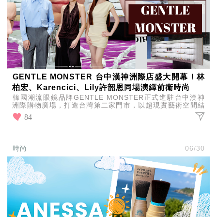
GENTLE MONSTER 台中漢神洲際店盛大開幕！林
柏宏、Karencici、Lily許韶恩同場演繹前衛時尚
韓國潮流眼鏡品牌GENTLE MONSTER正式進駐台中漢神
洲際購物廣場，打造台灣第二家門市，以超現實藝術空間結
合最新2026 Veggie系列，沉浸式時尚體驗
84
時尚
06/30