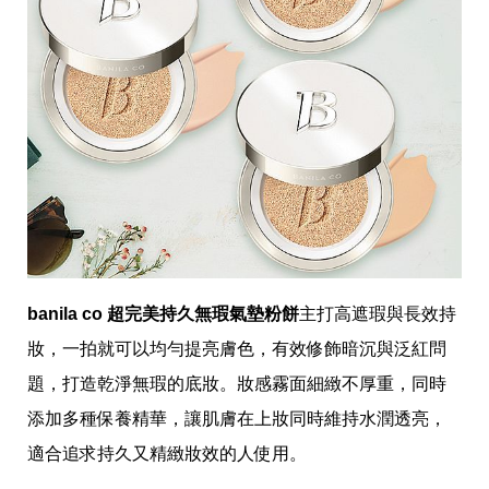
帶
你
玩
帶
你
吃
帶
你
住
出
國
趣
網
美
打
banila co 超完美持久無瑕氣墊粉餅
主打高遮瑕與長效持
卡
景
妝，一拍就可以均勻提亮膚色，有效修飾暗沉與泛紅問
點
題，打造乾淨無瑕的底妝。妝感霧面細緻不厚重，同時
生
添加多種保養精華，讓肌膚在上妝同時維持水潤透亮，
活
清
適合追求持久又精緻妝效的人使用。
潔