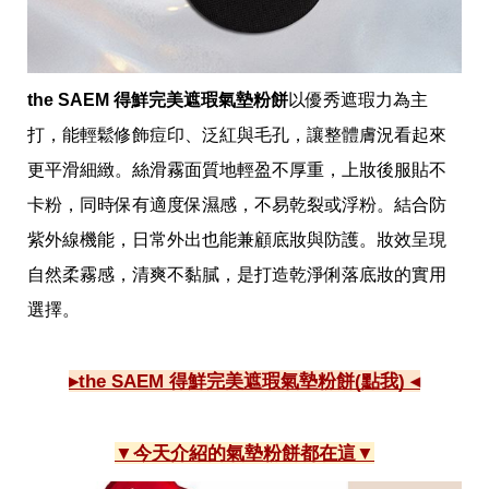
the SAEM 得鮮完美遮瑕氣墊粉餅
以優秀遮瑕力為主
打，能輕鬆修飾痘印、泛紅與毛孔，讓整體膚況看起來
更平滑細緻。絲滑霧面質地輕盈不厚重，上妝後服貼不
卡粉，同時保有適度保濕感，不易乾裂或浮粉。結合防
紫外線機能，日常外出也能兼顧底妝與防護。妝效呈現
自然柔霧感，清爽不黏膩，是打造乾淨俐落底妝的實用
選擇。
▸the SAEM 得鮮完美遮瑕氣墊粉餅(點我) ◂
▼今天介紹的氣墊粉餅都在這▼