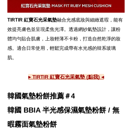
瘦
身
運
動
TIRTIR 紅寶石光采氣墊
融合光感底妝與細緻遮瑕，能有
健
效提亮膚色並呈現柔焦光澤。透過網紗氣墊設計，讓粉
身
名
體均勻貼合肌膚，上妝輕薄不卡粉，打造自然乾淨的妝
人
教
感。適合日常使用，輕鬆完成帶有水光感的韓系玻璃
學
肌。
瘦
身
菜
單
▸ TIRTIR 紅寶石光采氣墊 (點我) ◂
窈
窕
計
韓國氣墊粉餅推薦＃4
畫
韓國 BBIA 半光感保濕氣墊粉餅 / 無
優
惠
新
暇霧面氣墊粉餅
知
時