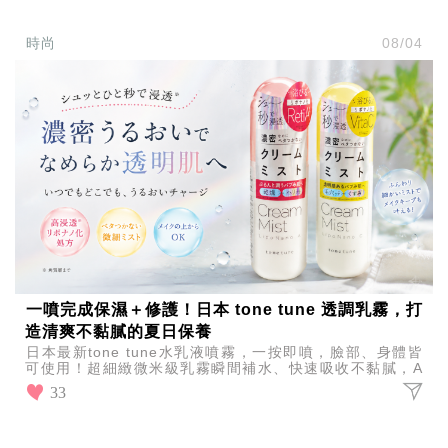
時尚
08/04
一噴完成保濕＋修護！日本 tone tune 透調乳霧，打
造清爽不黏膩的夏日保養
日本最新tone tune水乳液噴霧，一按即噴，臉部、身體皆
可使用！超細緻微米級乳霧瞬間補水、快速吸收不黏膩，A
醇潤澤修護、維C透亮淨膚，夏天保養輕鬆一瓶完成。
33