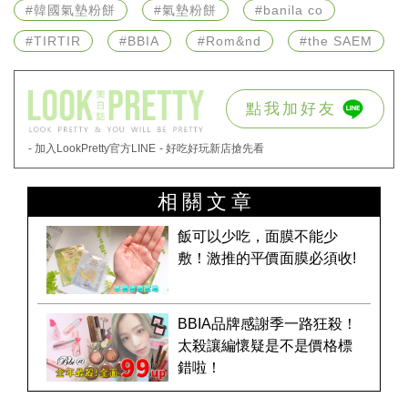
#韓國氣墊粉餅
#氣墊粉餅
#banila co
#TIRTIR
#BBIA
#Rom&nd
#the SAEM
點我加好友
- 加入LookPretty官方LINE
- 好吃好玩新店搶先看
相關文章
飯可以少吃，面膜不能少
敷！激推的平價面膜必須收!
BBIA品牌感謝季一路狂殺！
太殺讓編懷疑是不是價格標
錯啦！