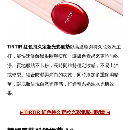
味
玩
具
手
機
桌
布
娛
TIRTIR 紅色持久定妝光彩氣墊
以高遮瑕與持久妝效為主
樂
打，能快速修飾黑眼圈與痘印，讓膚色看起來更均勻乾
明
星
淨。質地服貼不卡粉，長時間維持穩定妝感，不易出油
焦
點
或乾裂。結合防曬與亮白的功效，同時添加多重保濕精
韓
華，讓底妝呈現自然光澤感，打造韓系奶油水光肌效
流
報
果。
到
熱
播
▸ TIRTIR 紅色持久定妝光彩氣墊 (點我) ◂
夯
劇
電