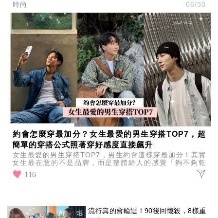
時尚
06/30
約會怎麼穿最加分？女生最愛的男生穿搭TOP7，超
簡單的穿搭公式照著穿好感度直接飆升
女生最愛的男生穿搭TOP7，男生約會這樣穿最加分！其實
女生最在意的不是品牌，而是整體給人的感覺「夠不夠乾
淨、有沒有精神」，掌握幾個簡單公式就能輕鬆穿出好感
116
度！
流行真的會輪迴！90後回憶殺，8樣重