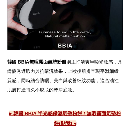
韓國 BBIA無暇霧面氣墊粉餅
則主打清爽半啞光妝感，具
備優秀遮瑕力與抗暗沉效果，上妝後肌膚呈現平滑細緻
質感，同時結合防曬、美白與改善細紋功能，適合油性
肌膚打造持久不脫妝的乾淨底妝。
▸ 韓國 BBIA 半光感保濕氣墊粉餅 / 無暇霧面氣墊粉
餅(點我) ◂