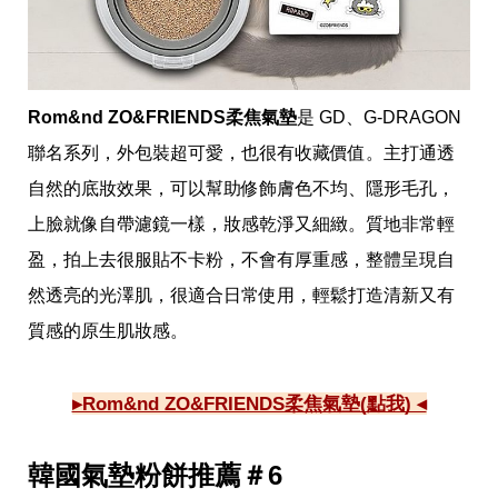
Rom&nd ZO&FRIENDS柔焦氣墊
是 GD、G-DRAGON 
聯名系列，外包裝超可愛，也很有收藏價值。主打通透
自然的底妝效果，可以幫助修飾膚色不均、隱形毛孔，
上臉就像自帶濾鏡一樣，妝感乾淨又細緻。質地非常輕
盈，拍上去很服貼不卡粉，不會有厚重感，整體呈現自
然透亮的光澤肌，很適合日常使用，輕鬆打造清新又有
質感的原生肌妝感。
▸Rom&nd ZO&FRIENDS柔焦氣墊(點我) ◂
韓國氣墊粉餅推薦＃6