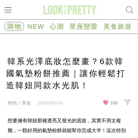
NEW
心
購物
NEW
心測
星座戀愛
美食旅遊
測
塔
羅
占
卜
韓系光澤底妝怎麼畫？6款韓
心
理
測
國氣墊粉餅推薦｜讓你輕鬆打
驗
造韓妞同款水光肌！
星
座/
生
肖
160
時尚 / 美妝
2026/06/04
運
勢
想要擁有韓妞那種透亮又發光的底妝，其實不用太複
星
座
雜，一顆好用的氣墊粉餅就能幫你完成大半！這次特別
戀