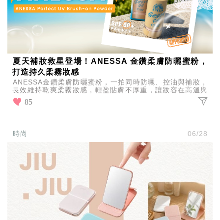
夏天補妝救星登場！ANESSA 金鑽柔膚防曬蜜粉，
打造持久柔霧妝感
ANESSA金鑽柔膚防曬蜜粉，一拍同時防曬、控油與補妝，
長效維持乾爽柔霧妝感，輕盈貼膚不厚重，讓妝容在高溫與
出油環境下依然穩定服貼，一整天都像剛上妝一樣精緻自然
85
時尚
06/28