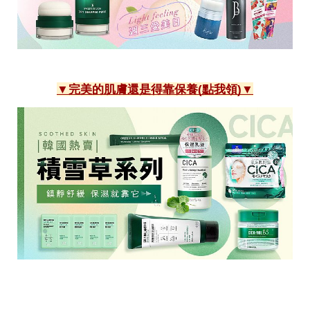
▼完美的肌膚還是得靠保養(點我領)▼