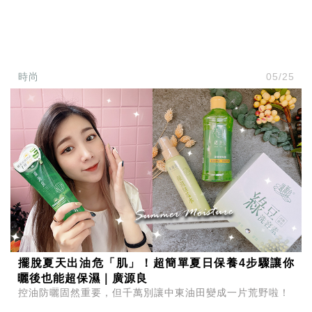
時尚
05/25
擺脫夏天出油危「肌」！超簡單夏日保養4步驟讓你
曬後也能超保濕｜廣源良
控油防曬固然重要，但千萬別讓中東油田變成一片荒野啦！