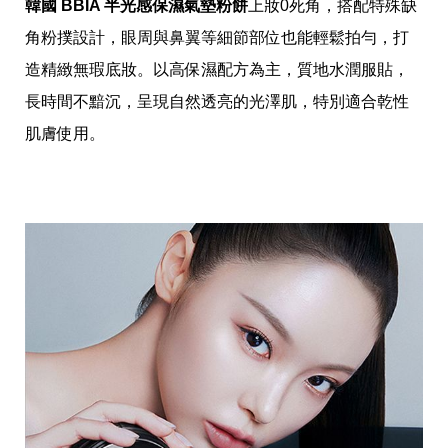
投
韓國 BBIA 半光感保濕氣墊粉餅
上妝0死角，搭配特殊缺
稿
角粉撲設計，眼周與鼻翼等細節部位也能輕鬆拍勻，打
聲
明
造精緻無瑕底妝。以高保濕配方為主，質地水潤服貼，
版
長時間不黯沉，呈現自然透亮的光澤肌，特別適合乾性
權
提
肌膚使用。
報