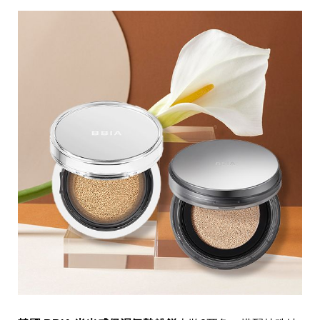
事
生
活
熱
門
新
鮮
事
優
惠
懶
人
包
購
物
首
頁
關
於
歡
迎