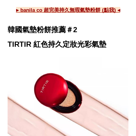
收
納
▸ banila co 超完美持久無瑕氣墊粉餅 (點我) ◂
生
活
小
韓國氣墊粉餅推薦＃2
物
口
罩
TIRTIR 紅色持久定妝光彩氣墊
推
薦
居
家
料
理
職
場
生
活
美
食
開
箱
趣