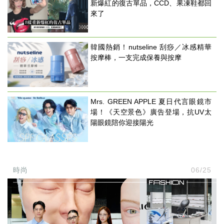
新爆紅的復古單品，CCD、果凍鞋都回
來了
韓國熱銷！nutseline 刮痧／冰感精華
按摩棒，一支完成保養與按摩
Mrs. GREEN APPLE 夏日代言眼鏡市
場！《天空景色》廣告登場，抗UV太
陽眼鏡陪你迎接陽光
時尚
06/25