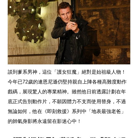
談到爹系男神，這位「護女狂魔」絕對是始祖級人物！
今年已72歲的連恩尼遜仍堅持親自上陣各種高難度動作
戲碼，展現驚人的專業精神。雖然他日前透露計劃在年
底正式告別動作片，不願因體力不支而使用替身，不過
無論如何，他在《即刻救援》系列中「地表最強老爸」
的帥氣身影將永遠留在影迷心中！