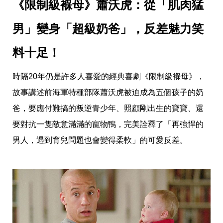
《限制級褓母》蕭沃虎：從「肌肉猛
男」變身「超級奶爸」，反差魅力笑
料十足！ 
時隔20年仍是許多人喜愛的經典喜劇《限制級褓母》，
故事講述前海軍特種部隊蕭沃虎被迫成為五個孩子的奶
爸，要應付難搞的叛逆青少年、照顧剛出生的寶寶、還
要對抗一隻敵意滿滿的寵物鴨，完美詮釋了「再強悍的
男人，遇到育兒問題也會變得柔軟」的可愛反差。