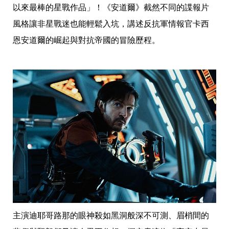
帶
以來最棒的星戰作品」！《安道爾》截然不同的諜報片
你
玩
風格讓非星戰迷也能輕鬆入坑，講述反抗軍情報官卡西
帶
恩安道爾的崛起與對抗帝國的冒險歷程。
你
吃
帶
你
住
出
國
趣
網
美
打
卡
景
點
生
活
清
主演迪耶哥路那的眼神殺如黑洞般深不可測、眉梢間的
潔