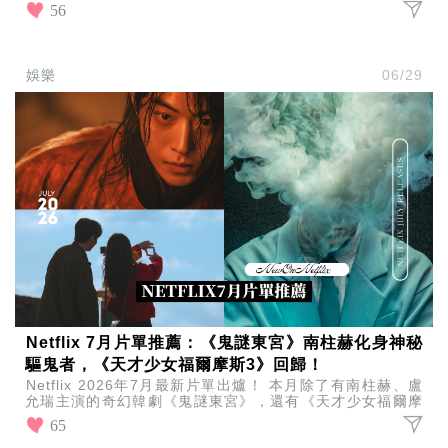
《殺人者的購物中心》第二季於7月22日登場
56
娛樂
06/29
Netflix 7月片單推薦：《鬼謎東宮》南柱赫化身神秘
驅鬼者，《天才少女福爾摩斯3》回歸！
Netflix 2026年7月最新片單出爐！ 本月除了有南柱赫、盧
允瑞主演的奇幻韓劇《鬼謎東宮》，還有《天才少女福爾摩
斯3》等多部強檔電影、影集與綜藝陸續上架！
65