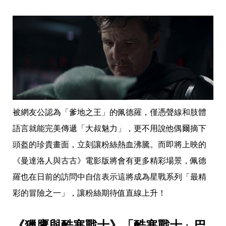
味
玩
具
手
機
桌
布
娛
樂
明
星
被網友公認為「爹地之王」的佩德羅，僅憑聲線和肢體
焦
語言就能完美傳遞「大叔魅力」，更不用說他偶爾摘下
點
韓
頭盔的珍貴畫面，立刻讓粉絲熱血沸騰。而即將上映的
流
報
《曼達洛人與古古》電影版將會有更多精彩場景，佩德
到
羅也在日前的訪問中自信表示這將成為星戰系列「最精
熱
播
彩的冒險之一」，讓粉絲期待值直線上升！
夯
劇
電
《獵鷹與酷寒戰士》「酷寒戰士」巴