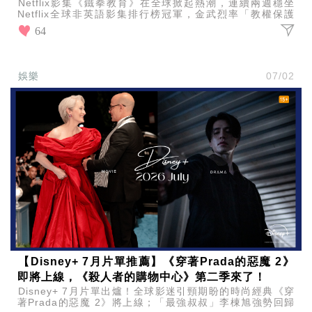
Netflix影集《鐵拳教育》在全球掀起熱潮，連續兩週穩坐
Netflix全球非英語影集排行榜冠軍，金武烈率「教權保護
局」出擊爽度破表，網友直喊：「大快人心」！
64
娛樂
07/02
【Disney+ 7月片單推薦】《穿著Prada的惡魔 2》
即將上線，《殺人者的購物中心》第二季來了！
Disney+ 7月片單出爐！全球影迷引頸期盼的時尚經典《穿
著Prada的惡魔 2》將上線；「最強叔叔」李棟旭強勢回歸