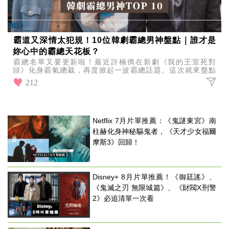
霸道又深情太犯規！10位韓劇霸總男神盤點｜誰才是
妳心中的霸總天花板？
霸總名單又要更新啦！最近許楠儁在新劇《我的王室死對
頭》化身霸氣總裁，再度掀起一波霸總話題。這次就來盤點
10位韓劇經典霸總男神，看看誰才是你心中的霸總天花板！
212
Netflix 7月片單推薦：《鬼謎東宮》南
柱赫化身神秘驅鬼者，《天才少女福爾
摩斯3》回歸！
Disney+ 8月片單推薦！《御廷謠》、
《鬼滅之刃 無限城篇》、《財閥X刑警
2》必追清單一次看