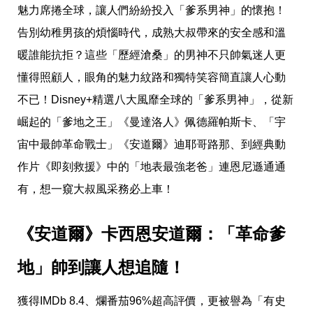
愛
魅力席捲全球，讓人們紛紛投入「爹系男神」的懷抱！
戀
告別幼稚男孩的煩惱時代，成熟大叔帶來的安全感和溫
愛
指
暖誰能抗拒？這些「歷經滄桑」的男神不只帥氣迷人更
南
害
懂得照顧人，眼角的魅力紋路和獨特笑容簡直讓人心動
羞
不已！Disney+精選八大風靡全球的「爹系男神」，從新
話
題
崛起的「爹地之王」《曼達洛人》佩德羅帕斯卡、「宇
關
於
宙中最帥革命戰士」《安道爾》迪耶哥路那、到經典動
你
作片《即刻救援》中的「地表最強老爸」連恩尼遜通通
自
己
有，想一窺大叔風采務必上車！
星
座
愛
《安道爾》卡西恩安道爾：「革命爹
情
地」帥到讓人想追隨！
美
食
旅
遊
獲得IMDb 8.4、爛番茄96%超高評價，更被譽為「有史