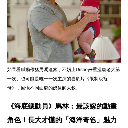
如果看膩動作猛男馮迪索，不妨上Disney+重溫唐老大第
一次、也可能是唯一一次主演的喜劇片《限制級褓
母》，回憶不同面貌的奶爸帥大叔。
《海底總動員》馬林：最該嫁的動畫
角色！長大才懂的「海洋奇爸」魅力