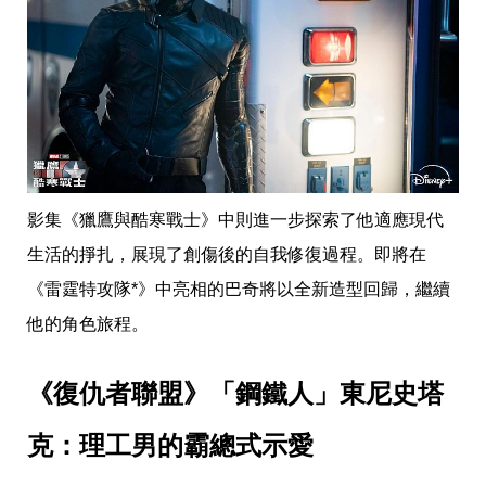
瘦
身
運
動
健
身
名
人
教
學
瘦
影集《獵鷹與酷寒戰士》中則進一步探索了他適應現代
身
生活的掙扎，展現了創傷後的自我修復過程。即將在
菜
單
《雷霆特攻隊*》中亮相的巴奇將以全新造型回歸，繼續
窈
窕
他的角色旅程。
計
畫
《復仇者聯盟》「鋼鐵人」東尼史塔
優
惠
克：理工男的霸總式示愛
新
知
時