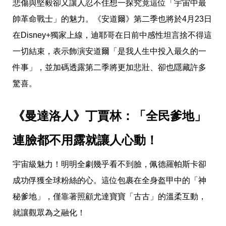
收
悲傷與堅毅卻又讓人忍不住想一探究竟這位「宇宙中最
納
帥革命戰士」的魅力。《安道爾》第二季也將於4月23日
生
活
在Disney+獨家上線，迪耶哥在日前中感性坦言捨不得這
小
物
一切結束，表示飾演安道爾「是我人生中投入最久的一
口
件事」，並加碼透露第二季將更加悲壯、卻也隱藏許多
罩
推
驚喜。
薦
居
家
《曼達洛人》丁賈林：「全民爹地」
料
理
連臉都不用露就讓人心動！ 
職
場
生
宇宙級魅力！明明全劇幾乎看不到臉，佩德羅帕斯卡卻
活
美
成功俘獲全球粉絲的心。這位包裹在全身盔甲中的「神
食
秘爹地」，僅靠著照顧尤達寶寶「古古」的溫柔互動，
開
箱
就讓觀眾為之融化！
趣