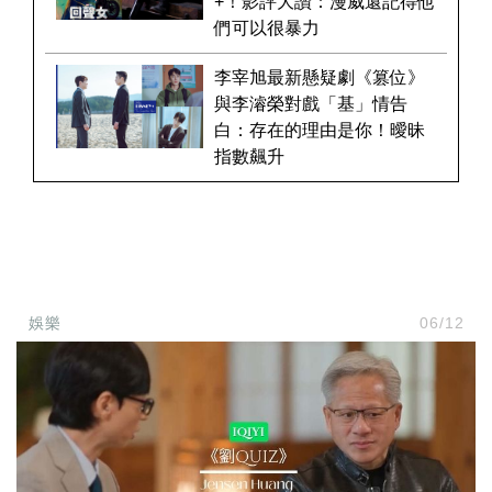
+！影評大讚：漫威還記得他
們可以很暴力
李宰旭最新懸疑劇《篡位》
與李濬榮對戲「基」情告
白：存在的理由是你！曖昧
指數飆升
娛樂
06/12