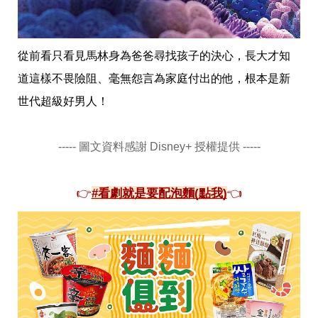
從前看只看見馬林身為爸爸尋找孩子的決心，長大才知
道這樣不畏險阻、毫無怨言為家庭付出的他，根本是新
世代超級好男人！
----- 圖文資料感謝 Disney+ 授權提供 -----
👉
#看劇就是要配泡麵(點我)
👈