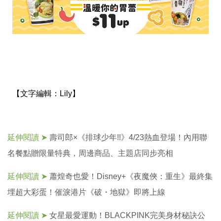
【文字編輯：
Lily】
延伸閱讀 ➤
壽司郎×《排球少年!!》4/23熱血登場！內用聯
名餐點贈限量特典，周邊商品、主題店同步亮相
延伸閱讀 ➤
蕭煌奇也愛！Disney+《夜魔俠：重生》最終集
埋超大彩蛋！催淚港片《破・地獄》即將上線
延伸閱讀 ➤
女星最愛運動！BLACKPINK完美身材秘訣公