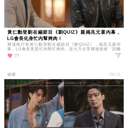
黃仁勳登劉在錫節目《劉QUIZ》親揭兆元宴內幕，
LG會長化身忙內幫烤肉！
輝達執行長黃仁勳登劉在錫節目《劉QUIZ》，揭兆元宴內
幕，LG會長竟當忙內幫忙烤肉，並大方分享輝達曾經「距離
破產只剩30天」的創業低潮，親曝過去心路歷程。
77
娛樂
06/11