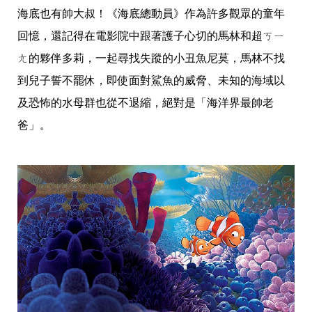
海底也有帥大叔！《海底總動員》作為許多觀眾的童年
回憶，還記得在電影院中跟著護子心切的馬林和超ㄎㄧ
ㄤ的夥伴多莉，一起尋找失蹤的小丑魚尼莫，馬林不找
到兒子誓不罷休，即使面對鯊魚的威脅、未知的海域以
及恐怖的水母群也從不退縮，絕對是「海洋界最帥老
爸」。