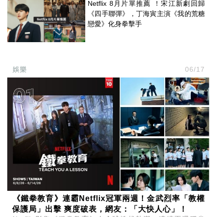
Netflix 8月片單推薦 ！宋江新劇回歸
《四手聯彈》，丁海寅主演《我的荒糖
戀愛》化身拳擊手
娛樂
06/17
《鐵拳教育》連霸Netflix冠軍兩週！金武烈率「教權
保護局」出擊 爽度破表，網友：「大快人心」！