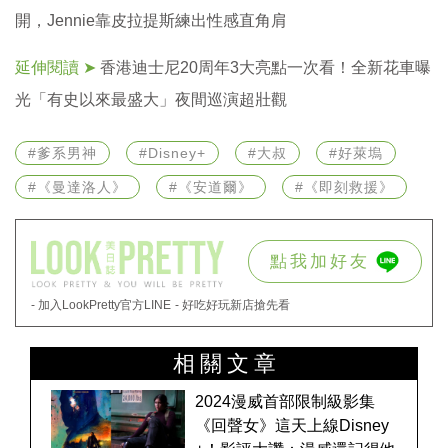
開，Jennie靠皮拉提斯練出性感直角肩
延伸閱讀 ➤
香港迪士尼20周年3大亮點一次看！全新花車曝
光「有史以來最盛大」夜間巡演超壯觀
#爹系男神
#Disney+
#大叔
#好萊塢
#《曼達洛人》
#《安道爾》
#《即刻救援》
點我加好友
- 加入LookPretty官方LINE
- 好吃好玩新店搶先看
相關文章
2024漫威首部限制級影集
《回聲女》這天上線Disney