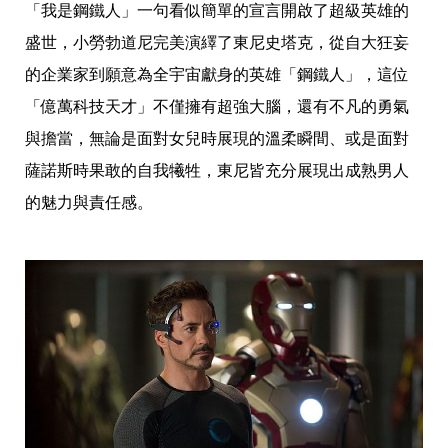
「我是鋼鐵人」一句看似簡單的宣言開啟了超級英雄的
事
生
盛世，小勞勃道尼完美演繹了東尼史塔克，從自大狂妄
活
的企業家到願意為全宇宙獻身的英雄「鋼鐵人」，這位
熱
門
「億萬科技天才」不僅擁有超強大腦，還有不凡的勇氣
新
鮮
與擔當，無論是面對女兒時展現的溫柔瞬間、或是面對
事
薩諾斯時果敢的自我犧牲，東尼皆充分展現出成熟男人
優
惠
的魅力與責任感。
懶
人
包
購
物
首
頁
關
於
歡
迎