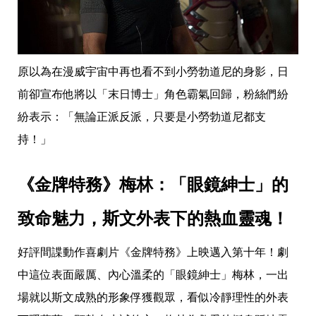
投
稿
聲
明
版
原以為在漫威宇宙中再也看不到小勞勃道尼的身影，日
權
提
前卻宣布他將以「末日博士」角色霸氣回歸，粉絲們紛
報
紛表示：「無論正派反派，只要是小勞勃道尼都支
持！」
《金牌特務》梅林：「眼鏡紳士」的
致命魅力，斯文外表下的熱血靈魂！
好評間諜動作喜劇片《金牌特務》上映邁入第十年！劇
中這位表面嚴厲、內心溫柔的「眼鏡紳士」梅林，一出
場就以斯文成熟的形象俘獲觀眾，看似冷靜理性的外表