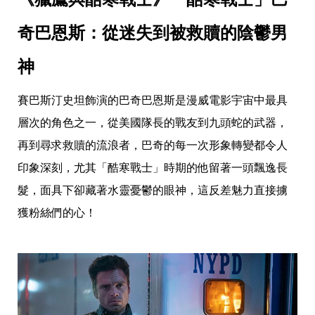
影
推
薦
奇巴恩斯：從迷失到被救贖的陰鬱男
時
神
尚
流
行
賽巴斯汀史坦飾演的巴奇巴恩斯是漫威電影宇宙中最具
穿
層次的角色之一，從美國隊長的戰友到九頭蛇的武器，
搭
美
再到尋求救贖的流浪者，巴奇的每一次形象轉變都令人
妝
髮
印象深刻，尤其「酷寒戰士」時期的他留著一頭飄逸長
型
髮，面具下卻藏著水靈憂鬱的眼神，這反差魅力直接擄
拍
照
獲粉絲們的心！
技
巧
保
養
密
技