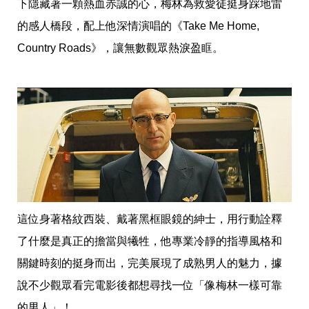
下隱藏著一顆熱血赤誠的心，梅林為救愛徒挺身踩地雷
的感人橋段，配上他深情演唱的《Take Me Home, 
Country Roads》，讓無數觀眾熱淚盈眶。
這位身著格紋西裝、戴著黑框眼鏡的紳士，用行動詮釋
了什麼是真正的擔當與犧牲，他專業冷靜的指導風格和
關鍵時刻的挺身而出，完美展現了成熟男人的魅力，據
說不少觀眾看完電影後都想尋找一位「像梅林一樣可靠
的男人」！