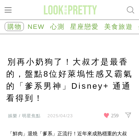
NEW
心
購物
NEW
心測
星座戀愛
美食旅遊
測
塔
羅
占
卜
別再小奶狗了！大叔才是最香
心
理
測
的，盤點8位好萊塢性感又霸氣
驗
的「爹系男神」Disney+ 通通
星
座/
生
看得到！
肖
運
勢
259
娛樂 / 明星焦點
2025/04/23
星
座
「鮮肉」退燒「爹系」正流行！近年來成熟穩重的大叔
戀