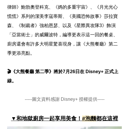
瘦
身
律師》鮑勃奧登科克、《媽的多重宇宙》、《月光光心
運
慌慌》系列的潔美李寇蒂斯、《美國恐怖故事》莎拉寶
動
健
森、《制裁者》強柏恩瑟、以及《星際異攻隊3》飾演
身
「亞當術士」的威爾波特，編導更表示這一回的餐桌、
名
人
廚房還會有許多大明星驚喜現身，讓《大熊餐廳》第二
教
學
季更添亮點。
瘦
身
菜
🎬《大熊餐廳 第二季》將於7月26日在 Disney+ 正式上
單
窈
線。
窕
計
畫
-----圖文資料感謝 Disney+ 授權提供-----
優
惠
新
▼和地獄廚房一起享用美食！
#泡麵
都在這裡
知
時