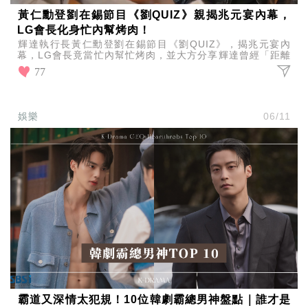
黃仁勳登劉在錫節目《劉QUIZ》親揭兆元宴內幕，
LG會長化身忙內幫烤肉！
輝達執行長黃仁勳登劉在錫節目《劉QUIZ》，揭兆元宴內
幕，LG會長竟當忙內幫忙烤肉，並大方分享輝達曾經「距離
破產只剩30天」的創業低潮，親曝過去心路歷程。
77
娛樂
06/11
霸道又深情太犯規！10位韓劇霸總男神盤點｜誰才是