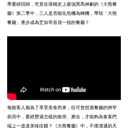
愛
季重磅回歸，究竟在堪稱史上最強黑馬神劇的《大熊餐
戀
廳》第二季中，三人是否能化危機為轉機，帶領「大熊
愛
指
餐廳」逐步成為芝加哥首屈一指的餐廳？
南
害
羞
話
題
關
於
你
自
己
星
座
愛
情
每個客人都為了享受美食而來，但可曾想過餐廳的狹窄
美
食
廚房中，要經歷過怎樣的衝突、磨合，才能夠為食客們
旅
遊
端上一道道美味佳餚？《大熊餐廳》中，不擅溝通的天