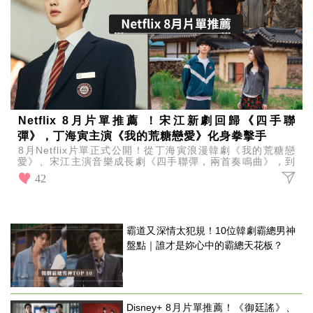
Netflix 8月片單推薦 ！宋江新劇回歸《四手聯
彈》，丁海寅主演《我的荒糖戀愛》化身拳擊手
8月Netflix片單正式公開！從丁海寅浪漫韓劇《我的荒糖戀
愛》、宋江主演音樂成長劇《四手聯彈，兩首奏鳴曲》，到
《百年孤寂：第2部》、《耳語人》等熱門影集與電影
42
霸道又深情太犯規！10位韓劇霸總男神
盤點｜誰才是妳心中的霸總天花板？
Disney+ 8月片單推薦！《御廷謠》、