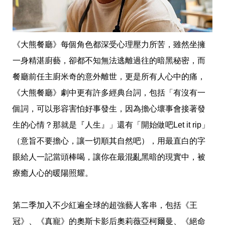
影
推
薦
時
《大熊餐廳》每個角色都深受心理壓力所苦，雖然坐擁
尚
一身精湛廚藝，卻都不知無法逃離過往的暗黑秘密，而
流
行
餐廳前任主廚米奇的意外離世，更是所有人心中的痛，
穿
搭
《大熊餐廳》劇中更有許多經典台詞，包括「有沒有一
美
個詞，可以形容害怕好事發生，因為擔心壞事會接著發
妝
髮
生的心情？那就是『人生』」還有「開始做吧Let it rip」
型
拍
（意旨不要擔心，讓一切順其自然吧），用最直白的字
照
眼給人一記當頭棒喝，讓你在最混亂黑暗的現實中，被
技
巧
療癒人心的暖陽照耀。
保
養
密
第二季加入不少紅遍全球的超強藝人客串，包括《王
技
冠》、《真寵》的奧斯卡影后奧莉薇亞柯爾曼、《絕命