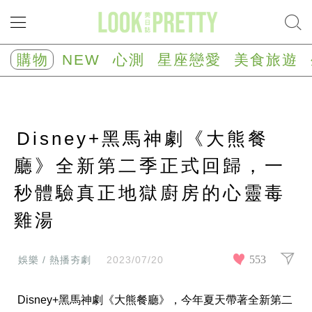
NEW
心
購物
NEW
心測
星座戀愛
美食旅遊
測
塔
羅
占
卜
Disney+黑馬神劇《大熊餐
心
理
測
廳》全新第二季正式回歸，一
驗
秒體驗真正地獄廚房的心靈毒
星
座/
生
雞湯
肖
運
勢
553
娛樂 / 熱播夯劇
2023/07/20
星
座
Disney+黑馬神劇《大熊餐廳》，今年夏天帶著全新第二
戀