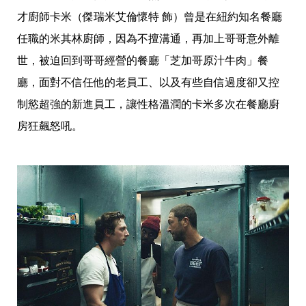
帶
你
才廚師卡米（傑瑞米艾倫懷特 飾）曾是在紐約知名餐廳
玩
任職的米其林廚師，因為不擅溝通，再加上哥哥意外離
帶
你
世，被迫回到哥哥經營的餐廳「芝加哥原汁牛肉」餐
吃
帶
廳，面對不信任他的老員工、以及有些自信過度卻又控
你
制慾超強的新進員工，讓性格溫潤的卡米多次在餐廳廚
住
出
房狂飆怒吼。
國
趣
網
美
打
卡
景
點
生
活
清
潔