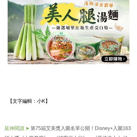
事
生
活
熱
門
新
鮮
事
優
惠
懶
人
包
購
物
首
【文字編輯：
小K】
頁
關
於
歡
延伸閱讀 ➤
第75屆艾美獎入圍名單公開！Disney+入圍163
迎