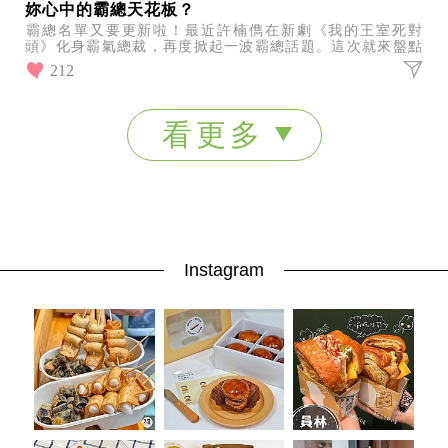
妳心中的霸總天花板？
霸總名單又要更新啦！最近許楠儁在新劇《我的王室死對
頭》化身霸氣總裁，再度掀起一波霸總話題。這次就來盤點
10位韓劇經典霸總男神，看看誰才是你心中的霸總天花板！
212
看更多
Instagram