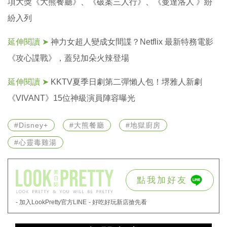
投
項大獎《大熊餐廳》、《破案三人行》、《曼達洛人 》紛
稿
紛入列
聲
明
延伸閱讀 ➤
神力女超人變成女間諜？Netflix 最新特務電影
版
權
《攻心諜戰》，蓋兒加朵火辣登場
提
報
延伸閱讀 ➤
KKTV夏季日劇第二彈懶人包！堺雅人新劇
《VIVANT》15位神級演員陣容曝光
#Disney+
#大熊餐廳
#地獄廚房
#心靈毒雞湯
點我加好友
- 加入LookPretty官方LINE
- 好吃好玩新店搶先看