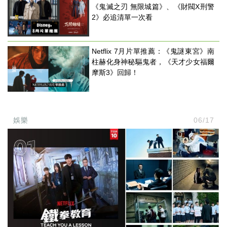
《鬼滅之刃 無限城篇》、《財閥X刑警
2》必追清單一次看
Netflix 7月片單推薦：《鬼謎東宮》南
柱赫化身神秘驅鬼者，《天才少女福爾
摩斯3》回歸！
娛樂
06/17