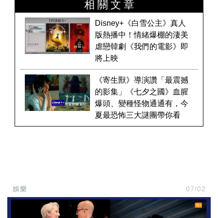
相關文章
Disney+《白雪公主》真人
版熱播中！情緒爆棚的淒美
虐戀韓劇《我們的電影》即
將上映
《寄生獸》導演讚「最震撼
的影集」《七夕之國》血腥
爆頭、變種怪物通通有，今
夏最恐怖三大謎團帶你看
娛樂
07/02