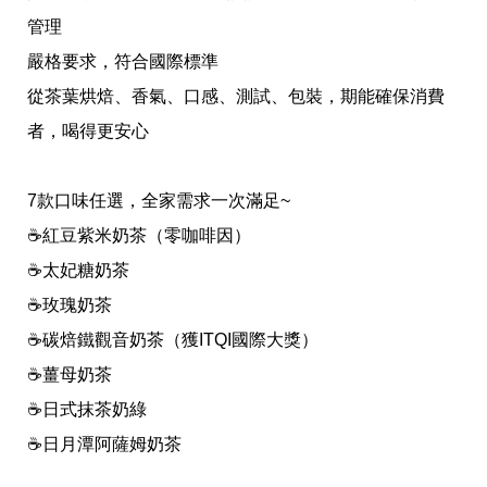
收
納
管理
生
嚴格要求，符合國際標準
活
小
從茶葉烘焙、香氣、口感、測試、包裝，期能確保消費
物
口
者，喝得更安心
罩
推
薦
7款口味任選，全家需求一次滿足~
居
☕️紅豆紫米奶茶（零咖啡因）
家
料
☕️太妃糖奶茶
理
職
☕️玫瑰奶茶
場
☕️碳焙鐵觀音奶茶（獲ITQI國際大獎）
生
活
☕️薑母奶茶
美
食
☕️日式抹茶奶綠
開
☕️日月潭阿薩姆奶茶
箱
趣