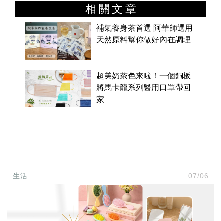
相關文章
補氣養身茶首選 阿華師選用
天然原料幫你做好內在調理
超美奶茶色來啦！一個銅板
將馬卡龍系列醫用口罩帶回
家
生活
07/06