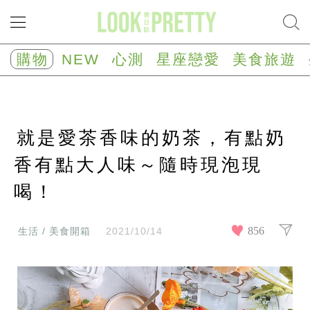
NEW
心
購物
NEW
心測
星座戀愛
美食旅遊
測
塔
羅
占
卜
就是愛茶香味的奶茶，有點奶
心
理
測
香有點大人味～隨時現泡現
驗
喝！
星
座/
生
肖
856
生活 / 美食開箱
2021/10/14
運
勢
星
座
戀