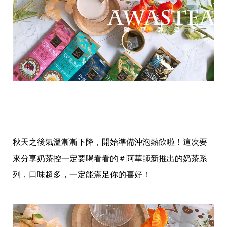
愛
戀
愛
指
南
害
羞
話
題
關
於
你
自
己
秋天之後氣溫漸漸下降，開始準備沖泡熱飲啦！這次要
星
座
來分享奶茶控一定要喝看看的＃阿華師新推出的奶茶系
愛
情
列，口味超多，一定能滿足你的喜好！
美
食
旅
遊