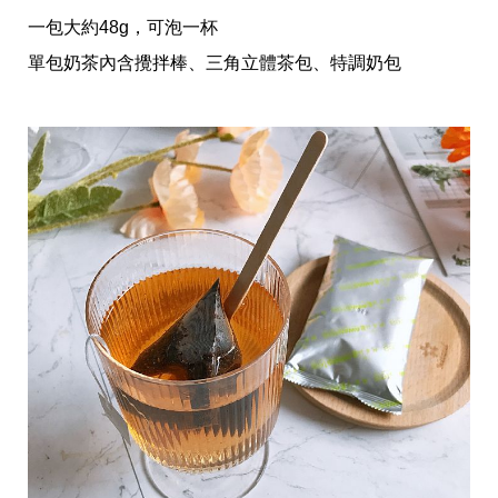
影
推
一包大約48g，可泡一杯
薦
單包奶茶內含攪拌棒、三角立體茶包、特調奶包
時
尚
流
行
穿
搭
美
妝
髮
型
拍
照
技
巧
保
養
密
技