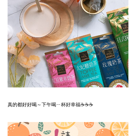
投
稿
聲
明
版
權
提
報
真的都好好喝～下午喝ㄧ杯好幸福☕️☕️☕️