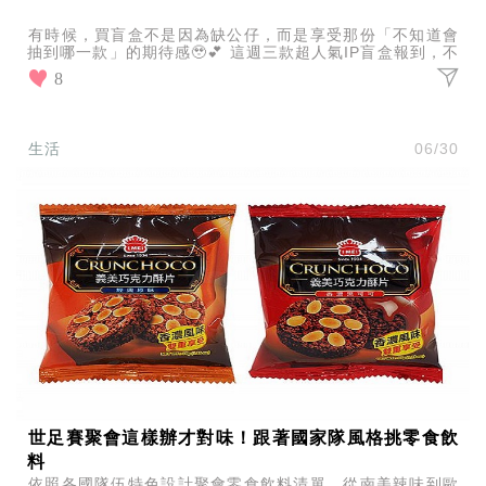
有時候，買盲盒不是因為缺公仔，而是享受那份「不知道會
抽到哪一款」的期待感🥹💕 這週三款超人氣IP盲盒報到，不
管你是哪一派，都有機會抽到你的命定收藏！
8
生活
06/30
世足賽聚會這樣辦才對味！跟著國家隊風格挑零食飲
料
依照各國隊伍特色設計聚會零食飲料清單，從南美辣味到歐