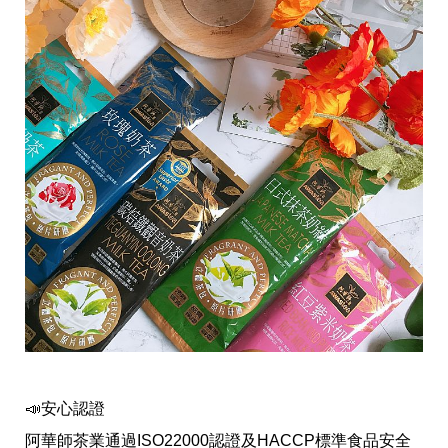
帶
你
玩
帶
你
吃
帶
你
住
出
國
趣
網
美
打
卡
景
點
生
活
📣安心認證
清
潔
阿華師茶業通過ISO22000認證及HACCP標準食品安全