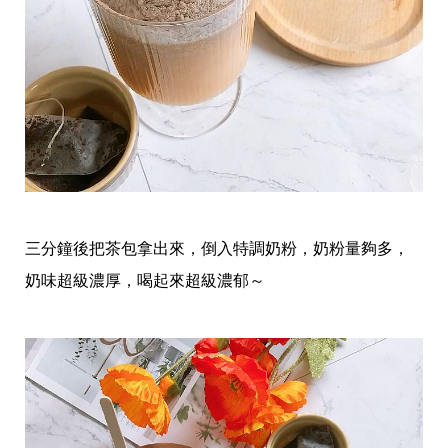
事
生
活
熱
門
新
鮮
事
優
惠
懶
人
三分鐘後把茶包拿出來，倒入特調奶粉，奶粉量夠多，
包
奶味超級濃厚，喝起來超級濃郁～
購
物
首
頁
關
於
歡
迎