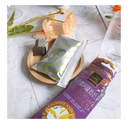
味
玩
具
手
機
桌
布
娛
樂
明
星
焦
點
韓
流
報
到
熱
播
夯
劇
電