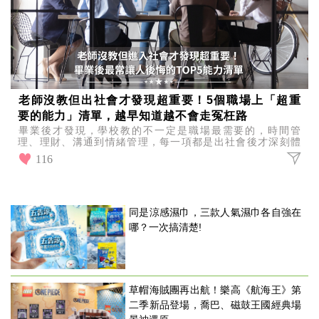
老師沒教但出社會才發現超重要！5個職場上「超重
要的能力」清單，越早知道越不會走冤枉路
畢業後才發現，學校教的不一定是職場最需要的，時間管
理、理財、溝通到情緒管理，每一項都是出社會後才深刻體
會的重要能力，你最想補強哪一項呢？
116
同是涼感濕巾，三款人氣濕巾各自強在
哪？一次搞清楚!
草帽海賊團再出航！樂高《航海王》第
二季新品登場，喬巴、磁鼓王國經典場