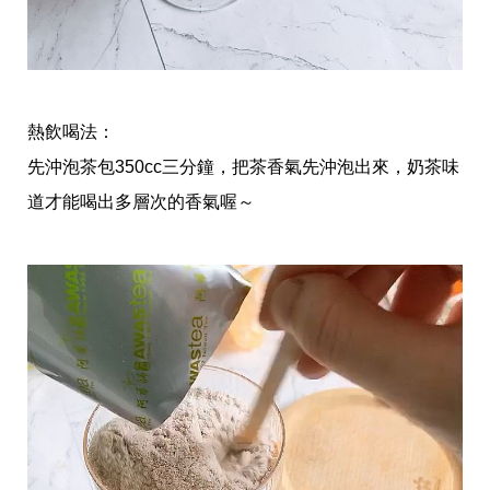
瘦
身
運
動
健
身
熱飲喝法：
名
人
先沖泡茶包350cc三分鐘，把茶香氣先沖泡出來，奶茶味
教
學
道才能喝出多層次的香氣喔～
瘦
身
菜
單
窈
窕
計
畫
優
惠
新
知
時