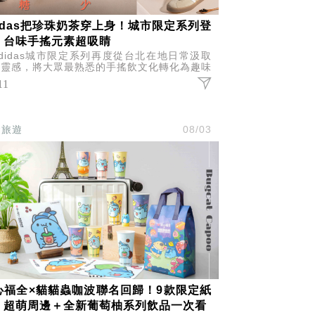
didas把珍珠奶茶穿上身！城市限定系列登
，台味手搖元素超吸睛
didas城市限定系列再度從台北在地日常汲取
意靈感，將大眾最熟悉的手搖飲文化轉化為趣味
計，推出涵蓋鞋款、短袖上衣與帽款的珍珠奶茶
11
題系列。
食旅遊
08/03
心福全×貓貓蟲咖波聯名回歸！9款限定紙
、超萌周邊＋全新葡萄柚系列飲品一次看