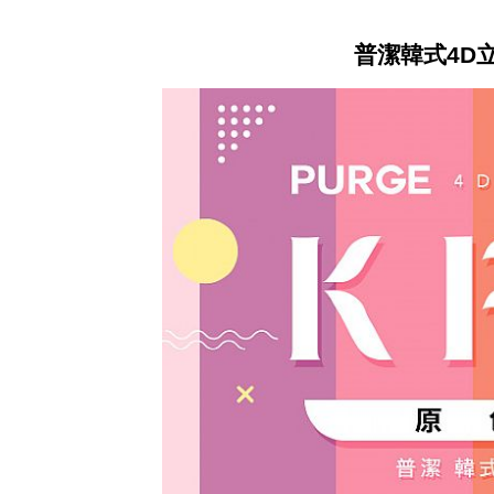
普潔韓式4D立