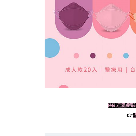
普潔韓式立體
👉