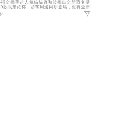
心福全攜手超人氣貓貓蟲咖波推出全新聯名活
，9款限定紙杯、超萌周邊同步登場，更有全新
萄柚系列飲品上市，收藏、打卡、消暑一次滿
24
。