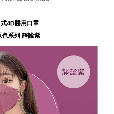
式4D醫用口罩
4原色系列 靜謐紫