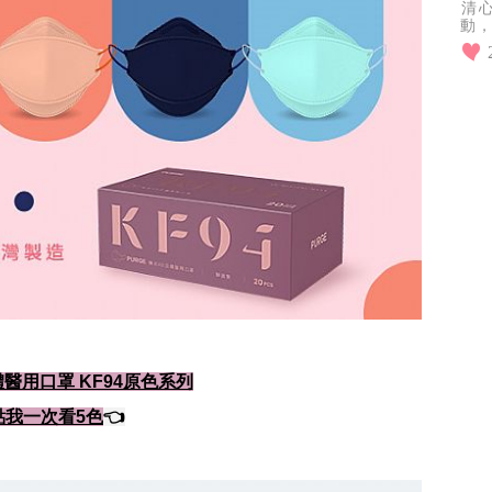
清
動
葡
足
醫用口罩 KF94原色系列
點我一次看5色
👈