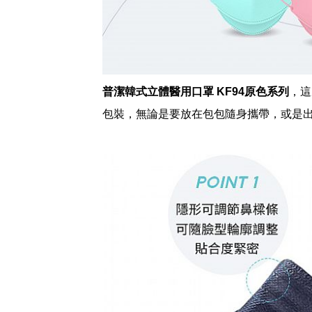
普潔韓式立體醫用口罩 KF94原色系列
，這
包裝，無論是要放在包包隨身攜帶，或是