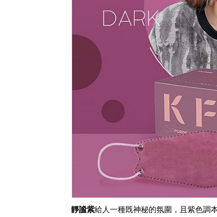
靜謐紫
給人一種既神秘的氛圍，且紫色調