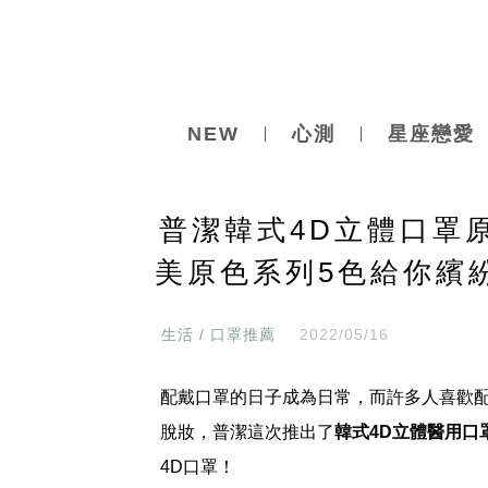
NEW
心測
星座戀愛
普潔韓式4D立體口罩
美原色系列5色給你繽
生活 / 口罩推薦
2022/05/16
配戴口罩的日子成為日常，而許多人喜歡配
脫妝，普潔這次推出了
韓式4D立體醫用口
4D口罩！