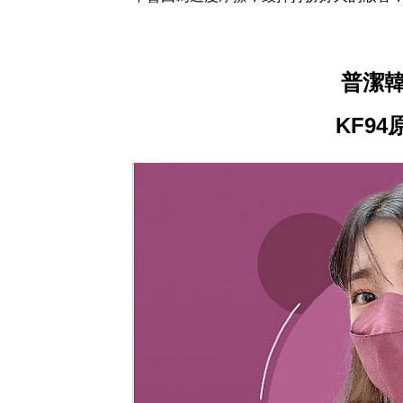
普潔韓
KF9