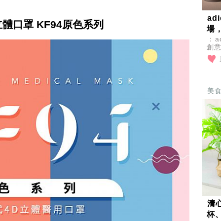
a
體口罩 KF94原色系列
場
：a
創
設
主
美
清
杯