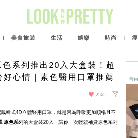
美食旅遊
生活
娛樂
時尚
瘦
原色系列推出20入大盒裝！超
紛好心情｜素色醫用口罩推薦
時
2565
戴韓式4D立體醫用口罩，就是因為呼吸更加順暢且不
罩 原色系列
的大盒裝20入，讓你一次輕鬆補貨原色系列