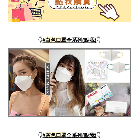
影
推
薦
時
尚
流
👇
#
白色口罩
全系列(點我)
👇
行
穿
搭
美
妝
髮
型
拍
照
技
巧
保
養
密
技
👇
#
灰色口罩
全系列(點我)
👇