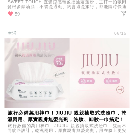
SWEET TOUCH 直覺涼感輕盈控油蓬蓬粉，主打一拍吸附
髮根多餘油脂，不管是通勤、約會還是旅行，都能隨時快速
補救扁塌與油頭，讓髮型整天維持清爽有型。
59
生活
06/15
旅行必備萬用神巾！JIUJIU 親親抽取式洗臉巾，乾
濕兩用、厚實親膚無螢光劑，洗臉、卸妝一巾搞定！
旅行必備的萬用神巾！JIUJIU 親親抽取式洗臉巾，雙面不
同紋路設計，乾濕兩用，厚實親膚無螢光劑，用在臉上更安