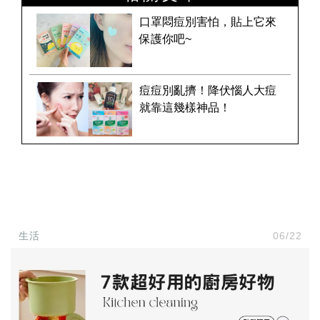
口罩悶痘別害怕，貼上它來
保護你吧~
痘痘別亂擠！降伏惱人大痘
就靠這幾樣神品！
生活
06/22