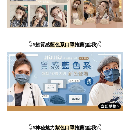
事
生
活
熱
門
新
鮮
👇
#超質感
藍色系口罩
推薦(點我)
👇
事
優
惠
懶
人
包
購
物
首
頁
關
於
歡
迎
👇
#神秘魅力
紫色口罩
推薦(點我)
👇