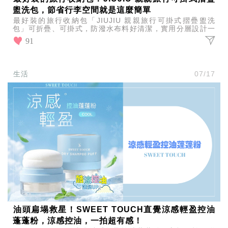
盥洗包，節省行李空間就是這麼簡單
最好裝的旅行收納包「JIUJIU 親親旅行可掛式摺疊盥洗
包」可折疊、可掛式，防潑水布料好清潔，實用分層設計一
目了然，保養品、化妝品全部收進去，收拾行李變得超簡單
91
生活
07/17
油頭扁塌救星！SWEET TOUCH直覺涼感輕盈控油
蓬蓬粉，涼感控油，一拍超有感！