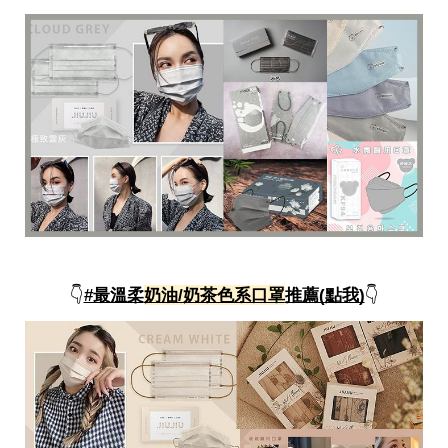
瘦
身
運
動
健
身
名
人
教
學
瘦
身
菜
單
窈
👇
#最溫柔
奶油/奶茶色系口罩
推薦(點我)
👇
窕
計
畫
優
惠
新
知
時