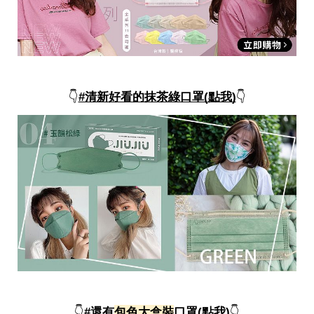
👇
#清新好看的抹茶綠口罩(點我)
👇
👇
#還有
包色大盒裝
口罩(點我)
👇