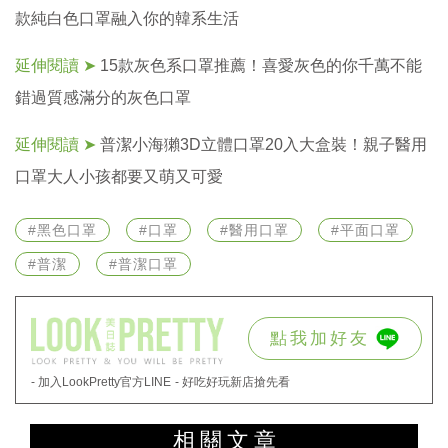
款純白色口罩融入你的韓系生活
延伸閱讀 ➤
15款灰色系口罩推薦！喜愛灰色的你千萬不能
錯過質感滿分的灰色口罩
延伸閱讀 ➤
普潔小海獺3D立體口罩20入大盒裝！親子醫用
口罩大人小孩都要又萌又可愛
#黑色口罩
#口罩
#醫用口罩
#平面口罩
#普潔
#普潔口罩
點我加好友
- 加入LookPretty官方LINE
- 好吃好玩新店搶先看
相關文章