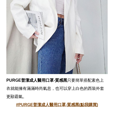
帶
你
玩
帶
你
吃
帶
你
住
出
國
趣
網
美
打
卡
景
PURGE普潔成人醫用口罩-質感黑
只要簡單搭配素色上
點
衣就能擁有滿滿時尚氣息，也可以穿上白色的西裝外套
生
更顯霸氣。
活
#PURGE普潔成人醫用口罩-質感黑(點我購買)
清
潔