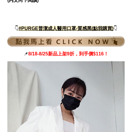
(內文向下閱讀)
愛
戀
愛
指
南
👇
#PURGE普潔成人醫用口罩-質感黑(點我購買)
👇
害
羞
話
題
📌
8/18-8/25新品上架9折，到手價$116！
關
於
你
自
己
星
座
愛
情
美
食
旅
遊