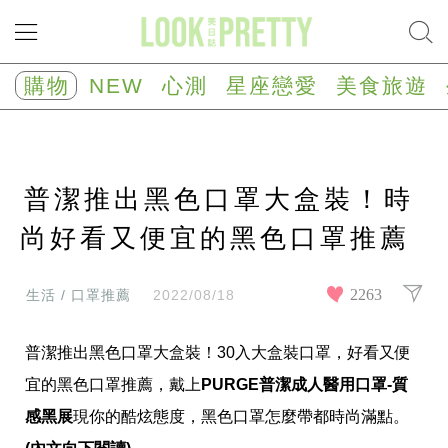
NEW
心
購物
NEW
心測
星座戀愛
美食旅遊
測
塔
羅
占
卜
普潔推出黑色口罩大盒裝！時
心
理
測
尚好看又便宜的黑色口罩推薦
驗
星
座/
2263
生活 / 口罩推薦
2022/08/18
生
肖
運
普潔推出黑色口罩大盒裝！30入大盒裝口罩，好看又便
勢
宜的黑色口罩推薦，戴上
PURGE普潔成人醫用口罩-質
星
感黑展
現你的酷炫態度，黑色口罩怎麼帶都時尚滿點。
座
戀