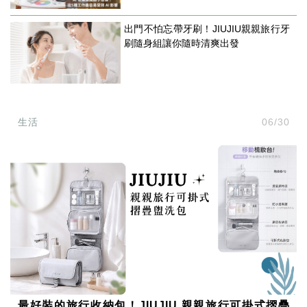
出門不怕忘帶牙刷！JIUJIU親親旅行牙
刷隨身組讓你隨時清爽出發
生活
06/30
最好裝的旅行收納包！JIUJIU 親親旅行可掛式摺疊