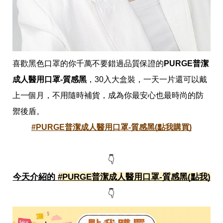
味
玩
具
手
機
桌
布
喜歡黑色口罩的你千萬不要錯過品質保證的
PURGE普潔
娛
成人醫用口罩-質感黑
，30入大盒裝，一天一片還可以戴
樂
上一個月，不用隨時補貨，成為你最安心也最時尚的防
明
星
禦後盾。
焦
點
#PURGE普潔成人醫用口罩-質感黑(點我購買)
韓
流
報
👇
到
今天介紹的 
#PURGE普潔成人醫用口罩-質感黑(點我)
熱
播
👇
夯
劇
電