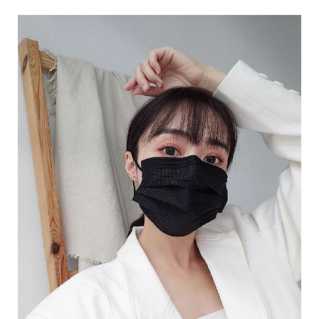
收
納
生
活
小
物
口
罩
推
薦
居
家
料
理
職
場
生
活
美
食
開
箱
趣