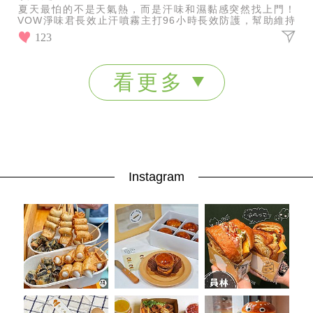
夏天最怕的不是天氣熱，而是汗味和濕黏感突然找上門！
VOW淨味君長效止汗噴霧主打96小時長效防護，幫助維持
肌膚乾爽舒適、不黏不悶，讓你從早到晚都能保持清新狀
123
態！
看更多
Instagram