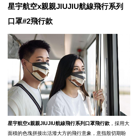
味
星宇航空x親親JIUJIU航線飛行系列
玩
具
手
口罩#2飛行款
機
桌
布
娛
樂
明
星
焦
點
韓
流
報
到
熱
播
夯
星宇航空x親親JIUJIU航線飛行系列口罩飛行款
，採用大
劇
面積的色塊拼接出活潑大方的飛行意象，意指殷切期盼
電