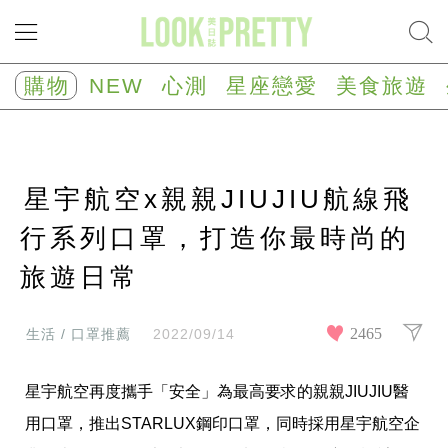
NEW
心
購物
NEW
心測
星座戀愛
美食旅遊
測
塔
羅
占
卜
星宇航空x親親JIUJIU航線飛
心
理
測
行系列口罩，打造你最時尚的
驗
旅遊日常
星
座/
生
肖
2465
生活 / 口罩推薦
2022/09/14
運
勢
星宇航空再度攜手「安全」為最高要求的親親JIUJIU醫
星
座
用口罩，推出STARLUX鋼印口罩，同時採用星宇航空企
戀