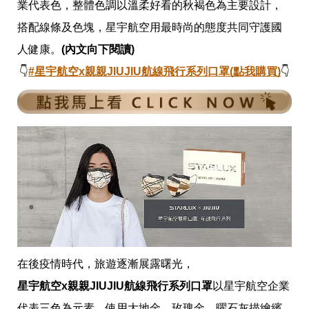
愛
業代表色，整體色調以溫柔好看的秋褐色為主要設計，
戀
搭配線條及色塊，星宇航空用最時尚的態度共同守護國
愛
指
人健康。
(內文向下閱讀)
南
👇
#星宇航空x親親JIUJIU航線飛行系列口罩(點我購買)
👇
害
羞
話
題
關
於
你
自
己
星
座
愛
情
美
在後疫情時代，旅遊逐漸展露曙光，
食
旅
星宇航空x親親JIUJIU航線飛行系列口罩
以星宇航空企業
遊
代表三色為元素，使用大地金、玫瑰金、曜石灰描繪繽