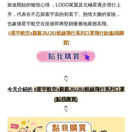
影
旅途開始的愉悅心情 ，LOGO尾翼及北極星逐步滑行上
推
薦
升，代表在不忘探索宇宙的初衷下、熱情大膽的冒險，
也象徵星宇航空在疫後即將堅韌優雅地展翅高飛。
時
尚
#星宇航空x親親JIUJIU航線飛行系列口罩飛行款(點我購
流
行
買)
穿
搭
美
妝
髮
型
👇
拍
照
今天介紹的 
#星宇航空x親親JIUJIU航線飛行系列口罩
技
(點我購買)
巧
保
👇
養
密
技