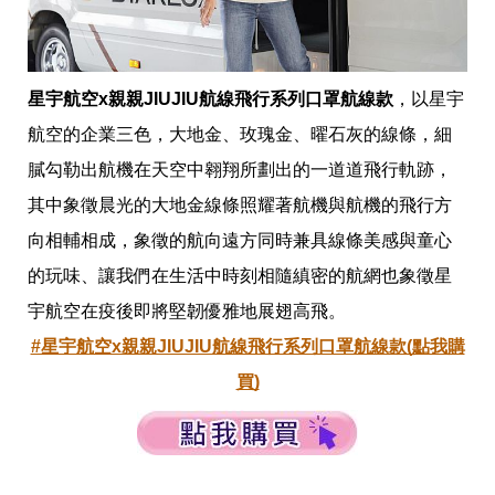
收
納
生
活
小
星宇航空x親親JIUJIU航線飛行系列口罩航線款
，以星宇
物
口
航空的企業三色，大地金、玫瑰金、曜石灰的線條，細
罩
膩勾勒出航機在天空中翱翔所劃出的一道道飛行軌跡，
推
薦
其中象徵晨光的大地金線條照耀著航機與航機的飛行方
居
家
向相輔相成，象徵的航向遠方同時兼具線條美感與童心
料
的玩味、讓我們在生活中時刻相隨縝密的航網也象徵星
理
職
宇航空在疫後即將堅韌優雅地展翅高飛。
場
#星宇航空x親親JIUJIU航線飛行系列口罩航線款(點我購
生
活
買)
美
食
開
箱
趣