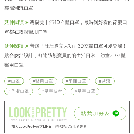
專屬潮流口罩
延伸閱讀 ➤
親親雙十節4D立體口罩，最時尚好看的節慶口
罩都在親親醫用口罩
延伸閱讀 ➤
普潔「汪汪隊立大功」3D立體口罩可愛登場！
貼合臉部設計，舒適防禦寶貝們的生活日常｜幼童3D立體
醫用口罩
#口罩
#醫用口罩
#平面口罩
#普潔
#普潔口罩
#星宇航空
#星宇口罩
點我加好友
- 加入LookPretty官方LINE
- 好吃好玩新店搶先看