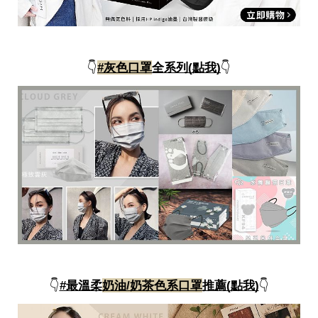
投
稿
聲
明
版
👇
#灰色口罩
全系列(點我)
👇
權
提
報
👇
#最溫柔
奶油/奶茶色系口罩
推薦(點我)
👇