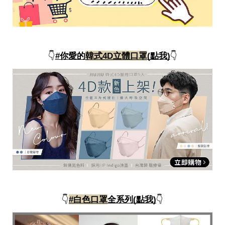
瘦
身
運
動
健
身
👇
#你愛的
韓式4D立體口罩
(點我)
👇
名
人
教
學
瘦
身
菜
單
窈
窕
計
畫
優
惠
👇
#白色口罩
全系列(點我)
👇
新
知
時