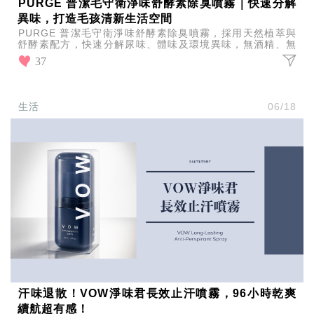
PURGE 普潔毛守衛淨味舒酵素除臭噴霧｜快速分解
異味，打造毛孩清新生活空間
PURGE 普潔毛守衛淨味舒酵素除臭噴霧，採用天然植萃與
舒酵素配方，快速分解尿味、體味及環境異味，無酒精、無
香精，貓狗皆適用，打造毛孩安心又清新的居家生活。
37
生活
06/18
汗味退散！VOW淨味君長效止汗噴霧，96小時乾爽
續航超有感！