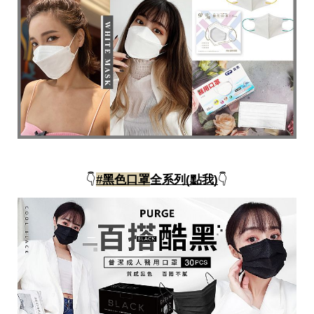
事
生
活
熱
門
新
鮮
事
優
惠
懶
人
包
👇
#黑色口罩
全系列(點我)
👇
購
物
首
頁
關
於
歡
迎