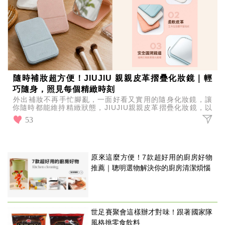
隨時補妝超方便！JIUJIU 親親皮革摺疊化妝鏡｜輕
巧隨身，照見每個精緻時刻
外出補妝不再手忙腳亂，一面好看又實用的隨身化妝鏡，讓
你隨時都能維持精緻狀態，JIUJIU親親皮革摺疊化妝鏡，以
輕巧設計結合質感外型，陪你照見每個細節。
53
原來這麼方便！7款超好用的廚房好物
推薦｜聰明選物解決你的廚房清潔煩惱
世足賽聚會這樣辦才對味！跟著國家隊
風格挑零食飲料