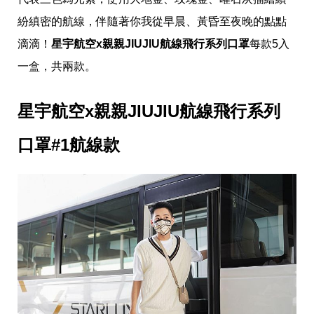
帶
你
紛縝密的航線，伴隨著你我從早晨、黃昏至夜晚的點點
玩
帶
滴滴！
星宇航空x親親JIUJIU航線飛行系列口罩
每款5入
你
一盒，共兩款。
吃
帶
你
星宇航空x親親JIUJIU航線飛行系列
住
出
國
口罩#1航線款
趣
網
美
打
卡
景
點
生
活
清
潔