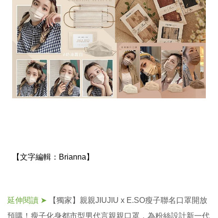
【文字編輯：
Brianna】
延伸閱讀 ➤
【獨家】親親JIUJIU x E.SO瘦子聯名口罩開放
預購！瘦子化身都市型男代言親親口罩，為粉絲設計新一代