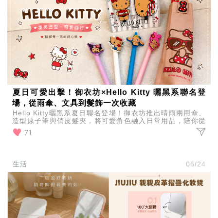
夏日可愛出擊！御衣坊×Hello Kitty 曬黑系聯名登
場，從雨傘、文具到髮飾一次收藏
Hello Kitty曬黑系夏日聯名登場！御衣坊推出晴雨兩用傘、
造型原子筆與俏皮髮夾，將可愛角色融入日常用品，陪你從
外出遮陽、工作學習到造型搭配，打造充滿少女心
71
生活
06/24