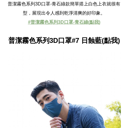
普潔霧色系列3D口罩-青石綠款簡單搭上白色上衣就很有
型，展現出令人感到乾淨清爽的好印象。
#普潔霧色系列3D口罩-青石綠(點我)
普潔霧色系列3D口罩#7 日蝕藍(點我)