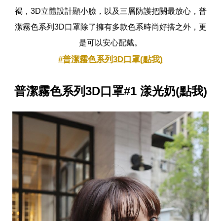
收
納
褐，3D立體設計顯小臉，以及三層防護把關最放心，普
生
潔霧色系列3D口罩除了擁有多款色系時尚好搭之外，更
活
小
是可以安心配戴。
物
#普潔霧色系列3D口罩(點我)
口
罩
推
薦
普潔霧色系列3D口罩#1 漾光奶(點我)
居
家
料
理
職
場
生
活
美
食
開
箱
趣