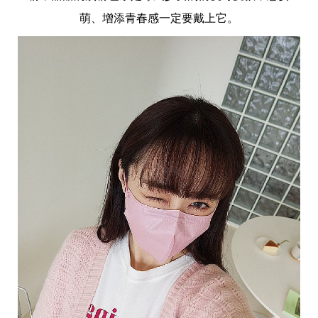
投
稿
萌、增添青春感一定要戴上它。
聲
明
版
權
提
報