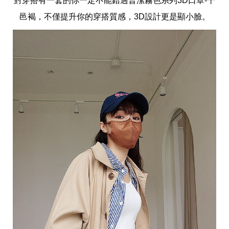
對穿搭有一套的你一定不能錯過普潔霧色系列3D口罩-干
邑褐，不僅提升你的穿搭質感，3D設計更是顯小臉。