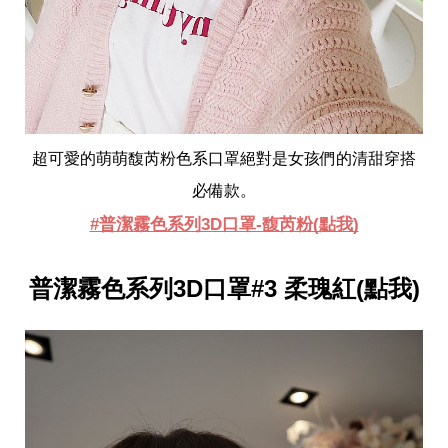
超可愛的萌萌馥芮粉色系口罩絕對是女孩們的清甜穿搭
必備款。
#普潔霧色系列3D口罩-馥芮粉(點我)
普潔霧色系列3D口罩#3 柔瑰紅(點我)