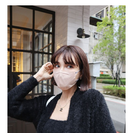
影
推
薦
時
尚
流
行
穿
搭
美
妝
髮
型
拍
照
技
巧
保
養
密
技