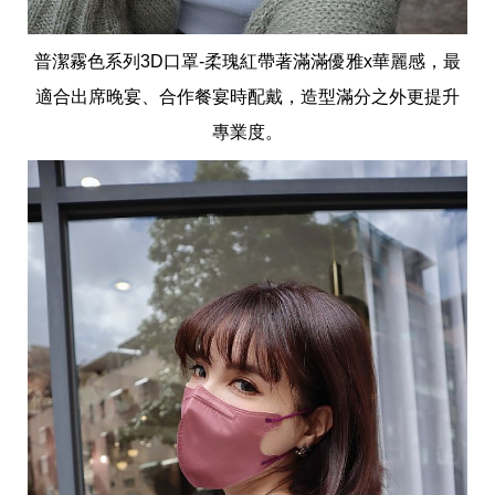
普潔霧色系列3D口罩-柔瑰紅帶著滿滿優雅x華麗感，最
適合出席晚宴、合作餐宴時配戴，造型滿分之外更提升
專業度。