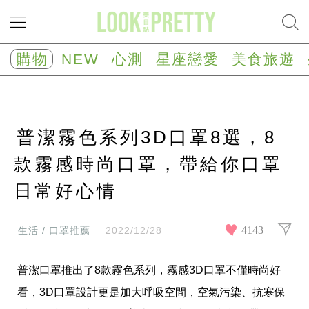
NEW
心
購物
NEW
心測
星座戀愛
美食旅遊
測
塔
羅
占
卜
普潔霧色系列3D口罩8選，8
心
理
測
款霧感時尚口罩，帶給你口罩
驗
日常好心情
星
座/
生
肖
4143
生活 / 口罩推薦
2022/12/28
運
勢
普潔口罩推出了8款霧色系列，霧感3D口罩不僅時尚好
星
座
看，3D口罩設計更是加大呼吸空間，空氣污染、抗寒保
戀