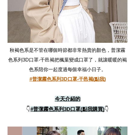
秋褐色系是不管在哪個時節都非常熱賣的顏色，普潔霧
色系列3D口罩-干邑褐把楓葉變成口罩了，就讓暖暖的褐
色系陪你一起度過每個幸福小日子。
#普潔霧色系列3D口罩-干邑褐(點我)
今天介紹的
👇
#普潔霧色系列3D口罩(點我購買)
👇