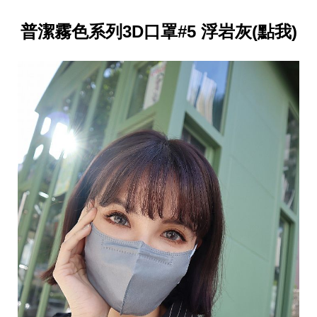
普潔霧色系列3D口罩#5 浮岩灰(點我)