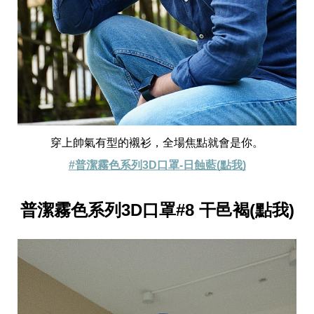
穿上帥氣有型的襯衫，全場焦點就會是你。
#普潔霧色系列3D口罩-日蝕藍(點我)
普潔霧色系列3D口罩#8 干邑褐(點我)