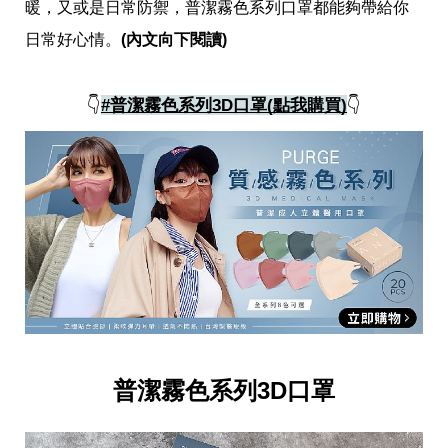
愛
暖，又或是日常防禦，普潔霧色系列口罩都能夠帶給你
戀
日常好心情。
(內文向下閱讀)
愛
指
南
👇
#普潔霧色系列3D口罩(點我購買)
👇
害
羞
話
題
關
於
你
自
己
星
座
愛
情
美
普潔霧色系列3D口罩
食
旅
遊