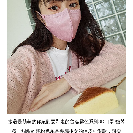
事
生
活
熱
門
新
鮮
事
優
惠
懶
人
包
購
物
首
頁
關
於
接著是萌萌的你絕對要帶走的普潔霧色系列3D口罩-馥芮
歡
迎
粉，甜甜的淡粉色系是專屬少女的俏皮可愛款，想耍