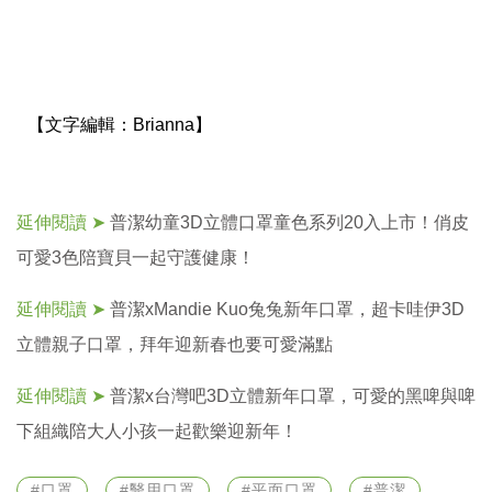
【文字編輯：
Brianna】
延伸閱讀 ➤
普潔幼童3D立體口罩童色系列20入上市！俏皮
可愛3色陪寶貝一起守護健康！
延伸閱讀 ➤
普潔xMandie Kuo兔兔新年口罩，超卡哇伊3D
立體親子口罩，拜年迎新春也要可愛滿點
延伸閱讀 ➤
普潔x台灣吧3D立體新年口罩，可愛的黑啤與啤
下組織陪大人小孩一起歡樂迎新年！
#口罩
#醫用口罩
#平面口罩
#普潔