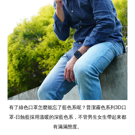
有了綠色口罩怎麼能忘了藍色系呢？普潔霧色系列3D口
罩-日蝕藍採用溫暖的深藍色系，不管男生女生帶起來都
有滿滿態度。