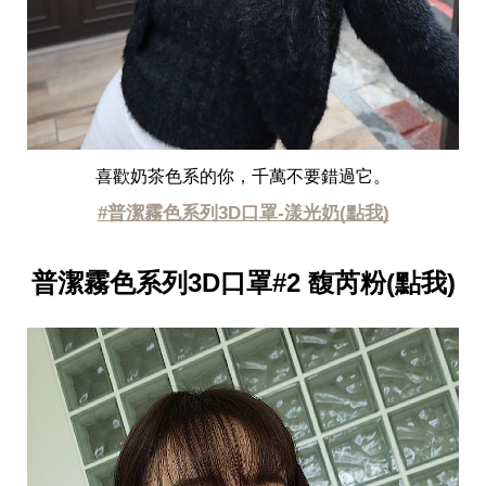
瘦
身
運
動
健
身
名
人
教
喜歡奶茶色系的你，千萬不要錯過它。
學
#普潔霧色系列3D口罩-漾光奶(點我)
瘦
身
菜
普潔霧色系列3D口罩#2 馥芮粉(點我)
單
窈
窕
計
畫
優
惠
新
知
時