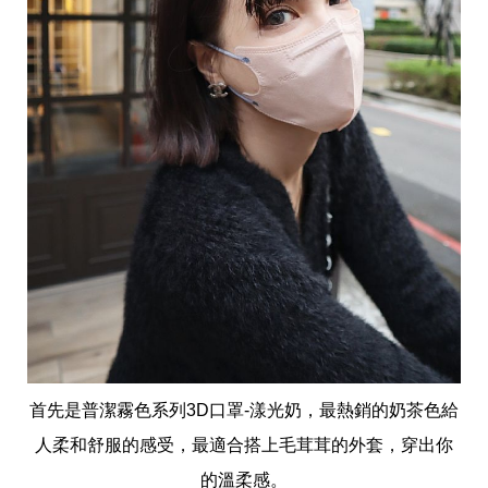
味
玩
具
手
機
桌
布
娛
樂
明
星
焦
點
韓
流
報
到
熱
播
首先是普潔霧色系列3D口罩-漾光奶，最熱銷的奶茶色給
夯
人柔和舒服的感受，最適合搭上毛茸茸的外套，穿出你
劇
電
的溫柔感。