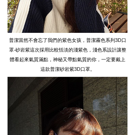
普潔當然不會忘了我們的紫色女孩，普潔霧色系列3D口
罩-砂岩紫這次採用比較恬淡的淺紫色，淺色系設計讓整
體看起來氣質滿點，神秘又帶點氣質的你，一定要戴上
這款普潔砂岩紫3D口罩。