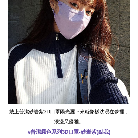
戴上普潔砂岩紫3D口罩陽光灑下來就像樣沈浸在夢裡，
浪漫又優雅。
#普潔霧色系列3D口罩-砂岩紫(點我)