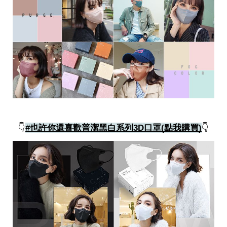
👇
#也許你還喜歡普潔黑白系列3D口罩(點我購買)
👇