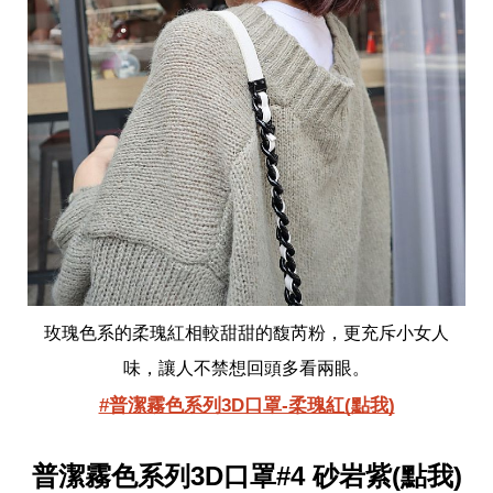
玫瑰色系的柔瑰紅相較甜甜的馥芮粉，更充斥小女人
味，讓人不禁想回頭多看兩眼。
#普潔霧色系列3D口罩-柔瑰紅(點我)
普潔霧色系列3D口罩#4 砂岩紫(點我)