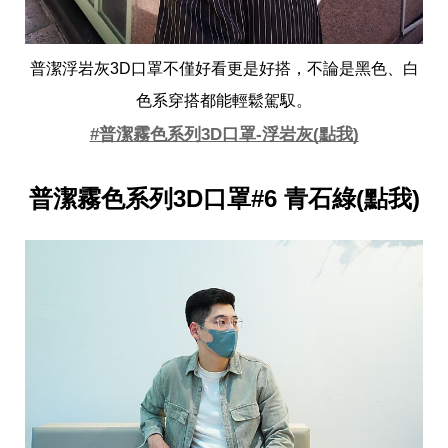
普潔浮岩灰3D口罩不僅好看更是好搭，不論是黑色、白
色系穿搭都能輕鬆駕馭。
#普潔霧色系列3D口罩-浮岩灰(點我)
普潔霧色系列3D口罩#6 青石綠(點我)