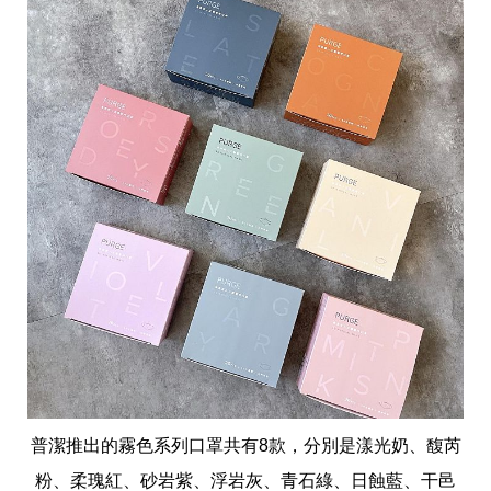
帶
你
玩
帶
你
吃
帶
你
住
出
國
趣
網
美
打
卡
景
點
生
活
普潔推出的霧色系列口罩共有8款，分別是漾光奶、馥芮
清
潔
粉、柔瑰紅、砂岩紫、浮岩灰、青石綠、日蝕藍、干邑