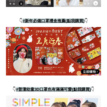
👇
#新年必備口罩禮盒推薦(點我購買)
👇
👇
#普潔幼童3D口罩也有滿滿可愛(點我購買)
👇