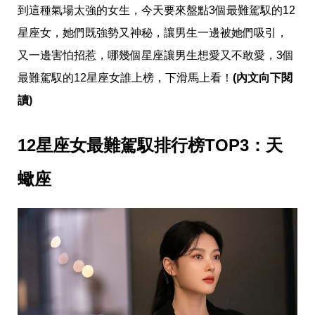
愛
到這種氣場太強的女生，今天要來盤點3個最難駕馭的12
戀
星座女，她們既強勢又神秘，讓男生一邊被她們吸引，
愛
指
又一邊害怕招惹，哪幾個星座讓男生想愛又不敢愛，3個
南
害
最難駕馭的12星座女誰上榜，下滑馬上看！
(內文向下閱
羞
讀)
話
題
關
12星座女最難駕馭排行榜TOP3：天
於
你
自
蠍座
己
星
座
愛
情
美
食
旅
遊