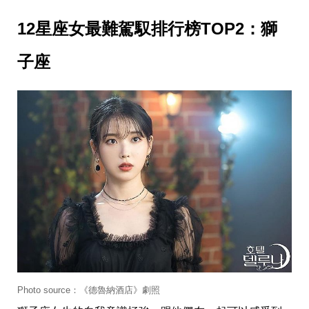
收
納
12星座女最難駕馭排行榜TOP2：獅
生
活
小
子座
物
口
罩
推
薦
居
家
料
理
職
場
生
活
美
食
開
箱
Photo source：《德魯納酒店》劇照
趣