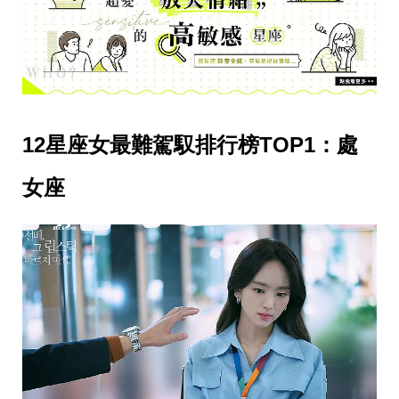
影
推
薦
時
尚
流
行
12星座女最難駕馭排行榜TOP1：處
穿
搭
美
女座
妝
髮
型
拍
照
技
巧
保
養
密
技