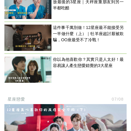
放最後的3星座｜天秤座重朋友到另一
半都吃醋
這件事千萬別做！12星座最不能接受另
一半做什麼（上）｜牡羊座超討厭被欺
騙，OO座最受不了冷戰！
你以為他喜歡你？其實只是人太好！最
容易讓人產生戀愛錯覺的3大星座
星座戀愛
07/08