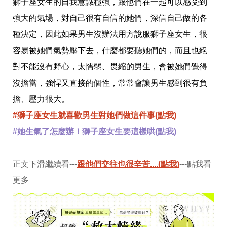
味
獅子座女生的自我意識極強，跟他們在一起可以感受到
玩
強大的氣場，對自己很有自信的她們，深信自己做的各
具
手
種決定，因此如果男生沒辦法用方說服獅子座女生，很
機
容易被她們氣勢壓下去，什麼都要聽她們的，而且也絕
桌
布
對不能沒有野心，太懦弱、畏縮的男生，會被她們覺得
娛
沒擔當，強悍又直接的個性，常常會讓男生感到很有負
樂
擔、壓力很大。
明
星
#獅子座女生就喜歡男生對她們做這件事(點我)
焦
點
#她生氣了怎麼辦！獅子座女生要這樣哄(點我)
韓
流
報
正文下滑繼續看---
跟他們交往也很辛苦....(點我)
---點我看
到
熱
更多
播
夯
劇
電