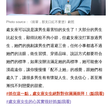
瘦
身
運
動
健
Photo source：《前輩，那支口紅不要塗》劇照
身
處女座可以說是讓男生最害怕的女生了！大部分的男生
名
人
比起女生，顯得比較不拘小節，但處女座沒打算放過男
教
學
生，她們的挑剔讓男生們退避三舍，任何小事都逃不過
瘦
她們的法眼，衛生習慣、穿搭品味、說話方式都要符合
身
菜
她們的標準，如果沒辦法滿足她的高標準，她可能會冷
單
窈
漠疏遠你，讓你慢慢懂「配不上她」的感覺，跟她們相
窕
處久了，讓很多男生有有懷疑人生、失去信心，甚至漸
計
畫
漸找不到戀愛的甜蜜。
優
#抓住這一點，處女座女生絕對對你滿滿崇拜！ (點我看)
惠
新
#處女座女生的心其實很好抓(點我看)
知
時