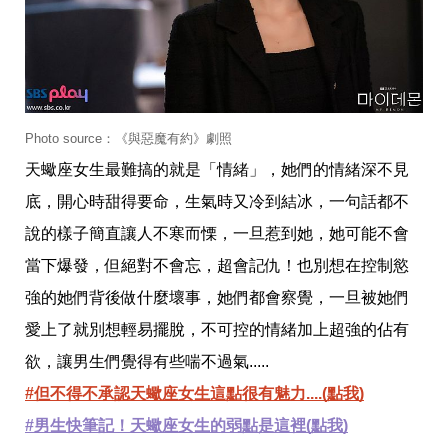
帶
你
玩
帶
你
吃
帶
你
Photo source：《與惡魔有約》劇照
住
天蠍座女生最難搞的就是「情緒」，她們的情緒深不見
出
國
底，開心時甜得要命，生氣時又冷到結冰，一句話都不
趣
說的樣子簡直讓人不寒而慄，一旦惹到她，她可能不會
網
美
當下爆發，但絕對不會忘，超會記仇！也別想在控制慾
打
卡
強的她們背後做什麼壞事，她們都會察覺，一旦被她們
景
愛上了就別想輕易擺脫，不可控的情緒加上超強的佔有
點
欲，讓男生們覺得有些喘不過氣.....
生
活
#但不得不承認天蠍座女生這點很有魅力....(點我)
清
#男生快筆記！天蠍座女生的弱點是這裡(點我)
潔