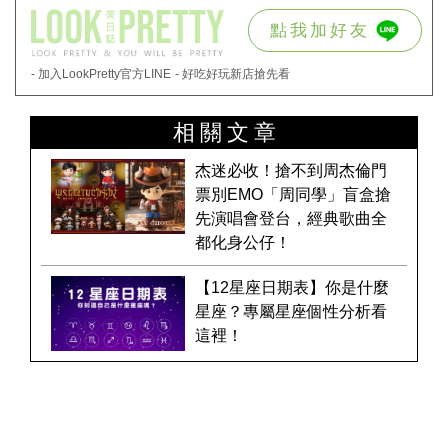
點我加好友
- 加入LookPretty官方LINE
- 好吃好玩新店搶先看
相關文章
杰迷必收！搶不到周杰倫門
票別EMO「周同學」盲盒搶
先演唱會登台，經典歌曲全
都化身公仔！
【12星座日期表】你是什麼
星座？專屬星座個性分析看
這裡！