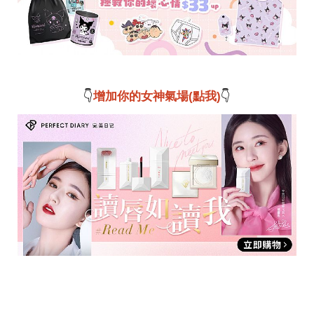
投
稿
聲
明
版
權
提
👇
增加你的女神氣場(點我)
👇
報