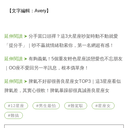
【文字編輯：
Avery】
延伸閱讀 ➤
分手當口頭禪？這3大星座吵架時動不動就愛
「提分手」｜吵不贏就情緒勒索你，第一名網超有感！
延伸閱讀 ➤
有夠義氣！5個重友輕色星座談戀愛也不忘朋友
｜OO座不愛回另一半訊息，根本僞單身！
延伸閱讀 ➤
脾氣不好卻很善良星座女TOP3｜這3星座看似
脾氣差，其實心很軟！脾氣暴躁卻很真誠善良星座女
#12星座
#男生最怕
#難駕馭
#星座女
#難搞