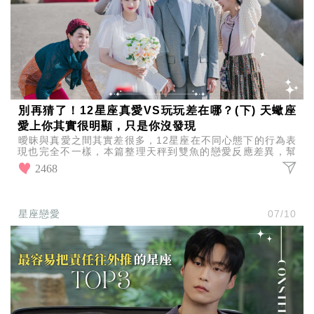
別再猜了！12星座真愛VS玩玩差在哪？(下) 天蠍座
愛上你其實很明顯，只是你沒發現
曖昧與真愛之間其實差很多，12星座在不同心態下的行為表
現也完全不一樣，本篇整理天秤到雙魚的戀愛反應差異，幫
你快速看懂誰是真心投入、誰只是玩玩而已。
2468
星座戀愛
07/10