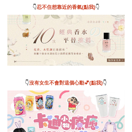
事
👇
忍不住想靠近的香氣(點我)
👇
生
活
熱
門
新
鮮
事
優
惠
懶
人
包
👇
沒有女生不會對這個心動💕(點我)
👇
購
物
首
頁
關
於
歡
迎