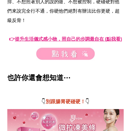
瘦
排、不想照著別人的說的做、不想被控制，硬碰硬對他
身
們來說完全行不通，你硬他們絕對有辦法比你更硬，超
運
動
級反骨！
健
身
名
👉
提升生活儀式感小物，照自己的步調最自在 (點我看)
人
教
學
瘦
身
菜
單
也許你還會想知道⋯
窈
窕
計
畫
👇
別跟腸胃硬碰硬！
👇
優
惠
新
知
時