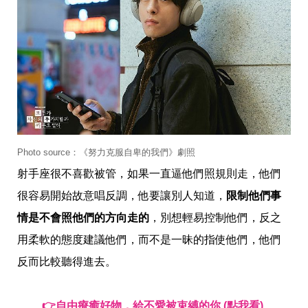
收
納
生
活
小
物
口
罩
推
薦
居
家
Photo source：《努力克服自卑的我們》劇照
料
射手座很不喜歡被管，如果一直逼他們照規則走，他們
理
職
很容易開始故意唱反調，他要讓別人知道，
限制他們事
場
生
情是不會照他們的方向走的
，別想輕易控制他們，反之
活
用柔軟的態度建議他們，而不是一昧的指使他們，他們
美
食
反而比較聽得進去。
開
箱
趣
👉
自由療癒好物，給不愛被束縛的你 (點我看) 