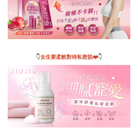
事
生
活
熱
門
新
鮮
事
優
👇
女生要柔軟對待私密肌❤️
👇
惠
懶
人
包
購
物
首
頁
關
於
歡
迎