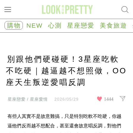
NEW
心
購物
NEW
心測
星座戀愛
美食旅遊
測
塔
羅
占
卜
別跟他們硬碰硬！3星座吃軟
心
理
測
不吃硬｜越逼越不想照做，OO
驗
座天生叛逆愛唱反調
星
座/
生
肖
1444
星座戀愛 / 星座愛情
2026/05/29
運
勢
有些人其實不是故意難搞，只是特別吃軟不吃硬，你越
星
座
逼他們反而越不想配合，甚至還會故意唱反調，對他們
戀