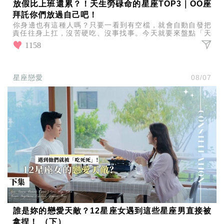
放假比上班還累？！天生勞碌命的星座TOP3｜OO座
拜託你們放過自己吧！
你身邊也有這種人嗎？只要一看到有空檔，就會自動自發把
責任往身上扛，沒苦硬吃、沒事找事。今天就要來盤點「天
生勞碌命的星座TOP3」，快來看看你或你的朋友有沒有上
1158
榜
星座戀愛
08/07
誰是妳的戀愛天敵？12星座女遇到這些星座男直接被
拿捏！ （下）