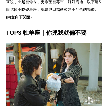
愛
來說，比起被命令，更希望被尊重、好好溝通，以下這3
戀
個吃軟不吃硬星座，就是典型越硬來越不配合的類型。
愛
指
(內文向下閱讀)
南
害
羞
TOP3 牡羊座｜你兇我就偏不要
話
題
關
於
你
自
己
星
座
愛
情
美
食
旅
遊