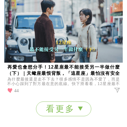
再愛也會想分手！12星座最不能接受另一半做什麼
（下）｜天蠍座最恨背叛，「這星座」最怕沒有安全
為什麼最後還是走不下去？很多感情不是因為不愛了，而是
感！
不小心踩到了對方最在意的底線。快下滑看看，12星座最不
能接受另一半做什麼，也提醒自己別一不小心就踩雷！
44
看更多