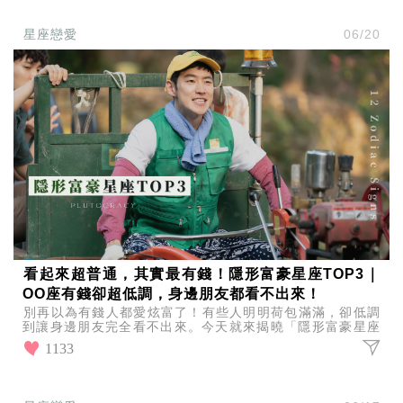
星座戀愛
06/20
看起來超普通，其實最有錢！隱形富豪星座TOP3｜
OO座有錢卻超低調，身邊朋友都看不出來！
別再以為有錢人都愛炫富了！有些人明明荷包滿滿，卻低調
到讓身邊朋友完全看不出來。今天就來揭曉「隱形富豪星座
TOP3」，看看誰才是真正深藏不露的財富高手！
1133