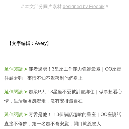
投
// 本文部分圖片素材
designed by Freepik
 //
稿
聲
明
版
權
提
報
【文字編輯：
Avery】
延伸閱讀 ➤
能者過勞！3星座工作能力強卻最累｜OO座責
任感太強，事情不知不覺落到他們身上
延伸閱讀 ➤
超級P人！3星座不愛被計畫綁住｜做事超看心
情，生活順著感覺走，沒有安排最自在
延伸閱讀 ➤
毒舌是他！！3個講話超嗆的星座｜OO座說話
直接不修飾，第一名超不會安慰，開口就惹怒人