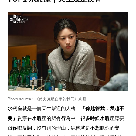
影
推
薦
時
尚
流
行
穿
搭
美
妝
髮
型
拍
照
技
Photo source：《努力克服自卑的我們》劇照
巧
保
水瓶座就是一個天生叛逆的人格，
「你越管我，我越不
養
要」
貫穿在水瓶座的所有行為中，很多時候水瓶座應要
密
技
跟你唱反調，沒有別的理由，純粹就是不想聽你的安