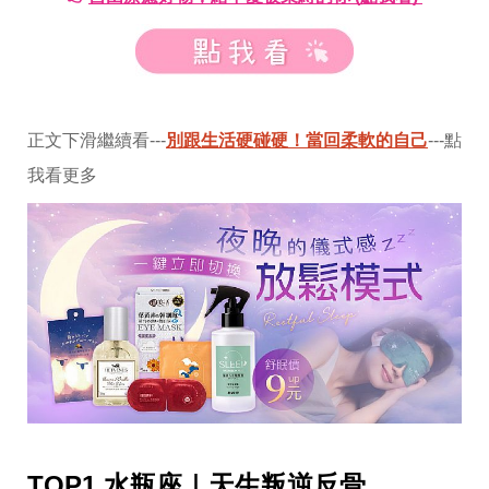
味
玩
具
手
機
桌
布
正文下滑繼續看---
別跟生活硬碰硬！當回柔軟的自己
---點
娛
我看更多
樂
明
星
焦
點
韓
流
報
到
熱
播
夯
劇
電
TOP1 水瓶座｜天生叛逆反骨