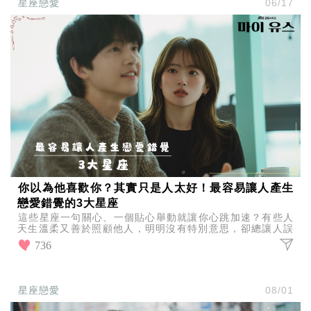
星座戀愛
06/17
你以為他喜歡你？其實只是人太好！最容易讓人產生
戀愛錯覺的3大星座
這些星座一句關心、一個貼心舉動就讓你心跳加速？有些人
天生溫柔又善於照顧他人，明明沒有特別意思，卻總讓人誤
以為正在曖昧中，最容易讓人產生戀愛錯覺的3大星座。
736
星座戀愛
08/01