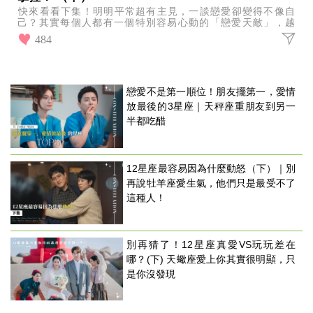
快來看看下集！明明平常超有主見，一談戀愛卻變得不像自
己？其實每個人都有一個特別容易心動的「戀愛天敵」，越
是猜不透、越是和自己不同，反而越容易被吸引！
484
戀愛不是第一順位！朋友擺第一，愛情
放最後的3星座｜天秤座重朋友到另一
半都吃醋
12星座最容易因為什麼動怒（下）｜別
再說牡羊座愛生氣，他們只是最受不了
這種人！
別再猜了！12星座真愛VS玩玩差在
哪？(下) 天蠍座愛上你其實很明顯，只
是你沒發現