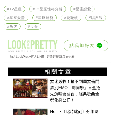
#12星座
#12星座性格分析
#星座戀愛
#星座愛情
#星座運勢
#硬碰硬
#唱反調
#叛逆
#反骨
點我加好友
- 加入LookPretty官方LINE
- 好吃好玩新店搶先看
相關文章
杰迷必收！搶不到周杰倫門
票別EMO「周同學」盲盒搶
先演唱會登台，經典歌曲全
都化身公仔！
Netflix《此時此刻》分集劇