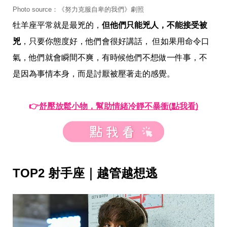
帶
Photo source：《努力克服自卑的我們》劇照
你
玩
牡羊座平常就是最兇的，
但他們只能兇人，不能接受被
帶
你
兇
，只要你態度好，他們會很好講話， 但如果用命令口
吃
氣，他們就會瞬間不爽，有時候他們不想做一件事，不
帶
你
是因為事情本身，而是討厭被壓著走的感覺。
住
出
國
👉
舒壓放鬆小物，幫助情緒冷靜不暴衝(點我看)
趣
網
美
打
卡
景
點
TOP2 射手座｜越管越想逃
生
活
清
潔