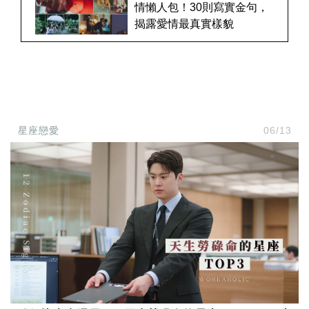
情懶人包！30則寫實金句，
揭露愛情最真實樣貌
星座戀愛
06/13