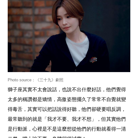
影
推
薦
時
尚
流
行
穿
搭
美
妝
髮
型
Photo source：《三十九》劇照
拍
獅子座其實不太會說話，也說不出什麼好話，他們覺得
照
技
太多的稱讚都是矯情，高傲姿態擺久了常常不自覺就變
巧
得毒舌，其實可以把話說得好聽，他們卻硬要唱反調，
保
養
最常聽到的就是「我才不要、我才不想」，但其實他們
密
技
是行動派，心裡是不是這麼想從他們的行動就看得一清