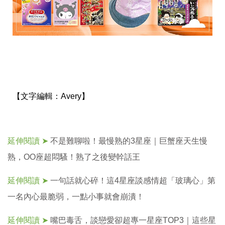
投
稿
聲
明
版
權
提
報
【文字編輯：
Avery】
延伸閱讀 ➤
不是難聊啦！最慢熟的3星座｜巨蟹座天生慢
熟，OO座超悶騷！熟了之後變幹話王
延伸閱讀 ➤
一句話就心碎！這4星座談感情超「玻璃心」第
一名內心最脆弱，一點小事就會崩潰！
延伸閱讀 ➤
嘴巴毒舌，談戀愛卻超專一星座TOP3｜這些星