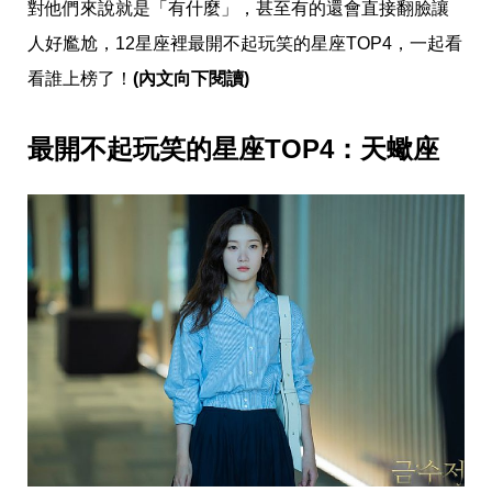
愛
對他們來說就是「有什麼」，甚至有的還會直接翻臉讓
戀
人好尷尬，12星座裡最開不起玩笑的星座TOP4，一起看
愛
指
看誰上榜了！
(內文向下閱讀)
南
害
羞
最開不起玩笑的星座TOP4：天蠍座
話
題
關
於
你
自
己
星
座
愛
情
美
食
旅
遊