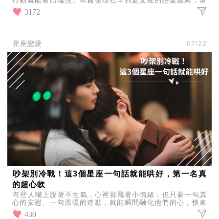
你判斷對方是否真心。
3172
星座戀愛
07/22
吵架別冷戰！這3個星座一句話就能哄好，第一名真
的超心軟
有些人嘴上說著不生氣，心裡卻藏著小情緒；但只要一句真
心的安慰、一句溫暖的道歉，就能瞬間融化他們的心，快來
看看最容易被一句話哄好的3大星座！
430