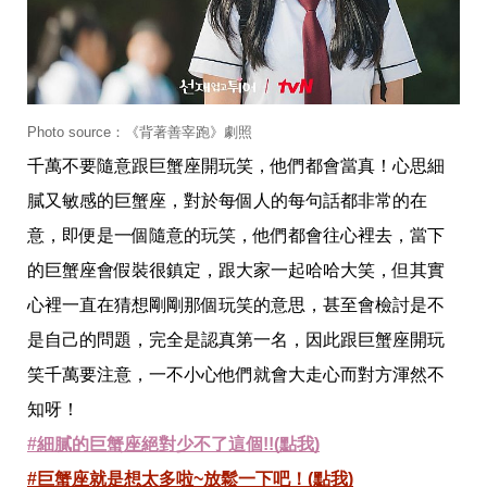
事
生
活
熱
門
新
Photo source：《背著善宰跑》劇照
鮮
事
千萬不要隨意跟巨蟹座開玩笑，他們都會當真！心思細
優
膩又敏感的巨蟹座，對於每個人的每句話都非常的在
惠
懶
意，即便是一個隨意的玩笑，他們都會往心裡去，當下
人
的巨蟹座會假裝很鎮定，跟大家一起哈哈大笑，但其實
包
心裡一直在猜想剛剛那個玩笑的意思，甚至會檢討是不
購
物
是自己的問題，完全是認真第一名，因此跟巨蟹座開玩
首
頁
笑千萬要注意，一不小心他們就會大走心而對方渾然不
關
知呀！
於
#細膩的巨蟹座絕對少不了這個!!(點我)
歡
迎
#巨蟹座就是想太多啦~放鬆一下吧！(點我)