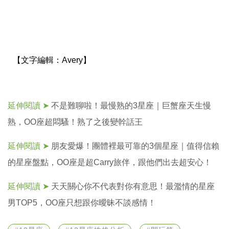
【文字編輯：
Avery】
延伸閱讀 ➤
不是難聊啦！最慢熟的3星座｜巨蟹座天生慢
熟，OO座超悶騷！熟了之後變幹話王
延伸閱讀 ➤
朋友愛爆！團體裡最可靠的3個星座｜值得信賴
的星座盤點，OO座是超Carry旅伴，跟他們出去超安心！
延伸閱讀 ➤
天天關心你不代表對你有意思！最濫情的星座
男TOP5，OO座只想跟你曖昧不談感情！