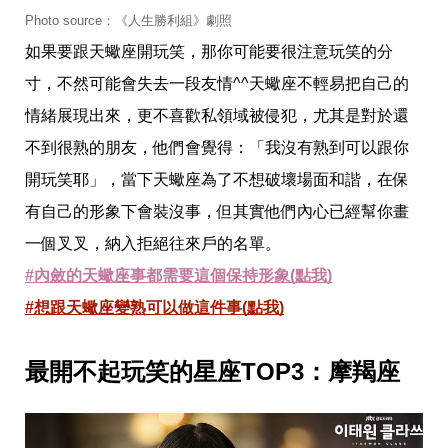
帶
你
Photo source：《人生勝利組》劇照
玩
如果要跟天蠍座開玩笑，那你可能要很注意玩笑的分
帶
你
寸，不然可能會失去一段友情^^天蠍座不輕易把自己的
吃
情緒展現出來，更不喜歡私領域被侵犯，尤其是對於還
帶
你
不到很熟的朋友，他們會覺得：「我沒有熟到可以跟你
住
出
開玩笑耶」，當下天蠍座為了不想破壞場面和諧，在保
國
有自己的形象下會裝沒事，但其實他們內心已經幫你畫
趣
網
一個叉叉，納入拒絕往來戶的名單。
美
#內斂的天蠍座事都需要這個保持形象(點我)
打
卡
#想跟天蠍座變熟可以做這件事(點我)
景
點
最開不起玩笑的星座TOP3：摩羯座
生
活
清
潔