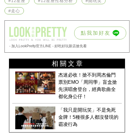
#12星座
#12星座性格分析
#開玩笑
#走心
點我加好友
- 加入LookPretty官方LINE
- 好吃好玩新店搶先看
相關文章
杰迷必收！搶不到周杰倫門
票別EMO「周同學」盲盒搶
先演唱會登台，經典歌曲全
都化身公仔！
「我只是開玩笑」不是免死
金牌！5種很多人都沒發現的
霸凌行為