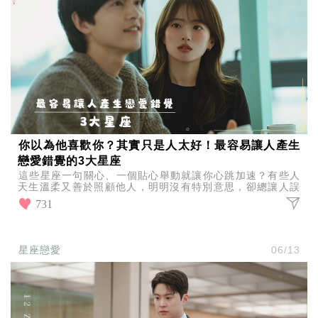
你以為他喜歡你？其實只是人太好！最容易讓人產生
戀愛錯覺的3大星座
這些星座一句關心、一個貼心舉動就讓你心跳加速？有些人
天生溫柔又善於照顧他人，明明沒有特別意思，卻總讓人誤
以為正在曖昧中，最容易讓人產生戀愛錯覺的3大星座。
731
星座戀愛
06/13