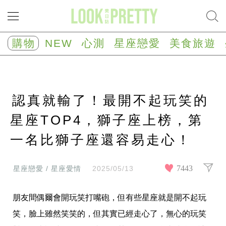
NEW
心
購物
NEW
心測
星座戀愛
美食旅遊
測
塔
羅
占
卜
認真就輸了！最開不起玩笑的
心
理
測
星座TOP4，獅子座上榜，第
驗
一名比獅子座還容易走心！
星
座/
生
肖
7443
星座戀愛 / 星座愛情
2025/05/13
運
勢
朋友間偶爾會開玩笑打嘴砲，但有些星座就是開不起玩
星
座
笑，臉上雖然笑笑的，但其實已經走心了，無心的玩笑
戀