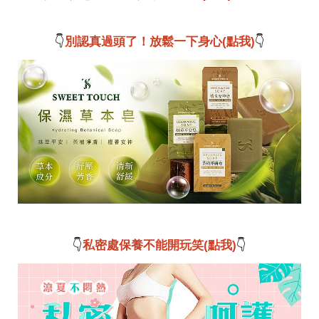
投
稿
聲
👇
別認真過頭了！放鬆一下身心(點我)
👇
明
版
權
提
報
👇
私密處保養不能開玩笑(點我)
👇