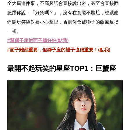
瘦
全大局這件事，不高興話會直接說出來，甚至會直接翻
身
臉跟你說：「好笑嗎？」，沒有在意尷不尷尬，想跟他
運
動
們開玩笑絕對要小心拿捏，否則你會被獅子的傲氣反撲
健
身
一頓。
名
#幫獅子座把面子顧好好(點我)
人
教
#面子雖然重要，但獅子座的裡子也很重要！(點我)
學
瘦
身
最開不起玩笑的星座TOP1：巨蟹座
菜
單
窈
窕
計
畫
優
惠
新
知
時