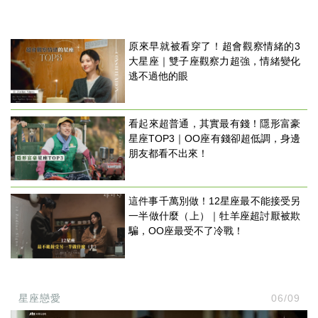
原來早就被看穿了！超會觀察情緒的3
大星座｜雙子座觀察力超強，情緒變化
逃不過他的眼
看起來超普通，其實最有錢！隱形富豪
星座TOP3｜OO座有錢卻超低調，身邊
朋友都看不出來！
這件事千萬別做！12星座最不能接受另
一半做什麼（上）｜牡羊座超討厭被欺
騙，OO座最受不了冷戰！
星座戀愛
06/09