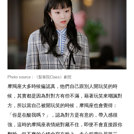
收
納
生
活
小
物
口
罩
推
薦
居
家
料
理
Photo source：《梨泰院Class》劇照
職
摩羯座大多時候偏認真，他們自己跟別人開玩笑的時
場
生
候，其實都是因為對對方有些不滿，藉著玩笑來嘲諷對
活
方，所以當自己被開玩笑的時候，摩羯座也會覺得：
美
食
「你是在酸我嗎？」，認為對方是有意的，帶入感很
開
箱
強，這時的摩羯座表情絕對藏不住，即便不會直接跟你
趣