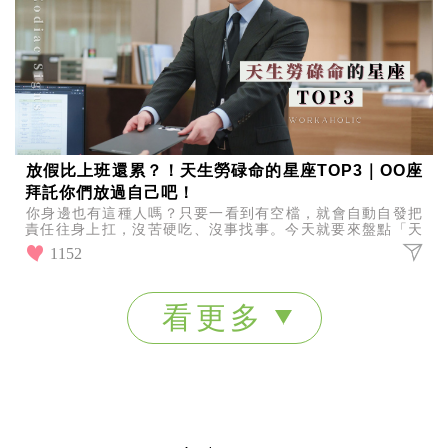
放假比上班還累？！天生勞碌命的星座TOP3｜OO座
拜託你們放過自己吧！
你身邊也有這種人嗎？只要一看到有空檔，就會自動自發把
責任往身上扛，沒苦硬吃、沒事找事。今天就要來盤點「天
生勞碌命的星座TOP3」，快來看看你或你的朋友有沒有上
1152
榜
看更多