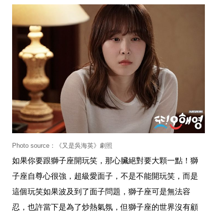
影
推
薦
時
尚
流
行
穿
搭
美
妝
髮
型
拍
照
Photo source：《又是吳海英》劇照
技
如果你要跟獅子座開玩笑，那心臟絕對要大顆一點！獅
巧
保
子座自尊心很強，超級愛面子，不是不能開玩笑，而是
養
密
這個玩笑如果波及到了面子問題，獅子座可是無法容
技
忍，也許當下是為了炒熱氣氛，但獅子座的世界沒有顧