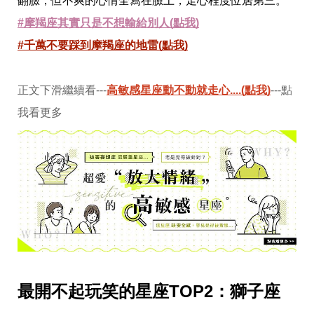
翻臉，但不爽的心情全寫在臉上，走心程度位居第三。
味
玩
#摩羯座其實只是不想輸給別人(點我)
具
手
#千萬不要踩到摩羯座的地雷(點我)
機
桌
布
正文下滑繼續看---
高敏感星座動不動就走心....(點我)
---點
娛
我看更多
樂
明
星
焦
點
韓
流
報
到
熱
播
夯
最開不起玩笑的星座TOP2：獅子座
劇
電