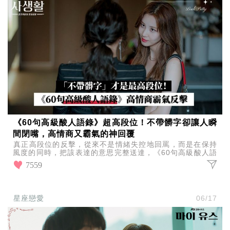
《60句高級酸人語錄》超高段位！不帶髒字卻讓人瞬
間閉嘴，高情商又霸氣的神回覆
真正高段位的反擊，從來不是情緒失控地回罵，而是在保持
風度的同時，把該表達的意思完整送達，《60句高級酸人語
錄》不帶髒字又霸氣，既有修養，又不失殺傷力！
7559
星座戀愛
06/17