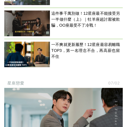
這件事千萬別做！12星座最不能接受另
一半做什麼（上）｜牡羊座超討厭被欺
騙，OO座最受不了冷戰！
一不爽就更新履歷！12星座最容易離職
TOP3，第一名理念不合，再高薪也留
不住
星座戀愛
07/02