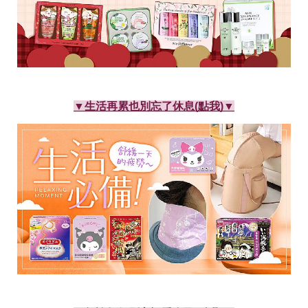
瘦
身
運
動
健
身
名
人
▼生活再累也別忘了休息(點我)▼
教
學
瘦
身
菜
單
窈
窕
計
畫
優
惠
新
知
時