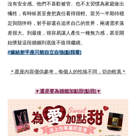
影
沒有安全感。他們不喜歡被管、也不太習慣為家庭做出
推
薦
犧牲，有時候甚至會把責任看得很輕。當另一半期待穩
定與陪伴時，射手卻還在追求自己的世界，兩邊需求落
時
尚
差很大。到最後，很容易讓人產生一種無力感，甚至開
流
行
始懷疑這段婚姻到底值不值得繼續。
穿
#嫁給射手座只能自立自強(點我看)
搭
美
妝
＊星座內容僅供參考，每個人的性格不同，切勿較真＊
髮
型
拍
照
▼還是要為婚姻加點甜(點我)▼
技
巧
保
養
密
技