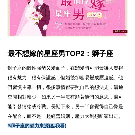
收
納
生
活
小
物
口
罩
推
最不想嫁的星座男TOP2：獅子座
薦
居
家
獅子座的個性強勢又愛面子，在戀愛時可能會讓人覺得
料
理
很有魅力、很有保護感，但婚後卻容易變成壓迫感。他
職
們習慣主導一切，很多事情都要照自己的想法走，溝通
場
生
空間相對較少。如果另一半沒有順著他們的意思，還可
活
能引發情緒或冷戰。長期下來，另一半會覺得自己像是
美
食
在配合，而不是一起經營婚姻，壓力大到想離家出走。
開
箱
#獅子座的魅力來源(點我看)
趣