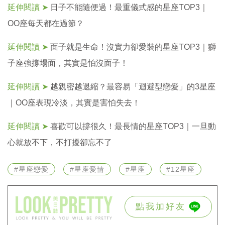
投
延伸閱讀 ➤
日子不能隨便過！最重儀式感的星座TOP3｜
稿
聲
OO座每天都在過節？
明
版
延伸閱讀 ➤
面子就是生命！沒實力卻愛裝的星座TOP3｜獅
權
提
子座強撐場面，其實是怕沒面子！
報
延伸閱讀 ➤
越親密越退縮？最容易「迴避型戀愛」的3星座
｜OO座表現冷淡，其實是害怕失去！
延伸閱讀 ➤
喜歡可以撐很久！最長情的星座TOP3｜一旦動
心就放不下，不打擾卻忘不了
#星座戀愛
#星座愛情
#星座
#12星座
點我加好友