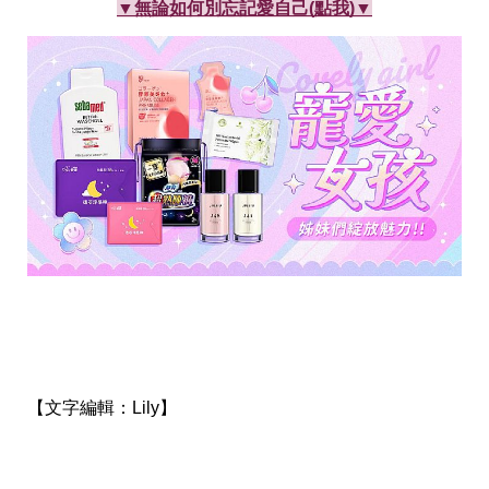
▼無論如何別忘記愛自己(點我)▼
事
生
活
熱
門
新
鮮
事
優
惠
懶
人
包
購
物
首
頁
【文字編輯：
Lily】
關
於
歡
迎