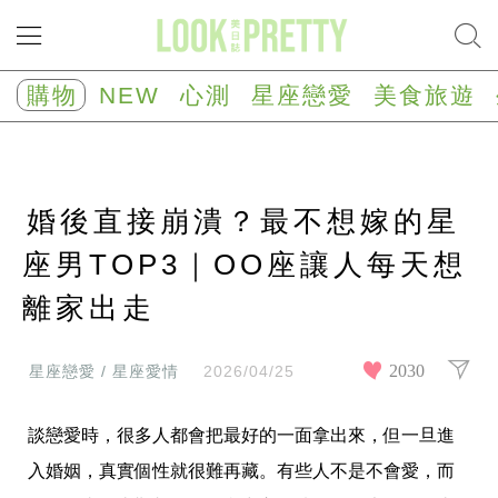
NEW
心
購物
NEW
心測
星座戀愛
美食旅遊
測
塔
羅
占
卜
婚後直接崩潰？最不想嫁的星
心
理
測
座男TOP3｜OO座讓人每天想
驗
離家出走
星
座/
生
肖
2030
星座戀愛 / 星座愛情
2026/04/25
運
勢
談戀愛時，很多人都會把最好的一面拿出來，但一旦進
星
座
入婚姻，真實個性就很難再藏。有些人不是不會愛，而
戀