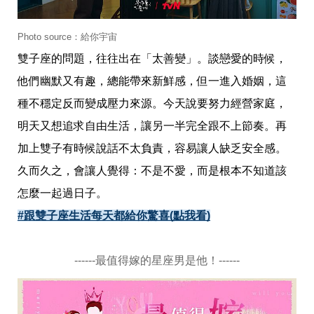
帶
你
玩
Photo source：給你宇宙
帶
你
雙子座的問題，往往出在「太善變」。談戀愛的時候，
吃
他們幽默又有趣，總能帶來新鮮感，但一進入婚姻，這
帶
你
種不穩定反而變成壓力來源。今天說要努力經營家庭，
住
明天又想追求自由生活，讓另一半完全跟不上節奏。再
出
國
加上雙子有時候說話不太負責，容易讓人缺乏安全感。
趣
網
久而久之，會讓人覺得：不是不愛，而是根本不知道該
美
怎麼一起過日子。
打
卡
#跟雙子座生活每天都給你驚喜(點我看)
景
點
------最值得嫁的星座男是他！------
生
活
清
潔