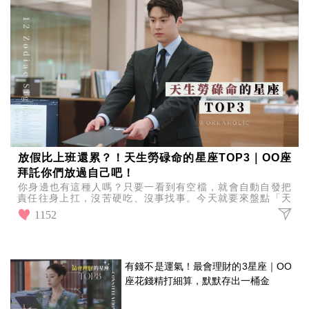
放假比上班還累？！天生勞碌命的星座TOP3｜OO座
拜託你們放過自己吧！
你身邊也有這種人嗎？只要一看到有空檔，就會自動自發把
責任往身上扛，沒苦硬吃、沒事找事。今天就要來盤點「天
生勞碌命的星座TOP3」，快來看看你或你的朋友有沒有上
1152
榜
有錢不是運氣！最會理財的3星座｜OO
座花錢精打細算，默默存出一桶金