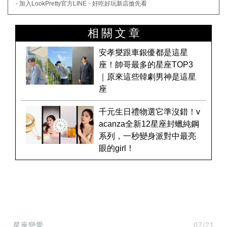
- 加入LookPretty官方LINE
- 好吃好玩新店搶先看
相關文章
安孝燮跟車銀優都是這星
座！帥哥最多的星座TOP3
｜原來這些韓劇男神是這星
座
千元生日禮物選它準沒錯！v
acanza全新12星座封蠟純鋼
系列，一秒變身派對中最亮
眼的girl！
星座戀愛
07/21