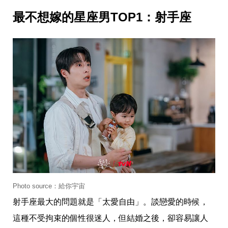
味
玩
最不想嫁的星座男TOP1：射手座
具
手
機
桌
布
娛
樂
明
星
焦
點
韓
流
報
到
熱
Photo source：給你宇宙
播
夯
射手座最大的問題就是「太愛自由」。談戀愛的時候，
劇
這種不受拘束的個性很迷人，但結婚之後，卻容易讓人
電