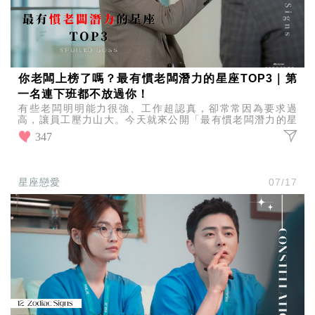
你老闆上榜了嗎？最有慣老闆潛力的星座TOP3｜第
一名連下班都不放過你！
有些老闆明明能力很強、工作超認真，卻常常因為要求過
高，讓員工壓力山大。今天就來公開「最有慣老闆潛力的星
座TOP3」，看看哪些星座最容易不小心走上慣老闆之路！
347
星座戀愛
07/17