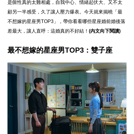
愛
是個性真的太難相處，自我中心、情緒起伏大、又不太
戀
顧另一半感受，久了讓人壓力爆表。今天就來揭曉「最
愛
指
不想嫁的星座男TOP3」，帶你看看哪些星座婚前婚後落
南
差最大，讓人直呼：這婚真的不好結！
(內文向下閱讀)
害
羞
話
最不想嫁的星座男TOP3：雙子座
題
關
於
你
自
己
星
座
愛
情
美
食
旅
遊