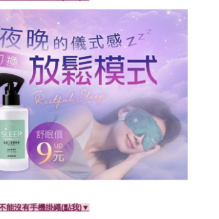
不能沒有手機掛繩(點我)▼