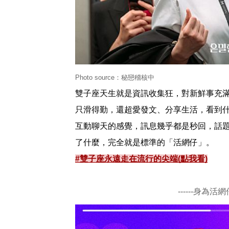
Photo source：秘戀稽核中
雙子座天生就是資訊收集狂，對新鮮事充
只滑得勤，還超愛發文、分享生活，看到
互動聊天的感覺，訊息幾乎都是秒回，話
了什麼，完全就是標準的「活網仔」。
#雙子座永遠走在流行的尖端(點我看)
------身為活