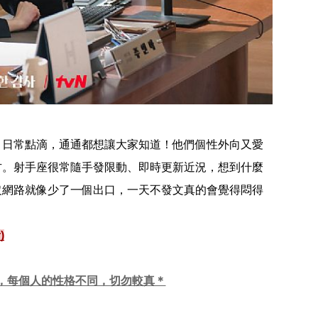
、日常點滴，通通都想讓大家知道！他們個性外向又愛
方。射手座很常隨手發限動、即時更新近況，想到什麼
沒網路就像少了一個出口，一天不發文真的會覺得悶得
)
，每個人的性格不同，切勿較真＊