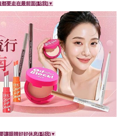
都要走在最前面(點我)▼
要讓眼睛好好休息(點我)▼