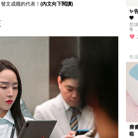
、發文成癮的代表！
(內文向下閱讀)
✨
💖
座
想
養
——
更
生
療
箱