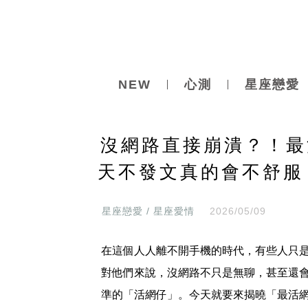
NEW
心測
星座戀愛
沒網路直接崩潰？！最
天不發文真的會不舒服
星座戀愛 / 星座愛情
2026/05/09
在這個人人離不開手機的時代，有些人只
對他們來說，沒網路不只是無聊，甚至還
準的「活網仔」。今天就要來揭曉「最活網