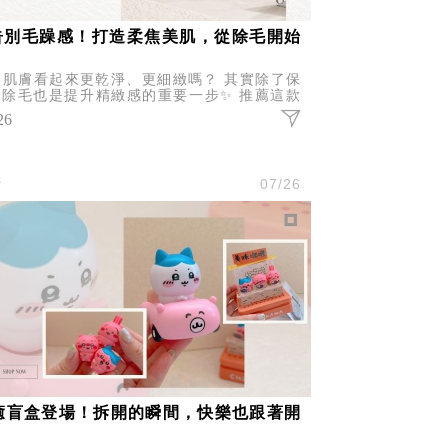
告別毛躁感！打造柔焦美肌，從除毛開始
讓肌膚看起來更乾淨、更細緻嗎？ 其實除了保
，除毛也是提升精緻感的重要一步✨ 推薦這款
 JIUJIU 親親柔焦淨膚除毛器 不只是除毛，
26
是讓肌膚看起來
活
07/26
癒盲盒登場！拆開的瞬間，快樂也跟著開