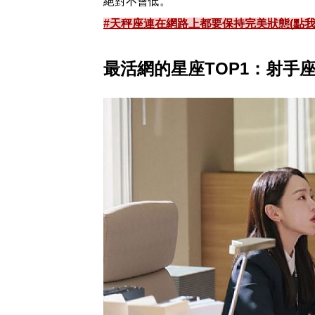
絕對不會低。
#天秤座連在網路上都要保持完美狀態(點我
最活網的星座TOP1：射手