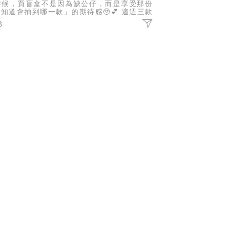
時候，買盲盒不是因為缺公仔，而是享受那份
知道會抽到哪一款」的期待感🥹💕 這週三款
氣IP盲盒報到，不管你是哪一派，都有機會抽
3
你的命定收藏！