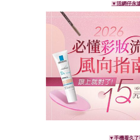
▼活網仔永遠
▼手機看久了