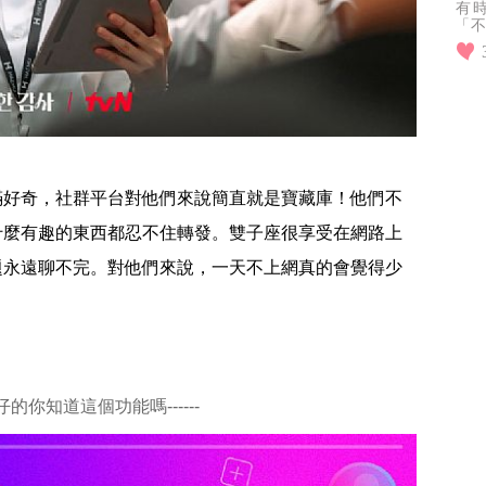
有
「不
超人
到
滿好奇，社群平台對他們來說簡直就是寶藏庫！他們不
什麼有趣的東西都忍不住轉發。雙子座很享受在網路上
題永遠聊不完。對他們來說，一天不上網真的會覺得少
網仔的你知道這個功能嗎------