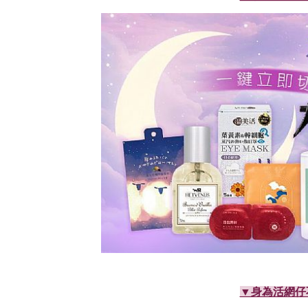
▼身為活網仔