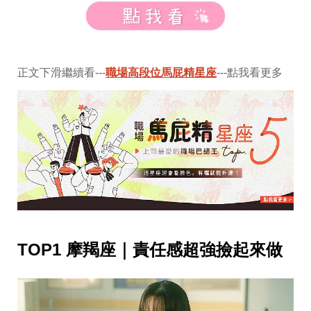
味
玩
具
手
機
桌
正文下滑繼續看---
職場高段位馬屁精星座
---點我看更多
布
娛
樂
明
星
焦
點
韓
流
報
到
TOP1 摩羯座｜責任感超強撿起來做
熱
播
夯
劇
電