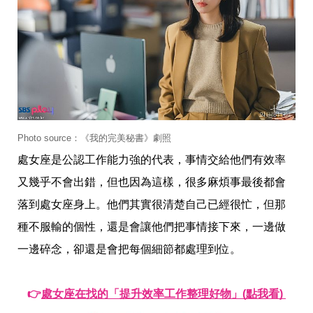
收
納
生
活
小
物
口
罩
推
薦
居
Photo source：《我的完美秘書》劇照
家
處女座是公認工作能力強的代表，事情交給他們有效率
料
理
又幾乎不會出錯，但也因為這樣，很多麻煩事最後都會
職
落到處女座身上。他們其實很清楚自己已經很忙，但那
場
生
種不服輸的個性，還是會讓他們把事情接下來，一邊做
活
美
一邊碎念，卻還是會把每個細節都處理到位。
食
開
箱
👉
處女座在找的「提升效率工作整理好物」(點我看) 
趣