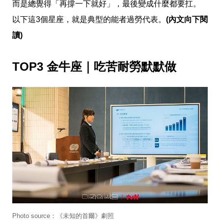
愛
而是總覺得「再撐一下就好」，最後變成什麼都要扛。
戀
以下這3個星座，就是典型的能者過勞代表。
(內文向下閱
愛
指
讀)
南
害
羞
TOP3 金牛座｜吃苦耐勞默默做
話
題
關
於
你
自
己
星
座
愛
情
美
食
旅
遊
Photo source：《未知的首爾》劇照