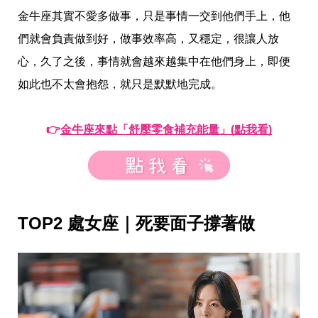
帶
你
金牛座其實不愛多做事，只是事情一交到他們手上，他
玩
們就會負責做到好，做事效率高，又穩定，很讓人放
帶
你
心，久了之後，事情就會越來越集中在他們身上，即便
吃
如此也不太會抱怨，就只是默默地完成。
帶
你
住
出
👉
金牛座來點「舒壓零食補充能量」(點我看)
國
趣
網
美
打
卡
TOP2 處女座｜死要面子撐著做
景
點
生
活
清
潔