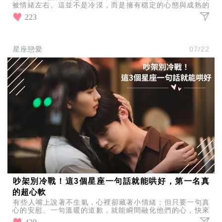
被情緒左右。這並不是冷漠，而是擁有穩定的心態與成熟的
情緒管理能力，以下這3大星座，天生就比較不容易陷入內
223
耗。
星座戀愛
07/22
吵架別冷戰！這3個星座一句話就能哄好，第一名真
的超心軟
有些人嘴上說著不生氣，心裡卻藏著小情緒；但只要一句真
心的安慰、一句溫暖的道歉，就能瞬間融化他們的心，快來
看看最容易被一句話哄好的3大星座！
430