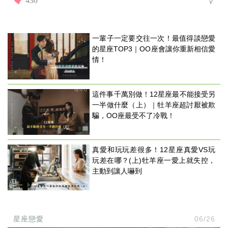
一輩子一定要交往一次！最值得談戀愛
的星座TOP3｜OO座會讓你重新相信愛
情！
這件事千萬別做！12星座最不能接受另
一半做什麼（上）｜牡羊座超討厭被欺
騙，OO座最受不了冷戰！
真愛和玩玩差很多！12星座真愛VS玩
玩差在哪？(上)牡羊座一愛上就失控，
主動到讓人嚇到
星座戀愛
06/26