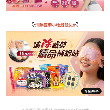
事
生
活
熱
門
👇
消除疲勞小物最低$19
👇
新
鮮
事
優
惠
懶
人
包
購
物
首
頁
關
於
歡
迎