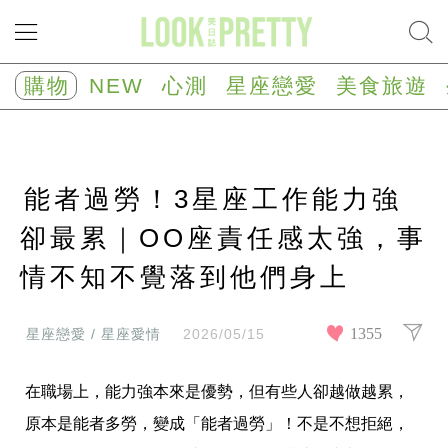
NEW
心
購物
NEW
心測
星座戀愛
美食旅遊
測
塔
羅
占
卜
能者過勞！3星座工作能力強
心
理
測
卻最累｜OO座責任感太強，事
驗
情不知不覺落到他們身上
星
座/
生
肖
1355
星座戀愛 / 星座愛情
2026/05/15
運
勢
在職場上，能力強本來是優勢，但有些人卻越做越累，
星
座
原本是能者多勞，變成「能者過勞」！不是不想拒絕，
戀