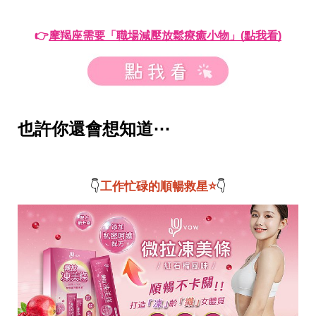
瘦
身
運
👉
摩羯座需要「職場減壓放鬆療癒小物」(點我看)
動
健
身
名
人
教
也許你還會想知道⋯
學
瘦
身
菜
單
👇
工作忙碌的順暢救星⭐
👇
窈
窕
計
畫
優
惠
新
知
時