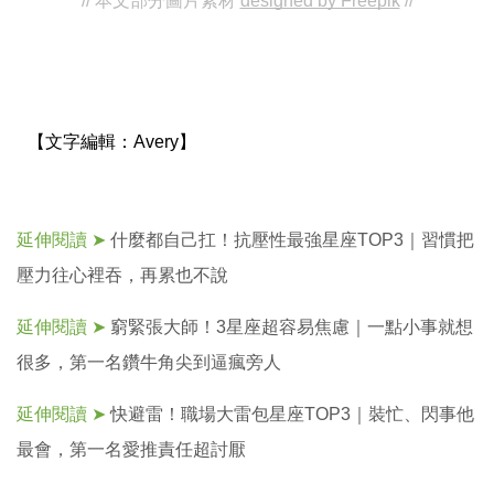
// 本文部分圖片素材
designed by Freepik
 //
投
稿
聲
明
版
權
提
【文字編輯：
Avery】
報
延伸閱讀 ➤
什麼都自己扛！抗壓性最強星座TOP3｜習慣把
壓力往心裡吞，再累也不說
延伸閱讀 ➤
窮緊張大師！3星座超容易焦慮｜一點小事就想
很多，第一名鑽牛角尖到逼瘋旁人
延伸閱讀 ➤
快避雷！職場大雷包星座TOP3｜裝忙、閃事他
最會，第一名愛推責任超討厭