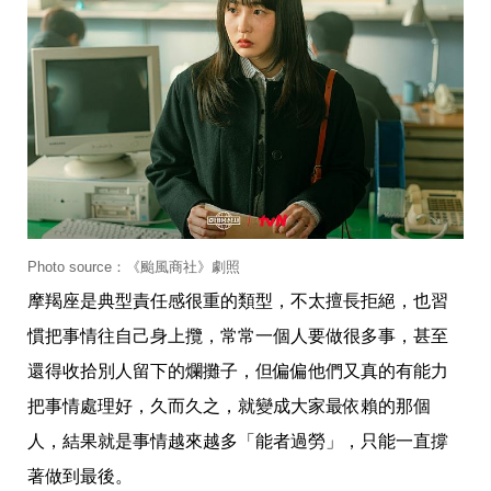
影
推
薦
時
尚
流
行
穿
搭
美
妝
髮
Photo source：《颱風商社》劇照
型
摩羯座是典型責任感很重的類型，不太擅長拒絕，也習
拍
照
慣把事情往自己身上攬，常常一個人要做很多事，甚至
技
巧
還得收拾別人留下的爛攤子，但偏偏他們又真的有能力
保
把事情處理好，久而久之，就變成大家最依賴的那個
養
密
人，結果就是事情越來越多「能者過勞」，只能一直撐
技
著做到最後。