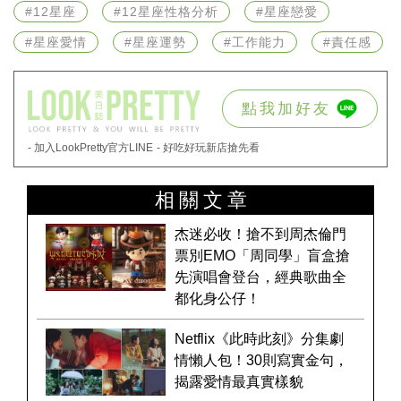
#12星座
#12星座性格分析
#星座戀愛
#星座愛情
#星座運勢
#工作能力
#責任感
點我加好友
- 加入LookPretty官方LINE
- 好吃好玩新店搶先看
相關文章
杰迷必收！搶不到周杰倫門
票別EMO「周同學」盲盒搶
先演唱會登台，經典歌曲全
都化身公仔！
Netflix《此時此刻》分集劇
情懶人包！30則寫實金句，
揭露愛情最真實樣貌