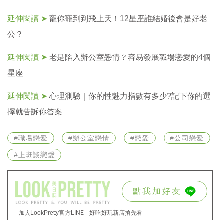
延伸閱讀 ➤
寵你寵到到飛上天！12星座誰結婚後會是好老
公？
延伸閱讀 ➤
老是陷入辦公室戀情？容易發展職場戀愛的4個
星座
延伸閱讀 ➤
心理測驗｜你的性魅力指數有多少?記下你的選
擇就告訴你答案
#職場戀愛
#辦公室戀情
#戀愛
#公司戀愛
#上班談戀愛
點我加好友
- 加入LookPretty官方LINE
- 好吃好玩新店搶先看