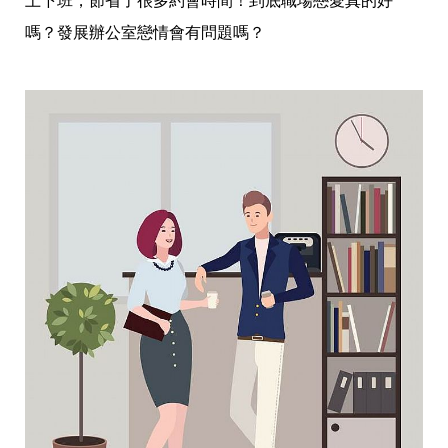
上下班，節省了很多約會時間！到底職場戀愛真的好
愛
戀
嗎？發展辦公室戀情會有問題嗎？
愛
指
南
害
羞
話
題
關
於
你
自
己
星
座
愛
情
美
食
旅
遊