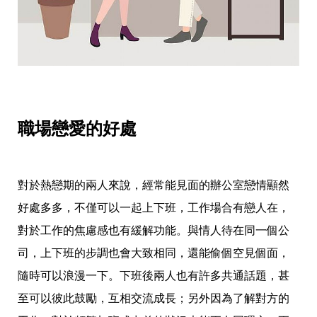
帶
你
玩
帶
你
吃
帶
你
住
職場戀愛的好處
出
國
趣
網
美
對於熱戀期的兩人來說，經常能見面的辦公室戀情顯然
打
好處多多，不僅可以一起上下班，工作場合有戀人在，
卡
景
對於工作的焦慮感也有緩解功能。與情人待在同一個公
點
司，上下班的步調也會大致相同，還能偷個空見個面，
生
活
隨時可以浪漫一下。下班後兩人也有許多共通話題，甚
清
至可以彼此鼓勵，互相交流成長；另外因為了解對方的
潔