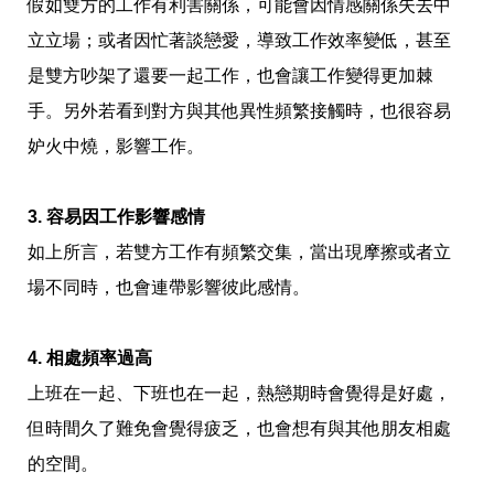
影
假如雙方的工作有利害關係，可能會因情感關係失去中
推
立立場；或者因忙著談戀愛，導致工作效率變低，甚至
薦
是雙方吵架了還要一起工作，也會讓工作變得更加棘
時
尚
手。另外若看到對方與其他異性頻繁接觸時，也很容易
流
妒火中燒，影響工作。
行
穿
搭
3. 容易因工作影響感情
美
妝
如上所言，若雙方工作有頻繁交集，當出現摩擦或者立
髮
型
場不同時，也會連帶影響彼此感情。
拍
照
技
4. 相處頻率過高
巧
上班在一起、下班也在一起，熱戀期時會覺得是好處，
保
養
但時間久了難免會覺得疲乏，也會想有與其他朋友相處
密
技
的空間。