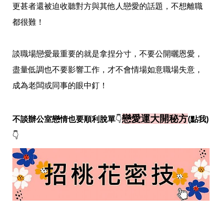
投
更甚者還被迫收聽對方與其他人戀愛的話題，不想離職
稿
聲
都很難！
明
版
權
談職場戀愛最重要的就是拿捏分寸，不要公開曬恩愛，
提
報
盡量低調也不要影響工作，才不會情場如意職場失意，
成為老闆或同事的眼中釘！
戀愛運大開秘方
不談辦公室戀情也要順利脫單
👇
(點我)
👇