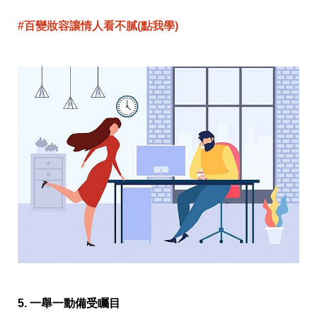
瘦
身
#百變妝容讓情人看不膩(點我學)
運
動
健
身
名
人
教
學
瘦
身
菜
單
窈
窕
計
畫
優
惠
新
知
5. 一舉一動備受矚目
時