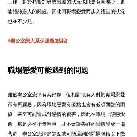
收
工作，對於頻繁加班或出差的狀況也能更有同理心，更
納
能體諒戀人的難處。因此因職場戀愛而步入禮堂的狀況
生
活
也並不少見。
小
物
口
#辦公室戀人系保溫瓶(點我)
罩
推
薦
居
家
職場戀愛可能遇到的問題
料
理
職
場
雖然辦公室戀情有其好處，但相對地有人對於職場戀愛
生
活
卻有所顧忌，因為職場戀愛有優點也會有必須面臨的困
美
食
擾，甚至可能造成對戀情的傷害，因此在職場上談戀愛
開
前，還是必須衡量輕重，才不會讓美好的戀情變成一場
箱
趣
悲劇。辦公室戀情的缺點或可能遇到的問題包括以下幾