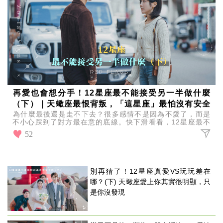
再愛也會想分手！12星座最不能接受另一半做什麼
（下）｜天蠍座最恨背叛，「這星座」最怕沒有安全
為什麼最後還是走不下去？很多感情不是因為不愛了，而是
感！
不小心踩到了對方最在意的底線。快下滑看看，12星座最不
能接受另一半做什麼，也提醒自己別一不小心就踩雷！
52
別再猜了！12星座真愛VS玩玩差在
哪？(下) 天蠍座愛上你其實很明顯，只
是你沒發現