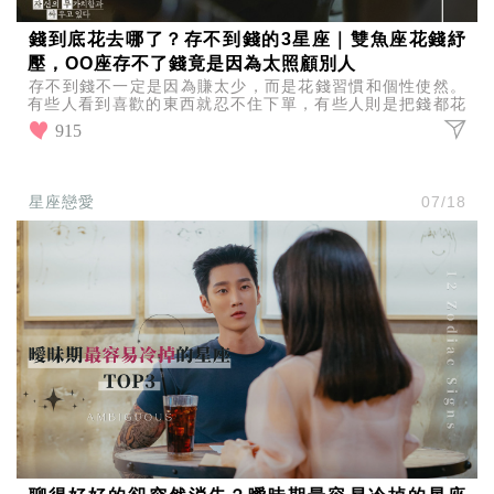
錢到底花去哪了？存不到錢的3星座｜雙魚座花錢紓
壓，OO座存不了錢竟是因為太照顧別人
存不到錢不一定是因為賺太少，而是花錢習慣和個性使然。
有些人看到喜歡的東西就忍不住下單，有些人則是把錢都花
在別人身上，一起來看看，存不到錢的3星座，你上榜了
915
嗎！
星座戀愛
07/18