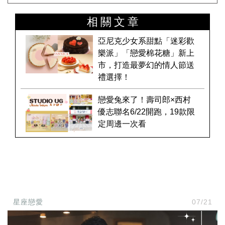
相關文章
亞尼克少女系甜點「迷彩歡
樂派」「戀愛棉花糖」新上
市，打造最夢幻的情人節送
禮選擇！
戀愛兔來了！壽司郎×西村
優志聯名6/22開跑，19款限
定周邊一次看
星座戀愛
07/21