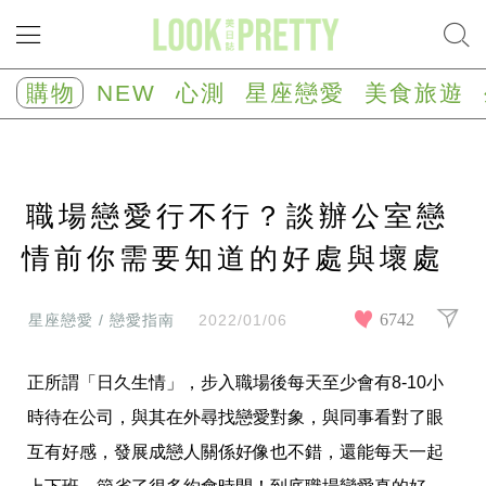
NEW
心
購物
NEW
心測
星座戀愛
美食旅遊
測
塔
羅
占
卜
職場戀愛行不行？談辦公室戀
心
理
測
情前你需要知道的好處與壞處
驗
星
座/
6742
星座戀愛 / 戀愛指南
2022/01/06
生
肖
運
正所謂「日久生情」，步入職場後每天至少會有8-10小
勢
時待在公司，與其在外尋找戀愛對象，與同事看對了眼
星
互有好感，發展成戀人關係好像也不錯，還能每天一起
座
戀