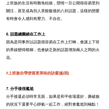
上班族的生活有時難免枯燥，戀情一旦公開很容易受到
事
生
關注，甚至成為別人茶餘飯後的八卦話題，這樣的戀愛
活
熱
有時會令人感到有壓力、不自在。
門
新
鮮
6. 話題總圍繞在工作上
事
因為是同事所以話題很容易在工作上打轉，會讓上下班
優
惠
的界線變得模糊，也會缺乏新的話題增加兩人之間的火
懶
人
花。
包
購
#上班族自帶便當更美味的訣竅(點我)
物
首
頁
7. 分手後很尷尬
關
於
分手後還必須時常見面，如果是和平收場還好，撕破臉
歡
的狀況下還要平心靜氣一起工作，絕對會尷尬到極點！
迎