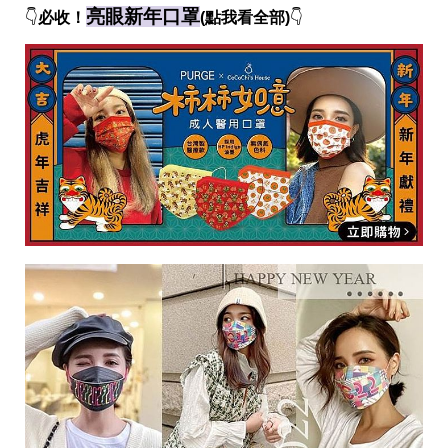
亮眼新年口罩
👇
必收！
(點我看全部)
👇