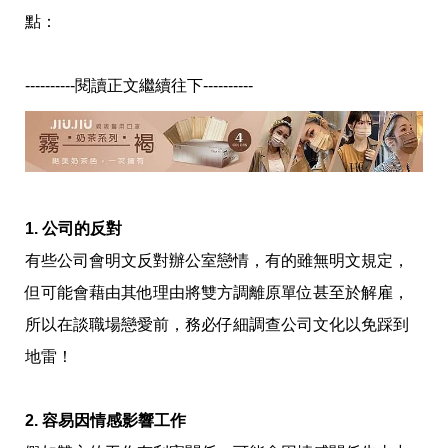
味
點：
玩
具
手
機
----------閱讀正文繼續往下----------
桌
布
娛
樂
明
星
1. 公司的反對
焦
點
有些公司會明文反對辦公室戀情，有的雖無明文規定，
韓
但可能會藉由其他理由將雙方調離原單位甚至於解雇，
流
報
所以在談職場戀愛前，務必仔細調查公司文化以免踩到
到
熱
地雷！
播
夯
劇
2. 容易因情感影響工作
電