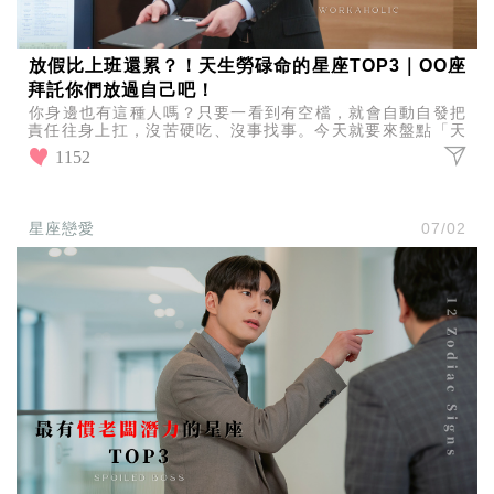
放假比上班還累？！天生勞碌命的星座TOP3｜OO座
拜託你們放過自己吧！
你身邊也有這種人嗎？只要一看到有空檔，就會自動自發把
責任往身上扛，沒苦硬吃、沒事找事。今天就要來盤點「天
生勞碌命的星座TOP3」，快來看看你或你的朋友有沒有上
1152
榜
星座戀愛
07/02