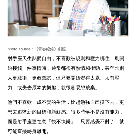
瘦
身
運
動
健
身
名
人
教
photo source：
《青春紀錄》
劇照
學
射手座天生熱愛自由，不喜歡被規則和壓力綁住，剛開
瘦
身
始接觸一件事情時，通常都很有熱情和衝勁，甚至比別
菜
人更敢衝、更敢嘗試，但只要開始覺得太累、太有壓
單
窈
力，或失去原本的樂趣，就很容易想放棄。
窕
計
畫
他們不喜歡一成不變的生活，比起勉強自己撐下去，更
想去追求新的目標和新鮮感。很多時候不是沒有能力，
優
惠
而是射手座更在意「快不快樂」，只要感覺不對了，就
新
知
可能直接轉身離開。
時