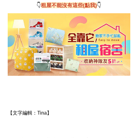
投
👇
租屋不能沒有這些(點我)
👇
稿
聲
明
版
權
提
報
【文字編輯：
Tina】