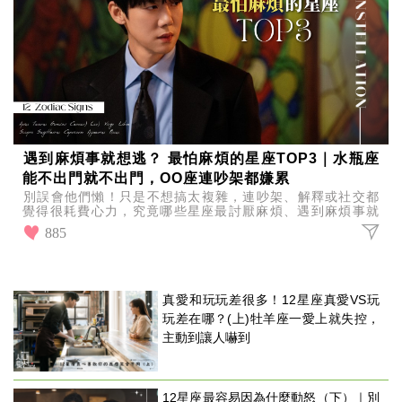
遇到麻煩事就想逃？ 最怕麻煩的星座TOP3｜水瓶座
能不出門就不出門，OO座連吵架都嫌累
別誤會他們懶！只是不想搞太複雜，連吵架、解釋或社交都
覺得很耗費心力，究竟哪些星座最討厭麻煩、遇到麻煩事就
想繞路走？一起來看看最怕麻煩的星座TOP3！
885
真愛和玩玩差很多！12星座真愛VS玩
玩差在哪？(上)牡羊座一愛上就失控，
主動到讓人嚇到
12星座最容易因為什麼動怒（下）｜別