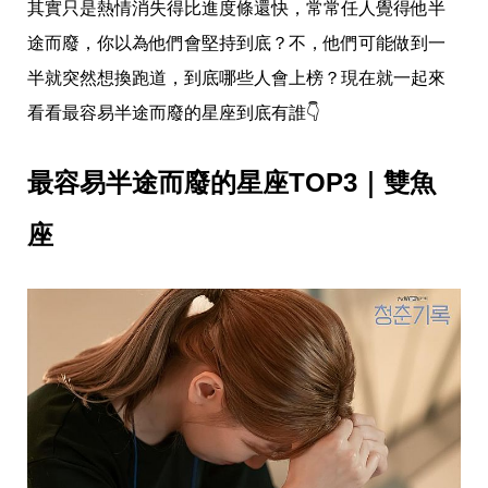
愛
其實只是熱情消失得比進度條還快，常常任人覺得他半
戀
途而廢，你以為他們會堅持到底？不，他們可能做到一
愛
指
半就突然想換跑道，到底哪些人會上榜？現在就一起來
南
看看最容易半途而廢的星座到底有誰👇
害
羞
話
最容易半途而廢的星座TOP3｜雙魚
題
關
於
座
你
自
己
星
座
愛
情
美
食
旅
遊