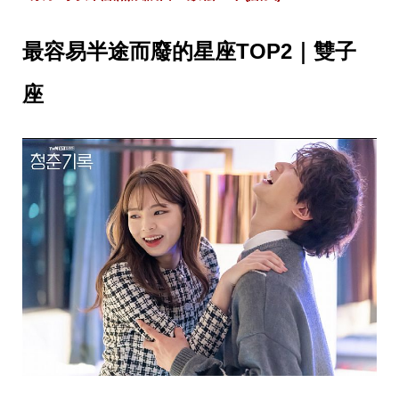
收
納
生
最容易半途而廢的星座TOP2｜雙子
活
小
物
座
口
罩
推
薦
居
家
料
理
職
場
生
活
美
食
開
箱
趣