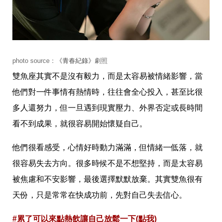
帶
你
玩
帶
你
吃
帶
photo source：
《青春紀錄》
劇照
你
雙魚座其實不是沒有毅力，而是太容易被情緒影響，當
住
出
他們對一件事情有熱情時，往往會全心投入，甚至比很
國
多人還努力，但一旦遇到現實壓力、外界否定或長時間
趣
網
看不到成果，就很容易開始懷疑自己。
美
打
卡
他們很看感受，心情好時動力滿滿，但情緒一低落，就
景
很容易失去方向。很多時候不是不想堅持，而是太容易
點
被焦慮和不安影響，最後選擇默默放棄。其實雙魚很有
生
活
天份，只是常常在快成功前，先對自己失去信心。
清
潔
#累了可以來點熱飲讓自己放鬆一下(點我)