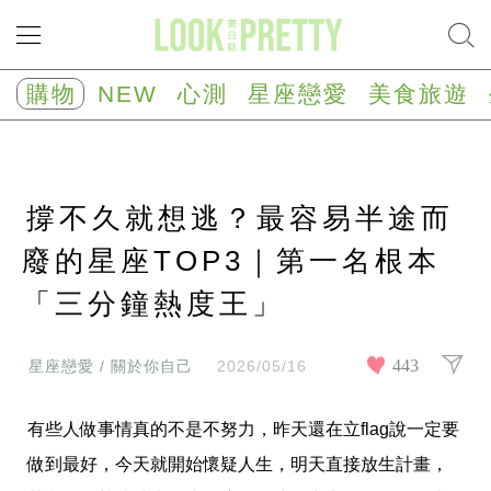
NEW
心
購物
NEW
心測
星座戀愛
美食旅遊
測
塔
羅
占
卜
撐不久就想逃？最容易半途而
心
理
測
廢的星座TOP3｜第一名根本
驗
「三分鐘熱度王」
星
座/
生
肖
443
星座戀愛 / 關於你自己
2026/05/16
運
勢
有些人做事情真的不是不努力，昨天還在立flag說一定要
星
座
做到最好，今天就開始懷疑人生，明天直接放生計畫，
戀