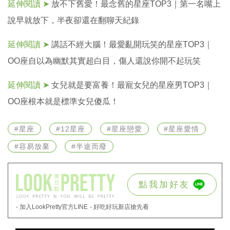
延伸閱讀 ➤
放不下舊愛！最念舊的星座TOP3｜第一名嘴上
說早就放下，半夜卻還在翻聊天紀錄
延伸閱讀 ➤
講話不經大腦！最愛亂開玩笑的星座TOP3｜
OO座自以為幽默其實超白目，傷人還說你開不起玩笑
延伸閱讀 ➤
女兒就是要富養！最寵女兒的星座男TOP3｜
OO座根本就是標準女兒傻瓜！
#星座
#12星座
#星座戀愛
#星座愛情
#容易放棄
#半途而廢
點我加好友
- 加入LookPretty官方LINE
- 好吃好玩新店搶先看