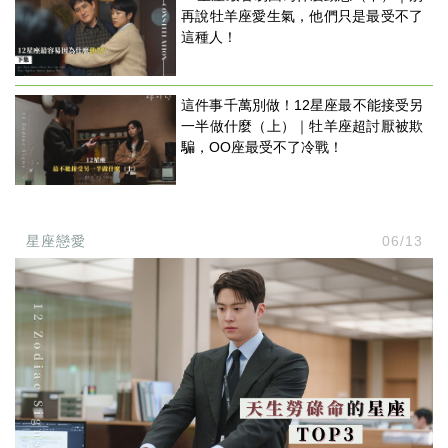
再說牡羊座愛生氣，他們只是最受不了
這種人！
這件事千萬別做！12星座最不能接受另
一半做什麼（上）｜牡羊座超討厭被欺
騙，OO座最受不了冷戰！
星座戀愛
06/13