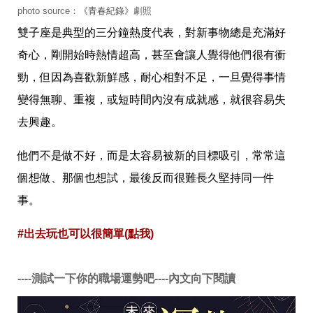
味
photo source：
《青春紀錄》
劇照
玩
具
雙子座是典型的三分鐘熱度代表，對新事物總是充滿好
手
奇心，剛開始時熱情超高，甚至會讓人覺得他們很有衝
機
桌
勁，但因為喜歡新鮮感，耐心相對不足，一旦覺得事情
布
變得無聊、重複，或短時間內沒有成就感，就很容易失
娛
去興趣。
樂
明
星
他們不是做不好，而是太容易被新的目標吸引，常常這
焦
個想做、那個也想試，最後反而很難長久堅持同一件
點
韓
事。
流
報
到
#出去玩也可以很簡單(點我)
熱
播
夯
----測試一下你的職場運勢吧----內文向下閱讀
劇
電