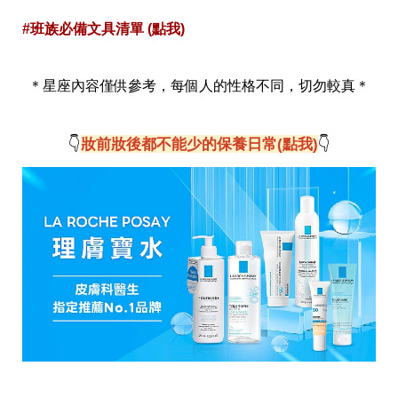
事
#班族必備文具清單 (點我)
生
活
熱
門
＊星座內容僅供參考，每個人的性格不同，切勿較真＊
新
鮮
事
👇
妝前妝後都不能少的保養日常(點我)
👇
優
惠
懶
人
包
購
物
首
頁
關
於
歡
迎