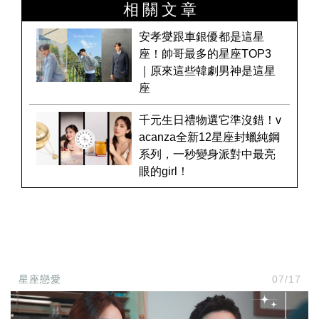
相關文章
安孝燮跟車銀優都是這星
座！帥哥最多的星座TOP3
｜原來這些韓劇男神是這星
座
千元生日禮物選它準沒錯！v
acanza全新12星座封蠟純鋼
系列，一秒變身派對中最亮
眼的girl！
星座戀愛
07/17