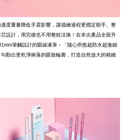
由適度重量降低手震影響，讓描繪過程更穩定順手。整
筆芯設計，用完後也不用整枝汰換！在本次產品全面升
細0.01mm筆觸設計的眼線液筆－「隨心所慾超防水超激細
，勾勒出更乾淨俐落的眼妝輪廓，打造自然放大的精緻
名