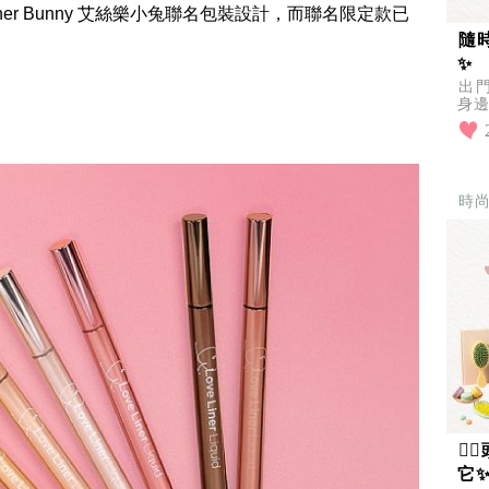
Esther Bunny 艾絲樂小兔聯名包裝設計，而聯名限定款已
隨
✨
出
身邊
想
真的
時

它