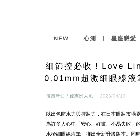
NEW
心測
星座戀愛
細節控必收！Love L
0.01mm超激細眼線液
優惠新知 / 優惠懶人包
2026/04/16
以出色防水力與持妝力，在日本眼妝市場累積穩
為許多人心中「安心、好畫、不易失敗」
水極細眼線液筆」推出全新升級版本。同時