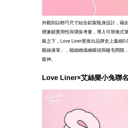
外觀則以輕巧尺寸結合鋁製瓶身設計，藉
體兼顧實用性與環保考量，導入可替換式
級之下，Love Liner更推出品牌史上最
眼線液筆」，能細緻描繪眼頭與睫毛間隙
眼神。
Love Liner×艾絲樂小兔聯