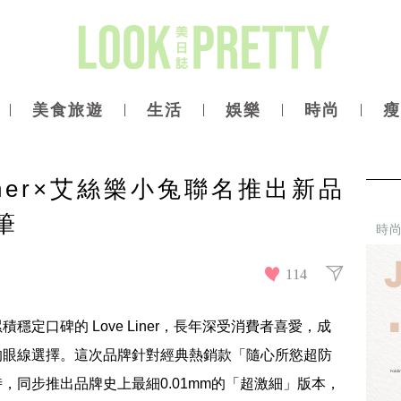
美食旅遊
生活
娛樂
時尚
瘦
iner×艾絲樂小兔聯名推出新品
筆
時
114
定口碑的 Love Liner，長年深受消費者喜愛，成
的眼線選擇。這次品牌針對經典熱銷款「隨心所慾超防
，同步推出品牌史上最細0.01mm的「超激細」版本，