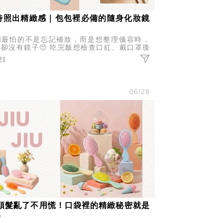
時照出精緻感｜包包裡必備的隨身化妝鏡
門最怕的不是忘記補妝，而是想整理儀容時，
卻沒有鏡子🥺 吃完飯想檢查口紅、戴口罩後
確認妝容、整理瀏海或補擦防曬，有一面隨身鏡
21
方便很多！ JIUJ
尚
06/28
‍♀️頭髮亂了不用慌！口袋裡的精緻秘密就是
✨