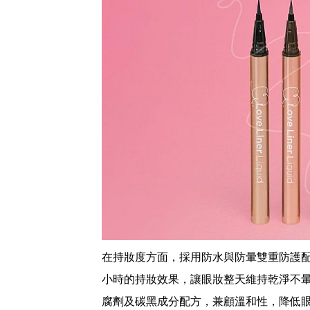
在持妝度方面，採用防水與防暈雙重防護配
小時的持妝效果，讓眼妝整天維持乾淨不暈染
腐劑及碳黑成分配方，兼顧溫和性，降低