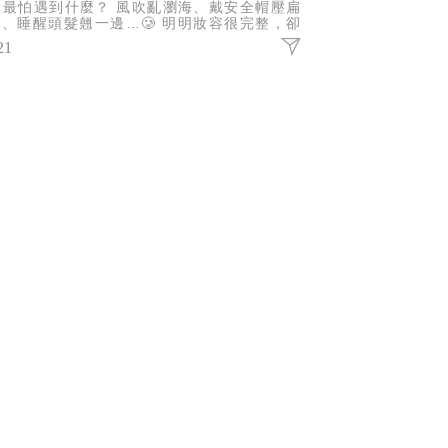
門最怕遇到什麼？ 風吹亂瀏海、戴安全帽壓扁
、睡醒頭髮翹一邊…🥲 明明妝容很完整，卻
為頭髮亂了，整體精緻感瞬間扣分。 這時候，
21
把方便攜帶的梳子真的超