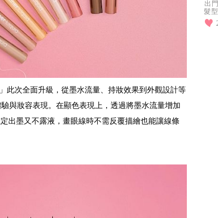
出
髮型
因
一
線液筆」此次全面升級，從墨水流量、持妝效果到外觀設計等
體驗與妝容表現。在顯色表現上，透過將墨水流量增加
時穩定出墨又不露液，畫眼線時不需反覆描繪也能讓線條