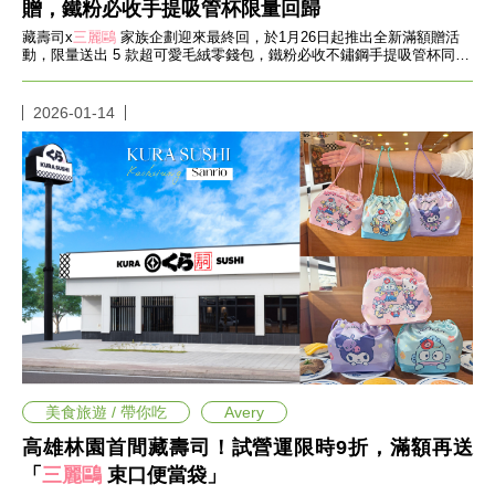
影
贈，鐵粉必收手提吸管杯限量回歸
推
藏壽司x
三麗鷗
家族企劃迎來最終回，於1月26日起推出全新滿額贈活
薦
動，限量送出 5 款超可愛毛絨零錢包，鐵粉必收不鏽鋼手提吸管杯同步
展開第二波限量販售！
時
尚
2026-01-14
流
行
穿
搭
美
妝
髮
型
拍
照
技
巧
保
美食旅遊 / 帶你吃
Avery
養
密
高雄林園首間藏壽司！試營運限時9折，滿額再送
技
「
三麗鷗
束口便當袋」