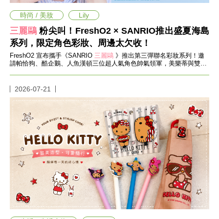
帶
你
時尚 / 美妝
Lily
玩
帶
三麗鷗
粉尖叫！FreshO2 × SANRIO推出盛夏海島
你
系列，限定角色彩妝、周邊太欠收！
吃
FreshO2 宣布攜手《SANRIO
三麗鷗
》推出第三彈聯名彩妝系列！邀
帶
請帕恰狗、酷企鵝、人魚漢頓三位超人氣角色帥氣領軍，美樂蒂與雙星
你
仙子也甜美加入盛夏派對。
住
出
2026-07-21
國
趣
網
美
打
卡
景
點
生
活
清
潔