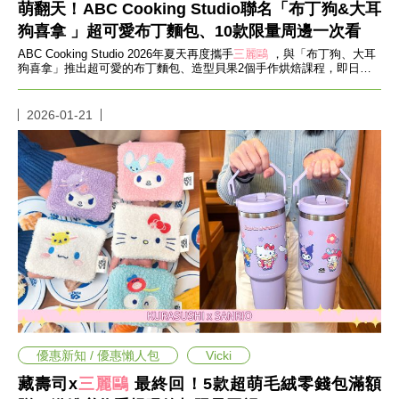
味
萌翻天！ABC Cooking Studio聯名「布丁狗&大耳
玩
狗喜拿 」超可愛布丁麵包、10款限量周邊一次看
具
ABC Cooking Studio 2026年夏天再度攜手
三麗鷗
，與「布丁狗、大耳
手
狗喜拿」推出超可愛的布丁麵包、造型貝果2個手作烘焙課程，即日起
機
開放預約！
桌
布
2026-01-21
娛
樂
明
星
焦
點
韓
流
報
到
熱
播
夯
優惠新知 / 優惠懶人包
Vicki
劇
藏壽司x
三麗鷗
最終回！5款超萌毛絨零錢包滿額
電