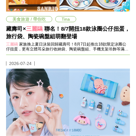
愛
戀
愛
美食旅遊 / 帶你吃
Tina
指
南
藏壽司×
三麗鷗
聯名！8/7開扭18款泳圈公仔扭蛋，
害
旅行袋、陶瓷碗盤組萌翻登場
羞
話
三麗鷗
家族換上夏日泳裝回歸藏壽司！8月7日起推出18款限定泳圈公
仔扭蛋，更有立體耳朵旅行收納袋、陶瓷碗盤組、手機支架吊飾等滿額
題
贈與加價購，粉絲千萬別錯過。
關
於
2026-07-24
你
自
己
星
座
愛
情
美
食
旅
遊