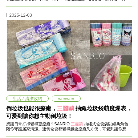
度、收藏感滿載升級。
事
生
2025-12-03
活
熱
門
新
鮮
事
優
惠
懶
人
包
購
物
生活 / 清潔收納
wenwen
首
頁
倒垃圾也能很療癒，
三麗鷗
抽繩垃圾袋萌度爆表，
關
可愛到讓你想主動倒垃圾！
於
想讓日常打掃變得更療癒？SANRIO
三麗鷗
抽繩式垃圾袋以經典角色
歡
陪你守護居家清潔。連倒垃圾都變得超級療癒又方便，可愛到讓你想主
迎
動倒垃圾！