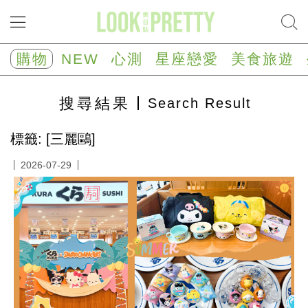
NEW
心
購物
NEW
心測
星座戀愛
美食旅遊
測
塔
羅
搜尋
結果
Search Result
占
卜
心
標籤: [三麗鷗]
理
測
2026-07-29
驗
星
座/
生
肖
運
勢
星
座
戀