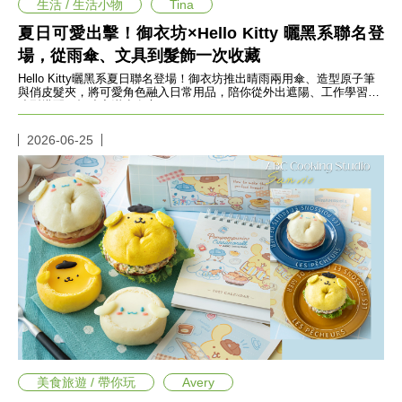
收
生活 / 生活小物
Tina
納
夏日可愛出擊！御衣坊×Hello Kitty 曬黑系聯名登
生
場，從雨傘、文具到髮飾一次收藏
活
小
Hello Kitty曬黑系夏日聯名登場！御衣坊推出晴雨兩用傘、造型原子筆
物
與俏皮髮夾，將可愛角色融入日常用品，陪你從外出遮陽、工作學習到
造型搭配，打造充滿少女心
口
罩
2026-06-25
推
薦
居
家
料
理
職
場
生
活
美
食
開
箱
美食旅遊 / 帶你玩
Avery
趣