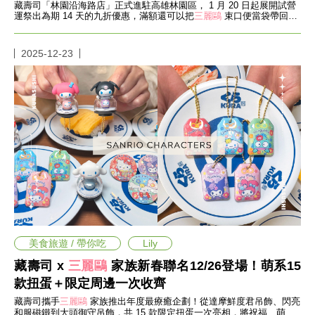
瘦
藏壽司「林園沿海路店」正式進駐高雄林園區， 1 月 20 日起展開試營
身
運祭出為期 14 天的九折優惠，滿額還可以把
三麗鷗
束口便當袋帶回
家！
運
動
2025-12-23
健
身
名
人
教
學
瘦
身
菜
單
窈
窕
計
畫
美食旅遊 / 帶你吃
Lily
優
藏壽司 x
三麗鷗
家族新春聯名12/26登場！萌系15
惠
款扭蛋＋限定周邊一次收齊
新
知
藏壽司攜手
三麗鷗
家族推出年度最療癒企劃！從達摩鮮度君吊飾、閃亮
和服磁鐵到大頭御守吊飾，共 15 款限定扭蛋一次亮相，將祝福、萌
時