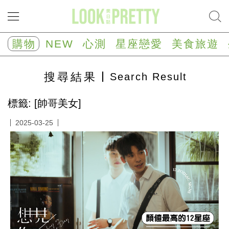
NEW
心
購物
NEW
心測
星座戀愛
美食旅遊
測
塔
羅
搜尋
結果
Search Result
占
卜
心
標籤: [帥哥美女]
理
測
2025-03-25
驗
星
座/
生
肖
運
勢
星
座
戀