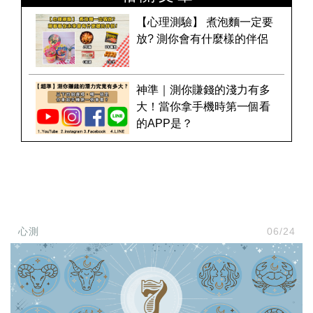
【心理測驗】 煮泡麵一定要
放? 測你會有什麼樣的伴侶
神準｜測你賺錢的淺力有多
大！當你拿手機時第一個看
的APP是？
心測
06/24