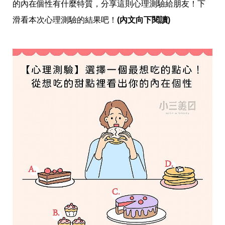
愛
的內在個性有什麼特質，分享這則心理測驗給朋友！下
戀
滑看本次心理測驗的結果吧！
(內文向下閱讀)
愛
指
南
害
羞
話
題
關
於
你
自
己
星
座
愛
情
美
食
旅
遊