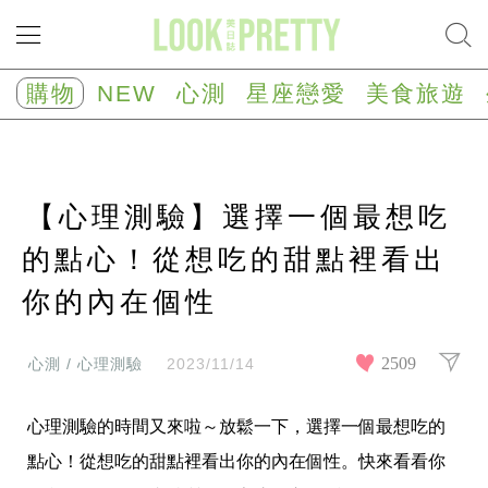
NEW
心
購物
NEW
心測
星座戀愛
美食旅遊
測
塔
羅
占
卜
【心理測驗】選擇一個最想吃
心
理
測
的點心！從想吃的甜點裡看出
驗
你的內在個性
星
座/
生
肖
2509
心測 / 心理測驗
2023/11/14
運
勢
心理測驗的時間又來啦～放鬆一下，選擇一個最想吃的
星
座
點心！從想吃的甜點裡看出你的內在個性。快來看看你
戀