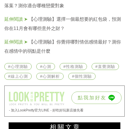
落葉？測你適合哪種戀愛對象
延伸閱讀 ➤
【心理測驗】選擇一個最想要的紅包袋，預測
你在11月會有哪些意外之財？
延伸閱讀 ➤
【心理測驗】你覺得哪對情侶感情最好？測你
在感情中的弱點是什麼
#心理測驗
#心測
#性格測驗
#直覺測驗
#線上心測
#心測解析
#個性測驗
點我加好友
- 加入LookPretty官方LINE
- 好吃好玩新店搶先看
相關文章