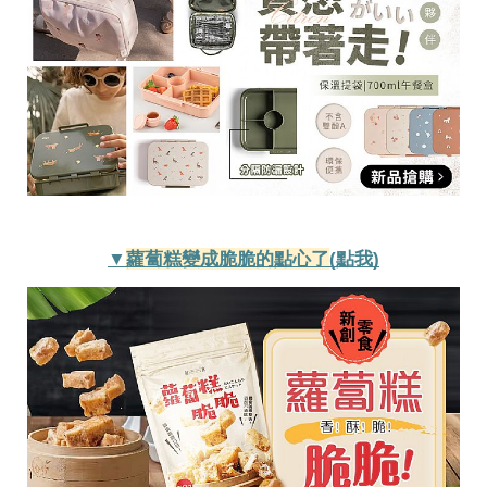
事
生
活
熱
門
新
鮮
事
優
惠
懶
人
▼
蘿蔔糕變成脆脆的點心了
(點我)
包
購
物
首
頁
關
於
歡
迎