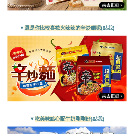
投
稿
聲
明
版
▼
還是你比較喜歡火辣辣的辛炒麵呢
(點我)
權
提
報
▼
吃美味點心配牛奶剛剛好
(點我)