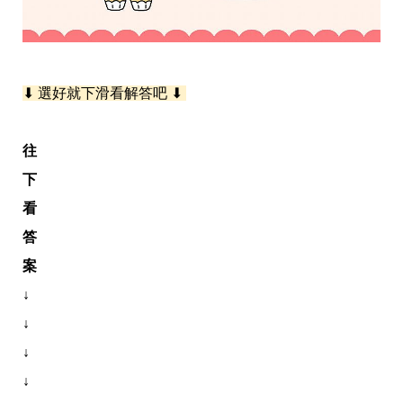
帶
你
玩
帶
你
吃
⬇ 選好就下滑看解答吧 ⬇ 
帶
你
住
往
出
國
下
趣
看
網
美
答
打
卡
案
景
↓
點
↓
生
活
↓
清
↓
潔