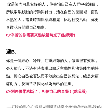
味
 你是個內向且安靜的人，你害怕自己在人群中被注目，
玩
具
所以常常默默的行動與付出，活在自己的圈圈裡，面對
手
機
不熟的人，需要時間觀察與相處，比起社交活動，你更
桌
喜歡花時間跟自己獨處。
布
👉辛苦的你需要來點放鬆時光了(點我看)
娛
樂
明
選B.
星
焦
你是一個細心、冷靜、注重細節的人，做事很有效率，
點
韓
令人放心，不過有時表現出缺乏主動性和決策能力的特
流
報
點。擔心自己被否決而不敢說出自己的想法，總是太顧
到
慮對方，反而常常因此成為自己的阻礙。
熱
播
👉別再優柔寡斷了，相信自己的直覺！(點我看)
夯
劇
電
----好吃的點心在這裡 #韓國艾絲樂小兔海綿蛋糕(點我)內