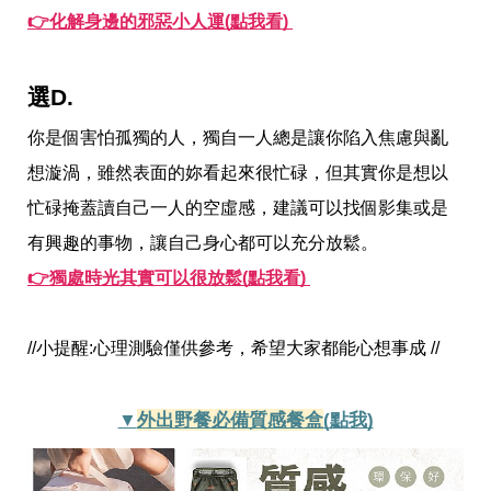
瘦
👉化解身邊的邪惡小人運(點我看) 
身
運
動
健
選D.
身
名
你是個害怕孤獨的人，獨自一人總是讓你陷入焦慮與亂
人
想漩渦，雖然表面的妳看起來很忙碌，但其實你是想以
教
學
忙碌掩蓋讀自己一人的空虛感，建議可以找個影集或是
瘦
身
有興趣的事物，讓自己身心都可以充分放鬆。
菜
👉獨處時光其實可以很放鬆(點我看) 
單
窈
窕
計
//小提醒:心理測驗僅供參考，希望大家都能心想事成 //
畫
優
▼
外出野餐必備質感餐盒
(點我)
惠
新
知
時