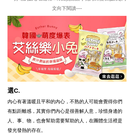
影
推
文向下閱讀----
薦
時
尚
流
行
穿
搭
美
妝
髮
型
拍
照
選C.
技
巧
內心有著溫暖且平和的內心，不熟的人可能會覺得你們
保
有點距離感，其實你們內心是很善解人意，珍惜身邊的
養
密
人、事、物，也會幫助需要幫助的人，在團體生活裡是
技
發光發熱的存在。