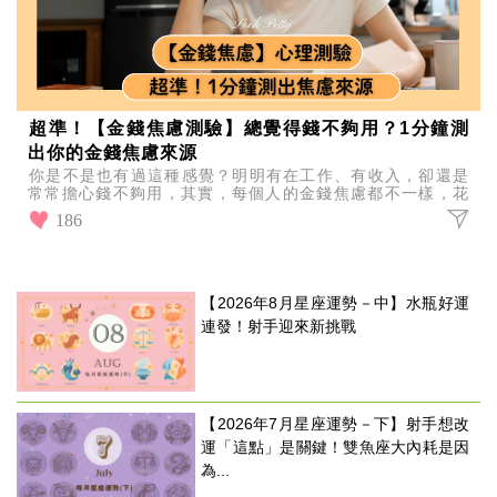
超準！【金錢焦慮測驗】總覺得錢不夠用？1分鐘測
出你的金錢焦慮來源
你是不是也有過這種感覺？明明有在工作、有收入，卻還是
常常擔心錢不夠用，其實，每個人的金錢焦慮都不一樣，花
1 分鐘完成這個測驗，看看你的金錢焦慮真正來自哪裡！
186
【2026年8月星座運勢－中】水瓶好運
連發！射手迎來新挑戰
【2026年7月星座運勢－下】射手想改
運「這點」是關鍵！雙魚座大內耗是因
為...