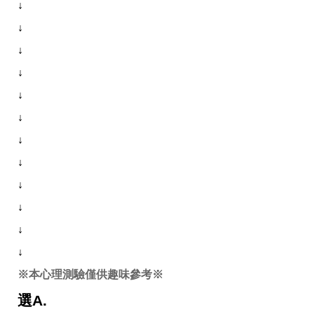
收
↓
納
↓
生
活
↓
小
物
↓
口
↓
罩
推
↓
薦
居
↓
家
↓
料
理
↓
職
場
↓
生
↓
活
美
↓
食
※本心理測驗僅供趣味參考※
開
箱
選A.
趣