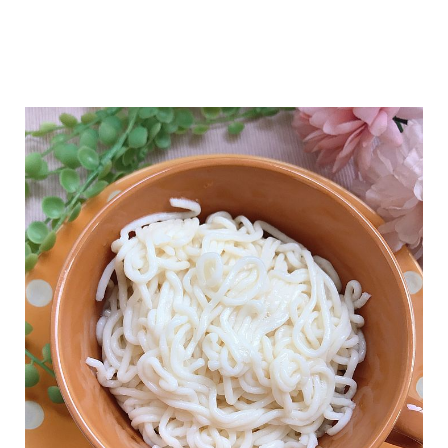
味
玩
具
手
機
桌
布
娛
樂
明
星
焦
點
韓
流
報
到
熱
播
夯
劇
電