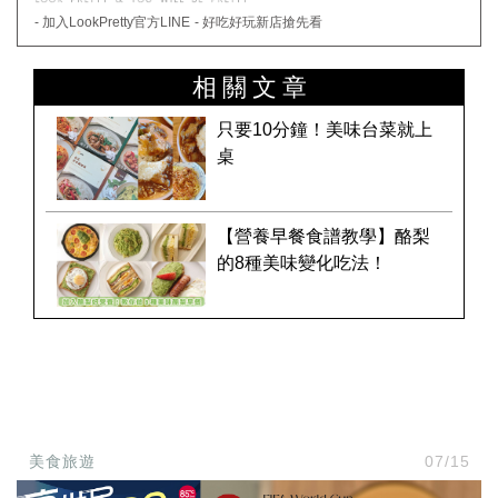
- 加入LookPretty官方LINE
- 好吃好玩新店搶先看
相關文章
只要10分鐘！美味台菜就上
桌
【營養早餐食譜教學】酪梨
的8種美味變化吃法！
美食旅遊
07/15