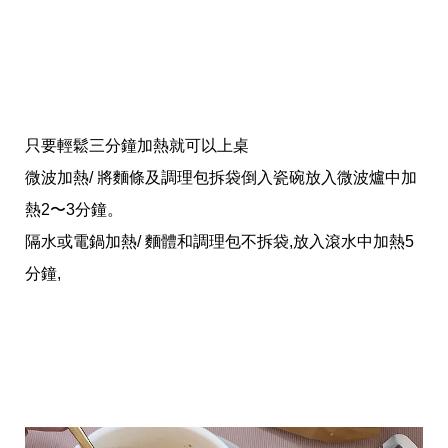
投
稿
聲
明
版
權
提
報
只要輕鬆三分鐘加熱就可以上桌
微波加熱/ 將麵條及調理包拆袋倒入瓷碗放入微波爐中加
熱2〜3分鐘。
隔水或電鍋加熱/ 麵體和調理包不拆袋,放入滾水中加熱5
分鐘,