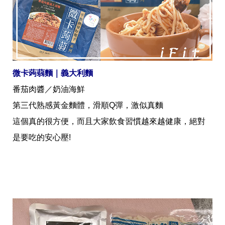
愛
戀
愛
指
南
害
羞
話
微卡蒟蒻麵｜義大利麵
題
番茄肉醬／奶油海鮮
關
於
第三代熟感黃金麵體，滑順Q彈，激似真麵
你
這個真的很方便，而且大家飲食習慣越來越健康，絕對
自
己
是要吃的安心壓!
星
座
愛
情
美
食
旅
遊