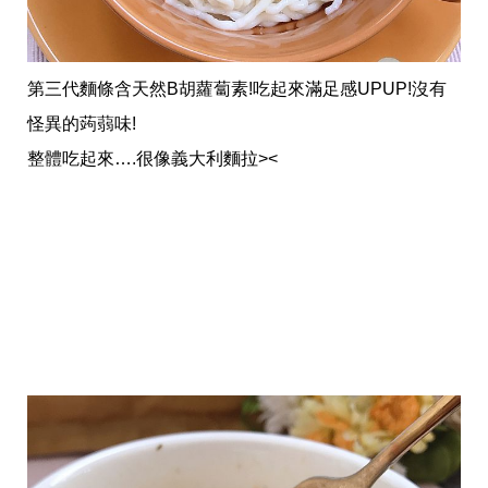
影
推
薦
時
第三代麵條含天然B胡蘿蔔素!吃起來滿足感UPUP!沒有
尚
怪異的蒟蒻味!
流
行
整體吃起來….很像義大利麵拉><
穿
搭
美
妝
髮
型
拍
照
技
巧
保
養
密
技