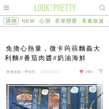
NEW
心
購物
NEW
心測
星座戀愛
美食旅遊
測
塔
羅
占
卜
免擔心熱量，微卡蒟蒻麵義大
心
理
測
利麵#番茄肉醬#奶油海鮮
驗
星
座/
1901
美食旅遊 / 帶你吃
2020/11/27
生
肖
運
勢
星
座
戀