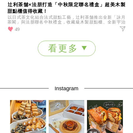
辻利茶舗×法朋打造「中秋限定聯名禮盒」超美木製
甜點櫃值得收藏！
以日式茶文化結合法式甜點工藝，辻利茶舗推出全新「詠月
茶閣」與法朋聯名中秋禮盒，收藏級木製甜點櫃、全新宇治
抹茶「丸韻」及限定茶點一次登場，打造最有質感的中秋送
49
禮選
看更多
Instagram