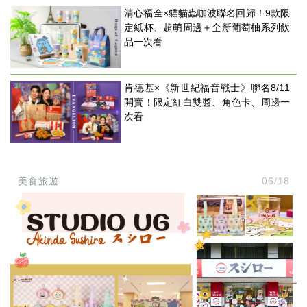
清心福全×貓貓蟲咖波聯名回歸！9款限
定紙杯、超萌周邊＋全新葡萄柚系列飲
品一次看
肯德基×《新世紀福音戰士》聯名8/11
開賣！限定紅白雙醬、角色卡、周邊一
次看
美食旅遊
06/18