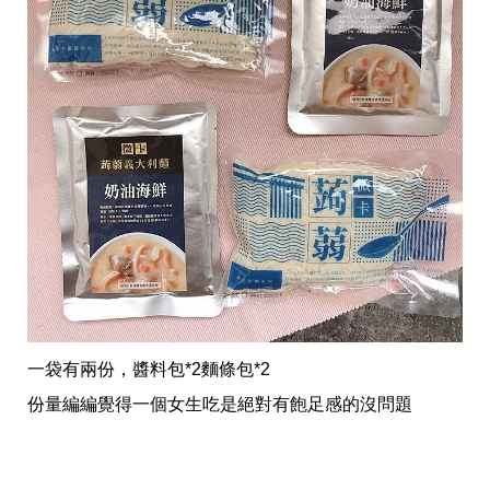
收
納
生
活
小
物
口
罩
推
薦
居
家
料
理
職
場
生
活
一袋有兩份，醬料包*2麵條包*2
美
份量編編覺得一個女生吃是絕對有飽足感的沒問題
食
開
箱
趣