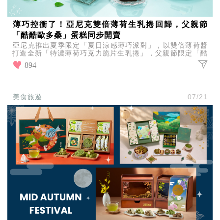
薄巧控衝了！亞尼克雙倍薄荷生乳捲回歸，父親節
「酷酷歐多桑」蛋糕同步開賣
亞尼克推出夏季限定「夏日涼感薄巧派對」，以雙倍薄荷醬
打造全新「特濃薄荷巧克力脆片生乳捲」，父親節限定「酷
酷歐多桑」造型蛋糕也可愛登場，預購最高享88折優惠。
894
美食旅遊
07/21