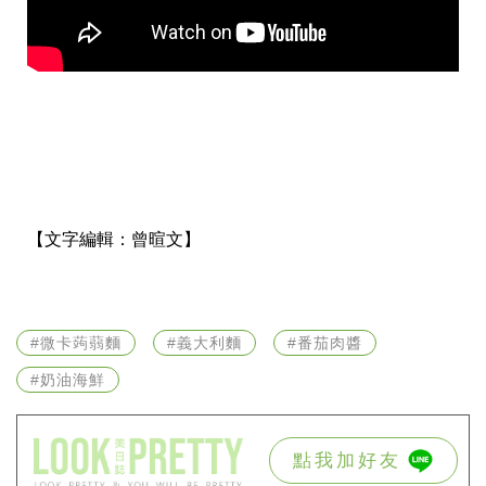
【文字編輯：
曾暄文】
#微卡蒟蒻麵
#義大利麵
#番茄肉醬
#奶油海鮮
點我加好友