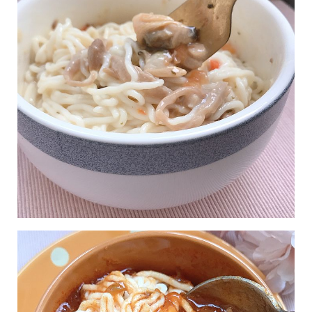
瘦
身
運
動
健
身
名
人
教
學
瘦
身
菜
單
窈
窕
計
畫
優
惠
新
知
時