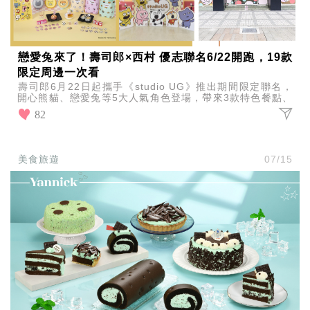
戀愛兔來了！壽司郎×西村 優志聯名6/22開跑，19款
限定周邊一次看
壽司郎6月22日起攜手《studio UG》推出期間限定聯名，
開心熊貓、戀愛兔等5大人氣角色登場，帶來3款特色餐點、
19款限定周邊，萌度直接爆表！
82
美食旅遊
07/15