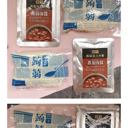
帶
你
玩
帶
你
吃
帶
你
住
出
國
趣
網
美
打
卡
景
點
生
活
清
潔