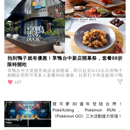
拍到鴨子就有優惠！享鴨台中新店開幕祭，套餐88折
限時開吃
享鴨台中大里德芳南店全新開幕，即日起至6/23出示與鴨子
相關合照即可享多人套餐88折優惠，社群打卡再送超萌小鴨
包，還有公益店回歸及市集免費試吃活動接力登場！
107
寶可夢30週年登陸台灣！
PokéXciting、Pokémon RUN、
《Pokémon GO》三大活動接力登場！