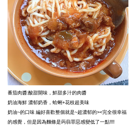
事
生
活
熱
門
新
鮮
事
優
惠
懶
人
包
購
物
番茄肉醬:酸甜開味，鮮甜多汁的肉醬
首
頁
奶油海鮮 濃郁奶香，蛤蜊+花枝超美味
奶油~的口味 編好喜歡整個就是~超濃郁的><完全很幸福
關
於
的感覺，但是因為麵條是蒟蒻罪惡感變低了一點!!!!
歡
迎