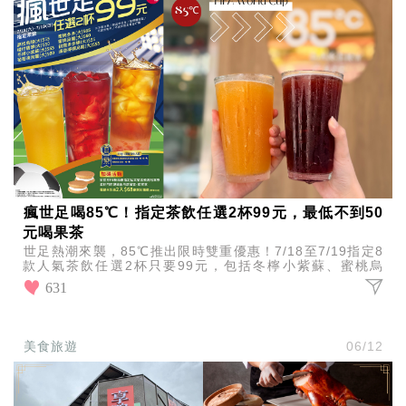
瘋世足喝85℃！指定茶飲任選2杯99元，最低不到50
元喝果茶
世足熱潮來襲，85℃推出限時雙重優惠！7/18至7/19指定8
款人氣茶飲任選2杯只要99元，包括冬檸小紫蘇、蜜桃烏
龍、蜜桃多多等，最低不到50元就能喝果茶。
631
美食旅遊
06/12