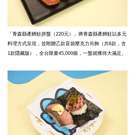
收
納
生
活
小
物
「青森縣產鱒鮭拼盤（220元）」將青森縣產鱒鮭以多元
口
罩
料理方式呈現，並附贈乙款盲袋壓克力吊飾（共6款，含
推
1款隱藏版），全台限量45,000個，一盤就獲得大滿足。
薦
居
家
料
理
職
場
生
活
美
食
開
箱
趣