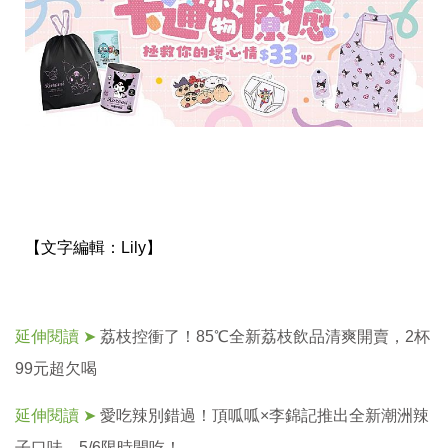
【文字編輯：
Lily】
延伸閱讀 ➤
荔枝控衝了！85℃全新荔枝飲品清爽開賣，2杯
99元超欠喝
延伸閱讀 ➤
愛吃辣別錯過！頂呱呱×李錦記推出全新潮洲辣
子口味，5/6限時開吃！