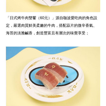
味
玩
具
手
「日式烤牛肉雙饗（60元）」源自咖波愛吃肉的角色設
機
桌
定，嚴選肉質鮮美柔嫩的牛肉，搭配蒜片的微辛香氣、
布
海苔的淡雅鹹香，創造豐富且有層次的味覺享受；
娛
樂
明
星
焦
點
韓
流
報
到
熱
播
夯
劇
電