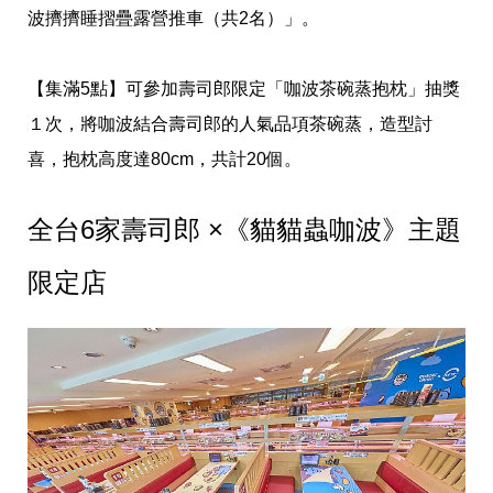
波擠擠睡摺疊露營推車（共2名）」。
【集滿5點】可參加壽司郎限定「咖波茶碗蒸抱枕」抽獎
１次，將咖波結合壽司郎的人氣品項茶碗蒸，造型討
喜，抱枕高度達80cm，共計20個。
全台6家壽司郎 ×《貓貓蟲咖波》主題
限定店