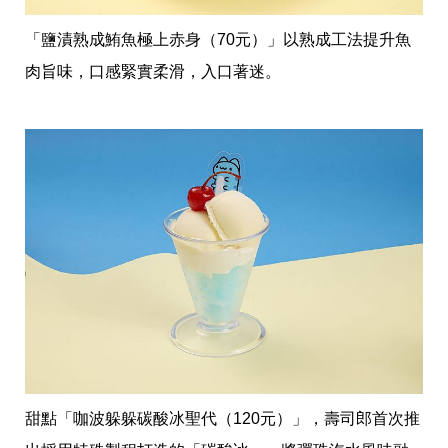
影
推
「鹽漬熟成鮪魚極上赤身（70元）」以熟成工法提升魚
薦
肉旨味，口感緊實柔滑，入口著迷。
時
尚
流
行
穿
搭
美
妝
髮
型
拍
照
技
巧
保
養
密
技
甜點「咖波躲躲碳酸冰聖代（120元）」，壽司郎首次推