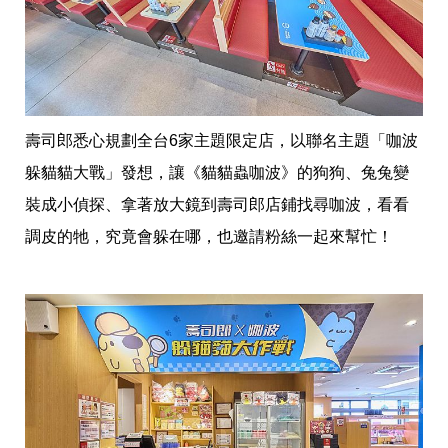
壽司郎悉心規劃全台6家主題限定店，以聯名主題「咖波
躲貓貓大戰」發想，讓《貓貓蟲咖波》的狗狗、兔兔變
裝成小偵探、拿著放大鏡到壽司郎店鋪找尋咖波，看看
調皮的牠，究竟會躲在哪，也邀請粉絲一起來幫忙！