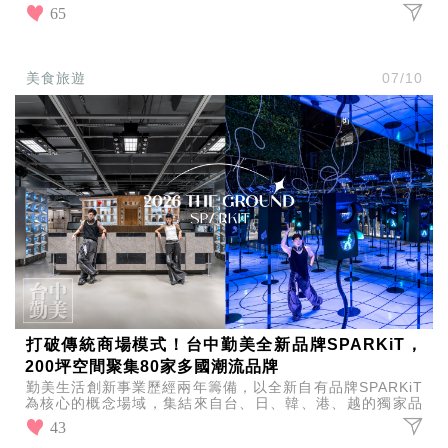
點與全品牌贈菜大禮包，邊看球邊吃好料。
65
美食旅遊
07/10
打破傳統商場模式！台中勤美全新品牌SPARKiT，
200坪空間聚集80家多國潮流品牌
勤美生活創新事業歷經兩年籌備，以全新自有品牌SPARKiT
為核心的概念場域，集結來自台、日、韓、港、越的獨家品
牌陣容，為台中帶來截然不同的商場體驗。
43