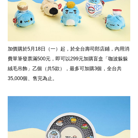
事
生
活
熱
門
新
鮮
事
加價購於5月18日（一）起，於全台壽司郎店鋪，內用消
優
費單筆發票滿500元，即可以299元加購盲盒「咖波躲躲
惠
懶
絨毛吊飾」乙個（共5款），最多可加購3個，全台共
人
包
35,000個、售完為止。
購
物
首
頁
關
於
歡
迎