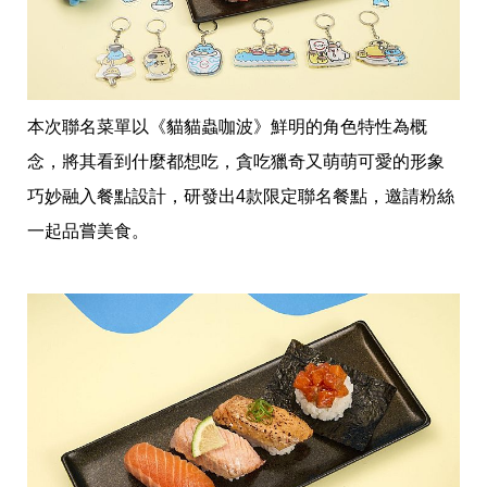
帶
你
玩
帶
你
吃
本次聯名菜單以《貓貓蟲咖波》鮮明的角色特性為概
帶
你
念，將其看到什麼都想吃，貪吃獵奇又萌萌可愛的形象
住
出
巧妙融入餐點設計，研發出4款限定聯名餐點，邀請粉絲
國
一起品嘗美食。
趣
網
美
打
卡
景
點
生
活
清
潔