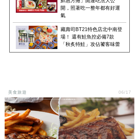
鮮惠方捲」開運吃法大公
開，照著吃一整年都有好運
氣
藏壽司BT21特色店北中南登
場！ 還有鮭魚控必備7款
「秋炙特鮭」攻佔饕客味蕾
美食旅遊
06/17