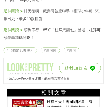
延伸閱讀 ➤
排民衝啊！藏壽司首度聯手《排球少年!!》5/1
推出史上最多40款扭蛋
延伸閱讀 ➤
萌到不行！85℃「杜拜馬麵包」登場，杜拜可
頌奢華加碼開吃！
#《貓貓蟲咖波》
#壽司郎
#壽司
點我加好友
- 加入LookPretty官方LINE
- 好吃好玩新店搶先看
相關文章
只有三天！壽司郎限量「海