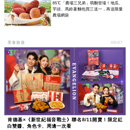
85℃「農場三兄弟」萌翻登場！地瓜、
芋頭、馬鈴薯麵包買三送一，再送限量
農場網袋
美食旅遊
08/07
肯德基×《新世紀福音戰士》聯名8/11開賣！限定紅
白雙醬、角色卡、周邊一次看