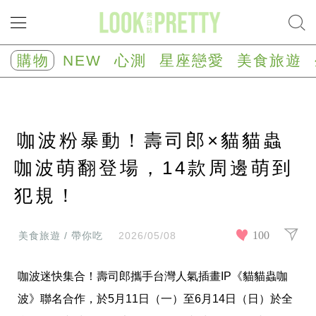
NEW
心
購物
NEW
心測
星座戀愛
美食旅遊
測
塔
羅
占
卜
咖波粉暴動！壽司郎×貓貓蟲
心
理
測
咖波萌翻登場，14款周邊萌到
驗
犯規！
星
座/
生
肖
100
美食旅遊 / 帶你吃
2026/05/08
運
勢
咖波迷快集合！壽司郎攜手台灣人氣插畫IP《貓貓蟲咖
星
座
波》聯名合作，於5月11日（一）至6月14日（日）於全
戀