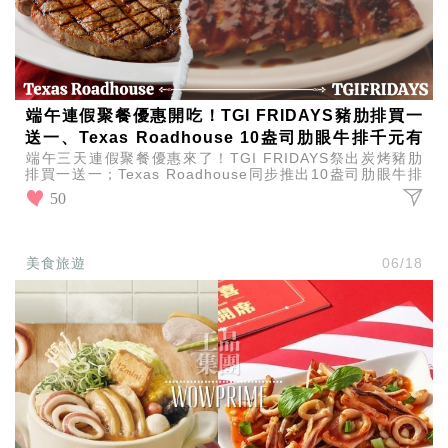
端午連假聚餐優惠開吃！TGI FRIDAYS豬肋排買一
送一、Texas Roadhouse 10盎司肋眼牛排千元有
端午三天連假聚餐優惠來了！TGI FRIDAYS祭出炭烤豬肋
找
排買一送一；Texas Roadhouse同步推出10盎司肋眼牛排
999元，限時開吃別錯過。
50
美食旅遊
06/18