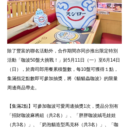
除了豐富的聯名活動外，合作期間亦同步推出限定特別
活動「咖波50盤大挑戰！」於5月11日（一）至6月14日
（日），於壽司郎用餐累積盤數，每10盤可獲得１點，
集滿指定點數即可參加抽獎，將《貓貓蟲咖波》的限量
周邊商品帶走。
【集滿2點】可參加咖波可愛周邊抽獎1次，獎品分別有
「招財咖波麻將組（共2名）」、「胖胖咖波絨毛娃娃
（共3名）」、「奶泡貓造型馬克杯（共3名）」、「咖