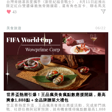
台灣肯德基首度攜手《新世紀福音戰士》，8月11日起推出
限定紅白雙醬爆脆無骨雞腿霸，還有角色盲卡、聯名馬克
杯、多用途墊等限量周邊，EVA粉絲必衝！
43
美食旅遊
06/22
世界盃熱潮引爆！王品瘋美食瘋點數應援開踢，最高
爽拿1,888點＋全品牌贈菜大禮包
世足賽熱度升溫，王品瘋美食推出應援活動，完成射門挑
戰、社群任務與冠軍預測，就有機會獲得瘋點數最高1,888