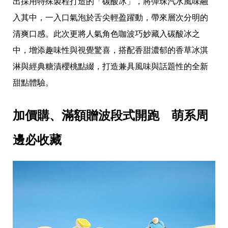
出採用特殊製程打造的「碳酸冰」，將彈珠汽水風味融
瘦
身
入其中，一入口氣泡於舌尖輕盈躍動，帶來層次分明的
運
動
清爽口感。此次更將人氣角色咖波巧妙藏入碳酸冰之
健
中，增添趣味性與視覺驚喜，搭配香甜濃郁的香草冰淇
身
名
淋與經典糖漬櫻桃點綴，打造兼具風味與話題性的全新
人
教
甜點體驗。
學
瘦
身
加價購、滿額贈波段式開跑　萌系周
菜
單
邊必收藏
窈
窕
計
畫
優
惠
新
知
時