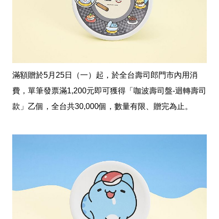
投
稿
聲
明
版
權
提
報
滿額贈於5月25日（一）起，於全台壽司郎門市內用消
費，單筆發票滿1,200元即可獲得「咖波壽司盤-迴轉壽司
款」乙個，全台共30,000個，數量有限、贈完為止。