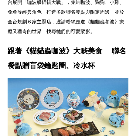
愛
台展開「咖波躲貓貓大戰」，集結咖波、狗狗、小雞、
戀
兔兔等經典角色，打造多款聯名餐點與限定周邊，並於
愛
指
全台規劃６家主題店，邀請粉絲走進《貓貓蟲咖波》療
南
癒又獵奇的世界，找尋牠們的可愛蹤影。
害
羞
話
跟著《貓貓蟲咖波》大啖美食 　聯名
題
關
於
餐點贈盲袋鑰匙圈、冷水杯
你
自
己
星
座
愛
情
美
食
旅
遊