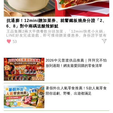
抗通膨！12mini贈加菜券、就饗鐵板燒身分證「2、
6、8」對中兩碼送酸辣鮮魷
王品集團2兩大平價餐飲分頭加菜，「12mini快煮小火鍋」
LINE好友完成遊戲，即可獲得贈菜優惠券。身份證字號有
「2、6、8」任2碼「就饗鐵板燒」送酸辣鮮魷。
53
2026中元普渡供品推薦｜拜拜完不怕
放到過期！網友最愛回購的零食清單
暑假外出人氣零食推薦！5款人氣零食
陪你追劇、野餐、出遊都滿足