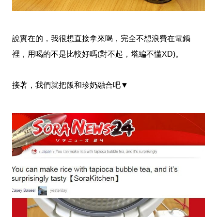
帶
你
玩
帶
說實在的，我很想直接拿來喝，完全不想浪費在電鍋
你
吃
裡，用喝的不是比較好嗎(對不起，塔編不懂XD)。
帶
你
住
接著，我們就把飯和珍奶融合吧▼
出
國
趣
網
美
打
卡
景
點
生
活
清
潔