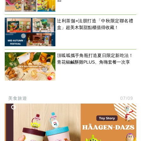
辻利茶舗×法朋打造「中秋限定聯名禮
盒」超美木製甜點櫃值得收藏！
頂呱呱攜手角瓶打造夏日限定新吃法！
青花椒鹹酥雞PLUS、角嗨套餐一次享
美食旅遊
07/09