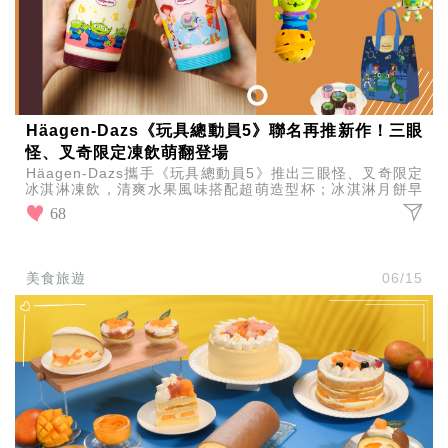
Häagen-Dazs《玩具總動員5》聯名再推新作！三眼
怪、叉奇限定凍飲萌翻登場
Häagen-Dazs攜手《玩具總動員5》推出三眼怪、叉奇限定
冰淇淋凍飲，清爽水果風味搭配超萌造型杯；冰淇淋月餅早
鳥優惠同步倒數，限量盲盒與周邊收藏一次滿足。
68
美食旅遊
06/15