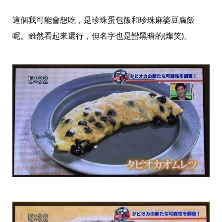
這個我可能會想吃，是珍珠蛋包飯和珍珠麻婆豆腐飯
呢。雖然看起來還行，但名字也是蠻黑暗的(燦笑)。