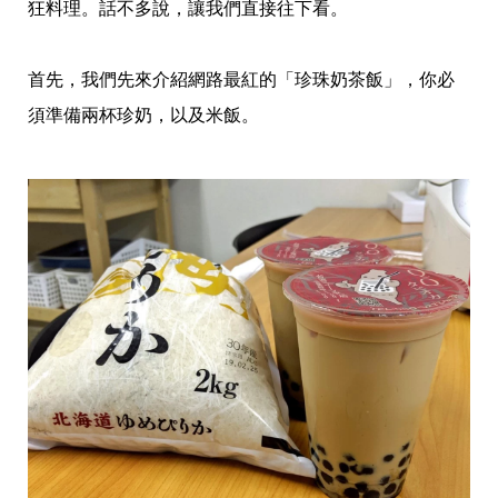
愛
狂料理。話不多說，讓我們直接往下看。
戀
愛
指
首先，我們先來介紹網路最紅的「珍珠奶茶飯」，你必
南
須準備兩杯珍奶，以及米飯。
害
羞
話
題
關
於
你
自
己
星
座
愛
情
美
食
旅
遊