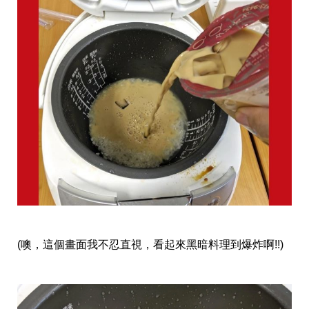
收
納
生
活
小
物
口
罩
推
薦
居
家
料
理
職
場
生
活
美
(噢，這個畫面我不忍直視，看起來黑暗料理到爆炸啊!!)
食
開
箱
趣