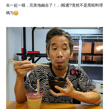
投
在一起一樣，完美地融合了！」(蝦蜜?竟然不是黑暗料理
稿
聲
嗎?)
明
版
權
提
報