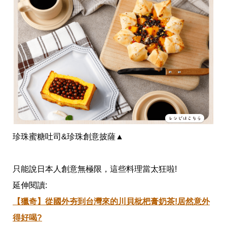
珍珠蜜糖吐司&珍珠創意披薩
▲
只能說日本人創意無極限，這些料理當太狂啦!
延伸閱讀:
【獵奇】從國外夯到台灣來的川貝枇杷膏奶茶!居然意外
得好喝?