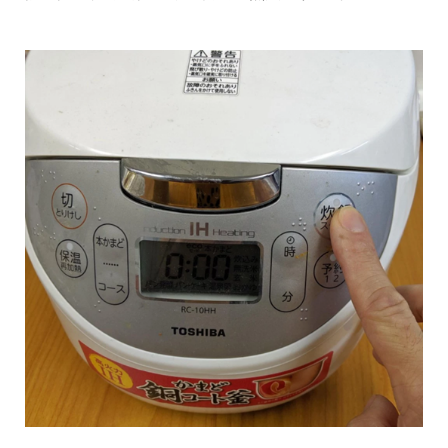
影
推
薦
時
尚
流
行
穿
搭
美
妝
髮
型
拍
照
技
巧
保
養
密
技