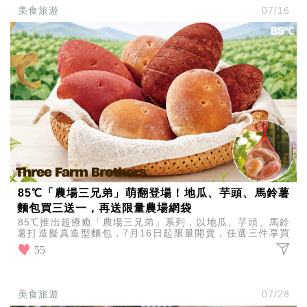
美食旅遊
07/16
85℃「農場三兄弟」萌翻登場！地瓜、芋頭、馬鈴薯
麵包買三送一，再送限量農場網袋
85℃推出超療癒「農場三兄弟」系列，以地瓜、芋頭、馬鈴
薯打造擬真造型麵包，7月16日起限量開賣，任選三件享買
三送一，再送限量農場網袋，可愛又好拍。
55
美食旅遊
07/28