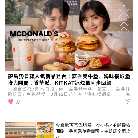
麥當勞日韓人氣新品登台！蒜香雙牛堡、海味揚蝦堡
接力開賣，香芋派、KITKAT冰炫風同步回歸
台灣麥當勞7月29日起，由「蒜香雙牛堡」領軍，「蒜香辣
鷄腿堡」率先登場；8月12日起則有「海味揚蝦堡」、「海
味雙層揚蝦堡」接力亮相。
37
今夏最萌黃色風暴！小小兵×爭鮮聯名
開跑，香蕉系創意壽司＋主題店全面攻
佔