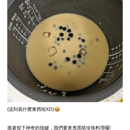
味
玩
具
手
機
桌
布
娛
樂
明
星
焦
點
韓
流
報
到
熱
播
(這到底什麼東西啦XD)
夯
劇
電
接著按下神奇的按鍵，我們要來煮黑暗珍珠料理囉!