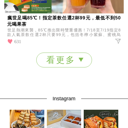
瘋世足喝85℃！指定茶飲任選2杯99元，最低不到50
元喝果茶
世足熱潮來襲，85℃推出限時雙重優惠！7/18至7/19指定8
款人氣茶飲任選2杯只要99元，包括冬檸小紫蘇、蜜桃烏
龍、蜜桃多多等，最低不到50元就能喝果茶。
631
看更多
Instagram