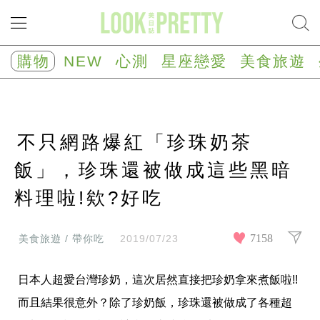
NEW
心
購物
NEW
心測
星座戀愛
美食旅遊
測
塔
羅
占
卜
不只網路爆紅「珍珠奶茶
心
理
測
飯」，珍珠還被做成這些黑暗
驗
料理啦!欸?好吃
星
座/
生
肖
7158
美食旅遊 / 帶你吃
2019/07/23
運
勢
日本人超愛台灣珍奶，這次居然直接把珍奶拿來煮飯啦!!
星
座
而且結果很意外？除了珍奶飯，珍珠還被做成了各種超
戀