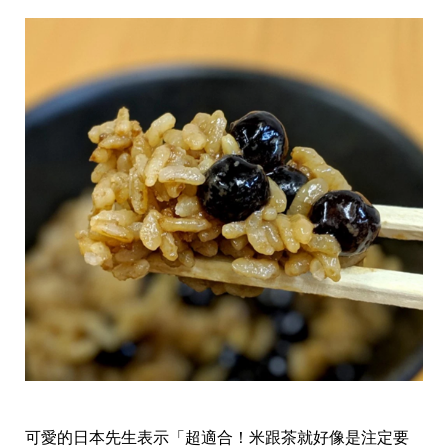
事
生
活
熱
門
新
鮮
事
優
惠
懶
人
包
購
物
首
頁
關
於
歡
迎
可愛的日本先生表示「超適合！米跟茶就好像是注定要