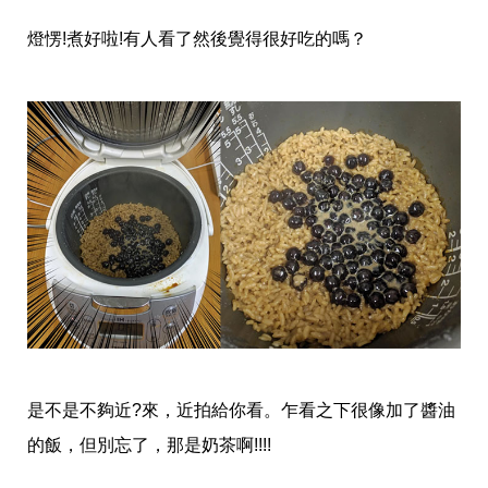
瘦
身
燈愣!煮好啦!有人看了然後覺得很好吃的嗎？
運
動
健
身
名
人
教
學
瘦
身
菜
單
窈
窕
計
畫
優
是不是不夠近?來，近拍給你看。乍看之下很像加了醬油
惠
新
的飯，但別忘了，那是奶茶啊!!!!
知
時