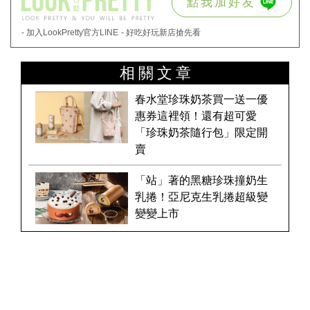
點我加好友
- 加入LookPretty官方LINE
- 好吃好玩新店搶先看
相關文章
春水堂珍珠奶茶買一送一優
惠券這裡領！還有超可愛
「珍珠奶茶隨行包」限定開
賣
「站」著的黑糖珍珠撞奶生
乳捲！亞尼克生乳捲超級變
變變上市