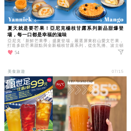
夏天就是要芒果！亞尼克楊枝甘露系列新品甜爆登
場，每一口都是幸福的滋味
亞尼克「新鮮芒果季」盛夏登場，嚴選屏東枋山愛文芒果，
打造多款芒果甜點與全新楊枝甘露系列，從生乳捲、波士頓
派到楊枝甘露杯，每一口都是酸甜爆發的夏日幸福滋味！
54
美食旅遊
07/15