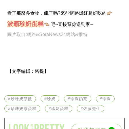
看了那麼多食物，餓了嗎?來些網路爆紅超好吃的
波霸珍奶蛋糕
吧~直接幫你送到家~
圖片取自:網路&
SoraNews24網站&推特
【文字編輯：
塔提】
#珍珠奶茶飯
#珍奶
#珍珠奶茶
#珍珠
#珍珠奶茶蛋糕
#珍奶蛋糕
#佐藤先生