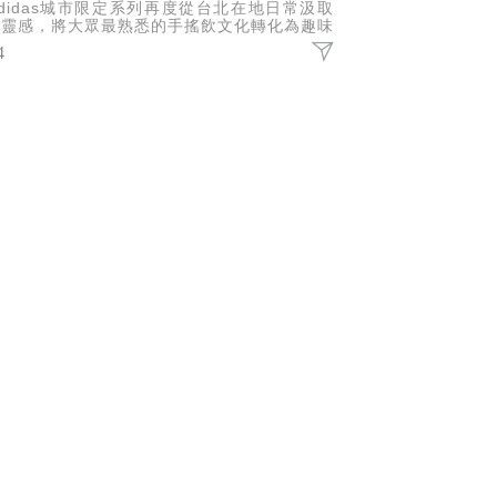
didas城市限定系列再度從台北在地日常汲取
意靈感，將大眾最熟悉的手搖飲文化轉化為趣味
計，推出涵蓋鞋款、短袖上衣與帽款的珍珠奶茶
4
題系列。