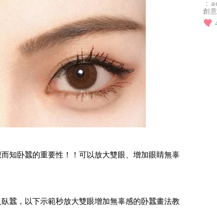
：a
創
設
主
想而知卧蠶的重要性！！可以放大雙眼、增加眼睛無辜
人臥蠶，以下示範秒放大雙眼增加無辜感的卧蠶畫法教