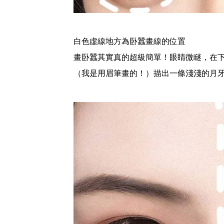
白色虛線地方為卧蠶畫線的位置
畫️卧蠶其實真的超級簡單！眼睛微瞇，在
（我是用眉筆畫的！）描出一條淺淺的月