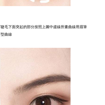
下睫毛下面突起的部分按照上圖中虛線所畫曲線用眉筆
牙型曲線