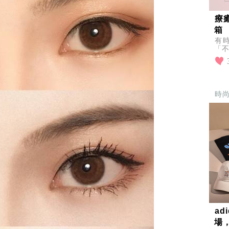
療
箱
有
「不
超人
到
時
a
場