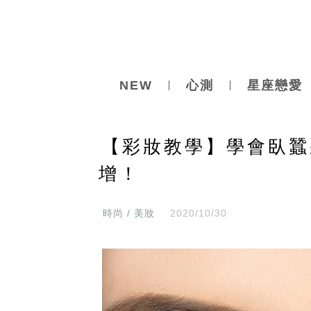
NEW
心測
星座戀愛
【彩妝教學】學會臥蠶
增！
時尚 / 美妝
2020/10/30