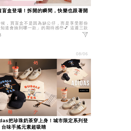
癒盲盒登場！拆開的瞬間，快樂也跟著開
時候，買盲盒不是因為缺公仔，而是享受那份
知道會抽到哪一款」的期待感🥹💕 這週三款
氣IP盲盒報到，不管你是哪一派，都有機會抽
3
你的命定收藏！
尚
08/06
didas把珍珠奶茶穿上身！城市限定系列登
，台味手搖元素超吸睛