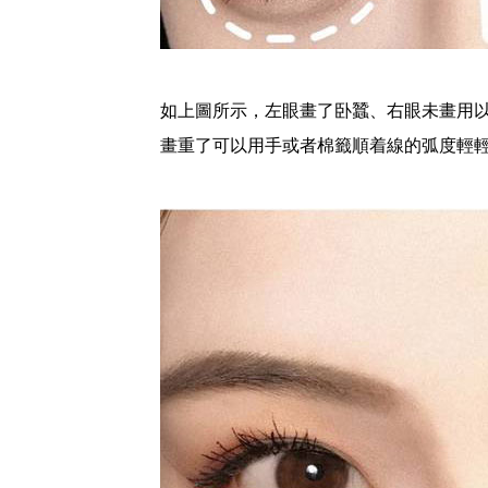
如上圖所示，左眼畫了卧蠶、右眼未畫用
畫重了可以用手或者棉籤順着線的弧度輕