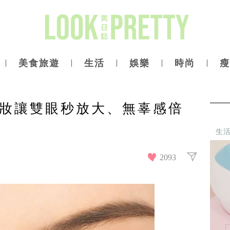
美食旅遊
生活
娛樂
時尚
瘦
妝讓雙眼秒放大、無辜感倍
生
2093