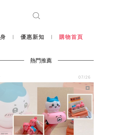
身
優惠新知
購物首頁
熱門推薦
活
07/26